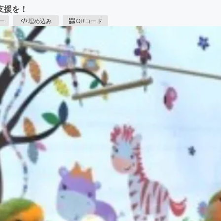
支援を！
ピー
埋め込み
QRコード