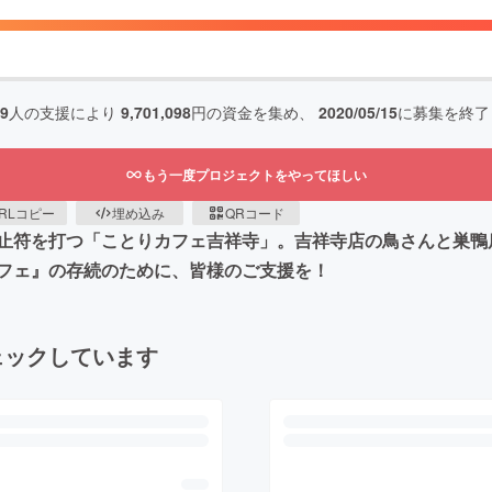
99
人の支援により
9,701,098
円の資金を集め、
2020/05/15
に募集を終了
もう一度プロジェクトをやってほしい
RLコピー
埋め込み
QRコード
止符を打つ「ことりカフェ吉祥寺」。吉祥寺店の鳥さんと巣鴨
フェ』の存続のために、皆様のご支援を！
ェックしています