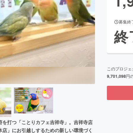
1,
募集終
CAMPFIRE for Social Good
CAMPFIRE Creation
終
CAMPFIREふるさと納税
machi-ya
コミュニティ
このプロジェ
9,701,098
円
符を打つ「ことりカフェ吉祥寺」。吉祥寺店
本店」にお引越しするための新しい環境づく