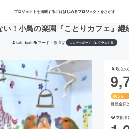
プロジェクトを掲載するには
はじめる
プロジェクトをさがす
ない！小鳥の楽園『ことりカフェ』継
kotoricafe
フード・飲食店
コロナサポートプログラム対象
注目のリターン
注目の新着プロジェクト
募集終了が近いプロジェクト
も
現在の
音楽
舞台・パフォーマンス
9,
ゲーム・サービス開発
フード・飲食店
485%
書籍・雑誌出版
アニメ・漫画
目標金額は2
支援者
チャレンジ
ビューティー・ヘルスケ