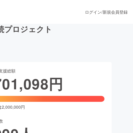
ログイン
/
新規会員登録
続プロジェクト
うすぐ公開されます
支援総額
プロダクト
701,098
円
ファッション
スポーツ
,000,000円
数
ア
ソーシャルグッド