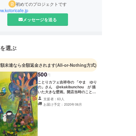
初めてのプロジェクトです
ww.kotoricafe.jp
メッセージを送る
を選ぶ
金額未達なら全額返金されます
(All-or-Nothing方式)
500
円
ことりカフェ吉祥寺の 「やま ゆり
の」さん @ekakibunchou が 描
いた大きな壁画。開店当時のことり
スタッフがモデルです。 「吉祥寺の
支援者：63人
思い出の商品が欲しい」とリクエス
お届け予定：2020年06月
トいただきましたので、急遽、ポス
トカードを作成することにいたしま
した。 ★普通郵便 封書でお届け致
します。 ★宛名面は印刷なしの白の
無地となります。