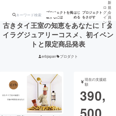
新
ロ
規
グ
会
プロジェクトを掲
はじ
プロジェクト
/
載するには
める
をさがす
イ
員
ン
登
古きタイ王室の知恵をあなたに！タ
録
イラグジュアリーコスメ、初イベン
トと限定商品発表
人気のプロ
注目のリ
注目の新着プロ
募集終了が近いプ
もうすぐ公開
ジェクト
ターン
ジェクト
ロジェクト
されます
erbjapan
プロダクト
アート・写真
音楽
現在の支援総
テクノロジー・ガジェット
ゲーム・サ
額
390,
映像・映画
書籍・雑誌
500
ビジネス・起業
チャレンジ