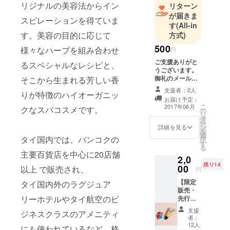
リジナルの美容法からイン
リターン
が届きま
スピレーションを得ていま
す
(All-in
す。美容の目的に応じて
方式)
500
様々なハーブを組み合わせ
円
ご支援ありがと
るスペシャルなレシピと、
うございます。
御礼のメールと
そこから生まれる芳しい香
ともにErb
支援者：0人
りが特徴のハイオーガニッ
Japan公式オン
お届け予定：
ラインストアで
こ
2017年06月
クなスパコスメです。
の
使える15% OFF
リ
タ
クーポンをプレ
ー
ン
ゼント致しま
詳細を見る
を
選
す。
タイ国内では、バンコクの
択
す
る
主要百貨店を中心に20店舗
2,0
残り18
00
以上 で販売され、
円
【限定
タイ国内外のラグジュア
販売・
リーホテルやタイ航空のビ
先行予
約】 マ
支援
ジネスクラスのアメニティ
ムアン
者：
ハンド
12人
にも使われているなど、格