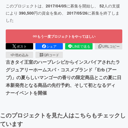
このプロジェクトは、
2017/04/05
に募集を開始し、
52
人の支援
により
390,500
円の資金を集め、
2017/05/26
に募集を終了しま
した
もう一度プロジェクトをやってほしい
ポスト
シェア
LINEで送る
URLコピー
埋め込み
QRコード
古きタイ王室のハーブレシピからインスパイアされたラ
グジュアリーホームスパ・コスメブランド「Erb (アー
ブ)」の夏らしいマンゴーの香りの限定商品とこの夏に日
本新発売となる商品の先行予約、そして初となるディ
ナーイベントを開催
このプロジェクトを見た人はこちらもチェックし
ています