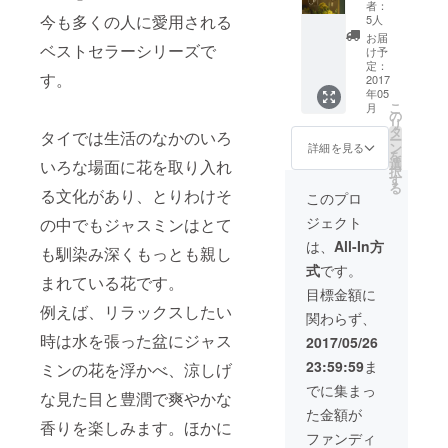
円 税込)
者：
ディ
・シャ
今も多くの人に愛用される
5人
ナーイ
ンプー
お届
ベストセラーシリーズで
ベント
・シャ
け予
前売り
ワー&バ
定：
す。
チケッ
2017
スク
年05
ト (定価
リーム
こ
月
9,000
・ボ
の
リ
円)
ディク
タ
タイでは生活のなかのいろ
ー
リーム
ン
詳細を見る
を
・ボ
選
いろな場面に花を取り入れ
択
ディオ
す
る
る文化があり、とりわけそ
イル ・
このプロ
ハンド
ジェクト
の中でもジャスミンはとて
クリー
ム ・ハ
は、
All-In方
も馴染み深くもっとも親し
ンド
式
です。
ウォッ
まれている花です。
シュ ・
目標金額に
コン
例えば、リラックスしたい
関わらず、
ディ
時は水を張った盆にジャス
ショ
2017/05/26
ナー ・
23:59:59
ま
ミンの花を浮かべ、涼しげ
ハンド
ロー
でに集まっ
な見た目と豊潤で爽やかな
ション
た金額が
・バー
香りを楽しみます。ほかに
ソープ
ファンディ