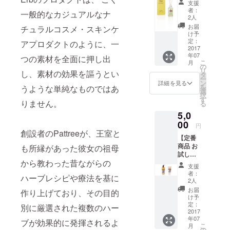
支援
ムアン
者：
一般的なカジュアルなナ
リード
2人
ディ
お届
チュラルコスメ・スキンケ
フュー
け予
ザー (定
定：
アプロダクトのように、一
価
2017
年07
6,264
つの素材を全面に押し出
こ
月
円)
の
リ
し、素材の効果を謳うとい
タ
ー
ン
詳細を見る
を
うような単純なものではあ
選
択
す
りません。
る
5,0
00
円
創設者のPattreeが、王室と
【定番
商品 お
も所縁があった彼女の祖母
試し価
から教わった昔ながらの
格】 定
支援
番シャ
者：
ハーブレシピや療法を基に
ンプー
2人
とコン
お届
作り上げており、その目的
ディ
け予
ショ
定：
別に厳選された複数のハー
ナーの
2017
年07
セット
ブが効果的に発揮されるよ
こ
月
(定価
の