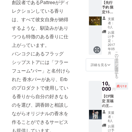
創設者であるPattreeがディ
【先行
予約 限
レクションしている香り
定15
名】
は、すべて彼女自身が納得
支援
Erb ×
者：
offf
0人
するような、馴染みがあり
ディ
お届
ナーイ
つつも特徴のある香りに仕
け予
ベント
定：
上がっています。
前売り
2017
年05
チケッ
こ
バンコクにあるフラッグ
月
ト (定価
の
リ
9,000
タ
シップストアには「フラー
ー
円)
ン
詳細を見る
を
選
フューム*バー」と名付けら
択
す
る
れた 香水バーがあり、Erb
10,
残り12
のプロダクトで使用してい
000
円
る香りから自分の好きなも
【CF限
定 至福
のを選び、調香師と相談し
の王女
セッ
支援
ながらオリジナルの香水を
ト】
者：
Erbのプ
8人
作ることができるサービス
リンセ
お届
スPa シ
も提供しています。
け予