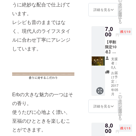
リ
6,480
うに絶妙な配合で仕上げて
タ
ー
円)
ン
詳細を見る
を
います。
選
択
す
レシピも昔のままではな
る
7,0
く、現代人のライフスタイ
残り10
00
円
ルに合わせ丁寧にアレンジ
【早割
限定10
しています。
名】
Erb ×
支援
offf
者：
ディ
0人
ナーイ
お届
ベント
け予
前売り
定：
チケッ
2017
年05
ト (定価
Erbの大きな魅力の一つはそ
こ
月
9,000
の
リ
円)
タ
の香り。
ー
ン
詳細を見る
を
選
使うたびに心地よく漂い、
択
す
る
至福のひとときを楽しむこ
8,0
残り15
とができます。
00
円