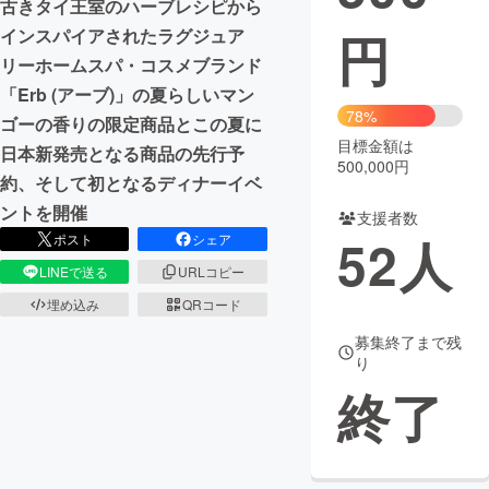
古きタイ王室のハーブレシピから
円
インスパイアされたラグジュア
まちづくり・地域活性化
リーホームスパ・コスメブランド
「Erb (アーブ)」の夏らしいマン
CAMPFIRE for Social Good
CAMPFIRE Creation
78%
ゴーの香りの限定商品とこの夏に
CAMPFIREふるさと納税
machi-ya
コミュニティ
目標金額は
日本新発売となる商品の先行予
500,000円
約、そして初となるディナーイベ
ントを開催
支援者数
52
人
ポスト
シェア
LINEで送る
URLコピー
埋め込み
QRコード
募集終了まで残
り
終了