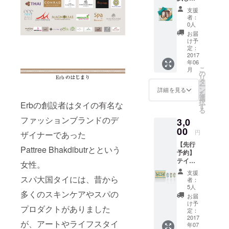
格】 ハ
支援
ンドケ
者：
アミニ
0人
セット
お届
(定価
け予
3,240
定：
円)
2017
年06
こ
月
の
リ
タ
ー
ン
詳細を見る
を
選
択
Erbの創設者はタイの有名な
す
る
ファッションブランドのデ
3,0
00
円
ザイナーであった
【先行
Pattree Bhakdibutrとという
予約】
テイル
女性。
ズオブ
支援
ネイ
スパ大国タイには、昔から
者：
チャー
5人
多くのスキンケアやスパの
ハンド
お届
クリー
け予
プロダクトがありました
ムセッ
定：
ト (定価
2017
が、アートやライフスタイ
年07
3,888