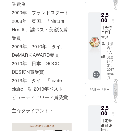
選
択
受賞例：
・
す
る
Finger
2000年 ブランドスタート
2,5
Fabulou
s (定価
00
2008年 英国、「Natural
円
3,240
【先行
円) *後
Health」誌ベスト美容液賞
予約】
ほどご
マジッ
受賞
希望の
クガー
商品を
支援
2009年、2010年 タイ、
デン
選んで
者：
バー
頂きま
1人
DeMARK AWARD受賞
ソープ
す。
お届
セット
け予
2010年 日本、GOOD
(定価
定：
2,916
2017
DESIGN賞受賞
年06
円)
こ
月
2013年 タイ、「marie
の
リ
タ
ー
claire」誌 2013年ベスト
ン
詳細を見る
を
選
択
ビューティアワード賞受賞
す
る
2,5
主なクライアント：
00
円
【定番
商品 お
試し価