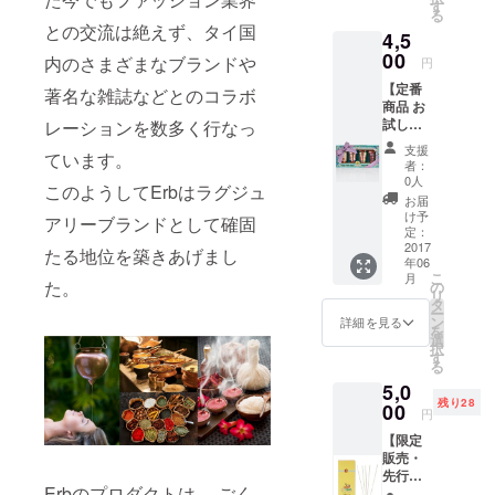
す
る
との交流は絶えず、タイ国
4,5
00
内のさまざまなブランドや
円
【定番
著名な雑誌などとのコラボ
商品 お
試し価
レーションを数多く行なっ
格】 ハ
支援
ています。
ンドケ
者：
アコン
0人
このようしてErbはラグジュ
ボギフ
お届
トセッ
け予
アリーブランドとして確固
ト (定価
定：
6,480
2017
たる地位を築きあげまし
年06
円)
こ
月
た。
の
リ
タ
ー
ン
詳細を見る
を
選
択
す
る
5,0
残り28
00
円
【限定
販売・
先行予
Erbのプロダクトは、 ごく
約】 マ