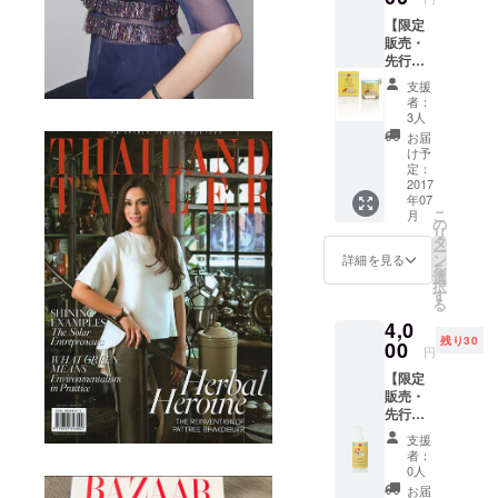
了後に
【限定
どちら
販売・
か一つ
先行予
を選ん
約】 マ
で頂き
支援
ムアン
ます。
者：
キャン
3人
ドル (定
お届
価
け予
5,184
定：
円)
2017
年07
こ
月
の
リ
タ
ー
ン
詳細を見る
を
選
択
す
る
4,0
残り30
00
円
【限定
販売・
先行予
約】 マ
支援
ムアン
者：
ボディ
0人
ウォッ
お届