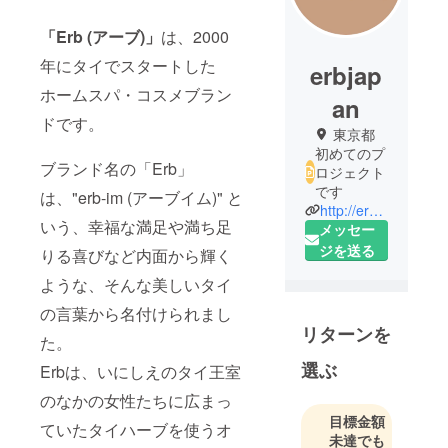
「Erb (アーブ)」
は、2000
年にタイでスタートした
erbjap
ホームスパ・コスメブラン
an
ドです。
東京都
初めてのプ
ブランド名の「Erb」
ロジェクト
です
は、"erb-im (アーブイム)" と
http://erbasia.co.jp
いう、幸福な満足や満ち足
メッセー
ジを送る
りる喜びなど内面から輝く
ような、そんな美しいタイ
の言葉から名付けられまし
リターンを
た。
選ぶ
Erbは、いにしえのタイ王室
のなかの女性たちに広まっ
目標金額
ていたタイハーブを使うオ
未達でも