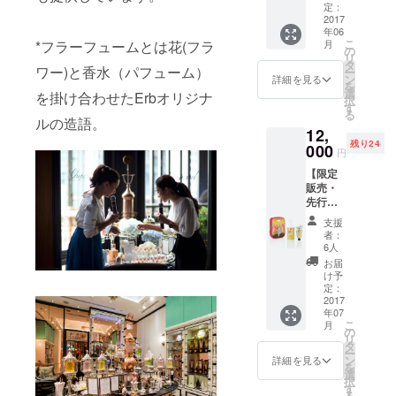
リーズ
定：
の特別
2017
年06
セッ
こ
月
*フラーフュームとは花(フラ
ト。 (定
の
リ
価
タ
ワー)と香水（パフューム）
ー
14,256
ン
詳細を見る
を
円 税込)
選
を掛け合わせたErbオリジナ
択
*画像は
す
る
イメー
ルの造語。
12,
ジです
残り24
000
円
【限定
販売・
先行予
約】 マ
支援
ムアン
者：
ISSUE
6人
バッグ
お届
セット
け予
ボディ
定：
ウォッ
2017
年07
シュ&ハ
こ
月
ンドク
の
リ
リーム
タ
ー
(定価
ン
詳細を見る
を
17,280
選
択
円)
す
る