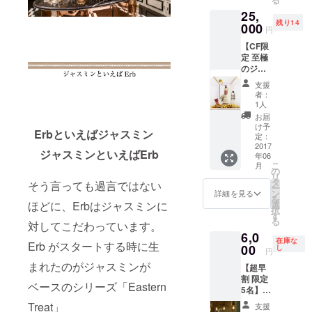
25,
残り14
000
円
【CF限
定 至極
のジャ
スミン
支援
セッ
者：
ト】
1人
Erbの原
お届
点のひ
け予
Erbといえばジャスミン
とつで
定：
ある
2017
ジャスミンといえばErb
年06
ジャス
こ
月
ミンの
の
リ
プロダ
タ
そう言っても過言ではない
ー
クトの
ン
詳細を見る
を
セッ
ほどに、Erbはジャスミンに
選
択
ト。 こ
す
る
対してこだわっています。
のセッ
6,0
トで
在庫な
Erb がスタートする時に生
トータ
00
し
円
ルケア
まれたのがジャスミンが
【超早
が可能
割 限定
です。
ベースのシリーズ「Eastern
5名】
(定価
Erb ×
¥38,772
Treat」
支援
offf