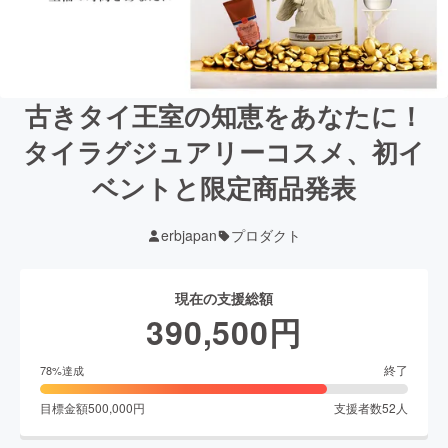
古きタイ王室の知恵をあなたに！
タイラグジュアリーコスメ、初イ
ベントと限定商品発表
erbjapan
プロダクト
現在の支援総額
390,500
円
終了
78
%達成
目標金額
500,000
円
支援者数
52
人