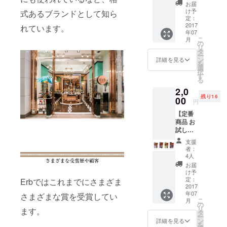
クリー
お届
ム 50g
け予
式あるブランドとして知ら
(定価
定：
2,808
2017
れています。
年07
円)
こ
月
の
リ
タ
ー
ン
詳細を見る
を
選
択
す
る
2,0
残り16
00
円
【定番
商品 お
試し価
格】 定
支援
番アロ
者：
マハン
4人
ドク
お届
リーム
け予
各種 ・
定：
Erbではこれまでにさまざま
Eastern
2017
年07
Treat ・
さまざまな賞を受賞してい
こ
月
Lavend
の
リ
ます。
er Lush
タ
ー
・Spice
ン
詳細を見る
を
& Shine