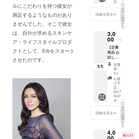
こ
月
円)
の
ルにこだわりを持つ彼女が
リ
タ
ー
満足するようなものがあり
ン
詳細を見る
を
選
択
ませんでした。そこで彼女
す
る
は、自分が求めるスキンケ
3,0
00
円
ア・ライフスタイルプロダ
【定番
クトとして、Erbをスタート
商品 お
試し価
させたのです。
格】 旅
支援
行など
者：
にも最
0人
適、定
お届
番ボ
け予
ディ
定：
ウォッ
2017
年07
シュと
こ
月
クリー
の
リ
ムの
タ
ー
セット
ン
詳細を見る
を
(定価
選
択
3,888
す
る
円) *プ
4,0
ロジェ
残り27
クト終
00
円