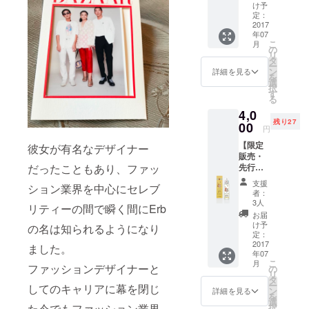
シュ (定
け予
価
定：
5,184
2017
年07
円)
こ
月
の
リ
タ
ー
ン
詳細を見る
を
選
択
す
る
4,0
残り27
00
円
【限定
彼女が有名なデザイナー
販売・
だったこともあり、ファッ
先行予
約】 マ
支援
ション業界を中心にセレブ
ムアン
者：
ルーム
3人
リティーの間で瞬く間にErb
スプ
お届
レー (定
け予
の名は知られるようになり
価
定：
5,184
2017
ました。
年07
円)
こ
月
ファッションデザイナーと
の
リ
タ
ー
してのキャリアに幕を閉じ
ン
詳細を見る
を
選
た今でもファッション業界
択