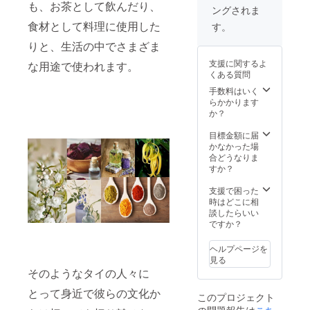
・ボ
も、お茶として飲んだり、
ングされま
ディス
クラム
食材として料理に使用した
す。
りと、生活の中でさまざま
支援に関するよ
な用途で使われます。
くある質問
手数料はいく
らかかります
か？
目標金額に届
かなかった場
合どうなりま
すか？
支援で困った
時はどこに相
談したらいい
ですか？
ヘルプページを
見る
そのようなタイの人々に
とって身近で彼らの文化か
このプロジェクト
の問題報告は
こち