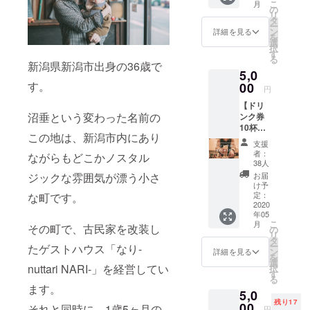
こ
月
宿泊に
です
の
た。縦
リ
は、併
が、ノ
タ
半分か
ー
設のbar
ンアル
ン
詳細を見る
ら上
を
にて使
コール
選
が、朝
択
用可能
のドリ
す
のな
る
な1ドリ
ンクも
新潟県新潟市出身の36歳で
り。下
5,0
ンク券
多数揃
が、夜
がつい
す。
00
えてお
のなり
円
ていま
りま
を表し
【ドリ
す。沼
す。
ていま
沼垂という変わった名前の
ンク券
垂の魅
ちょっ
す。お
10杯＋1
力的な
とお
にぎり
この地は、新潟市内にあり
杯】 併
お店も
しゃべ
で始ま
支援
設のbar
ご紹介
りに、
者：
る朝、
ながらもどこかノスタル
にてご
致しま
ゆっく
38人
お酒を
利用可
すの
り読書
お届
ジックな雰囲気が漂う小さ
飲み交
能な、
で、町
に、旅
け予
わし賑
ドリン
歩きに
定：
な町です。
人さん
やかに
ク券に
2020
出かけ
との交
集う夜
年05
なりま
たり、
流で非
のなり
こ
月
す。10
その町で、古民家を改装し
なりbar
の
日常を
が、と
リ
杯分の
でゆっ
タ
味わい
てもか
ー
たゲストハウス「なり-
金額で
くり過
ン
に…い
詳細を見る
わいく
を
＋1杯分
ごしな
選
らして
表され
nuttari NARI-」を経営してい
択
お付け
がら旅
す
下さい
ている
る
致しま
人さん
◎ 〈ド
ます。
私も大
5,0
す。 こ
同士の
リンク
好きな
残り17
ちらの
00
素敵な
券のお
それと同時に、1歳5ヶ月の
円
手ぬぐ