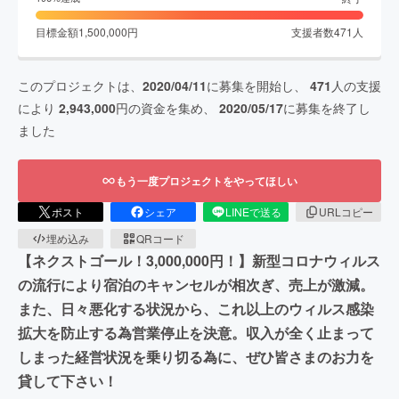
目標金額
1,500,000
円
支援者数
471
人
このプロジェクトは、
2020/04/11
に募集を開始し、
471
人の支援
により
2,943,000
円の資金を集め、
2020/05/17
に募集を終了し
ました
もう一度プロジェクトをやってほしい
ポスト
シェア
LINEで送る
URLコピー
埋め込み
QRコード
【ネクストゴール！3,000,000円！】新型コロナウィルス
の流行により宿泊のキャンセルが相次ぎ、売上が激減。
また、日々悪化する状況から、これ以上のウィルス感染
拡大を防止する為営業停止を決意。収入が全く止まって
しまった経営状況を乗り切る為に、ぜひ皆さまのお力を
貸して下さい！