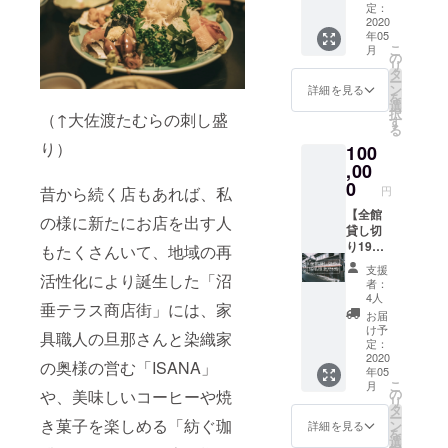
リー（8
たり、
定：
付番号
ための
「生
人部
2020
なりbar
付きの
日本酒
姜」
年05
屋）を
でゆっ
メール
720ml
「きゅ
こ
月
貸し切
くり過
の
を送信
④ブ
うり」
リ
りにて
ごしな
タ
致しま
ラッ
「大
ー
ご宿泊
がら旅
ン
す。 ご
詳細を見る
ク 極
根」 ⑤
を
頂けま
人さん
選
予約は
辛口純
豆菓子
択
（↑大佐渡たむらの刺し盛
す。グ
同士の
す
空室状
米酒
「越後
る
ループ
素敵な
況を確
720ml
姫苺」
り）
100
でのご
出会い
認の
（全国
「新潟
旅行
,00
をお楽
上、
熱燗コ
タレカ
に、是
しみ下
0
ホーム
ンテス
ツ」
円
昔から続く店もあれば、私
非ご利
さい。
ページ
ト2019
（人気
用下さ
【全館
〈宿泊
orお電
にて金
の様に新たにお店を出す人
1,2位）
い。8名
貸し切
券のご
話にて
賞受
⑥あま
様以内
り19名
利用方
もたくさんいて、地域の再
お願い
賞） 以
ざけ
であれ
様まで1
法〉 リ
致しま
上すべ
900ml
支援
ば、何
泊】 ド
活性化により誕生した「沼
ターン
す。そ
て今代
者：
（お米
名様で
ミト
確定
の際
4人
司酒造
だけの
垂テラス商店街」には、家
利用し
リー2部
後、受
に、
⑤酒好
お届
甘さ、
て頂い
屋（6人
付番号
「クラ
け予
き大工
ノンア
具職人の旦那さんと染織家
てもOK
部屋、8
付きの
定：
ウド
による
ルコー
です。
人部
2020
メール
ファン
「味わ
の奥様の営む「ISANA」
ル） 以
年05
〈宿泊
屋）個
を送信
ディン
いの解
上6点が
こ
月
券のご
室（洋
致しま
の
グのリ
や、美味しいコーヒーや焼
説」メ
峰村醸
リ
利用方
室2名
す。 ご
タ
ターン
モ 『酒
造 ⑦今
ー
法〉 リ
様）個
き菓子を楽しめる「紡ぐ珈
予約は
ン
を使用
詳細を見る
が呑め
井さん
を
ターン
室（和
空室状
選
する」
るがど
ちの米2