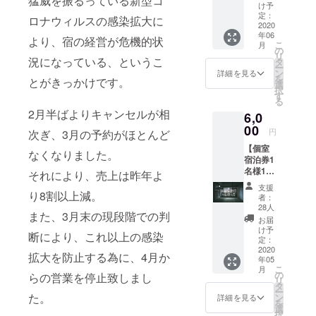
猛威を振るっている新型コ
ス】 な
ンプル
ちょっ
け予
す。そ
ラウド
りのbar
なメ
定：
とお
の際
ロナウィルスの感染拡大に
ファン
では新
2020
ニュー
しゃべ
に、
ディン
年06
潟自慢
ですが
りに、
より、宿の経営が危機的状
「クラ
グ終了
こ
月
の日本
これが
の
ゆっく
ウド
後〜
リ
酒を
況になっている、というこ
とても
タ
り読書
ファン
2025年
ー
色々と
好評な
ン
に、旅
詳細を見る
ディン
5月末ま
を
とがきっかけです。
お出し
ので
選
人さん
グのリ
で
択
してい
す。 ぜ
す
との交
ターン
る
ます。
ひご自
流で非
を使用
2月半ばよりキャンセルが相
6,0
その中
宅で、
日常を
する」
でも定
00
なりの
味わい
旨をお
円
次ぎ、3月の予約がほとんど
番とし
朝ごは
に…い
伝え下
【個室
て置い
んを再
らして
なくなりました。
さい。
宿泊券1
ている
現して
下さい
※空室が
名様1
のが
みて下
それにより、売上は昨年よ
◎ 〈ド
あれ
泊】 個
「今代
さい！
リンク
ば、女
支援
室（和
り8割以上減。
司酒
〈内
券のお
者：
性専用
室）に
造 純
容〉 ①
28人
渡し方
ドミト
また、3月末の現段階での判
てご宿
米酒天
贅沢だ
法〉 リ
お届
リーも
泊頂け
然水仕
し
け予
ターン
選択可
断により、これ以上の感染
ます。
込
定：
8g×10p
確定
能で
宿泊に
2020
み」。
②越後
後、受
す。 ※
拡大を防止する為に、4月か
年05
は、併
米だけ
白味噌
付番号
使用期
こ
月
設のbar
で作ら
の
300g ③
らの営業を停止致しまし
付きの
間：ク
リ
にて使
れた、
タ
おかず
メール
ラウド
ー
用可能
まっす
た。
ン
味噌
詳細を見る
を送ら
ファン
を
な1ドリ
ぐな
選
（山
せて頂
ディン
択