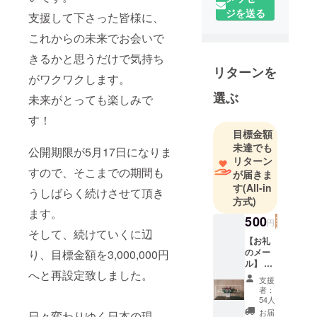
ジを送る
ストハウス
支援して下さった皆様に、
を経営して
これからの未来でお会いで
います。
きるかと思うだけで気持ち
それと同時
リターンを
に、1歳5ヶ
がワクワクします。
月の息子の
選ぶ
未来がとっても楽しみで
ママでもあ
す！
ります。家
目標金額
族やスタッ
未達でも
公開期限が5月17日になりま
フ、仲間た
リターン
ちにサポー
すので、そこまでの期間も
が届きま
トしてもら
す
(All-in
うしばらく続けさせて頂き
方式)
いながら子
ます。
育てと仕事
500
円
に奮闘して
そして、続けていくに辺
【お礼
いる日々で
のメー
り、目標金額を3,000,000円
す。
ル】 ご
へと再設定致しました。
支援下
支援
さった
者：
皆さま
54人
へ、1通
お届
日々変わりゆく日本の現