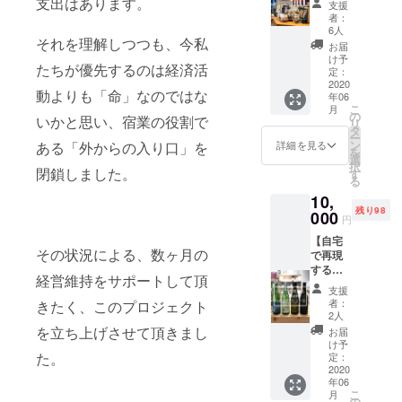
支出はあります。
利用方
解説」
米は自
支援
ごはん
お店も
法〉 リ
メモ
者：
分たち
◎1000
ご紹介
ターン
6人
『酒が
で食べ
0円の
それを理解しつつも、今私
致しま
確定
呑める
お届
る分＋
コー
すの
後、受
け予
がどう
知り合
たちが優先するのは経済活
ス】 宿
で、町
定：
付番号
かが健
い分し
泊の翌
2020
歩きに
付きの
康のバ
か作っ
動よりも「命」なのではな
年06
朝、な
出かけ
メール
ロメー
ておら
こ
月
りでお
たり、
の
を送信
ター』
いかと思い、宿業の役割で
ず、世
リ
出しし
なりbar
タ
致しま
。そん
に出
ー
ている
でゆっ
ン
す。 ご
詳細を見る
ある「外からの入り口」を
な酒好
回って
を
朝ごは
くり過
選
予約は
き大工
いませ
択
んは新
閉鎖しました。
ごしな
す
空室状
による
ん！新
る
潟米の
がら旅
況を確
解説メ
潟が定
10,
おにぎ
人さん
認の
モで
める優
残り98
りと
000
同士の
上、
す。ま
円
良米に
「峰村
素敵な
ホーム
ずは、
認定さ
【自宅
醸造」
出会い
ページ
このメ
れてい
その状況による、数ヶ月の
で再現
さんの
をお楽
orお電
モを呼
る本当
するな
出汁と
しみ下
話にて
んで味
に美味
経営維持をサポートして頂
り
味噌を
さい。
お願い
わいを
支援
しい米
BAR◎
使った
〈宿泊
致しま
者：
きたく、このプロジェクト
想像
です。
10000
おみそ
券のご
2人
す。そ
し、実
⑤なり
円の
汁。シ
利用方
を立ち上げさせて頂きまし
の際
お届
際に飲
直伝
コー
ンプル
法〉 リ
け予
に、
んでみ
「美味
ス】 な
た。
なメ
定：
ターン
「クラ
てのご
しいお
りのbar
2020
ニュー
確定
ウド
自分で
にぎり
年06
では新
ですが
後、受
ファン
の味わ
の握り
こ
月
潟自慢
これが
の
付番号