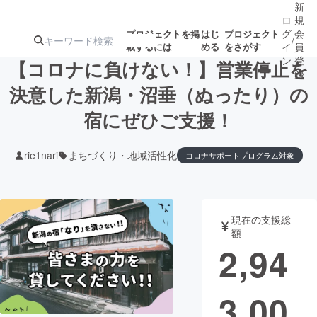
新
ロ
規
グ
会
プロジェクトを掲
はじ
プロジェクト
/
載するには
める
をさがす
イ
員
ン
登
【コロナに負けない！】営業停止を
録
決意した新潟・沼垂（ぬったり）の
宿にぜひご支援！
人気のプロ
注目のリ
注目の新着プロ
募集終了が近いプ
もうすぐ公開
ジェクト
ターン
ジェクト
ロジェクト
されます
rie1nari
まちづくり・地域活性化
コロナサポートプログラム対象
アート・写真
音楽
現在の支援総
テクノロジー・ガジェット
ゲーム・サ
額
2,94
映像・映画
書籍・雑誌
3,00
ビジネス・起業
チャレンジ