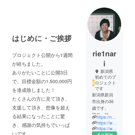
はじめに・ご挨拶
rie1nar
プロジェクト公開から1週間
i
が経ちました。
新潟県
ありがたいことに公開3日
初めてのプ
で、目標金額の1,500,000円
ロジェクト
です
を達成致しました！
新潟県新潟
たくさんの方に見て頂き、
市出身の36
支援して頂き、想像を超え
歳です。
現在、地元
る結果になったことに驚
https://nuttari-nari.com
の新潟市に
https://www.facebook.com/nari.nuttarinari/
き、感謝の気持ちでいっぱ
て古民家を
https://www.instagram.com/nuttari_nari/
いです。
メッセー
改装したゲ