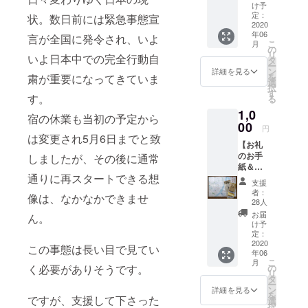
1通お礼
け予
のメー
定：
状。数日前には緊急事態宣
ルを送
2020
年06
らせて
言が全国に発令され、いよ
こ
月
頂き感
の
リ
いよ日本中での完全行動自
謝申し
タ
ー
上げま
ン
詳細を見る
を
粛が重要になってきていま
す。 こ
選
択
の事態
す
す。
る
が収束
1,0
した暁
宿の休業も当初の予定から
には、
00
円
是非
は変更され5月6日までと致
【お礼
ゆっく
のお手
りと新
しましたが、その後に通常
紙＆沼
潟・沼
通りに再スタートできる想
垂案内
垂に遊
支援
のパン
びにい
者：
像は、なかなかできませ
フレッ
らして
28人
ト】 ご
頂きた
お届
ん。
支援下
いと思
け予
さった
いま
定：
皆さま
2020
す。 ス
この事態は長い目で見てい
年06
へ、お
タッフ
こ
月
礼のお
一同万
の
く必要がありそうです。
リ
手紙を
全の体
タ
ー
書かせ
制で、
ン
詳細を見る
を
て頂き
ですが、支援して下さった
お迎え
選
択