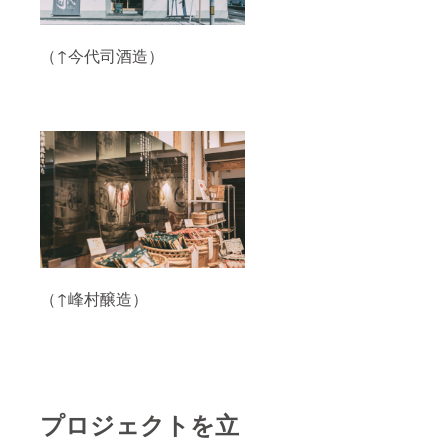
（↑今代司酒造）
（↑峰村醸造）
プロジェクトを立