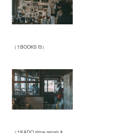
ディン
お楽し
グのリ
み下さ
ターン
い。 ◎
を使用
おかず
する」
味噌は2
旨をお
種類あ
伝え下
りま
さい。
す。お
※人数分
好みの
の1ドリ
（↑BOOKS f3）
方をお
ンク券
選び下
＋ウェ
さい。
ルカム
◎お米
日本酒
に限り
（1升
がある
瓶）が
為、数
付きま
量限定
す ※使
です。
用期
間：ク
ラウド
ファン
ディン
グ終了
後〜
2025年
5月末ま
で
（↑KADO shoe repair &