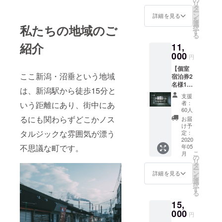
ディン
いと比
方」メ
リ
の日本
とても
タ
付きの
グのリ
べて、
モ ⑥沼
ー
酒を
好評な
ン
メール
詳細を見る
ターン
ぜひご
垂まち
を
色々と
ので
選
を送信
を使用
自宅で
私たちの地域のご
歩き
択
お出し
す。 ぜ
す
致しま
する」
なりbar
マップ
る
してい
ひご自
す。 ご
旨をお
をお楽
一式 こ
紹介
11,
ます。
宅で、
予約は
伝え下
しみ下
のマッ
その中
000
なりの
空室状
さい。
円
さい。
プを見
でも定
朝ごは
況を確
※お子様
④沼垂
なが
【個室
番とし
んを再
認の
同室可
まち歩
ら、想
ここ新潟・沼垂という地域
宿泊券2
て置い
現して
上、
能で
きマッ
像まち
名様1
ている
みて下
ホーム
す。0〜
プ一式
は、新潟駅から徒歩15分と
歩きを
泊】 個
のが
さい！
ページ
3歳無
支援
この
お楽し
室（和
「今代
（こち
orお電
者：
いう距離にあり、街中にあ
料、4
マップ
み下さ
室）に
司酒
らの
60人
話にて
歳〜未
を見な
い。 ◎
てご宿
造 純
コース
るにも関わらずどこかノス
お願い
お届
就学児
がら、
おかず
泊頂け
米酒天
にはな
け予
致しま
1500円
想像ま
味噌は2
ます。
タルジックな雰囲気が漂う
然水仕
定：
りbarで
す。そ
を宿泊
ち歩き
種類あ
宿泊に
2020
込
も取り
の際
当日に
をお楽
りま
年05
不思議な町です。
は、併
み」。
扱って
に、
別途頂
しみ下
こ
す。お
月
設のbar
米だけ
の
いる
「クラ
戴致し
さい。
リ
好みの
にて使
で作ら
タ
「あま
ウド
ます。
ー
方をお
用可能
れた、
ン
ざけ」
詳細を見る
ファン
※使用期
を
選び下
な1ドリ
まっす
選
も入っ
ディン
間：ク
択
さい。
ンク券
ぐな
す
ていま
グのリ
ラウド
る
◎お米
がつい
酒。 そ
す。こ
ターン
ファン
に限り
15,
ていま
れをメ
のあま
を使用
ディン
がある
す。沼
000
イン
ざけも
する」
円
グ終了
為、数
垂の魅
に、そ
相当お
旨をお