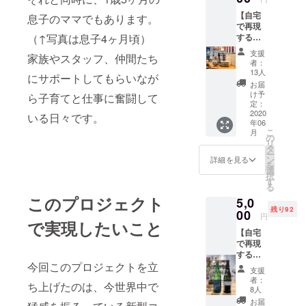
barは宿
出会い
渡し方
いで
【自宅
泊しな
息子のママでもあります。
をお楽
法〉 リ
す。 今
で再現
くても
しみ下
ターン
回は、
するな
（↑写真は息子4ヶ月頃）
来て頂
さい。
確定
このデ
りの朝
けます
〈宿泊
後、受
支援
ザイン
家族やスタッフ、仲間たち
ごはん
ので、
券のご
付番号
者：
を元に
◎5000
ぜひ地
利用方
13人
付きの
再び
にサポートしてもらいなが
円の
元の皆
法〉 リ
メール
お届
ISANA
コー
様にも
ターン
け予
を送ら
ら子育てと仕事に奮闘して
さんに
ス】 宿
気軽に
定：
確定
せて頂
作成し
泊の翌
2020
利用し
後、受
いる日々です。
きま
て頂き
年06
朝、な
て頂き
付番号
す。 ご
ます。
こ
月
りでお
たいと
の
付きの
来店の
このプ
リ
出しし
思いま
タ
メール
際に、
ロジェ
ー
ている
す。ア
ン
を送信
詳細を見る
その受
クト限
を
朝ごは
ルコー
選
致しま
信メー
定の品
択
んは新
ルはも
す
す。 ご
ルをご
です。
る
潟米の
ちろん
予約は
提示頂
※店頭販
このプロジェクト
5,0
おにぎ
です
空室状
きます
売の予
残り92
りと
00
が、ノ
況を確
と枚数
円
定はあ
「峰村
で実現したいこと
ンアル
認の
分のド
りませ
【自宅
醸造」
コール
上、
リンク
ん。 ※
で再現
さんの
のドリ
ホーム
券をお
写真は1
するな
出汁と
ンクも
ページ
渡し致
周年ver.
り
今回このプロジェクトを立
味噌を
多数揃
orお電
しま
支援
です。
BAR◎
使った
えてお
話にて
者：
す。 ※
ち上げたのは、今世界中で
5000円
おみそ
りま
8人
お願い
使用期
のコー
汁。シ
す。
致しま
お届
間：ク