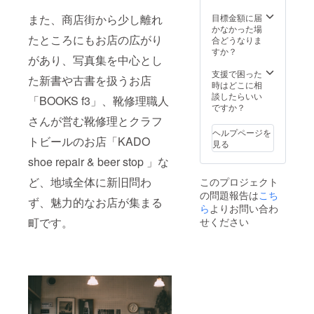
を使用
利用方
料、4
なりbar
ん！新
する」
法〉 リ
歳〜未
目標金額に届
また、商店街から少し離れ
をお楽
潟が定
旨をお
ターン
就学児
かなかった場
しみ下
める優
伝え下
確定
たところにもお店の広がり
1500円
合どうなりま
さい。
良米に
さい。
後、受
を宿泊
すか？
⑥沼垂
認定さ
があり、写真集を中心とし
※人数分
付番号
当日に
まち歩
れてい
の1ドリ
付きの
別途頂
支援で困った
きマッ
る本当
た新書や古書を扱うお店
ンク券
メール
戴致し
時はどこに相
プ一式
に美味
が付き
を送信
ます。
談したらいい
この
「BOOKS f3」、靴修理職人
しい米
ます ※
致しま
※使用期
ですか？
マップ
です。
使用期
す。 ご
間：ク
さんが営む靴修理とクラフ
を見な
⑧なり
間：
予約は
ラウド
がら、
ヘルプページを
直伝
2025年
空室状
トビールのお店「KADO
ファン
想像ま
見る
「美味
5月末ま
況を確
ディン
ち歩き
しいお
shoe repair & beer stop 」な
で
認の
グ終了
をお楽
にぎり
上、
後〜
しみ下
の握り
ど、地域全体に新旧問わ
このプロジェクト
ホーム
2025年
さい。
方」メ
の問題報告は
こち
ページ
5月末ま
モ ⑨沼
ず、魅力的なお店が集まる
orお電
ら
よりお問い合わ
で
垂まち
話にて
せください
町です。
歩き
お願い
マップ
致しま
一式 こ
す。そ
のマッ
の際
プを見
に、
なが
「クラ
ら、想
ウド
像まち
ファン
歩きを