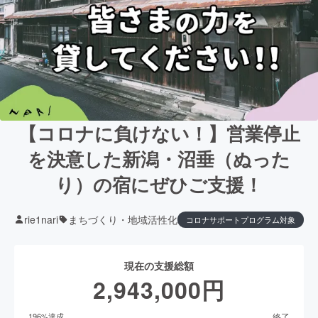
【コロナに負けない！】営業停止
を決意した新潟・沼垂（ぬった
り）の宿にぜひご支援！
rie1nari
まちづくり・地域活性化
コロナサポートプログラム対象
現在の支援総額
2,943,000
円
終了
196
%達成