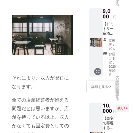
ンク券
酒。 そ
す
椒、七
きま
グ終了
る
がつい
れをメ
味唐辛
す。 ご
後〜
9,0
ていま
イン
子どち
来店の
2025年
す。沼
00
に、オ
らかお
際に、
円
5月末ま
垂の魅
ススメ
好きな
その受
で
【ドミ
力的な
の一本
方を一
信メー
トリー
お店も
もつい
つ） 以
ルをご
宿泊券1
ご紹介
ていま
上3点が
提示頂
名2泊
致しま
す。
峰村醸
きます
支援
or2名1
すの
〈内
造 ④今
者：
と枚数
泊】 男
で、町
容〉 ①
10人
井さん
分のド
女混合
歩きに
純米酒
ちの米2
お届
リンク
ドミト
出かけ
天然水
け予
合 オー
券をお
リーに
たり、
定：
仕込み
ナーり
渡し致
てご宿
2020
なりbar
720ml
えの知
しま
年05
泊頂け
でゆっ
②新潟
り合い
す。 ※
こ
月
ます。
くり過
の
それにより、収入がゼロに
清酒お
農家さ
使用期
リ
宿泊に
ごしな
タ
むすび
んの米
間：ク
ー
は、併
なります。
がら旅
ン
黒
詳細を見る
です。
ラウド
を
設のbar
人さん
選
720ml
兼業農
ファン
択
にて使
同士の
す
以上す
家さん
ディン
る
全ての店舗経営者が抱える
用可能
素敵な
べて今
で（本
グ終了
10,
な1ドリ
出会い
代司酒
業は大
後〜
問題だとは思いますが、店
残り14
ンク券
000
をお楽
造 ③酒
工。息
円
2025年
がつい
しみ下
好き大
子３人
舗を持っている以上、収入
5月末ま
【自宅
ていま
さい。
工によ
と共に
で
で再現
す。沼
〈宿泊
る「味
がなくても固定費としての
大工一
するな
垂の魅
券のご
わいの
家）、
りの朝
力的な