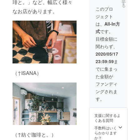
択
琲と。」など、幅広く様々
確定
室3名
況を確
す
旨をお
うかが
合 オー
る
後、受
様）、
認の
伝え下
このプロ
健康の
ナーり
なお店があります。
付番号
を貸し
上、
さい。
バロ
えの知
ジェクト
付きの
切りに
ホーム
※お子様
メー
り合い
メール
てご宿
ページ
同室可
は、
All-In方
ター』
農家さ
を送信
泊頂け
orお電
能で
。そん
んの米
式
です。
致しま
ます。
話にて
す。0〜
な酒好
です。
す。 ご
グルー
お願い
3歳無
目標金額に
き大工
兼業農
予約は
プでの
致しま
料、4
による
家さん
関わらず、
空室状
ご旅行
す。そ
歳〜未
解説メ
で（本
況を確
や社員
の際
就学児
2020/05/17
モで
業は大
認の
研修・
に、
1500円
す。ま
工。息
23:59:59
ま
上、
合宿な
「クラ
を宿泊
ずは、
子３人
ホーム
どに、
ウド
当日に
でに集まっ
このメ
と共に
ページ
是非ご
（↑ISANA）
ファン
別途頂
モを呼
大工一
た金額が
orお電
利用下
ディン
戴致し
んで味
家）、
話にて
さい。
グのリ
ます。
ファンディ
わいを
米は自
お願い
19名様
ターン
※使用期
想像
分たち
ングされま
致しま
以内で
を使用
間：ク
し、実
で食べ
す。そ
あれ
する」
ラウド
す。
際に飲
る分＋
の際
ば、何
旨をお
ファン
んでみ
知り合
に、
名様で
伝え下
ディン
てのご
い分し
「クラ
利用し
さい。
グ終了
自分で
か作っ
支援に関するよ
ウド
て頂い
※お子様
後〜
の味わ
ておら
くある質問
ファン
てもOK
同室可
2025年
いと比
ず、世
ディン
です。
能で
手数料はいく
5月末ま
べて、
に出
グのリ
〈宿泊
す。0〜
らかかります
で
ぜひご
（↑紡ぐ珈琲と。）
回って
ターン
券のご
3歳無
か？
自宅で
いませ