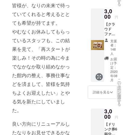
感謝申
させて
す
る
皆様が、なりの未来で待っ
し上げ
頂きま
3,0
ます。
す。
ていてくれると考えるとと
また、
00
円
少しで
ても希望が持てます。
【クラ
も沼垂
ウド
を味
やむなくお休みしてもらっ
ファン
わって
ディン
もらえ
ているスタッフも、この結
支援
グ限定
る様、
者：
デザイ
果を見て、「再スタートが
宿で使
148
ン！な
用して
人
楽しみ！その時の為に今ま
り手ぬ
おりま
お届
ぐい】
す町歩
け予
でなかなか取り組めなかっ
なり1周
定：
きマッ
2020
年の際
プを送
た館内の整え、事務仕事な
年08
に作成
らせて
こ
月
したオ
の
頂きま
どを済まして、皆様を気持
リ
リジナ
タ
す。 外
ー
ル手ぬ
ン
ちよくお迎えしたい」とや
出自粛
詳細を見る
を
ぐいか
選
の日々
択
る気を新たにしていまし
らバー
す
が続き
る
ジョン
ます
た。
3,0
アップ
が、ぜ
00
した
ひご自
円
「クラ
宅での
良い方向にリニューアルし
【ドリ
ウド
妄想ト
ンク券6
ファン
リップ
たなりをお見せできるかな
杯分】
ディン