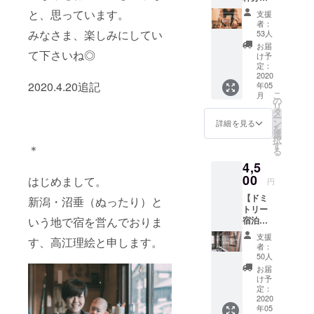
のアイ
併設の
グ限定
テムと
と、思っています。
支援
barにて
デザイ
してお
者：
ご利用
みなさま、楽しみにしてい
ン！な
53人
使い下
可能
り手ぬ
さい◎
お届
な、ド
て下さいね◎
ぐい」
け予
この事
リンク
定：
を今回
態が収
券にな
2020
のプロ
束した
2020.4.20追記
年05
りま
ジェク
暁に
こ
月
す。 こ
の
トの為
は、是
リ
ちらの
タ
に新た
非ゆっ
ー
barは宿
ン
に作り
詳細を見る
くりと
を
泊しな
選
ます！
新潟・
択
くても
す
以前の
沼垂に
＊
る
来て頂
手ぬぐ
遊びに
4,5
けます
いは、
いらし
ので、
00
沼垂の
はじめまして。
て頂き
円
ぜひ地
仲間で
たいと
【ドミ
元の皆
新潟・沼垂（ぬったり）と
ある
思いま
トリー
様にも
ISANA
す。 ス
宿泊券1
いう地で宿を営んでおりま
気軽に
さんに
タッフ
名様1
利用し
お願い
一同万
支援
す、高江理絵と申します。
泊】 男
て頂き
をして
者：
全の体
女混合
たいと
50人
デザイ
制で、
ドミト
思いま
ンを1か
お届
お迎え
リーに
す。ア
け予
ら作り
させて
てご宿
ルコー
定：
上げ染
頂きま
泊頂け
2020
ルはも
めて頂
す。
年05
ます。
ちろん
きまし