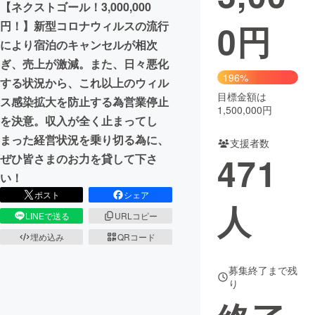
【ネクストゴール！3,000,000
0
円
円！】新型コロナウィルスの流行
まちづくり・地域活性化
により宿泊のキャンセルが相次
ぎ、売上が激減。また、日々悪化
CAMPFIRE for Social Good
CAMPFIRE Creation
196%
する状況から、これ以上のウィル
CAMPFIREふるさと納税
machi-ya
コミュニティ
目標金額は
ス感染拡大を防止する為営業停止
1,500,000円
を決意。収入が全く止まってし
まった経営状況を乗り切る為に、
支援者数
471
ぜひ皆さまのお力を貸して下さ
い！
ポスト
シェア
人
LINEで送る
URLコピー
埋め込み
QRコード
募集終了まで残
り