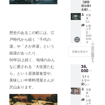
後〜
量限定
【個室
力的な
の他オ
いしい
伝え下
2025年
です。
宿泊券3
お店も
ススメ
です）
さい。
5月末ま
名様1
ご紹介
の酒三
〈内
※空室が
で
泊】 個
致しま
本もつ
容〉 ①
あれ
支援
室（和
すの
いてい
贅沢だ
者：
ば、女
室）に
で、町
ます。
5人
し
性専用
てご宿
歩きに
〈内
8g×10p
お届
ドミト
泊頂け
出かけ
容〉 ①
け予
②越後
リーも
ます。
歴史のあるこの町には、江
たり、
定：
純米酒
白味噌
選択可
宿泊に
2020
なりbar
天然水
300g ③
能で
戸時代から続く「千代の
年05
は、併
でゆっ
仕込み
復刻仕
す。 ※
こ
月
設のbar
くり過
の
720ml
込 越
使用期
湯」や「さか井湯」という
リ
にて使
ごしな
タ
②特別
後味噌
間：ク
ー
用可能
がら旅
ン
純米
詳細を見る
300g ③
銭湯があったり、
ラウド
を
な1ドリ
人さん
選
酒 越
おかず
ファン
択
ンク券
同士の
す
淡麗
50年以上続く、地域のみん
味噌
ディン
る
がつい
素敵な
720ml
（山
グ終了
36,
ていま
なに愛される「大佐渡たむ
出会い
（売店
椒、七
後〜
す。沼
000
をお楽
販売し
味唐辛
円
2025年
ら」という居酒屋食堂や、
垂の魅
しみ下
かして
子どち
5月末ま
【ドミ
力的な
さい。
いない
らかお
で
美味しい中華料理屋さんが
トリー
お店も
〈宿泊
酒で
好きな
貸し切
ご紹介
券のご
す。越
方を一
沢山あります。
り8名様
致しま
利用方
淡麗…
つ） ④
支援
まで1
すの
法〉 リ
新潟の
者：
きざみ
泊】 男
で、町
ターン
0人
米）
だし味
女混合
歩きに
確定
③IMA
お届
噌漬3つ
ドミト
出かけ
後、受
け予
牡蠣の
パック