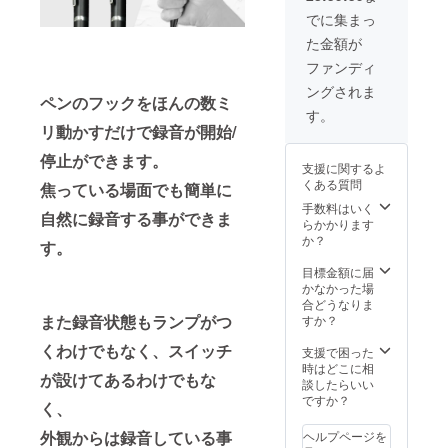
でに集まっ
た金額が
ファンディ
ングされま
ペンのフックをほんの数ミ
す。
リ動かすだけで録音が開始/
停止ができます。
支援に関するよ
くある質問
焦っている場面でも簡単に
手数料はいく
自然に録音する事ができま
らかかります
か？
す。
目標金額に届
かなかった場
合どうなりま
また録音状態もランプがつ
すか？
くわけでもなく、スイッチ
支援で困った
時はどこに相
が設けてあるわけでもな
談したらいい
ですか？
く、
外観からは録音している事
ヘルプページを