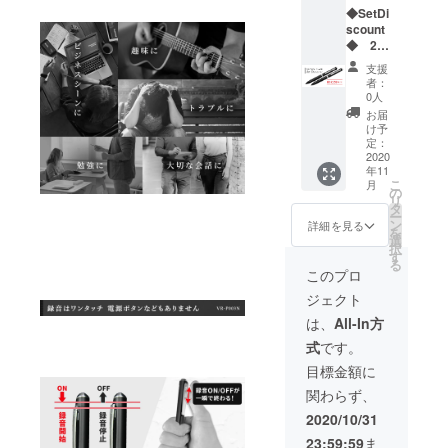
◆SetDi
円で販
scount
売。 限
◆ 20
定100個
セット
のディ
支援
限定 ペ
スカウ
者：
ン型ボ
ントで
0人
イスレ
す。
お届
コー
け予
ダーVR-
定：
P003N
2020
年11
ブ
こ
月
ラック
の
リ
を2本通
タ
ー
常販売
ン
詳細を見る
を
価格
選
択
23600
す
る
円のと
このプロ
ころ
ジェクト
14868
円で販
は、
All-In方
売。 限
式
です。
定20
セット
目標金額に
のセッ
関わらず、
トディ
スカウ
2020/10/31
ントで
23:59:59
ま
す。