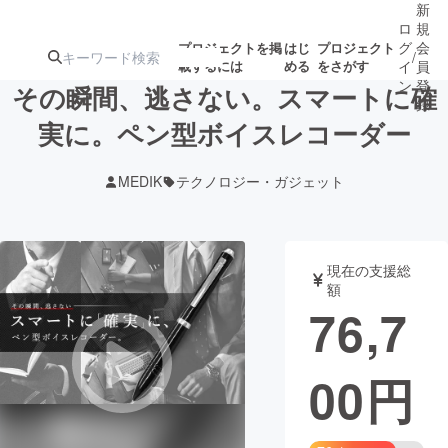
新
ロ
規
グ
会
プロジェクトを掲
はじ
プロジェクト
/
載するには
める
をさがす
イ
員
ン
登
その瞬間、逃さない。スマートに確
録
実に。ペン型ボイスレコーダー
人気のプロ
注目のリ
注目の新着プロ
募集終了が近いプ
もうすぐ公開
MEDIK
テクノロジー・ガジェット
ジェクト
ターン
ジェクト
ロジェクト
されます
アート・写真
音楽
現在の支援総
額
76,7
テクノロジー・ガジェット
ゲーム・サ
00
円
映像・映画
書籍・雑誌
ビジネス・起業
チャレンジ