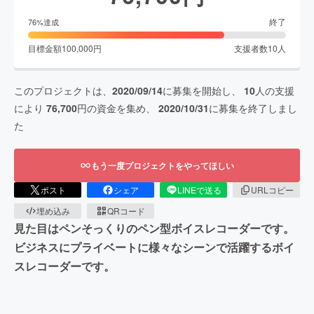
終了
76
%達成
目標金額
100,000
円
支援者数
10
人
このプロジェクトは、
2020/09/14
に募集を開始し、
10
人の支援
により
76,700
円の資金を集め、
2020/10/31
に募集を終了しまし
た
もう一度プロジェクトをやってほしい
ポスト
シェア
LINEで送る
URLコピー
埋め込み
QRコード
見た目はペンそっくりのペン型ボイスレコーダーです。
ビジネスにプライベートに様々なシーンで活躍するボイ
スレコーダーです。