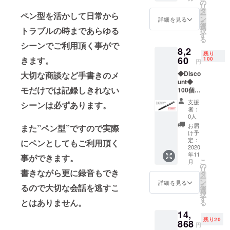
ブ
の
リ
これからも
ラック
タ
ペン型を活かして日常から
ー
を1本通
ン
詳細を見る
今までにな
を
常販売
選
トラブルの時まであらゆる
い製品を安
択
価格
す
る
11800
心安全に販
シーンでご利用頂く事がで
8,2
円のと
売してまい
残り
ころ
60
きます。
100
円
ります。
35％off
◆Disco
大切な商談など手書きのメ
の7670
unt◆
円で販
モだけでは記録しきれない
100個限
売。 限
定
定50個
支援
シーンは必ずあります。
30％off
のアー
者：
ペン型
リー
0人
ボイス
ディス
お届
また”ペン型”ですので実際
レコー
カウン
け予
ダーVR-
トで
定：
にペンとしてもご利用頂く
P003N
2020
す。
年11
ブ
事ができます。
こ
月
ラック
の
リ
書きながら更に録音もでき
を1本通
タ
ー
常販売
ン
詳細を見る
を
るので大切な会話を逃すこ
価格
選
択
11800
す
とはありません。
る
円のと
14,
ころ
残り20
30％off
868
円
の8260