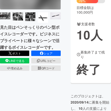
76%
目標金額は
まちづくり・地域活性化
100,000円
支援者数
CAMPFIRE for Social Good
CAMPFIRE Creation
見た目はペンそっくりのペン型ボ
10
人
CAMPFIREふるさと納税
machi-ya
コミュニティ
イスレコーダーです。ビジネスに
プライベートに様々なシーンで活
躍するボイスレコーダーです。
募集終了まで残
ポスト
シェア
り
LINEで送る
URLコピー
終了
埋め込み
QRコード
このプロジェクトは、
2020/09/14
に募集を開始
し、
10
人の支援により