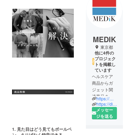
MEDIK
東京都
他に4件の
プロジェク
トを掲載し
ています
ヘルスケア
商品からガ
ジェット関
連商品まで
https://medik.co.jp/
幅広く販売
https://direct.medik.co.jp/
している
メッセー
メーカーで
ジを送る
す。
1. 見た目はどう見てもボールペ
ン、さりげなく録音できる。