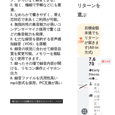
海外とのパ
2. 短く、極細で手帳などにも最
リターンを
イプが強
適。
く、日本国
選ぶ
3. なめらかで書きやすく、替え
内で販売さ
芯対応で末永くご利用が可能。
れていない
4. 無指向性の集音能力が高いコ
目標金額
珍しい商品
ンデンサーマイク採用で驚くほ
未達でも
どの集音能力を発揮。
の紹介が多
リターン
5. むだな録音を節約する音声感
くその分野
が届きま
知録音（VOS）を搭載
は多岐にわ
す
(All-in
6. 録音の状況に合わせて録音品
たります。
方式)
質を変更可能。メモリーを無駄
なく使用できます。
7,6
残り40
また元々は
70
7. 録ったその場で録音内容が聞
円
ける、リモコン操作とイヤホン
医療機器販
◆Early
出力
売も行って
Discou
8. 録音ファイルを汎用性高い
nt◆
いるのでそ
mp3形式を採用。PC互換が高い
50個
支援
の観点と広
限定
者：
35％off
い商品知識
10人
ペン型
お届
が当社の売
ボイス
け予
りになって
レコー
定：
ダーVR-
2020
います。
年11
P003N
こ
月