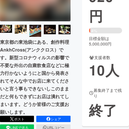
円
まちづくり・地域活性化
CAMPFIRE for Social Good
CAMPFIRE Creation
4%
CAMPFIREふるさと納税
machi-ya
コミュニティ
目標金額は
東京都の東池袋にある、創作料理
5,000,000円
AnkhCross(アンククロス）で
す。新型コロナウィルスの影響で
支援者数
10
人
不要な外出の自粛飲食店などに極
力行かないようにと国から発表さ
れてそんな中でお店に来てくださ
いと言う事もできないしこのまま
募集終了まで残
り
だと何もできずにお店は潰れてし
終了
まいます。どうか皆様のご支援お
願いします。
ポスト
シェア
LINEで送る
URLコピー