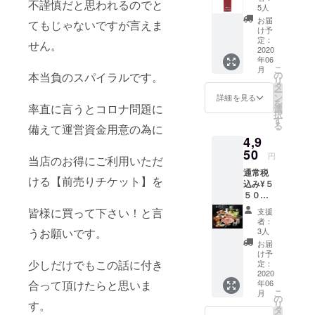
不謹慎だと思われるのでと
プー＆
5人
トリー
お届
てもじゃないですが言えま
トメン
け予
トで
定：
せん。
す。 ハ
2020
年06
ワイと
こ
月
いえ
の
本当負のスパイラルです。
リ
ば、ハ
タ
ー
イビス
ン
詳細を見る
を
カスと
率直に言うとコロナ問題に
選
択
ならん
す
る
備えて運営資金用意の為に
で思い
4,9
浮かべ
る プル
50
円
当店のお得にご利用いただ
メリア
通常税
のお花
ける【前売りチケット】を
込み¥５
は、甘
５００
くてや
のコー
さしい
皆様に買って下さい！と言
支援
スが
香り。
者：
¥４９５
さらに
うお願いです。
3人
０でご
バニラ
お届
利用い
のブレ
け予
ただけ
少しだけでもこの話に付き
ンド
定：
る お得
2020
で、し
合って頂けたらと思いま
年06
なクー
あわせ
こ
月
ポンチ
なバス
の
す。
リ
ケット
タイム
タ