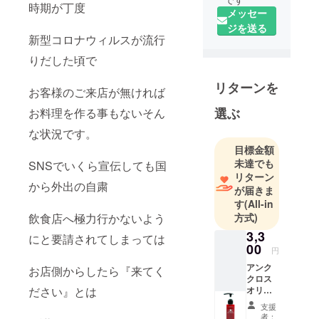
時期が丁度
メッセー
ジを送る
新型コロナウィルスが流行
りだした頃で
リターンを
お客様のご来店が無ければ
選ぶ
お料理を作る事もないそん
な状況です。
目標金額
未達でも
SNSでいくら宣伝しても国
リターン
から外出の自粛
が届きま
す
(All-in
飲食店へ極力行かないよう
方式)
3,3
にと要請されてしまっては
00
円
アンク
お店側からしたら『来てく
クロス
ださい』とは
オリジ
ナルの
支援
シャン
者：