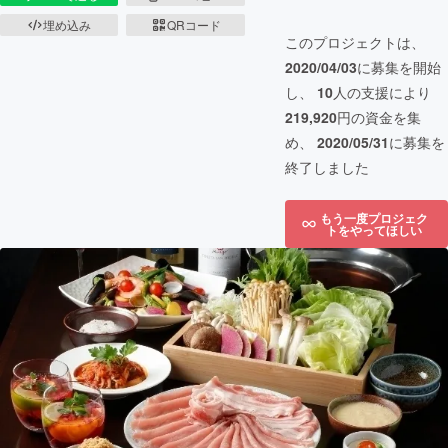
埋め込み
QRコード
このプロジェクトは、
2020/04/03
に募集を開始
し、
10
人の支援により
219,920
円の資金を集
め、
2020/05/31
に募集を
終了しました
もう一度プロジェク
トをやってほしい