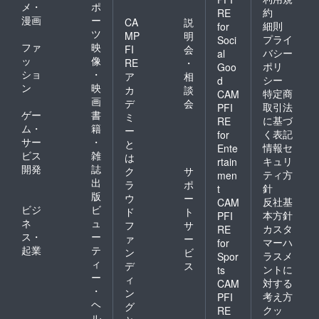
メ・
ポ
約
RE
漫画
ー
CA
説
細則
for
ツ
MP
明
プライ
Soci
ファ
映
FI
会
バシー
al
ッ
像
RE
・
ポリ
Goo
ショ
・
ア
相
シー
d
ン
映
カ
談
特定商
CAM
画
デ
会
取引法
PFI
ゲー
書
ミ
に基づ
RE
ム・
籍
ー
く表記
for
サー
・
と
情報セ
Ente
ビス
雑
は
キュリ
rtain
開発
誌
ク
サ
ティ方
men
出
ラ
ポ
針
t
版
ウ
ー
反社基
CAM
ビジ
ビ
ド
ト
本方針
PFI
ネ
ュ
フ
サ
カスタ
RE
ス・
ー
ァ
ー
マーハ
for
起業
テ
ン
ビ
ラスメ
Spor
ィ
デ
ス
ントに
ts
ー
ィ
対する
CAM
・
ン
考え方
PFI
ヘ
グ
クッ
RE
ル