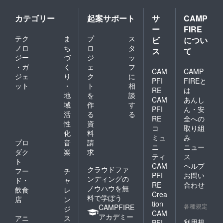
カテゴリー
起案サポート
サ
CAMP
ー
FIRE
テク
ま
プ
ス
ビ
につい
ノロ
ち
ロ
タ
ス
て
ジー
づ
ジ
ッ
・ガ
く
ェ
フ
CAM
CAMP
ジェ
り
ク
に
PFI
FIREと
ット
・
ト
相
RE
は
地
を
談
CAM
あんし
域
作
す
PFI
ん・安
活
る
る
RE
全への
性
資
コ
取り組
化
料
ミュ
み
プロ
音
請
ニ
ニュー
ダク
楽
求
ティ
ス
ト
CAM
ヘルプ
クラウドファ
フー
チ
PFI
お問い
ンディングの
ド・
ャ
RE
合わせ
ノウハウを無
飲食
レ
Crea
料で学ぼう
店
ン
tion
各種規定
CAMPFIRE
ジ
CAM
アカデミー
アニ
ス
利用規
PFI