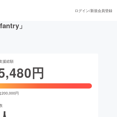
ログイン
/
新規会員登録
ntry」
うすぐ公開されます
支援総額
プロダクト
5,480
円
ファッション
スポーツ
00,000円
数
ア
ソーシャルグッド
人