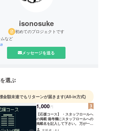
isonosuke
初めてのプロジェクトです
ームなど
ke
メッセージを送る
を選ぶ
標金額未達でもリターンが届きます
(All-in方式)
1,000
円
【応援コース】 ・スタッフロールへ
の掲載 備考欄にスタッフロールへの
掲載名を記入して下さい。 万が一、
掲載名の重複があった場合や問題が
支援者：6人