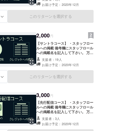
ある場合はご確認の連絡をいたしま
お届け予定：2020年12月
す。
このリターンを選択する
る
2,000
円
【サントラコース】 ・スタッフロー
ルへの掲載 備考欄にスタッフロール
への掲載名を記入して下さい。 万が
一、掲載名の重複があった場合や問
支援者：19人
題がある場合はご確認の連絡をいた
お届け予定：2020年12月
します。 ・オリジナルサウンドト
ラック ゲーム内BGMのサントラを
配信します。 デジタル形式での配布
このリターンを選択する
る
となります。
3,000
円
【先行配信コース】 ・スタッフロー
ルへの掲載 備考欄にスタッフロール
への掲載名を記入して下さい。 万が
一、掲載名の重複があった場合や問
支援者：3人
題がある場合はご確認の連絡をいた
お届け予定：2020年12月
します。 ・ゲーム本編の先行配信
ゲーム本編を先行配信いたします。