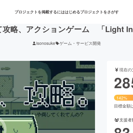
プロジェクトを掲載するには
はじめる
プロジェクトをさがす
攻略、アクションゲーム 「Light Infa
isonosuke
ゲーム・サービス開発
注目のリターン
注目の新着プロジェクト
募集終了が近いプロジェクト
も
現在の
音楽
舞台・パフォーマンス
28
ゲーム・サービス開発
フード・飲食店
142%
書籍・雑誌出版
アニメ・漫画
目標金額は2
支援者
チャレンジ
ビューティー・ヘルスケ
83