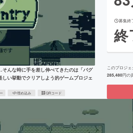
募集終
CAMPFIRE for Social Good
CAMPFIRE Creation
終
CAMPFIREふるさと納税
machi-ya
コミュニティ
このプロジェ
…そんな時に手を差し伸べてきたのは「バグ
285,480
円の
怪しい挙動でクリアしよう的ゲームプロジェ
ピー
埋め込み
QRコード