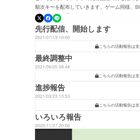
順次キーを配布していきます。ゲーム同様、St
ゲームキーの配布については全て終わったので
方は登録時の名前とメールアドレスを記述して
先行配信、開始します
2021/07/13 10:00
こちらの活動報告は支
最終調整中
2021/06/20 08:48
こちらの活動報告は支
進捗報告
2021/03/23 13:53
こちらの活動報告は支
いろいろ報告
2020/11/27 20:00