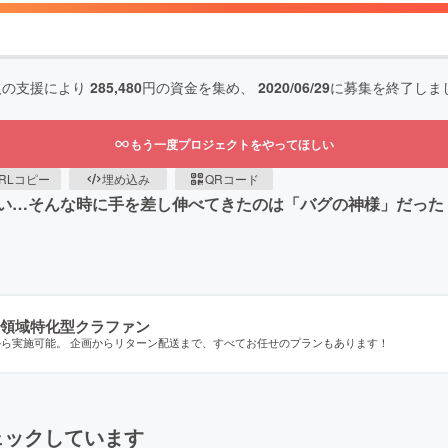
人の支援により
285,480
円の資金を集め、
2020/06/29
に募集を終了しま
もう一度プロジェクトをやってほしい
RLコピー
埋め込み
QRコード
い…そんな時に手を差し伸べてきたのは「バグの神様」だった
領域特化型クラファン
から実施可能。 企画からリターン配送まで、すべてお任せのプランもあります！
ェックしています