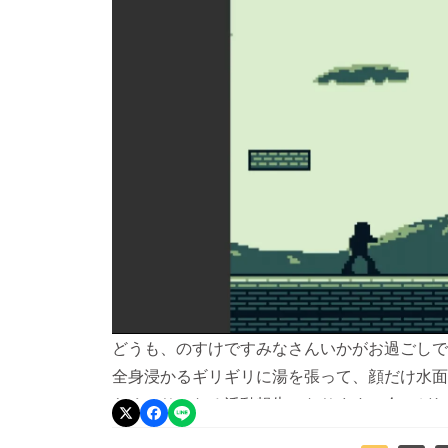
どうも、のすけですみなさんいかがお過ごしで
全身浸かるギリギリに湯を張って、顔だけ水面
らくぶりになる活動報告になります。今、どれ
時と同じくらいですえっ？ってなるでしょう。