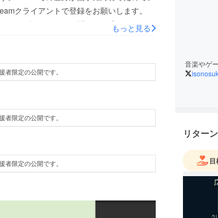
eamクライアントで登録をお願いします。
、もしゲームのキーが送られて来ないという
もっと見る
連絡をお願いします。
音楽やゲ
援者限定の公開です。
isonosu
援者限定の公開です。
リターン
目
援者限定の公開です。