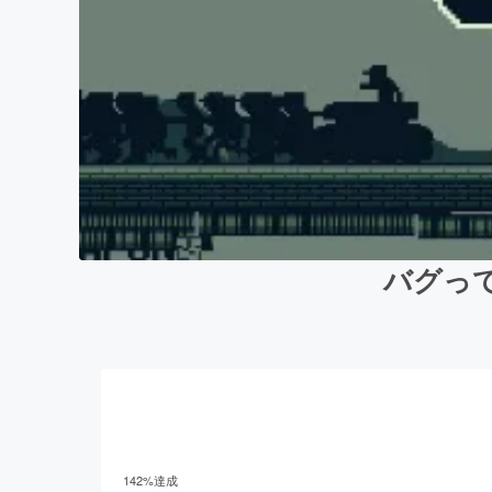
バグって
142
%達成