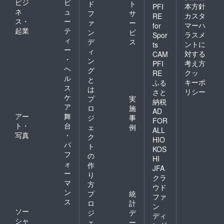
ビジ
ビ
ド
ト
本方針
PFI
ネ
ュ
フ
サ
カスタ
RE
ス・
ー
ァ
ー
マーハ
for
起業
テ
ン
ビ
ラスメ
Spor
ィ
デ
ス
ントに
ts
ー
ィ
対する
CAM
・
ン
考え方
PFI
ヘ
グ
クッ
RE
ル
と
キーポ
ふる
ス
は
リシー
さと
ケ
プ
実
納税
ア
ロ
施
AD
アー
舞
ジ
事
FOR
ト・
台
ェ
例
ALL
写真
・
ク
HIO
パ
ト
KOS
フ
の
HI
ォ
作
JFA
ー
り
クラ
マ
方
ウド
ン
プ
統
ファ
ス
ロ
計
ン
ソー
ジ
デ
ディ
シャ
ェ
ー