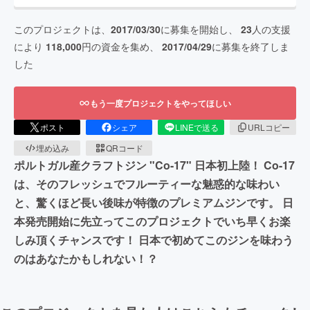
このプロジェクトは、
2017/03/30
に募集を開始し、
23
人の支援
により
118,000
円の資金を集め、
2017/04/29
に募集を終了しま
した
もう一度プロジェクトをやってほしい
ポスト
シェア
LINEで送る
URLコピー
埋め込み
QRコード
ポルトガル産クラフトジン "Co-17" 日本初上陸！ Co-17
は、そのフレッシュでフルーティーな魅惑的な味わい
と、驚くほど長い後味が特徴のプレミアムジンです。 日
本発売開始に先立ってこのプロジェクトでいち早くお楽
しみ頂くチャンスです！ 日本で初めてこのジンを味わう
のはあなたかもしれない！？