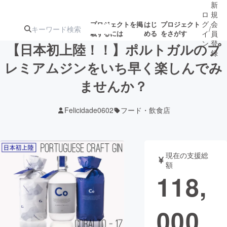
新
ロ
規
グ
会
プロジェクトを掲
はじ
プロジェクト
/
載するには
める
をさがす
イ
員
ン
登
【日本初上陸！！】ポルトガルのプ
録
レミアムジンをいち早く楽しんでみ
ませんか？
人気のプロ
注目のリ
注目の新着プロ
募集終了が近いプ
もうすぐ公開
ジェクト
ターン
ジェクト
ロジェクト
されます
Felicidade0602
フード・飲食店
アート・写真
音楽
現在の支援総
テクノロジー・ガジェット
ゲーム・サ
額
118,
映像・映画
書籍・雑誌
000
ビジネス・起業
チャレンジ