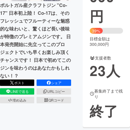
ポルトガル産クラフトジン "Co-
円
まちづくり・地域活性化
17" 日本初上陸！ Co-17は、その
フレッシュでフルーティーな魅惑
的な味わいと、驚くほど長い後味
CAMPFIRE for Social Good
CAMPFIRE Creation
39%
が特徴のプレミアムジンです。 日
CAMPFIREふるさと納税
machi-ya
コミュニティ
目標金額は
本発売開始に先立ってこのプロ
300,000円
ジェクトでいち早くお楽しみ頂く
支援者数
チャンスです！ 日本で初めてこの
23
人
ジンを味わうのはあなたかもしれ
ない！？
ポスト
シェア
募集終了まで残
LINEで送る
URLコピー
り
埋め込み
QRコード
終了