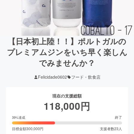
【日本初上陸！！】ポルトガルの
プレミアムジンをいち早く楽しん
でみませんか？
Felicidade0602
フード・飲食店
現在の支援総額
118,000
円
終了
39
%達成
目標金額
300,000
円
支援者数
23
人