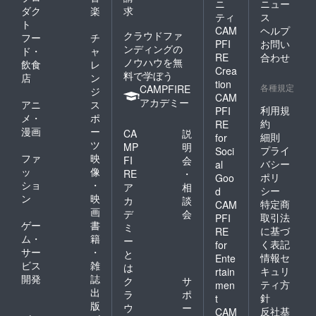
ニ
ニュー
ダク
楽
求
ティ
ス
ト
CAM
ヘルプ
クラウドファ
フー
チ
PFI
お問い
ンディングの
ド・
ャ
RE
合わせ
ノウハウを無
飲食
レ
Crea
料で学ぼう
店
ン
tion
各種規定
CAMPFIRE
ジ
CAM
アカデミー
アニ
ス
利用規
PFI
メ・
ポ
約
RE
漫画
ー
CA
説
細則
for
ツ
MP
明
プライ
Soci
ファ
映
FI
会
バシー
al
ッ
像
RE
・
ポリ
Goo
ショ
・
ア
相
シー
d
ン
映
カ
談
特定商
CAM
画
デ
会
取引法
PFI
ゲー
書
ミ
に基づ
RE
ム・
籍
ー
く表記
for
サー
・
と
情報セ
Ente
ビス
雑
は
キュリ
rtain
開発
誌
ク
サ
ティ方
men
出
ラ
ポ
針
t
版
ウ
ー
反社基
CAM