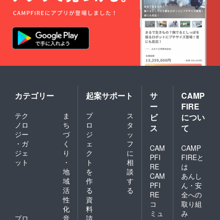
カテゴリー
起案サポート
サ
CAMP
ー
FIRE
テク
ま
プ
ス
ビ
につい
ノロ
ち
ロ
タ
ス
て
ジー
づ
ジ
ッ
・ガ
く
ェ
フ
CAM
CAMP
ジェ
り
ク
に
PFI
FIREと
ット
・
ト
相
RE
は
地
を
談
CAM
あんし
域
作
す
PFI
ん・安
活
る
る
RE
全への
性
資
コ
取り組
化
料
ミュ
み
プロ
音
請