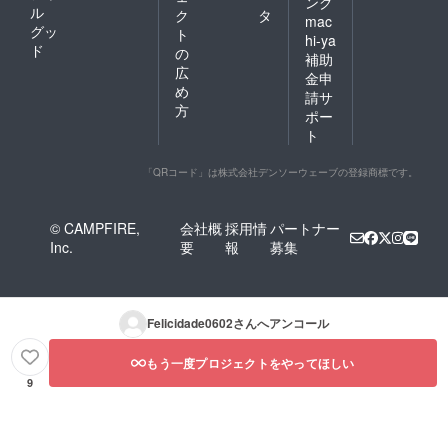
ング
ル
ク
タ
mac
グッ
ト
hi-ya
ド
の
補助
広
金申
め
請サ
方
ポー
ト
「QRコード」は株式会社デンソーウェーブの登録商標です。
© CAMPFIRE,
会社概
採用情
パートナー
Inc.
要
報
募集
Felicidade0602
さんへアンコール
もう一度プロジェクトをやってほしい
9