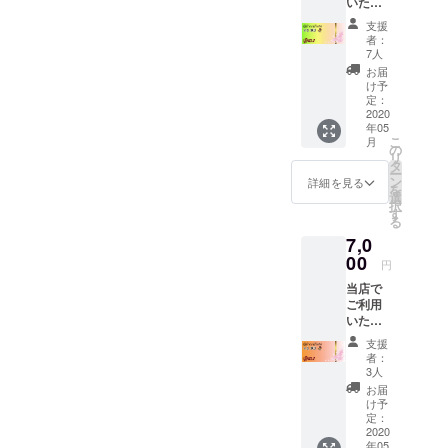
いただ
は有り
けます
ませ
支援
お食事
ん。
者：
券＋お
7人
礼の
お届
メール
け予
コロナ
定：
が収ま
2020
年05
りまし
こ
月
たら是
の
リ
非ご利
タ
ー
用くだ
ン
詳細を見る
を
さい！
選
択
カクテ
す
る
ル2杯分
7,0
お得な
お食事
00
円
券で
当店で
す。 有
ご利用
効期間
いただ
は有り
けます
ませ
支援
お食事
ん。
者：
券＋お
3人
礼の
お届
メール
け予
コロナ
定：
が収ま
2020
年05