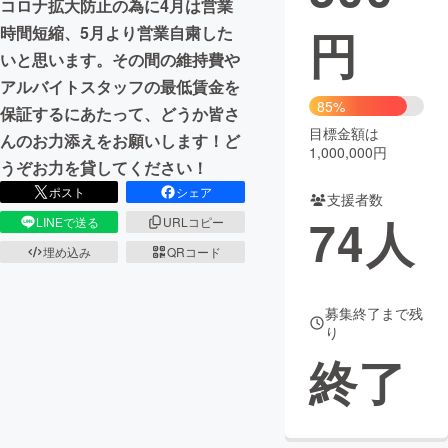
コロナ拡大防止の為に4月は営業
円
時間短縮、5月より営業自粛した
まちづくり・地域活性化
いと思います。その間の維持費や
アルバイトスタッフの最低賃金を
CAMPFIRE for Social Good
CAMPFIRE Creation
85%
保証するにあたって、どうか皆さ
CAMPFIREふるさと納税
machi-ya
コミュニティ
目標金額は
んのお力添えをお願いします！ど
1,000,000円
うぞお力を貸してください！
ポスト
シェア
支援者数
74
人
LINEで送る
URLコピー
埋め込み
QRコード
募集終了まで残
り
終了