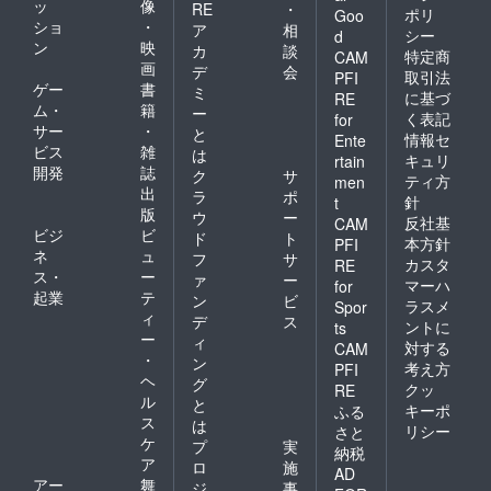
ッ
像
RE
・
ポリ
Goo
ショ
・
ア
相
シー
d
ン
映
カ
談
特定商
CAM
画
デ
会
取引法
PFI
ゲー
書
ミ
に基づ
RE
ム・
籍
ー
く表記
for
サー
・
と
情報セ
Ente
ビス
雑
は
キュリ
rtain
開発
誌
ク
サ
ティ方
men
出
ラ
ポ
針
t
版
ウ
ー
反社基
CAM
ビジ
ビ
ド
ト
本方針
PFI
ネ
ュ
フ
サ
カスタ
RE
ス・
ー
ァ
ー
マーハ
for
起業
テ
ン
ビ
ラスメ
Spor
ィ
デ
ス
ントに
ts
ー
ィ
対する
CAM
・
ン
考え方
PFI
ヘ
グ
クッ
RE
ル
と
キーポ
ふる
ス
は
リシー
さと
ケ
プ
実
納税
ア
ロ
施
AD
アー
舞
ジ
事