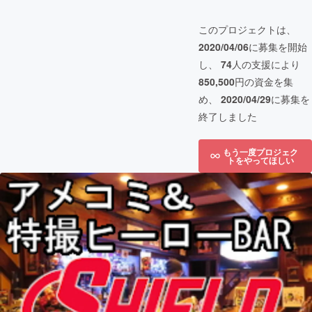
このプロジェクトは、
2020/04/06
に募集を開始
し、
74
人の支援により
850,500
円の資金を集
め、
2020/04/29
に募集を
終了しました
もう一度プロジェク
トをやってほしい