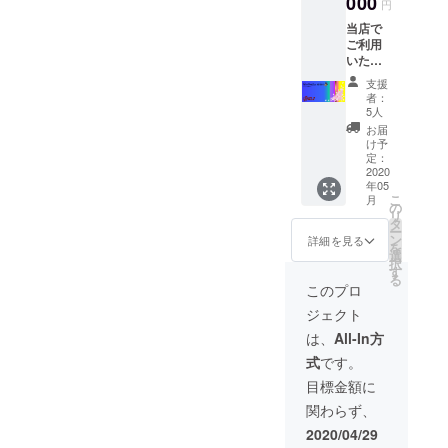
000
円
有効期
当店で
間は有
ご利用
りませ
いただ
ん。
けます
支援
お食事
者：
券＋お
5人
礼の
お届
メール
け予
コロナ
定：
が収ま
2020
年05
りまし
こ
月
たら是
の
リ
非ご利
タ
ー
用くだ
ン
詳細を見る
を
さい！
選
択
ご招待
す
る
券で
このプロ
す。そ
ジェクト
の日一
回分の
は、
All-In方
ご飲食
式
です。
にお使
いいた
目標金額に
だけま
関わらず、
す。 有
効期間
2020/04/29
は有り