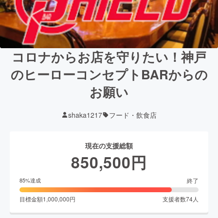
コロナからお店を守りたい！神戸
のヒーローコンセプトBARからの
お願い
shaka1217
フード・飲食店
現在の支援総額
850,500
円
終了
85
%達成
目標金額
1,000,000
円
支援者数
74
人