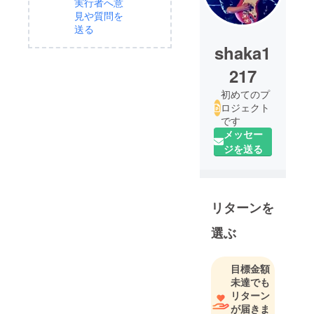
実行者へ意
見や質問を
送る
shaka1
217
初めてのプ
ロジェクト
です
メッセー
ジを送る
リターンを
選ぶ
目標金額
未達でも
リターン
が届きま