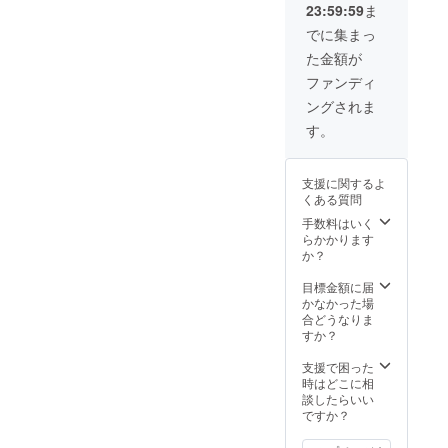
23:59:59
ま
ませ
ん。
でに集まっ
た金額が
ファンディ
ングされま
す。
支援に関するよ
くある質問
手数料はいく
らかかります
か？
目標金額に届
かなかった場
合どうなりま
すか？
支援で困った
時はどこに相
談したらいい
ですか？