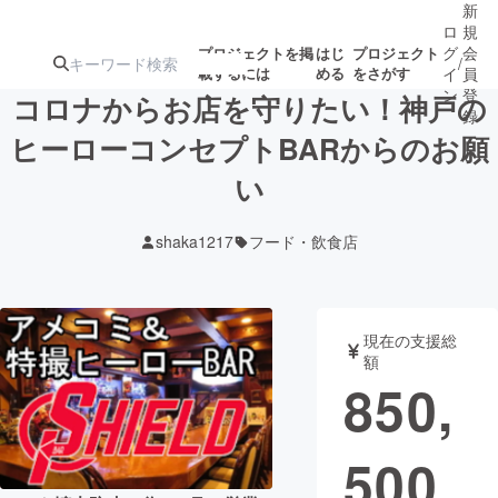
新
ロ
規
グ
会
プロジェクトを掲
はじ
プロジェクト
/
載するには
める
をさがす
イ
員
ン
登
コロナからお店を守りたい！神戸の
録
ヒーローコンセプトBARからのお願
い
人気のプロ
注目のリ
注目の新着プロ
募集終了が近いプ
もうすぐ公開
ジェクト
ターン
ジェクト
ロジェクト
されます
shaka1217
フード・飲食店
アート・写真
音楽
現在の支援総
テクノロジー・ガジェット
ゲーム・サ
額
850,
映像・映画
書籍・雑誌
500
ビジネス・起業
チャレンジ