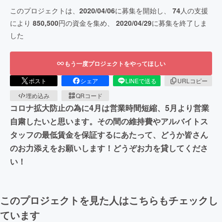
このプロジェクトは、
2020/04/06
に募集を開始し、
74
人の支援
により
850,500
円の資金を集め、
2020/04/29
に募集を終了しま
した
もう一度プロジェクトをやってほしい
ポスト
シェア
LINEで送る
URLコピー
埋め込み
QRコード
コロナ拡大防止の為に4月は営業時間短縮、5月より営業
自粛したいと思います。その間の維持費やアルバイトス
タッフの最低賃金を保証するにあたって、どうか皆さん
のお力添えをお願いします！どうぞお力を貸してくださ
い！
このプロジェクトを見た人はこちらもチェックし
ています