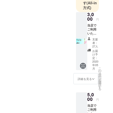
す
(All-in
方式)
3,0
00
円
当店で
ご利用
いただ
けます
支援
お食事
者：
券＋お
27人
礼の
お届
メール
け予
コロナ
定：
が収ま
2020
年05
りまし
こ
月
たら是
の
リ
非ご利
タ
ー
用くだ
ン
詳細を見る
を
さい！
選
択
カクテ
す
る
ル2杯分
5,0
お得な
お食事
00
円
券で
当店で
す。 有
ご利用
効期間