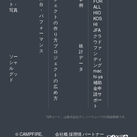
FOR
ト・
台
ェ
例
ALL
写真
・
ク
HIO
パ
ト
KOS
フ
の
HI
ォ
作
JFA
ー
り
クラ
マ
方
ウド
ン
プ
統
ファ
ス
ロ
計
ン
ソー
ジ
デ
ディ
シャ
ェ
ー
ング
ル
ク
タ
mac
グッ
ト
hi-ya
ド
の
補助
広
金申
め
請サ
方
ポー
ト
「QRコード」は株式会社デンソーウェーブの登録商標です。
© CAMPFIRE,
会社概
採用情
パートナー