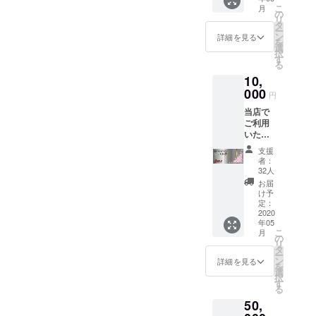
りまし
こ
月
たら是
の
リ
非ご利
タ
ー
用くだ
ン
詳細を見る
を
さい！
選
択
カクテ
す
る
ル2杯分
10,
お得な
お食事
000
円
券で
当店で
す。 有
ご利用
効期間
いただ
は有り
けます
ませ
支援
お食事
ん。
者：
券＋お
32人
礼の
お届
メール
け予
コロナ
定：
が収ま
2020
年05
りまし
こ
月
たら是
の
リ
非ご利
タ
ー
用くだ
ン
詳細を見る
を
さい！
選
択
更にお
す
る
得なお
50,
食事券
です。