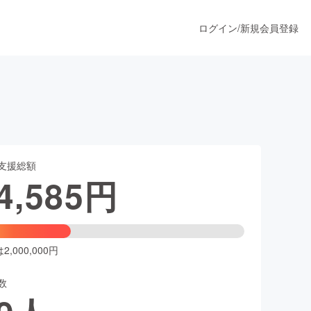
ログイン
/
新規会員登録
！
うすぐ公開されます
支援総額
プロダクト
4,585
円
ファッション
スポーツ
,000,000円
数
ア
ソーシャルグッド