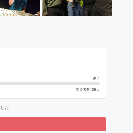
！
終了
支援者数
129
人
ました