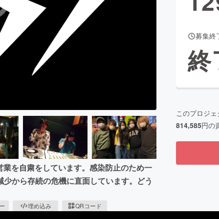
12
募集終
CAMPFIRE for Social Good
CAMPFIRE Creation
終
CAMPFIREふるさと納税
machi-ya
コミュニティ
このプロジェ
814,585
円の
部営業を自粛をしています。感染防止のため一
減少から存続の危機に直面しています。どう
ピー
埋め込み
QRコード