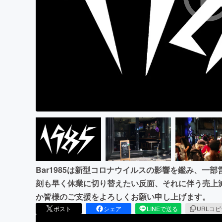
まちづくり・地域活性化
Bar1985は新型コロナウイルスの影響を鑑み、一
刻も早く休業に切り替えたい反面、それに伴う売上
か皆様のご支援をよろしくお願い申し上げます。
ポスト
シェア
LINEで送る
URLコ