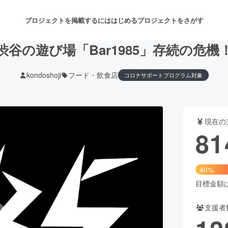
プロジェクトを掲載するには
はじめる
プロジェクトをさがす
渋谷の遊び場「Bar1985」存続の危機
kondoshoji
フード・飲食店
コロナサポートプログラム対象
注目のリターン
注目の新着プロジェクト
募集終了が近いプロジェクト
も
現在の
音楽
舞台・パフォーマンス
81
ゲーム・サービス開発
フード・飲食店
40%
書籍・雑誌出版
アニメ・漫画
目標金額は2
支援者
チャレンジ
ビューティー・ヘルスケ