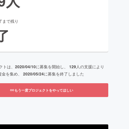
9
人
了まで残り
了
クトは、
2020/04/10
に募集を開始し、
129
人の支援により
資金を集め、
2020/05/24
に募集を終了しました
もう一度プロジェクトをやってほしい