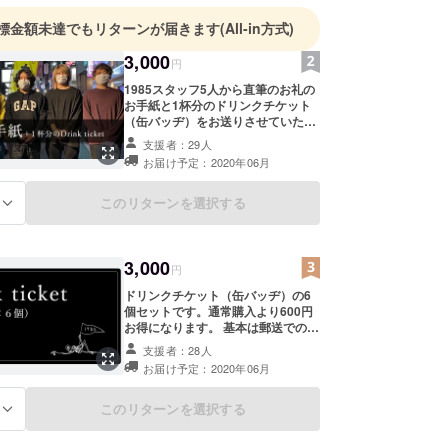
標金額未達でもリターンが届きます
(All-in方式)
3,000
円
1985スタッフ5人から直筆のお礼の
お手紙と1杯分のドリンクチケット
（缶バッヂ）をお送りさせていただ
きます。基本は郵送でのお送りとな
支援者：29人
りますが、店頭での引渡しをご希望
お届け予定：2020年06月
の方は備考欄に「店頭引渡し希望」
とご記入ください。 ※ドリンクバッ
ヂは1杯600円までのドリンクと交換
このリターンを選択する
る
できます ※缶バッヂタイプのドリン
クチケットは有効期限はありません
3,000
円
ドリンクチケット（缶バッヂ）の6
個セットです。通常購入より600円
お得になります。 基本は郵送でのお
送りとなりますが、店頭での引渡し
支援者：28人
をご希望の方は備考欄に「店頭引渡
お届け予定：2020年06月
し希望」とご記入ください。 ※ドリ
ンクバッヂは1杯600円までのドリン
クと交換できます ※缶バッヂタイプ
このリターンを選択する
る
のドリンクチケットは有効期限はあ
りません