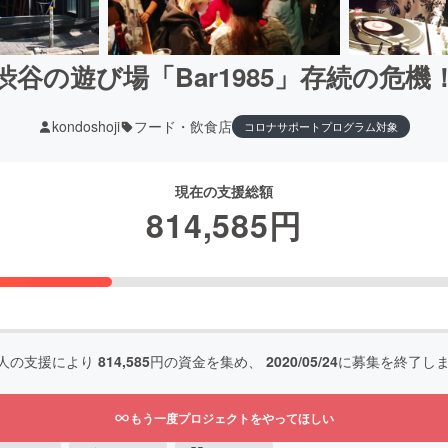
渋谷の遊び場「Bar1985」存続の危機
kondoshoji
フード・飲食店
コロナサポートプログラム対象
現在の支援総額
814,585
円
人の支援により
814,585
円の資金を集め、
2020/05/24
に募集を終了し
もう一度プロジェクトをやってほしい