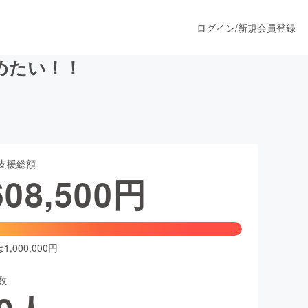
ログイン
/
新規会員登録
広めたい！！
うすぐ公開されます
支援総額
プロダクト
608,500
円
ファッション
スポーツ
,000,000円
数
ア
ソーシャルグッド