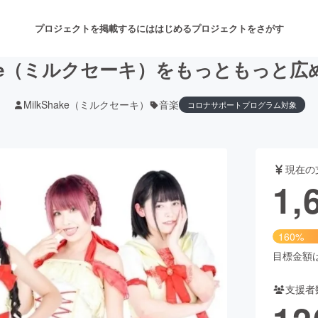
プロジェクトを掲載するには
はじめる
プロジェクトをさがす
hake（ミルクセーキ）をもっともっと
MilkShake（ミルクセーキ）
音楽
コロナサポートプログラム対象
注目のリターン
注目の新着プロジェクト
募集終了が近いプロジェクト
も
現在の
音楽
舞台・パフォーマンス
1,
ゲーム・サービス開発
フード・飲食店
160%
書籍・雑誌出版
アニメ・漫画
目標金額は1
支援者
チャレンジ
ビューティー・ヘルスケ