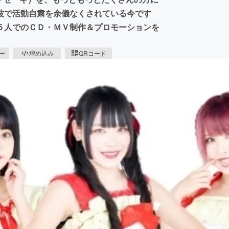
波で活動自粛を余儀なくされている今です
５人でのＣＤ・ＭＶ制作＆プロモーションを
ピー
埋め込み
QRコード