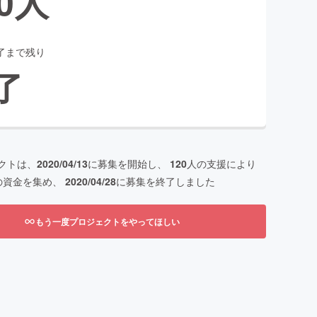
0
人
了まで残り
了
クトは、
2020/04/13
に募集を開始し、
120
人の支援により
の資金を集め、
2020/04/28
に募集を終了しました
もう一度プロジェクトをやってほしい