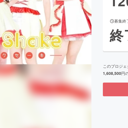
12
募集終
CAMPFIRE for Social Good
CAMPFIRE Creation
終
CAMPFIREふるさと納税
machi-ya
コミュニティ
このプロジェ
1,608,500
円