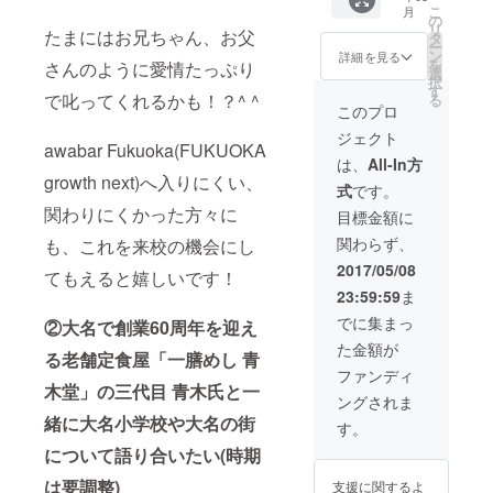
こ
月
用も
目無料
の
リ
たまにはお兄ちゃん、お父
OK！ ・
(2,000
タ
ー
awabar
杯分の
ン
詳細を見る
を
さんのように愛情たっぷり
fukuok
み) 1
選
択
a より
日5杯飲
す
で叱ってくれるかも！？^ ^
る
お礼の
んでも
このプロ
メール
17ヶ月
ジェクト
を送信
は飲み
awabar Fukuoka(FUKUOKA
・ネー
続けれ
は、
All-In方
ムボー
る！接
growth next)へ入りにくい、
式
です。
ドにお
待など
名前を
にご利
関わりにくかった方々に
目標金額に
記載 ・
用くだ
関わらず、
も、これを来校の機会にし
ステッ
さい。
カーを
→約
2017/05/08
てもえると嬉しいです！
貼る ＊
1,600,0
23:59:59
ま
券は来
00円分
店時お
相当が
でに集まっ
②大名で創業60周年を迎え
渡しと
無料！
た金額が
なりま
・
る老舗定食屋「一膳めし 青
す
awabar
ファンディ
fukuok
木堂」の三代目 青木氏と一
ングされま
a より
緒に大名小学校や大名の街
お礼の
す。
メール
について語り合いたい(時期
を送信
・ネー
は要調整)
支援に関するよ
ムボー