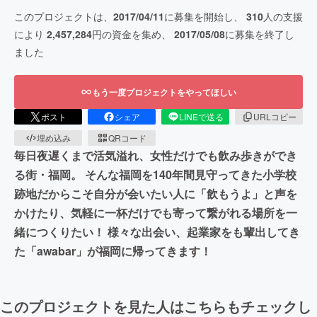
このプロジェクトは、
2017/04/11
に募集を開始し、
310
人の支援
により
2,457,284
円の資金を集め、
2017/05/08
に募集を終了し
ました
もう一度プロジェクトをやってほしい
ポスト
シェア
LINEで送る
URLコピー
埋め込み
QRコード
毎日夜遅くまで活気溢れ、女性だけでも飲み歩きができ
る街・福岡。 そんな福岡を140年間見守ってきた小学校
跡地だからこそ自分が会いたい人に「飲もうよ」と声を
かけたり、気軽に一杯だけでも寄って繋がれる場所を一
緒につくりたい！ 様々な出会い、起業家をも輩出してき
た「awabar」が福岡に帰ってきます！
このプロジェクトを見た人はこちらもチェックし