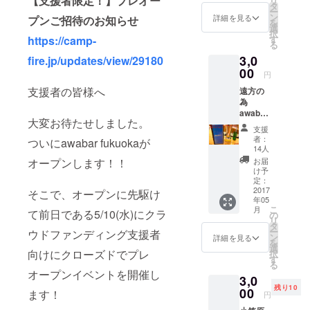
【支援者限定！】プレオー
リ
分) →
タ
ー
約9,600
ン
詳細を見る
プンご招待のお知らせ
を
円分相
選
択
当が無
https://camp-
す
る
料！ ・
3,0
fire.jp/updates/view/29180
awabar
00
fukuok
円
a より
支援者の皆様へ
遠方の
お礼の
為
メール
awabar
を送信
大変お待たせしました。
Fukuok
・ネー
支援
aには行
ムボー
者：
ついにawabar fukuokaが
けない
ドにお
14人
けどお
名前を
オープンします！！
お届
気持ち
記載 ・
け予
だけで
定：
ステッ
もオー
2017
そこで、オープンに先駆け
カーを
年05
ナー支
貼る ＊
こ
月
て前日である5/10(水)にクラ
援 ・
の
回数券
リ
awabar
タ
は来店
ー
ウドファンディング支援者
fukuok
ン
時お渡
詳細を見る
を
a より
選
しとな
向けにクローズドでプレ
択
お礼の
す
ります
る
メール
オープンイベントを開催し
3,0
を送信
残り10
・ネー
00
ます！
円
ムボー