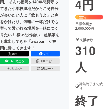
4
円
岡。 そんな福岡を140年間見守っ
てきた小学校跡地だからこそ自分
まちづくり・地域活性化
が会いたい人に「飲もうよ」と声
122%
をかけたり、気軽に一杯だけでも
目標金額は
CAMPFIRE for Social Good
CAMPFIRE Creation
寄って繋がれる場所を一緒につく
2,000,000円
CAMPFIREふるさと納税
machi-ya
コミュニティ
りたい！ 様々な出会い、起業家を
支援者数
も輩出してきた「awabar」が福
310
岡に帰ってきます！
ポスト
シェア
人
LINEで送る
URLコピー
埋め込み
QRコード
募集終了まで残
り
終了