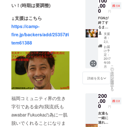
100
・ネー
を送信
い！(時期は要調整)
,00
ムボー
残り8
・ネー
ドにお
0
円
ムボー
名前を
↓支援はこちら
ドにお
FGNが
記載 ・
名前を
終了す
ステッ
https://camp-
記載 ・
るまで
カーを
ステッ
飲みに
貼る ＊
fire.jp/backers/add/25357#i
支援
カーを
行く
券は来
者：
貼る ＊
ぞ！
店時お
2人
tem61388
券は来
オー
渡しと
お届
店時お
ナー ・
なりま
け予
渡しと
FGNが
す
定：
なりま
終了す
2017
年05
す
るまで1
こ
月
杯目無
の
リ
料券
タ
ー
(2018年
ン
詳細を見る
を
9月まで
選
択
の約
す
る
17ヶ月
200
間) →
福岡コミュニティ界の生き
約
,00
残り2
326,400
0
字引である金内(我流)氏も
円
円分相
当が無
友達も
awabar Fukuokaの為に一肌
料！ ・
一緒に
脱いでくれることになりま
awabar
連れて
fukuok
FGNが