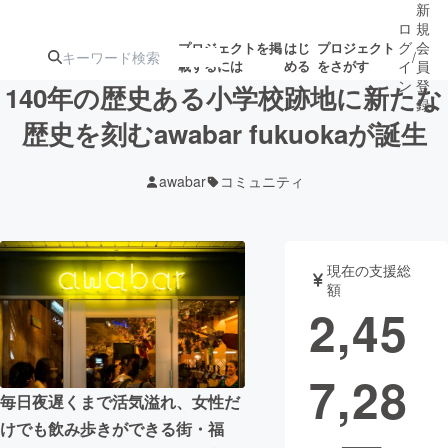
新
ロ
規
グ
会
プロジェクトを掲
はじ
プロジェクト
/
載するには
める
をさがす
イ
員
ン
登
140年の歴史ある小学校跡地に新たな
録
歴史を刻むawabar fukuokaが誕生
人気のプロ
注目のリ
注目の新着プロ
募集終了が近いプ
もうすぐ公開
awabar
コミュニティ
ジェクト
ターン
ジェクト
ロジェクト
されます
アート・写真
音楽
現在の支援総
額
2,45
テクノロジー・ガジェット
ゲーム・サ
7,28
映像・映画
書籍・雑誌
毎日夜遅くまで活気溢れ、女性だ
けでも飲み歩きができる街・福
ビジネス・起業
チャレンジ