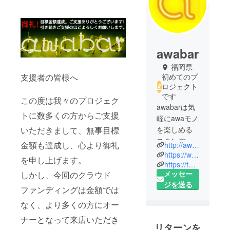
awabar
福岡県
初めてのプ
支援者の皆様へ
ロジェクト
です
この度は我々のプロジェク
awabarは気
トに数多くの方からご支援
軽にawaモノ
を楽しめる
いただきまして、無事目標
スタンディ
金額も達成し、心より御礼
http://awabar.jp/
ングバーで
https://www.facebook.com/awabarfukuoka/
を申し上げます。
す。みんな
https://twitter.com/awa_bar
メッセー
しかし、今回のクラウド
でわいわい
ジを送る
飲みたいと
ファンディングは金額では
き、ひとり
なく、より多くの方にオー
でまったり
ナーとなって来店いただき
飲みたいと
リターンを