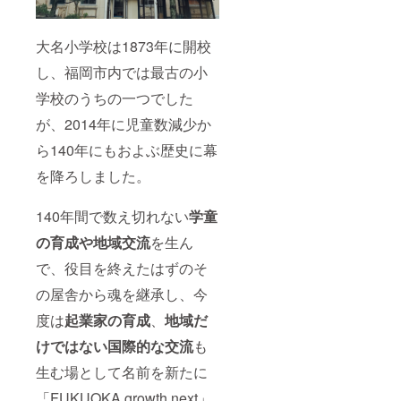
大名小学校は1873年に開校
し、福岡市内では最古の小
学校のうちの一つでした
が、2014年に児童数減少か
ら140年にもおよぶ歴史に幕
を降ろしました。
140年間で数え切れない
学童
の育成や地域交流
を生ん
で、役目を終えたはずのそ
の屋舎から魂を継承し、今
度は
起業家の育成
、
地域だ
けではない国際的な交流
も
生む場として名前を新たに
「FUKUOKA growth next」