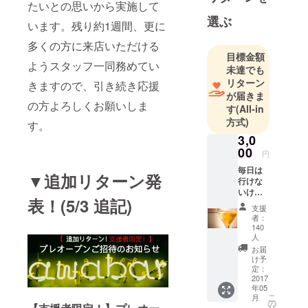
き、ふたり
たいとの思いから実施して
でしっぽり
選ぶ
います。残り約1週間、更に
飲みたいと
多くの方に来店いただける
き、いつで
目標金額
もHappyな空
ようスタッフ一同務めてい
未達でも
間があなた
リターン
きますので、引き続き応援
をお待ちし
が届きま
の方よろしくお願いしま
ています。
す
(All-in
方式)
す。
3,0
00
円
毎日は
▼追加リターン発
行けな
いけ
表！(5/3 追記)
ど、好
支援
きな時
者：
にフ
140
ラッと
人
寄りた
お届
いオー
け予
ナー ・
定：
2017
1杯目無
年05
料回数
こ
月
券(12杯
の