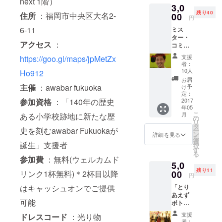
next 1階）
3,0
て語り
カーを
残り40
住所
：福岡市中央区大名2-
合いた
00
貼る ＊
円
い(時期
回数券
6-11
ミス
は要調
は来店
ター・
整) "・1
時お渡
アクセス
：
コミュ
杯目無
しとな
ニティ
料回数
ります
支援
https://goo.gl/maps/jpMetZx
こと金
券(12杯
者：
内(我流)
分)＊回
10人
Ho912
氏に
数券は
お届
ファシ
来店時
主催
：awabar fukuoka
け予
リテー
お渡し
定：
参加資格
：「140年の歴史
ション
2017
となり
年05
しても
ます →
こ
月
ある小学校跡地に新たな歴
らいた
約9,600
の
リ
い！(時
円分相
タ
史を刻むawabar Fukuokaが
ー
期は要
当が無
ン
詳細を見る
を
調整) ・
料！" ・
選
誕生」支援者
択
1杯目無
awabar
す
る
料回数
fukuok
参加費
：無料(ウェルカムド
5,0
券(12杯
a より
残り11
分)＊回
リンク1杯無料)＊2杯目以降
00
お礼の
円
数券は
メール
はキャッシュオンでご提供
「とり
来店時
を送信
あえず
お渡し
・ネー
可能
ボト
となり
ムボー
ル」と
ます →
ドにお
支援
ドレスコード
：光り物
オー
約9,600
名前を
者：