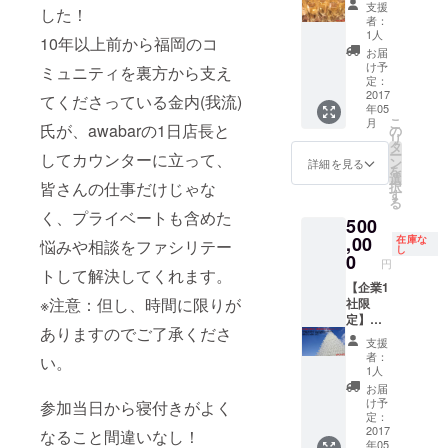
支援
した！
a より
終了す
者：
お礼の
るまで
1人
10年以上前から福岡のコ
メール
飲みに
お届
を送信
行きつ
け予
ミュニティを裏方から支え
・ネー
づける
定：
ムボー
オー
2017
てくださっている金内(我流)
年05
ドにお
ナー ・
こ
月
名前を
FGNが
氏が、awabarの1日店長と
の
リ
記載 ・
終了す
タ
ー
してカウンターに立って、
ステッ
るまで
ン
詳細を見る
を
カーを
本人+同
選
皆さんの仕事だけじゃな
択
貼る ＊
伴者1名
す
る
券は来
1杯目無
く、プライベートも含めた
500
店時お
料券
渡しと
(2018年
,00
在庫な
悩みや相談をファシリテー
し
なりま
9月まで
0
円
す
の約
トして解決してくれます。
17ヶ月
【企業1
※注意：但し、時間に限りが
間) →
社限
約
定】福
ありますのでご了承くださ
652,800
岡流お
支援
円分相
もてな
者：
い。
当が無
しオー
1人
料！も
ナー ・
お届
ちろ
社員様
け予
参加当日から寝付きがよく
ん、ご
でも外
定：
本人だ
部の方
2017
なること間違いなし！
年05
けの使
でも1杯