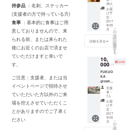
ダーで
円分相
記載 ・
39人
持参品
：名刺、ステッカー
きる
当が無
ステッ
お届
オー
料！ ・
(支援者の方で持っている方)
カーを
け予
ナー ・
awabar
定：
貼る(店
ボトル
2017
食事
：基本的に食事はご用
fukuok
舗など
年05
(約
a より
を運営
こ
月
意しておりませんので、来
12,000
お礼の
の
されて
リ
円分)1
メール
タ
いる方
られる前、または来られた
ー
本無料
を送信
ン
には特
詳細を見る
を
＊要
・ネー
選
設「大
後にお近くのお店で済ませ
択
お連れ
ムボー
す
名」枠
る
様2人以
ドにお
を準備
ていただけますと幸いで
10,
上 ・
名前を
予定で
残り43
awabar
000
す。
記載 ・
す)
円
fukuok
ステッ
FUKUO
a より
カーを
KA
ご注意：支援者、または当
お礼の
貼る
growth
メール
イベントページで招待させ
nextの
を送信
支援
コワキ
・ネー
者：
ていただいた方以外のご来
ングス
ムボー
7人
ペース
ドにお
お届
場を控えさせていただくこ
も一緒
名前を
け予
に利用
記載 ・
定：
とがありますのでご了承く
したい
2017
ステッ
年05
オー
ださい
カーを
こ
月
ナー ・
貼る
の
リ
コワキ
タ