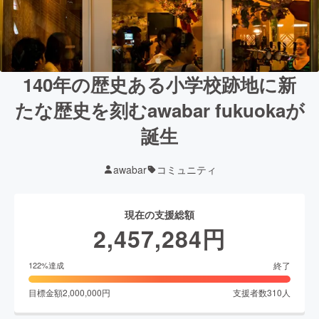
140年の歴史ある小学校跡地に新
たな歴史を刻むawabar fukuokaが
誕生
awabar
コミュニティ
現在の支援総額
2,457,284
円
終了
122
%達成
目標金額
2,000,000
円
支援者数
310
人