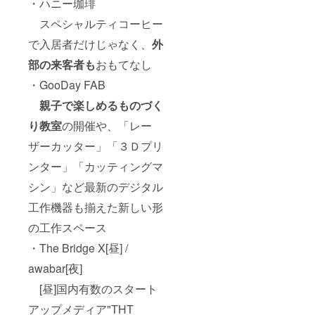
・ハニー珈琲
スペシャルティコーヒー
で入居者だけじゃなく、
外
部の来客者も
おもてなし
・GooDay FAB
親子で楽しめるものづく
り教室
の開催や、「レー
ザーカッター」「３Ｄプリ
ンター」「カッティングマ
シン」など最新のデジタル
工作機器も揃えた新しい形
の工作スペース
・The Bridge X[昼] /
awabar[夜]
[昼]国内有数のスタート
アップメディア"THT