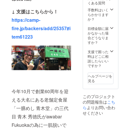
くある質問
ドにお
名前を
手数料はいく
↓ 支援はこちらから！
記載 ・
らかかります
ステッ
https://camp-
か？
カーを
fire.jp/backers/add/25357#i
貼る ＊
目標金額に届
一日の
かなかった場
tem61223
注文が
合どうなりま
多い場
すか？
合は要
事前相
支援で困った
談
時はどこに相
談したらいい
ですか？
ヘルプページを
見る
今年10月で創業60周年を迎
このプロジェクト
える大名にある老舗定食屋
の問題報告は
こち
ら
よりお問い合わ
「一膳めし 青木堂」の三代
せください
目 青木 秀徳氏がawabar
Fukuokaの為に一肌脱いで