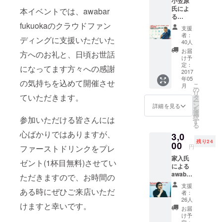
小笠原
ドにお
氏によ
名前を
本イベントでは、awabar
る
記載
fukuokaのクラウドファン
awabar
支援
1Day 店
者：
ディングに支援いただいた
長 への
40人
来店(時
お届
方へのお礼と、日頃お世話
期は要
け予
調整) ・
定：
になってます方々への感謝
小笠原
2017
年05
氏に
の気持ちを込めて開催させ
こ
月
奢って
の
リ
もらい
ていただきます。
タ
ー
ながら
ン
詳細を見る
を
優先的
選
択
参加いただける皆さんには
にお話
す
る
しでき
心ばかりではありますが、
3,0
ます ・
残り24
1杯目無
00
円
ファーストドリンクをプレ
料回数
家入氏
券(12杯
ゼント(1杯目無料)させてい
による
分) →
awabar
約9,600
ただきますので、お時間の
1Day 店
円分相
支援
長 への
ある時にぜひご来店いただ
当が無
者：
来店(時
料！ ・
26人
けますと幸いです。
期は要
awabar
お届
調整) ・
fukuok
け予
家入氏