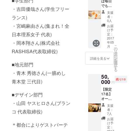
■学生部門
は毎日
a より
貼る ＊
でも飲
お礼の
回数券
・吉田優哉さん(学生フリー
める！
メール
は来店
支援
オー
を送信
時お渡
ランス)
者：
ナー ・
・ネー
しとな
0人
半年間1
ムボー
・宮嶋麻由さん(集まれ！全
ります
お届
杯目無
ドにお
け予
日本理系女子 代表)
料券
名前を
定：
→約
2017
記載 ・
・岡本翔さん(株式会社
年05
115,200
ステッ
こ
月
円分相
カーを
の
RASHISA代表取締役)
リ
当が無
貼る ＊
タ
ー
料！ ・
回数券
ン
詳細を見る
を
awabar
は来店
選
■地元部門
択
fukuok
時お渡
す
る
a より
しとな
・青木 秀徳さん(一膳めし
50,
お礼の
ります
残り10
メール
青木堂 三代目)
000
円
を送信
【限定
・ネー
■デザイン部門
17名】
ムボー
オー
ドにお
・山田 ヤスヒロさん(ブラン
ナーか
名前を
支援
ら
記載 ・
者：
コ 代表取締役)
awabar
ステッ
7人
fukuok
カーを
お届
a 1Day
貼る ＊
け予
＊都合によりゲストバーテ
店長に
券は来
定：