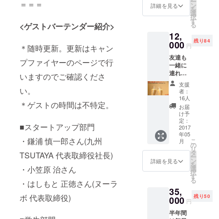
ー
＝＝＝
ングス
ン
詳細を見る
を
ペース
選
択
利用5回
す
る
<ゲストバーテンダー紹介>
分付き
12,
・1杯目
残り84
無料回
000
円
＊随時更新。更新はキャン
数券
友達も
(一ヶ月
プファイヤーのページで行
一緒に
分相当
連れて
24杯)
いますのでご確認くださ
行きた
→約
支援
いオー
い。
19,200
者：
ナー ・
円分相
16人
＊ゲストの時間は不特定。
本人+同
当が無
お届
伴者1名
料！ ・
け予
1杯目無
awabar
定：
■スタートアップ部門
料回数
2017
fukuok
年05
券(一ヶ
a より
・鎌浦 慎一郎さん(九州
こ
月
月分相
お礼の
の
リ
当24杯
メール
タ
TSUTAYA 代表取締役社長)
ー
×2人分)
を送信
ン
詳細を見る
を
→約
・ネー
・小笠原 治さん
選
択
38,400
ムボー
す
る
・はしもと 正徳さん(ヌーラ
円分相
ドにお
35,
当が無
名前を
ボ 代表取締役)
残り50
料！ ・
000
記載 ・
円
awabar
ステッ
半年間
fukuok
カーを