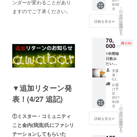
なって
2017
店時お
ンダーが変わることがあり
年05
支援 ・
渡しと
こ
月
1Day 店
ますのでご了承ください。
なりま
の
リ
長権利 (
す
タ
ー
使用日
ン
詳細を見る
を
につい
選
択
ては要
す
る
調整) ・
70,
ボトル2
残り30
本付き
000
円
(約
1年間毎
24,000
日飲み
円分相
たい
当) ・半
オー
年間1杯
支援
ナー ・
目無料
者：
1年間1
券 →
0人
杯目無
約
お届
▼追加リターン発
料券
115,200
け予
→約
円分相
定：
表！(4/27 追記)
230,400
2017
当が無
年05
円分相
料！ ・
こ
月
当が無
awabar
の
リ
料！ ・
fukuok
タ
①ミスター・コミュニティ
ー
awabar
a より
ン
詳細を見る
を
fukuok
お礼の
選
こと金内(我流)氏にファシリ
択
a より
メール
す
る
お礼の
を送信
テーションしてもらいた
メール