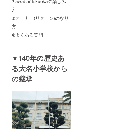
2:awabar fukuokaの楽しみ
方
3:オーナー(リターン)のなり
方
4:よくある質問
▼140年の歴史あ
る大名小学校から
の継承