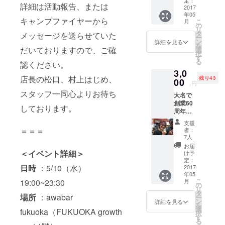
a より
定：
詳細は活動報告、または
に奢っ
2017
お礼の
年05
てもら
メール
キャンプファイヤーから
こ
月
いなが
を送信
の
リ
ら優先
・ネー
タ
メッセージを送らせていた
ー
的にお
ムボー
ン
詳細を見る
を
話しで
だいておりますので、ご確
ドにお
選
択
きます
名前を
す
る
認ください。
・1杯目
記載 ・
3,0
無料回
ステッ
店長の松口、村上はじめ、
残り43
数券(12
00
カーを
円
杯分)
貼る ＊
スタッフ一同心よりお待ち
大名で
→約
回数券
創業60
9,600円
は来店
しております。
周年を
分相当
時お渡
迎える
が無
しとな
支援
老舗定
料！ ・
ります
＝＝＝
者：
食屋
awabar
7人
「一膳
fukuok
お届
めし 青
＜イベント詳細＞
a より
け予
木堂」
お礼の
定：
日時
：5/10（水）
の三代
2017
メール
年05
目 青木
を送信
こ
19:00~23:30
月
氏と一
・ネー
の
リ
緒に大
ムボー
タ
場所
：awabar
ー
名小学
ドにお
ン
詳細を見る
を
校や大
名前を
選
fukuoka（FUKUOKA growth
択
名の街
記載 ・
す
る
につい
ステッ