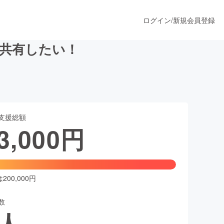
ログイン
/
新規会員登録
共有したい！
うすぐ公開されます
支援総額
プロダクト
3,000
円
ファッション
スポーツ
00,000円
数
ア
ソーシャルグッド
人