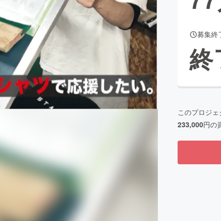
募集終
CAMPFIRE for Social Good
CAMPFIRE Creation
終
CAMPFIREふるさと納税
machi-ya
コミュニティ
このプロジェ
233,000
円の