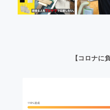
【コロナに
116
%達成