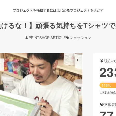
プロジェクトを掲載するには
はじめる
プロジェクトをさがす
負けるな！】頑張る気持ちをTシャツで
PRINTSHOP ARTICLE
ファッション
注目のリターン
注目の新着プロジェクト
募集終了が近いプロジェクト
も
現在の
音楽
舞台・パフォーマンス
23
ゲーム・サービス開発
フード・飲食店
116%
書籍・雑誌出版
アニメ・漫画
目標金額は2
支援者
チャレンジ
ビューティー・ヘルスケ
77