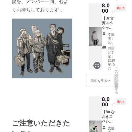
援を、メンバー一同、心よ
諸経費
ミニ演
曲） デ
ブの日
日から1
た対応
8,0
スを狙
はご負
奏動画
モ音源
程、場
年間で
をさせ
残り5
りお待ちしております．
いま
00
担お願
をお渡
はバン
円
所等は
す。仮
ていた
す。 竿
いしま
ししま
ドメン
公式HP
に、新
だきま
【Dr.古
や仕掛
す。 日
す！
バー自
(https://
型コロ
す。 郵
賀スペ
けなど
程は応
メール
身でレ
gum-
ナウイ
送いた
シャ
は無料
相談で
で送付
コー
9.jpn.or
ルスの
しま
ル】 リ
で貸し
すが、
いたし
ディン
支援
g) にて
影響で
す。 4.
ターン
出しし
目安と
ます。
者：
グ、
ご確認
通常の
新曲の
内容 1.
ます。
しては
0人
3. 新曲
ミック
下さ
観客動
音源
Gum-9
現地ま
2020年
の音源
お届
スなど
い。 現
員ライ
メール
ドラム
での交
の9月頃
け予
メール
をした
地まで
ブが今
で送付
の古賀
通費な
定：
を想定
で送付
もので
の交通
後1年間
いたし
大蔵と
2020
どの諸
してい
いたし
す。
費など
できな
年10
ます。
一緒に
経費は
ます。
ます。
メール
こ
の諸経
月
いと
テトリ
ご負担
の
連絡は
4. 2曲分
で送付
リ
費はご
いった
スをし
お願い
タ
メール
のデモ
いたし
ー
負担を
場合に
ます！
しま
ン
でのや
詳細を見る
音源（3
ます。
を
お願い
は、有
ガチ対
す。 釣
選
り取り
とは異
択
しま
効期限
戦、技
れな
す
になり
なる新
る
す。 有
の延長
術指
かった
ます。
曲） デ
効期限
といっ
8,0
導、一
ら300円
2. お礼
モ音源
は2020
た対応
残り1
緒にマ
00
以下の
のメッ
はバン
円
年6月27
をさせ
ラソン
おやつ
セージ&
ドメン
日から1
ていた
【Ba.な
モード
を奢り
ミニ演
バー自
年間で
だきま
おきス
の自己
ます。
奏動画
身でレ
ご注意いただきた
す。仮
す。 郵
ペシャ
ベスト
日程は
をお渡
コー
に、新
送いた
ル】 リ
に挑戦
2020年
ししま
ディン
支援
型コロ
しま
ターン
など、
の9月頃