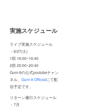
コー
ルスの
ディン
影響で
グ、
通常の
ミック
観客動
スなど
員ライ
をした
ブが今
もので
後1年間
実施スケジュール
す。 計
できな
3曲分を
いと
メール
いった
で送付
場合に
ライブ実施スケジュール
いたし
は、有
ます。
効期限
・6/27(土)
5. サイ
の延長
ン入り
といっ
1部 16:00~16:40
のソン
た対応
グカー
をさせ
2部 20:00~20:40
ド
ていた
「No.1-
Gum-9の公式youtubeチャン
だきま
ひかり
す。 郵
ネル、
Gum-9 Official
にて配
よが
送いた
り」
しま
信予定です。
「No.2-
す。
MUSOU
RON」
リターン履行スケジュール
ソング
カード
・7月
はウェ