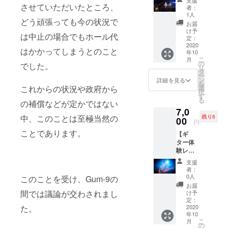
の缶
支援
音源＆
ひかり
させていただいたところ、
カード
g) にて
者：
バッジ
オリジ
よが
裏面に
1人
ご確認
です。
どう頑張っても今の状況で
ナル
り」
あるQR
下さ
お届
郵送い
グッズ
「No.2-
コード
け予
い。 現
たしま
は中止の場合でもホール代
コー
MUSOU
定：
より、
地まで
す。
ス】 リ
2020
RON」
サイト
の交通
はかかってしまうとのこと
年10
ターン
ソング
への
費など
こ
月
内容 1.
カード
の
URL
の諸経
でした。
リ
お礼の
はウェ
タ
や、ダ
費はご
ー
メッ
ブサイ
ン
ウン
詳細を見る
負担を
を
セージ&
ト上か
選
これからの状況や政府から
ロード
お願い
択
ミニ演
ら楽曲
す
ページ
しま
る
奏動画
の補償などが定かではない
をダウ
にログ
す。 有
7,0
メール
ンロー
インす
効期限
中、このことは至極当然の
残り5
で送付
00
ドでき
るため
は2020
円
いたし
るよう
のユー
年6月27
ことであります。
【ギ
ます。
にする
ザー
日から1
ター体
2. サイ
ための
ネー
年間で
験レッ
ン入り
もので
ム、パ
す。仮
スン
のソン
す。ソ
スワー
に、新
支援
コー
グカー
ング
ドが取
者：
型コロ
ス】 リ
ド
カード
0人
得でき
このことを受け、Gum-9の
ナウイ
ターン
「No.1-
裏面に
ます。
お届
ルスの
内容 1.
ひかり
間では議論が交わされまし
あるQR
け予
郵送い
影響で
Gum-9
よが
定：
コード
たしま
通常の
ギター
2020
た。
り」
より、
す。 3.
観客動
年10
の高橋
「No.2-
サイト
Gum-9
員ライ
こ
月
悠司か
MUSOU
の
への
Live ご
ブが今