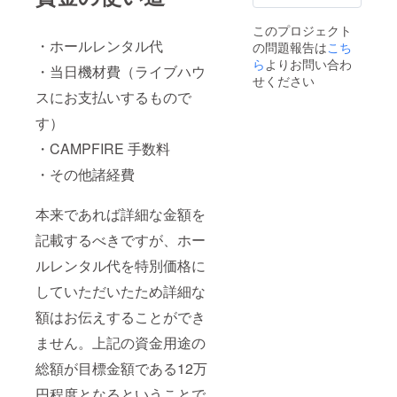
料通話
あるQR
の音源
サービ
コード
メール
このプロジェクト
ス等を
より、
で送付
・ホールレンタル代
の問題報告は
こち
用いた
サイト
いたし
通話な
ら
よりお問い合わ
への
ます。
・当日機材費（ライブハウ
どで行
URL
せください
4. 2曲分
わせて
や、ダ
スにお支払いするもので
のデモ
いただ
ウン
音源（3
きま
す）
ロード
とは異
す。 準
ページ
なる新
・CAMPFIRE 手数料
備が出
にログ
曲） デ
来次
インす
モ音源
・その他諸経費
第、こ
るため
はバン
ちらか
のユー
ドメン
らメー
ザー
バー自
本来であれば詳細な金額を
ルをお
ネー
身でレ
送りい
ム、パ
記載するべきですが、ホー
コー
たしま
スワー
ディン
すの
ルレンタル代を特別価格に
ドが取
グ、
で、ご
得でき
ミック
連絡を
していただいたため詳細な
ます。
スなど
お待ち
郵送い
をした
額はお伝えすることができ
くださ
たしま
もので
い。 2.
す。 6.
す。
ません。上記の資金用途の
お礼の
Gum-9
メール
メッ
Live ご
総額が目標金額である12万
で送付
セージ&
招待チ
いたし
ミニ演
ケット1
円程度となるということで
ます。