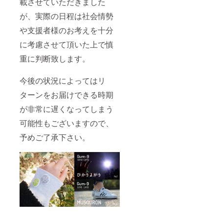
載させていただきました
後1年間
ていた
できな
だきま
が、実際の日程は社会情勢
いと
す。 郵
いった
送いた
や支援者様のお考えを十分
場合に
しま
は、有
に考慮させて頂いた上で慎
す。 7.
効期限
グッズ
重に判断致します。
の延長
券3000
といっ
円分 ガ
た対応
ムナイ
今後の状況によってはリ
をさせ
ンの物
ていた
販で使
ターンをお届けできる時期
だきま
える商
す。 郵
品券
が非常に遅くなってしまう
送いた
3000円
しま
可能性もございますので、
分をお
す。 4.
届けし
新曲の
予めご了承下さい。
ます！
音源、2
有効期
曲分の
限は
デモ音
2020年
源（新
6月27日
曲） デ
から1年
モ音源
間で
はバン
す。仮
ドメン
に、新
バー自
型コロ
身でレ
ナウイ