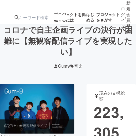
新
ロ
規
グ
会
プロジェクトを掲
はじ
プロジェクト
/
載するには
める
をさがす
イ
員
ン
登
コロナで自主企画ライブの決行が困
録
難に【無観客配信ライブを実現した
い】
人気のプロ
注目のリ
注目の新着プロ
募集終了が近いプ
もうすぐ公開
ジェクト
ターン
ジェクト
ロジェクト
されます
Gum9
音楽
アート・写真
音楽
現在の支援総
テクノロジー・ガジェット
ゲーム・サ
額
223,
映像・映画
書籍・雑誌
305
ビジネス・起業
チャレンジ