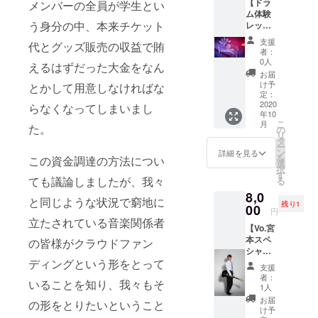
【ドラ
メンバーの全員が学生とい
ンを1時
日程は
にログ
たしま
ケット
ム体験
間受け
メール
インす
す！ お
をお持
う身分の中、本来チケット
レッス
られま
にてご
るため
越しに
ちいた
ンコー
す！ 現
相談さ
のユー
なりた
支援
だけれ
代とグッズ販売の収益で賄
ス】 リ
地まで
せてい
ザー
者：
いライ
ば、ラ
ターン
の交通
ただき
0人
ネー
ブの予
えるはずだった大金をなん
イブを
内容 1.
費など
ます。
ム、パ
お届
約
ご観覧
Gum-9
の諸経
目安と
け予
とかして用意しなければな
スワー
フォー
いただ
ドラム
費はご
定：
しては
ドが取
ムに
けま
の古賀
2020
負担を
らなくなってしまいまし
2020年
得でき
て、チ
す。 そ
年10
大蔵か
お願い
の7月頃
ます。
ケット
れぞれ
こ
月
た。
ら都内
しま
の
を想定
郵送い
をご利
のライ
リ
のスタ
す。 ス
タ
してい
たしま
用にな
ブの日
ー
ジオ
タジオ
ン
ます。
詳細を見る
す。 3.
ること
程、場
を
この資金調達の方法につい
（水道
代は
選
2. お礼
Gum-9
を事前
所等は
択
橋駅付
Gum-9
す
のメッ
Live ご
にお知
ても議論しましたが、我々
公式HP
る
近を予
で負担
セージ&
招待チ
らせ下
(https://
8,0
定）で
いたし
ミニ演
ケット1
と同じような状況で窮地に
さい。
gum-
残り1
楽器
00
ます。
奏動画
枚
円
その上
9.jpn.or
レッス
日程は
立たされている音楽関係者
をお渡
Gum-9
で会場
g) にて
【Vo.宮
ンを1時
メール
ししま
のライ
にチ
ご確認
本スペ
間受け
の皆様がクラウドファン
にてご
す！
ブにご
ケット
下さ
シャ
られま
相談さ
メール
招待い
をお持
い。 現
ディングという形をとって
ル】 リ
す！ 現
せてい
で送付
たしま
支援
ちいた
地まで
ターン
地まで
ただき
いたし
者：
す！ お
だけれ
の交通
いることを知り、我々もそ
内容 1.
の交通
ます。
1人
ます。
越しに
ば、ラ
費など
Gum-9
費など
目安と
3. 新曲
お届
なりた
の形をとりたいということ
イブを
の諸経
のボー
の諸経
しては
け予
の音源
いライ
ご観覧
費はご