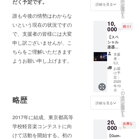
もので
だく予定です。
ー
いたし
ししま
いたし
ている
ン
の対戦
詳細を見る
のデモ
す。
を
ます。
す！
ます。
場合は
選
も検討
音源（3
メール
択
5. 2曲分
メール
ご持参
す
しま
とは異
誰も今後の情勢はわからな
で送付
る
のデモ
で送付
してい
す。 ま
なる新
いたし
10,
音源（4
いたし
ただく
いという現在の状況ですの
た、ご
曲） デ
ます。
残り1
とは異
ます。
000
ようお
希望で
モ音源
円
なる新
2. 新曲
で、支援者の皆様には大変
願いい
あれば
はバン
【スペ
曲） デ
の音源
たしま
他の
ドメン
申し訳ございませんが、こ
シャル
モ音源
メール
す。 交
ゲーム
バー自
楽器体
はバン
で送付
通費、
で遊ぶ
身でレ
ちらをご理解いただきます
験レッ
ドメン
いたし
宿泊
ことも
コー
支援
スン
バー自
ます。
費、そ
可能で
者：
ディン
ようお願い申し上げます。
コー
身でレ
3. 2曲分
の他諸
0人
す。お
グ、
ス】 リ
コー
のデモ
経費は
気軽に
お届
ミック
ターン
ディン
音源 デ
自己負
け予
ご相談
スなど
内容 1.
グ、
モ音源
定：
担にな
下さ
をした
Gum-9
2020
ミック
はバン
りま
い。 プ
もので
年10
メン
スなど
ドメン
す。ご
レイに
す。
こ
月
バー全
をした
バー自
の
了承く
必要な
メール
リ
員から
略歴
もので
身でレ
タ
ださ
機材は
で送付
ー
都内の
す。
コー
ン
い。 日
詳細を見る
僕の貸
いたし
を
スタジ
メール
ディン
選
程は
し出し
ます。
択
オ（水
で送付
グ、
す
2020年
できる
る
2017年に結成、東京都高等
道橋駅
いたし
ミック
の12月
範囲で
20,
付近を
ます。
スなど
頃を想
あれば
在庫な
学校軽音楽コンテストに向
予定）
000
6. ガム
をした
し
定して
お貸し
円
で、
ナイン
ものを
いま
しま
けて活動を開始する。初の
【Gum-
各々の
缶バッ
配布予
す。詳
す。自