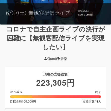
コロナで自主企画ライブの決行が
困難に【無観客配信ライブを実現
したい】
Gum9
音楽
現在の支援総額
223,305
円
終了
223
%達成
目標金額
100,000
円
支援者数
44
人