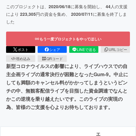
このプロジェクトは、
2020/06/18
に募集を開始し、
44
人の支援
により
223,305
円の資金を集め、
2020/07/11
に募集を終了しま
した
もう一度プロジェクトをやってほしい
ポスト
シェア
LINEで送る
URLコピー
埋め込み
QRコード
新型コロナウイルスの影響により、ライブハウスでの自
主企画ライブの通常決行が困難となったGum-9。中止に
しても満額のキャンセル料がかかってしまうというピン
チの中、無観客配信ライブを目指した資金調達でなんと
かこの逆境を乗り越えたいです。このライブの実現の
為、皆様のご支援を心よりお待ちしております。
エ