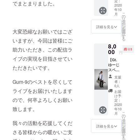
カル宮
費はご
定：
2020年
メール
でまとまりました。
ブの予
いただ
負担を
本龍人
2020
負担を
の7月頃
で送付
約
けま
お願い
年10
と一緒
お願い
を想定
いたし
フォー
す。 そ
こ
しま
月
に都内
しま
の
してい
ます。
ムに
れぞれ
リ
す。 有
の古着
す。 ス
タ
ます。
4. 2曲分
て、チ
のライ
ー
効期限
屋を見
タジオ
ン
2. お礼
詳細を見る
のデモ
ケット
ブの日
を
は2020
に行き
大変恐縮なお願いではござ
代は
選
のメッ
音源（3
をご利
程、場
択
年6月27
ます！
Gum-9
す
セージ&
とは異
用にな
所等は
る
日から1
いますが、今回は皆様にご
支援者
で負担
ミニ演
なる新
ること
公式HP
年間で
8,0
様の希
いたし
奏動画
曲） デ
を事前
(https://
助力いただき、この配信ラ
す。仮
残り3
望があ
00
ます。
をお渡
モ音源
円
にお知
gum-
に、新
れば、
日程は
ししま
はバン
イブの実現を目指させてい
らせ下
9.jpn.or
型コロ
【Gt.
カフェ
メール
す！
ドメン
さい。
g) にて
ナウイ
ゆーじ
やカラ
にてご
メール
ただきたいです。
バー自
その上
ご確認
ルスの
スペ
オケな
相談さ
で送付
身でレ
で会場
下さ
影響で
シャ
どにも
せてい
いたし
コー
支援
にチ
い。 現
通常の
ル】 リ
行きま
Gum-9のベストを尽くして
ただき
ます。
者：
ディン
ケット
地まで
観客動
ターン
す。現
ます。
0人
3. 新曲
グ、
をお持
の交通
員ライ
内容 1.
ライブをお届けいたします
地まで
目安と
の音源
お届
ミック
ちいた
費など
ブが今
Gum-9
の交通
しては
け予
メール
スなど
だけれ
の諸経
ので、何卒よろしくお願い
後1年間
ギター
費、購
定：
2020年
で送付
をした
ば、ラ
費はご
できな
高橋悠
2020
入する
の7月頃
いたし
もので
イブを
致します。
負担を
いと
年10
司と一
古着
を想定
ます。
す。
ご観覧
こ
お願い
月
いった
緒に豊
代、ご
の
してい
4. 2曲分
メール
いただ
リ
しま
場合に
洲で魚
自身の
タ
ます。
のデモ
我々の活動を応援してくだ
で送付
けま
ー
す。 有
は、有
を釣り
飲食
ン
2. お礼
詳細を見る
音源（3
いたし
す。 そ
を
効期限
効期限
に行き
代、そ
選
のメッ
さる皆様からの暖かいご支
とは異
ます。
れぞれ
択
は2020
の延長
ます！
の他の
す
セージ&
なる新
のライ
る
年6月27
といっ
シーバ