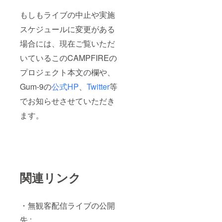
ムナイ
ンのオ
もしもライブの中止や実施
リジナ
ル缶
スケジュールに変更がある
バッジ
場合には、現在ご覧いただ
です。
郵送い
いているこのCAMPFIREの
たしま
す。 7.
プロジェクト本文の欄や、
グッズ
券3000
Gum-9の
公式HP
、
Twitter
等
円分 ガ
ムナイ
でお知らせさせていただき
ンの物
販で使
ます。
える商
品券
3000円
分をお
届けし
ます！
有効期
関連リンク
限は
「3.
Gum-9
Live ご
・無観客配信ライブの公開
招待チ
ケット1
先 :