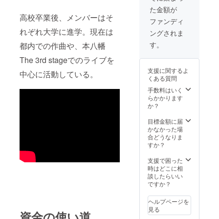
テー
メール
サイン
のデモ
ただき
た金額が
マ、雰
で送付
入りの
音源 デ
ます
高校卒業後、メンバーはそ
囲気な
いたし
ソング
ファンディ
モ音源
が、7月
ど、
ます。
カード
はバン
頃に実
れぞれ大学に進学。現在は
ングされま
様々な
4. 2曲分
「No.1-
ドメン
施した
リクエ
のデモ
ひかり
す。
都内での作曲や、本八幡
バー自
いで
ストに
音源
よが
身でレ
す。 そ
お応え
（新
The 3rd stageでのライブを
り」
コー
の他の
いたし
曲） デ
「No.2-
ディン
諸連絡
支援に関するよ
中心に活動している。
ます。
モ音源
MUSOU
グ、
もメー
くある質問
公序良
はバン
RON」
ミック
ルでの
俗に反
ドメン
手数料はいく
ソング
スなど
やり取
するご
バー自
らかかります
カード
をした
りにな
要望に
身でレ
か？
はウェ
もので
りま
はお応
コー
ブサイ
す。
す。 2.
えでき
ディン
目標金額に届
ト上か
メール
お礼の
かねま
グ、
かなかった場
ら楽曲
で送付
メッ
すの
ミック
合どうなりま
をダウ
いたし
セージ&
で、あ
スなど
すか？
ンロー
ます。
ミニ演
らかじ
をした
ドでき
奏動画
めご了
ものを
支援で困った
るよう
をお渡
承くだ
配布予
時はどこに相
にする
ししま
さい。
定で
談したらいい
ための
す！
実際の
す。
ですか？
もので
メール
ご相談
メール
す。ソ
で送付
は、
で送付
ング
ヘルプページを
いたし
メー
いたし
カード
見る
ます。
資金の使い道
ル、無
ます。
裏面に
3. 新曲