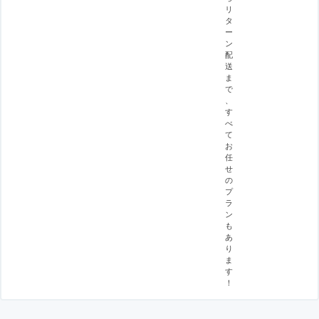
リ
タ
ー
ン
配
送
ま
で
、
す
べ
て
お
任
せ
の
プ
ラ
ン
も
あ
り
ま
す
！