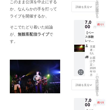
リ
このまま公演を中止にする
ら都内
RON」
タ
URL
招待チ
後1年間
ー
のスタ
ソング
ン
や、ダ
詳細を見る
ケット1
できな
か、なんらかの手を打って
を
ジオ
カード
選
ウン
枚
いと
択
（水道
はウェ
す
ロード
Gum-9
ライブを開催するか、
いった
る
橋駅付
ブサイ
ページ
のライ
場合に
7,0
近を予
ト上か
にログ
ブにご
は、有
残り1
定）で
00
ら楽曲
インす
そこでたどり着いた結論
招待い
円
効期限
楽器
をダウ
るため
たしま
の延長
【ベー
レッス
が、
無観客配信ライブ
で
ンロー
のユー
す！ お
といっ
ス体験
ンを1時
ドでき
ザー
越しに
た対応
レッス
す。
間受け
るよう
ネー
なりた
をさせ
ンコー
られま
にする
ム、パ
いライ
支援
ていた
ス】 リ
す！ 現
ための
スワー
者：
ブの予
だきま
ターン
地まで
もので
0人
ドが取
約
す。 郵
内容 1.
の交通
す。ソ
得でき
お届
フォー
送いた
Gum-9
費など
ング
け予
ます。
ムに
しま
ベース
の諸経
定：
カード
郵送い
て、チ
す。
の小林
2020
費はご
裏面に
たしま
ケット
年10
尚輝か
負担を
あるQR
す。 3.
をご利
こ
月
ら都内
お願い
の
コード
Gum-9
用にな
リ
のスタ
しま
タ
より、
Live ご
ること
ー
ジオ
す。 ス
ン
サイト
詳細を見る
招待チ
を事前
を
（水道
タジオ
選
への
ケット1
にお知
択
橋駅付
代は
す
URL
枚
らせ下
る
近を予
Gum-9
や、ダ
Gum-9
さい。
7,0
定）で
で負担
ウン
のライ
その上
残り5
楽器
00
いたし
ロード
ブにご
円
で会場
レッス
ます。
ページ
招待い
にチ