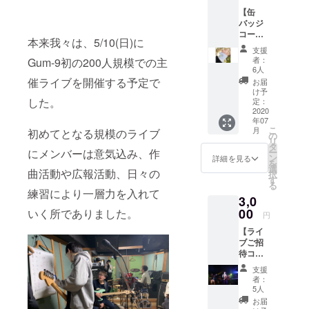
ド
等教育学校
【缶
「No.1-
バッジ
でのライブ
ひかり
コー
よが
を中心に活
本来我々は、5/10(日)に
ス】 リ
り」
支援
動、2018年
ターン
「No.2-
者：
Gum-9初の200人規模での主
内容 1.
MUSOU
夏には初の
6人
お礼の
RON」
催ライブを開催する予定で
お届
自主制作CD
メッ
ソング
け予
“ひかりよが
セージ&
した。
カード
定：
ミニ演
2020
はウェ
り” を手売り
年07
奏動画
ブサイ
こ
で販売。売
月
初めてとなる規模のライブ
メール
ト上か
の
リ
で送付
上枚数は300
ら楽曲
タ
にメンバーは意気込み、作
ー
いたし
をダウ
ン
詳細を見る
枚を超え
を
ます。
ンロー
選
曲活動や広報活動、日々の
択
た。 現在も
2. サイ
ドでき
す
る
ン入り
るよう
LIVE、作曲
練習により一層力を入れて
3,0
のソン
にする
共に精力的
グカー
00
いく所でありました。
ための
円
に活動中で
ド
もので
【ライ
「No.1-
す。ソ
ある。
ブご招
ひかり
ング
待コー
よが
カード
ス】 リ
り」
令和を代表
裏面に
支援
ターン
「No.2-
あるQR
者：
するアー
内容 1.
MUSOU
コード
5人
ティストと
お礼の
RON」
より、
お届
メッ