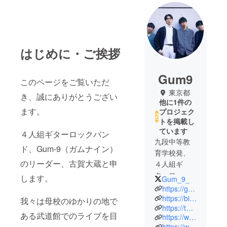
はじめに・ご挨拶
Gum9
このページをご覧いただ
東京都
き、誠にありがとうござい
他に1件の
ます。
プロジェク
トを掲載し
ています
４人組ギターロックバン
九段中等教
ド、Gum-9（ガムナイン）
育学校発、
のリーダー、古賀大蔵と申
４人組ギ
ターロック
します。
Gum_9_
バンド。ど
https://gum-9.com/
こかで青を
https://big-up.style/artists/174618
我々は母校のゆかりの地で
https://twitter.com/Gum_9_
彷彿とさせ
ある武道館でのライブを目
https://www.instagram.com/gum9_official/
るようなサ
https://www.youtube.com/c/Gum9Official