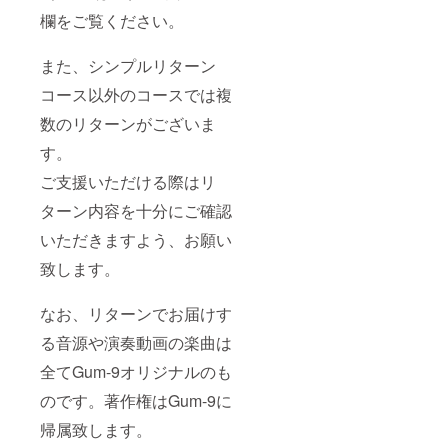
をご利
ちいた
欄をご覧ください。
用にな
だけれ
ること
ば、ラ
を事前
イブを
また、シンプルリターン
にお知
ご観覧
らせ下
いただ
コース以外のコースでは複
さい。
けま
その上
数のリターンがございま
す。 そ
で会場
れぞれ
にチ
す。
のライ
ケット
ブの日
ご支援いただける際はリ
をお持
程、場
ちいた
所等は
ターン内容を十分にご確認
だけれ
公式HP
ば、ラ
(https://
いただきますよう、お願い
イブを
gum-
ご観覧
9.jpn.or
致します。
いただ
g) にて
けま
ご確認
す。 そ
なお、リターンでお届けす
下さ
れぞれ
い。 現
る音源や演奏動画の楽曲は
のライ
地まで
ブの詳
の交通
全てGum-9オリジナルのも
細は公
費など
式HP
の諸経
のです。著作権はGum-9に
(https://
費はご
gum-
負担を
帰属致します。
9.jpn.or
お願い