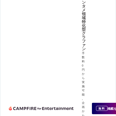
ン
タ
メ
領
域
特
化
型
ク
ラ
フ
ァ
ン
手
数
料
0
円
か
ら
実
施
可
能
。
企
画
掲載
無料
か
ら