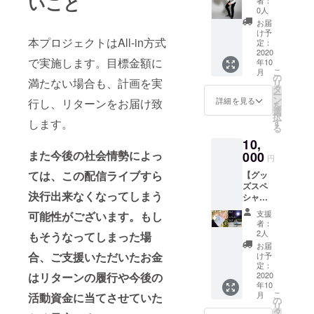
いこと
す！
者：
グ、
ナウイ
す。 4.
内容 1.
ご希望
を予定
0人
メール
ミック
ルスの
新曲の
Gum-9
の形で
してい
で送付
お届
スなど
影響で
音源
ベース
一緒に
ます。
け予
いたし
をした
通常の
本プロジェクトはAll-in方式
メール
の小林
テトリ
定：
連絡は
ます。
もので
観客動
で送付
尚輝と
2020
スをプ
メール
3. 新曲
す。
で実施します。目標金額に
員ライ
年10
いたし
一緒に
レイし
でのや
の音源
メール
こ
月
ブが今
ます。
都内河
ます。
の
り取り
メール
で送付
満たない場合も、計画を実
リ
後1年間
5. 2曲分
川敷で
都内の
タ
になり
で送付
いたし
ー
できな
のデモ
キャッ
満喫な
ン
ます。
詳細を見る
行し、リターンをお届け致
いたし
ます。
を
いと
音源（4
チボー
どでの
選
2. お礼
ます。
択
いった
とは異
ルをし
対面プ
します。
す
のメッ
4. 2曲分
る
場合に
なる新
ます！
レイ
セージ&
のデモ
は、有
10,
曲） デ
JR平井
か、通
ミニ演
音源（3
効期限
また今後の社会情勢によっ
モ音源
駅付近
000
話、テ
奏動画
とは異
円
の延長
はバン
の荒川
レビ通
をお渡
なる新
ては、この配信ライブすら
といっ
【グッ
ドメン
河川敷
話（無
ししま
曲） デ
た対応
ズスペ
バー自
で
料通話
す！
モ音源
決行出来なくなってしまう
をさせ
シャル
身でレ
キャッ
サービ
メール
はバン
ていた
コー
コー
チボー
スを使
で送付
ドメン
支援
可能性がございます。
もし
だきま
ス】 リ
ディン
ルをし
用）で
いたし
者：
バー自
す。 郵
ターン
グ、
ます。
の通信
2人
もそうなってしまった場
ます。
身でレ
送いた
内容 1.
ミック
道具は
対戦を
3. 新曲
お届
コー
しま
お礼の
スなど
こちら
合、ご支援いただいたお金
想定し
け予
の音源
ディン
す。 4.
メッ
をした
で用意
定：
ていま
メール
グ、
はリターンの履行や今後の
新曲の
セージ&
2020
もので
します
す。ご
で送付
ミック
年10
音源
ミニ演
す。
が、グ
希望で
いたし
スなど
こ
月
活動資金に当てさせていた
メール
奏動画
メール
ローブ
の
あれば
ます。
をした
リ
で送付
をお渡
で送付
を持っ
タ
自宅で
4. 2曲分