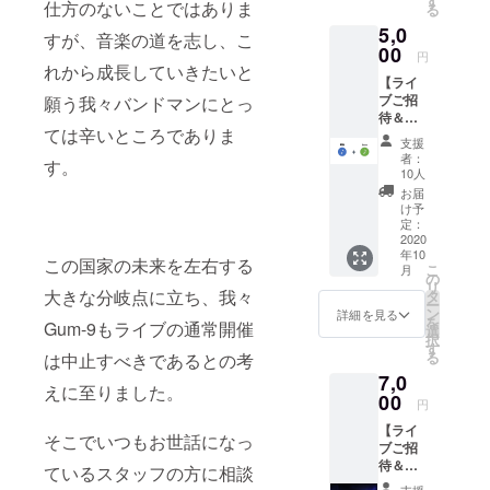
す
インす
仕方のないことではありま
る
ます。
用にな
るため
Takahashi)
5,0
2. サイ
ること
のユー
すが、音楽の道を志し、こ
Bass：小林
ン入り
00
を事前
ザー
円
のソン
尚輝(Naoki
にお知
れから成長していきたいと
ネー
【ライ
グカー
らせ下
ム、パ
Kobayashi)
ブご招
願う我々バンドマンにとっ
ド
さい。
スワー
Drums：古
待＆新
「No.1-
その上
ドが取
ては辛いところでありま
曲,デモ
ひかり
で会場
賀大蔵(Taizo
得でき
支援
音源
よが
にチ
ます。
者：
Koga)
す。
コー
り」
ケット
10人
郵送い
ス】 リ
「No.2-
をお持
たしま
お届
ターン
MUSOU
ちいた
け予
す。 3.
内容 1.
RON」
定：
だけれ
ガムナ
お礼の
2020
ソング
ば、ラ
イン 缶
年10
メッ
カード
イブを
この国家の未来を左右する
バッジ
こ
月
セージ&
はウェ
の
ご観覧
コレク
リ
ミニ演
ブサイ
大きな分岐点に立ち、我々
タ
いただ
ション
ー
奏動画
ト上か
ン
けま
詳細を見る
vol.1,2
を
Gum-9もライブの通常開催
メール
ら楽曲
選
す。 そ
（計7
択
で送付
をダウ
す
れぞれ
種） ガ
る
は中止すべきであるとの考
いたし
ンロー
のライ
ムナイ
7,0
ます。
ドでき
ブの日
ンのオ
えに至りました。
2. サイ
00
るよう
程、場
リジナ
円
ン入り
にする
所等は
ルデザ
【ライ
のソン
ための
公式HP
インで
そこでいつもお世話になっ
ブご招
グカー
もので
(https://
直径
待＆新
ド
す。ソ
ているスタッフの方に相談
gum-
25mm
曲,デモ
「No.1-
ング
9.jpn.or