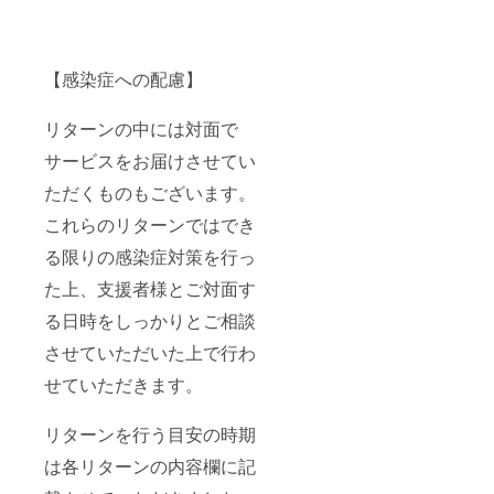
g) にて
しま
ご確認
す。 有
下さ
効期限
い。 現
は2020
【感染症への配慮】
地まで
年6月27
の交通
日から1
費など
年間で
リターンの中には対面で
の諸経
す。仮
費はご
に、新
サービスをお届けさせてい
負担を
型コロ
お願い
ナウイ
ただくものもございます。
しま
ルスの
す。 有
これらのリターンではでき
影響で
効期限
通常の
は2020
る限りの感染症対策を行っ
観客動
年6月27
員ライ
た上、支援者様とご対面す
日から1
ブが今
年間で
後1年間
る日時をしっかりとご相談
す。仮
できな
に、新
いと
させていただいた上で行わ
型コロ
いった
ナウイ
場合に
せていただきます。
ルスの
は、有
影響で
効期限
通常の
リターンを行う目安の時期
の延長
観客動
といっ
は各リターンの内容欄に記
員ライ
た対応
ブが今
をさせ