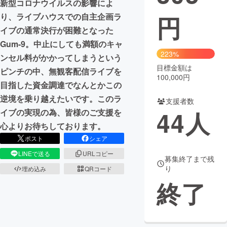
新型コロナウイルスの影響によ
円
り、ライブハウスでの自主企画ラ
まちづくり・地域活性化
イブの通常決行が困難となった
Gum-9。中止にしても満額のキャ
CAMPFIRE for Social Good
CAMPFIRE Creation
223%
ンセル料がかかってしまうという
CAMPFIREふるさと納税
machi-ya
コミュニティ
目標金額は
ピンチの中、無観客配信ライブを
100,000円
目指した資金調達でなんとかこの
逆境を乗り越えたいです。このラ
支援者数
44
人
イブの実現の為、皆様のご支援を
心よりお待ちしております。
ポスト
シェア
LINEで送る
URLコピー
募集終了まで残
り
埋め込み
QRコード
終了