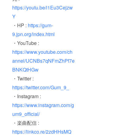
枚 」と
同様で
https://youtu.be/i1Eu3Cejzw
す。ご
Y
確認く
ださ
・HP :
https://gum-
い。 郵
送いた
9.jpn.org/index.html
しま
す。
・YouTube :
https://www.youtube.com/ch
annel/UCNBs7qNFmZhPf7e
BNKQtHGw
・Twitter :
https://twitter.com/Gum_9_
・Instagram :
https://www.instagram.com/g
um9_official/
・楽曲配信 :
https://linkco.re/2zdHHsMQ