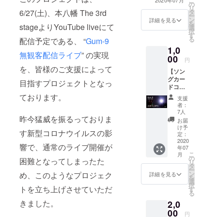
こ
2020年07月
の
いたします。
リ
る。
6/27(土)、本八幡 The 3rd
タ
ー
ン
詳細を見る
を
stageよりYouTube liveにて
選
択
2017年に結
す
る
配信予定である、 “
Gum-9
成、東京都
1,0
高等学校軽
無観客配信ライブ
” の実現
00
円
音楽コンテ
を、皆様のご支援によって
【ソン
ストに向け
グカー
目指すプロジェクトとなっ
て活動を開
ドコー
ス】 リ
始する。そ
ております。
支援
ターン
者：
の際に作曲
内容 1.
7人
した “ひか
昨今猛威を振るっておりま
お礼の
お届
メッ
りよがり” は
け予
す新型コロナウイルスの影
セージ&
定：
4500回再生
ミニ演
2020
響で、通常のライブ開催が
年07
を突破。現
奏動画
こ
月
メール
の
在でもGum-
困難となってしまったた
リ
で送付
タ
ー
9の代表曲で
いたし
ン
め、このようなプロジェク
詳細を見る
を
ます。
ある。 コン
選
択
2. サイ
トを立ち上げさせていただ
す
テスト以降
る
ン入り
は出身校で
きました。
2,0
のソン
グカー
00
ある九段中
円