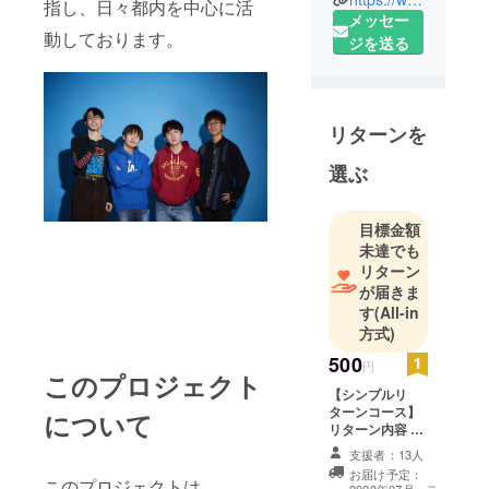
指し、日々都内を中心に活
ウンドを目
メッセー
指し、楽曲
動しております。
ジを送る
を制作して
いる。 作詞
作曲は主に
メインボー
リターンを
カルの宮本
選ぶ
が担当し、
彼の溢れ出
る感情や想
目標金額
いの丈を力
未達でも
リターン
強くも美し
が届きま
く歌い上げ
す
(All-in
ている。 ま
方式)
た編曲はメ
500
円
ンバー全員
このプロジェクト
で担当し、
【シンプルリ
ターンコース】
日々議論を
について
リターン内容 1.
重ねながら
お礼のメッセー
支援者：13人
楽曲制作に
ジ&ミニ演奏動
お届け予定：
画 メールで送付
このプロジェクトは、
励んでい