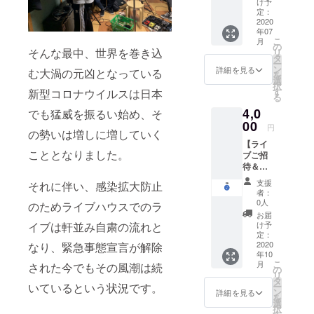
ソング
サイト
け予
なるべく
セージ&
カード
定：
への
日々成長を
ミニ演
2020
はウェ
URL
年07
奏動画
続ける彼ら
ブサイ
や、ダ
こ
月
メール
ト上か
の
ウン
は若者を中
そんな最中、世界を巻き込
リ
で送付
ら楽曲
タ
ロード
ー
心に人気を
いたし
をダウ
ン
ページ
詳細を見る
む大渦の元凶となっている
を
ます。
ンロー
選
集め、その
にログ
択
2. Gum-
ドでき
す
インす
新型コロナウイルスは日本
才能を開花
る
9 Live
るよう
るため
4,0
させつつあ
ご招待
でも猛威を振るい始め、そ
にする
のユー
チケッ
00
ための
ザー
る。 当面の
円
の勢いは増しに増していく
ト1枚
もので
ネー
目標は母校
【ライ
Gum-9
す。ソ
ム、パ
こととなりました。
ブご招
のライ
のゆかりの
ング
スワー
待＆新
ブにご
カード
ドが取
地である武
曲音源
招待い
裏面に
得でき
支援
それに伴い、感染拡大防止
道館でのラ
コー
たしま
あるQR
ます。
者：
ス】 リ
す！ お
コード
0人
イブ。
郵送い
のためライブハウスでのラ
ターン
越しに
より、
たしま
お届
内容 1.
なりた
サイト
け予
イブは軒並み自粛の流れと
す。
お礼の
Vocal/Guitar
いライ
定：
への
メッ
2020
なり、緊急事態宣言が解除
ブの予
URL
：宮本龍人
年10
セージ&
約
や、ダ
こ
月
(Ryuto
された今でもその風潮は続
ミニ演
フォー
の
ウン
リ
奏動画
ムに
タ
Miyamoto)
ロード
ー
いているという状況です。
メール
て、チ
ン
ページ
詳細を見る
Guitar：高橋
を
で送付
ケット
選
にログ
択
悠司(Yuji
いたし
をご利