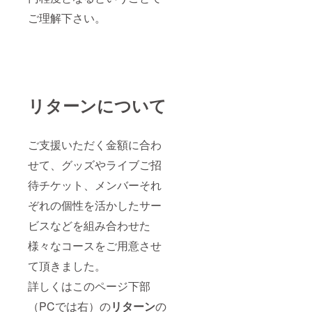
奏動画
枚
をお渡
ご理解下さい。
Gum-9
ししま
のライ
す！
ブにご
メール
招待い
で送付
たしま
いたし
す！ お
ます。
越しに
3. Gum-
なりた
リターンについて
9 Live
いライ
ご招待
ブの予
チケッ
約
ト1枚
フォー
ご支援いただく金額に合わ
Gum-9
ムに
のライ
て、チ
せて、グッズやライブご招
ブにご
ケット
招待い
待チケット、メンバーそれ
をご利
たしま
用にな
ぞれの個性を活かしたサー
す！ お
ること
越しに
を事前
ビスなどを組み合わせた
なりた
にお知
いライ
らせ下
様々なコースをご用意させ
ブの予
さい。
約
その上
て頂きました。
フォー
で会場
ムに
詳しくはこのページ下部
にチ
て、チ
ケット
（PCでは右）の
リターン
の
ケット
をお持