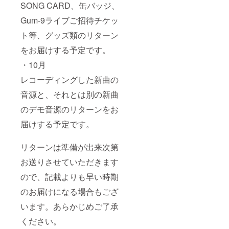
ブサイ
SONG CARD、缶バッジ、
ト上か
Gum-9ライブご招待チケッ
ら楽曲
をダウ
ト等、グッズ類のリターン
ンロー
ドでき
をお届けする予定です。
るよう
にする
・10月
もので
す。や
レコーディングした新曲の
り方は
ソング
音源と、それとは別の新曲
カード
のデモ音源のリターンをお
裏面を
ご参照
届けする予定です。
くださ
い。 郵
送いた
リターンは準備が出来次第
しま
す。 6.
お送りさせていただきます
ガムナ
イン 缶
ので、記載よりも早い時期
バッジ
のお届けになる場合もござ
コレク
ション
います。あらかじめご了承
vol.1,2
（計7
ください。
種） ガ