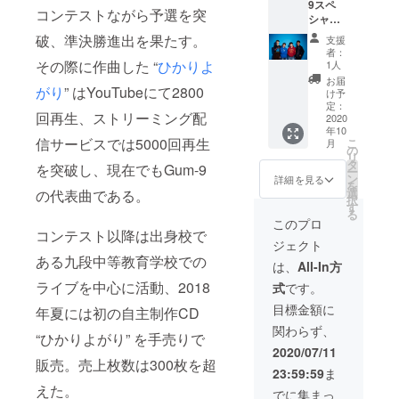
9スペ
パート
ジコレ
定で
しくは
前のコ
コンテストながら予選を突
シャ
の楽器
クショ
す。
応相談
ント
ル】 リ
レッス
ン
メール
破、準決勝進出を果たす。
です。
ロー
支援
ターン
ンを受
vol.1,2
で送付
連絡は
者：
ラーな
内容 1.
けられ
その際に作曲した “
ひかりよ
（計7
いたし
1人
メール
ど、こ
リクエ
ます。
種） ガ
ます。
でのや
お届
だわり
がり
” はYouTubeにて2800
ストに
2時間の
ムナイ
4. ガム
け予
り取り
のある
沿った
中でギ
定：
ンのオ
ナイン
になり
方は是
回再生、ストリーミング配
オリジ
2020
ター・
リジナ
缶バッ
ます。
非とも
年10
ナル楽
ベー
ルデザ
ジコレ
2. お礼
お持ち
信サービスでは5000回再生
こ
月
曲制作
ス・ド
の
インで
クショ
のメッ
くださ
リ
支援者
ラムを
タ
直径
ン
セージ&
を突破し、現在でもGum-9
い。 そ
ー
様のご
教えま
ン
25mm
vol.1,2
詳細を見る
ミニ演
の他交
を
希望に
す！ 2.
選
の代表曲である。
の缶
（計7
奏動画
通費な
択
沿って
お礼の
す
バッジ
種） ガ
をお渡
どの諸
る
Gum-9
メッ
です。
ムナイ
このプロ
ししま
経費は
がオリ
コンテスト以降は出身校で
セージ&
郵送い
ンのオ
す！
ご負担
ジェクト
ジナル
ミニ演
たしま
リジナ
メール
いただ
ある九段中等教育学校での
ソング
奏動画
す。
ルデザ
は、
All-In方
で送付
きます
を作曲
をお渡
インで
いたし
ようお
ライブを中心に活動、2018
式
です。
いたし
ししま
直径
ます。
願いい
ます！
す！
25mm
目標金額に
3. 新曲
年夏には初の自主制作CD
たしま
歌詞に
メール
の缶
の音源
す。 日
関わらず、
入れて
で送付
バッジ
“ひかりよがり” を手売りで
メール
時は
欲しい
いたし
です。
2020/07/11
で送付
メール
言葉
販売。売上枚数は300枚を超
ます。
郵送い
いたし
にてご
23:59:59
ま
や、楽
3. 新曲
たしま
ます。
相談さ
えた。
曲の
の音源
す。 5.
でに集まっ
4. 2曲分
せてい