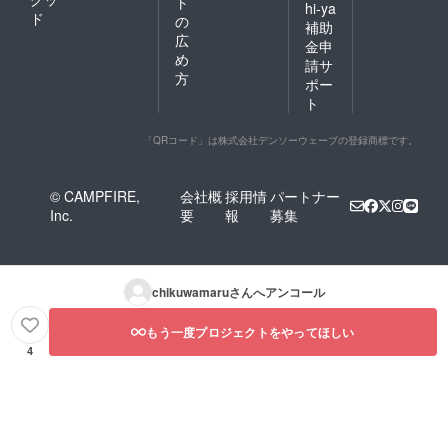
ト
hi-ya
ド
の
補助
広
金申
め
請サ
方
ポー
ト
「QRコード」は株式会社デンソーウェーブの登録商標です。
© CAMPFIRE,
会社概
採用情
パートナー
Inc.
要
報
募集
chikuwamaru
さんへアンコール
もう一度プロジェクトをやってほしい
4