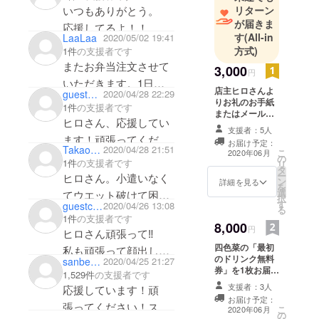
夏休みにでも遊びに行
いつもありがとう。
リターン
ければと思ってます。
が届きま
応援してるよ！！
す
(All-in
LaaLaa
2020/05/02 19:41
ですので、ヒロさんも
方式)
1件
の支援者です
頑張って下さい！
またお弁当注文させて
3,000
円
いただきます。1日も
店主ヒロさんよ
guest5bd104cafab4
2020/04/28 22:29
早くお店で飲める日が
りお礼のお手紙
1件
の支援者です
またはメールを
戻ってきますように。
ヒロさん、応援してい
送らせていただ
支援者：5人
きます。 「リ
ます！頑張ってくださ
お届け予定：
ターン不要」と
Takao lnoue
2020/04/28 21:51
こ
2020年06月
い！帰ったらまた美味
の
いう方はこちら
1件
の支援者です
リ
タ
をご選択くださ
しい酒と肴を楽しませ
ー
ヒロさん。小遣いなく
ン
い。 価格は3000
詳細を見る
を
ていただきます。
選
円以上で自由に
てウエット破けて困っ
択
す
設定できます。
guestcb8c8f65bad4
2020/04/26 13:08
る
てたとき、ウエットも
1件
の支援者です
8,000
らったの感謝してま
円
ヒロさん頑張って‼️
す。忙しくて周年時も
四色菜の「最初
私も頑張って顔出しま
のドリンク無料
sanbenyeye
2020/04/25 21:27
顔だせなかったけど、
すね🍺
券」を1枚お届け
1,529件
の支援者です
落ち着いたら顔出しま
いたします。
支援者：3人
応援しています！頑
「最初のドリン
す。微力ながらの協力
お届け予定：
ク無料券」は一
張ってください！スー
こ
2020年06月
ですが頑張ってくださ
の
回のご来店につ