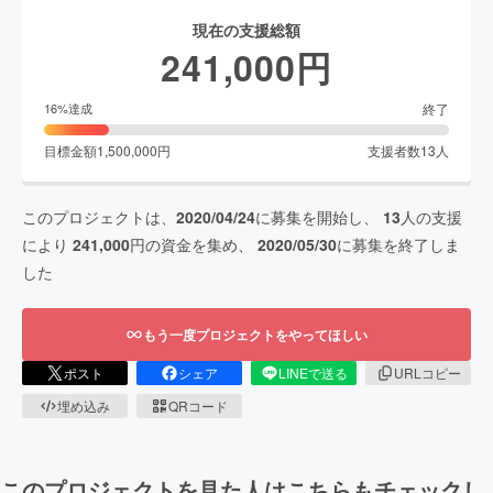
現在の支援総額
241,000
円
終了
16
%達成
目標金額
1,500,000
円
支援者数
13
人
このプロジェクトは、
2020/04/24
に募集を開始し、
13
人の支援
により
241,000
円の資金を集め、
2020/05/30
に募集を終了しま
した
もう一度プロジェクトをやってほしい
ポスト
シェア
LINEで送る
URLコピー
埋め込み
QRコード
このプロジェクトを見た人はこちらもチェックし