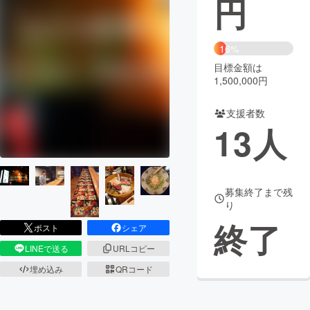
円
まちづくり・地域活性化
16%
目標金額は
CAMPFIRE for Social Good
CAMPFIRE Creation
1,500,000円
CAMPFIREふるさと納税
machi-ya
コミュニティ
支援者数
13
人
募集終了まで残
り
終了
ポスト
シェア
LINEで送る
URLコピー
埋め込み
QRコード