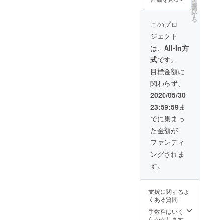
を
選
につき、 おひと
択
す
り様一枚のご利
る
用とさせていた
このプロ
だきます。 メ
ジェクト
ニューからお好
きなドリンクを
は、
All-In方
お選びいただけ
式
です。
ます。 有効期限
2021年6月30日
目標金額に
なお、もし残念
関わらず、
ながら四色菜が
閉店となってし
2020/05/30
まった場合は誠
23:59:59
ま
に申し訳ござい
ませんが チケッ
でに集まっ
トの履行ができ
た金額が
かねますので何
卒ご了承くださ
ファンディ
い。
ングされま
す。
支援に関するよ
くある質問
手数料はいく
らかかります