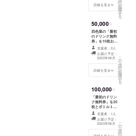
ー
が チケットの履
ン
一枚のご利用と
詳細を見る
を
行ができかねま
選
させていただき
択
すので何卒ご了
す
ます。 有効期限
る
承ください。
2021年6月30日
50,000
なお、もし残念
円
ながら四色菜が
四色菜の「最初
閉店となってし
のドリンク無料
まった場合は誠
券」を10枚お届
に申し訳ござい
けいたします。
ませんが チケッ
支援者：0人
※「最初のドリン
トの履行ができ
お届け予定：
ク無料券」は一
こ
かねますので何
2020年06月
の
回のご来店につ
リ
卒ご了承くださ
タ
き、 おひとり様
ー
い。
ン
一枚のご利用と
詳細を見る
を
選
させていただき
択
す
ます。 有効期限
る
2021年６月30日
100,000
なお、もし残念
円
ながら四色菜が
「最初のドリン
閉店となってし
ク無料券」を20
まった場合は誠
枚とボトル１本
に申し訳ござい
（７５０ｍｌ）
ませんが チケッ
支援者：1人
サービス券をお
トの履行ができ
お届け予定：
届けいたしま
こ
かねますので何
2020年06月
の
す。 「最初のド
リ
卒ご了承くださ
タ
リンク無料券」
ー
い。
ン
は一回のご来店
詳細を見る