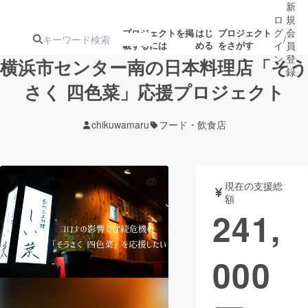
新
ロ
規
グ
会
プロジェクトを掲
はじ
プロジェクト
/
載するには
める
をさがす
イ
員
ン
登
横浜市センター南の日本料理店「そう
録
さく 四色菜」応援プロジェクト
人気のプロ
注目のリ
注目の新着プロ
募集終了が近いプ
もうすぐ公開
chikuwamaru
フード・飲食店
ジェクト
ターン
ジェクト
ロジェクト
されます
アート・写真
音楽
現在の支援総
額
241,
テクノロジー・ガジェット
ゲーム・サ
000
映像・映画
書籍・雑誌
ビジネス・起業
チャレンジ