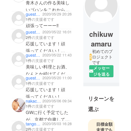
青木さんの作る美味し
いゴハンをこれからも
guest8235118f8dd4
2020/05/29 20:26
食べ続けたいです！応
1件
の支援者です
援しています！頑張っ
頑張ってーーー‼️
てください！まゆみ
chikuw
guestea7077ee7264
2020/05/22 16:01
2件
の支援者です
amaru
応援しています！頑
張ってください！
初めてのプ
guest8dba5b99a0d4
2020/05/22 11:43
ロジェクト
でも頑張り過ぎないで
1件
の支援者です
です
ください！
美味しい料理とお酒、
メッセー
なんとか続けてくださ
ジを送る
guestbe538d317954
2020/05/20 11:00
い。
1件
の支援者です
応援しています！頑
張ってください！
リターンを
nakachan1884
2020/05/06 09:34
1件
の支援者です
選ぶ
GWに行く予定でした
が、京都で自粛してま
tangomio
2020/05/03 16:28
目標金額
す！
2件
の支援者です
未達でも