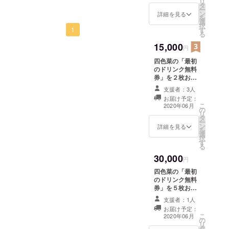
リ
ツ信者
タ
き、 おひとり様
い
ー
ン
一枚のご利用と
詳細を見る
を
選
させていただき
択
す
1
ます。 メニュー
る
からお好きなド
15,000
リンクをお選び
円
いただけます。
四色菜の「最初
有効期限 2021年
のドリンク無料
6月30日 なお、
券」を２枚お届
もし残念ながら
けいたします。
四色菜が閉店と
支援者：3人
「最初のドリン
なってしまった
お届け予定：
ク無料券」は一
場合は誠に申し
こ
2020年06月
の
回のご来店につ
訳ございません
リ
タ
き、 おひとり様
が チケットの履
ー
ン
一枚のご利用と
詳細を見る
行ができかねま
を
選
させていただき
すので何卒ご了
択
す
ます。 メニュー
承ください。
る
からお好きなド
30,000
リンクをお選び
円
いただけます。
四色菜の「最初
有効期限 2021年
のドリンク無料
6月30日 なお、
券」を５枚お届
もし残念ながら
けいたします。
四色菜が閉店と
支援者：1人
最初のドリンク
なってしまった
お届け予定：
無料券」は一回
こ
場合は誠に申し
2020年06月
の
のご来店につ
リ
訳ございません
タ
き、 おひとり様