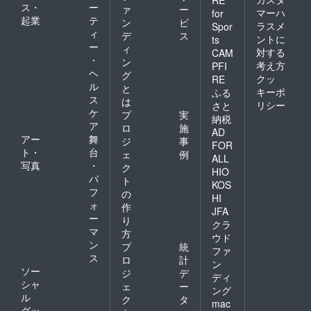
RE
ス・
ー
ァ
ー
マーハ
for
起業
テ
ン
ビ
ラスメ
Spor
ィ
デ
ス
ントに
ts
ー
ィ
対する
CAM
・
ン
考え方
PFI
ヘ
グ
クッ
RE
ル
と
キーポ
ふる
ス
は
リシー
さと
ケ
プ
実
納税
ア
ロ
施
AD
アー
舞
ジ
事
FOR
ト・
台
ェ
例
ALL
写真
・
ク
HIO
パ
ト
KOS
フ
の
HI
ォ
作
JFA
ー
り
クラ
マ
方
ウド
ン
プ
統
ファ
ス
ロ
計
ン
ソー
ジ
デ
ディ
シャ
ェ
ー
ング
ル
ク
タ
mac
グッ