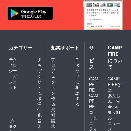
カテゴリー
起案サポート
サ
CAMP
ー
FIRE
テク
ま
プ
ス
ビ
につい
ノロ
ち
ロ
タ
ス
て
ジー
づ
ジ
ッ
・ガ
く
ェ
フ
CAM
CAMP
ジェ
り
ク
に
PFI
FIREと
ット
・
ト
相
RE
は
地
を
談
CAM
あんし
域
作
す
PFI
ん・安
活
る
る
RE
全への
性
資
コ
取り組
化
料
ミュ
み
プロ
音
請
ニ
ニュー
ダク
楽
求
ティ
ス