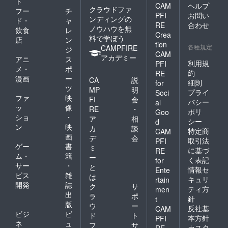
ト
CAM
ヘルプ
クラウドファ
フー
チ
PFI
お問い
ンディングの
ド・
ャ
RE
合わせ
ノウハウを無
飲食
レ
Crea
料で学ぼう
店
ン
tion
各種規定
CAMPFIRE
ジ
CAM
アカデミー
アニ
ス
利用規
PFI
メ・
ポ
約
RE
漫画
ー
CA
説
細則
for
ツ
MP
明
プライ
Soci
ファ
映
FI
会
バシー
al
ッ
像
RE
・
ポリ
Goo
ショ
・
ア
相
シー
d
ン
映
カ
談
特定商
CAM
画
デ
会
取引法
PFI
ゲー
書
ミ
に基づ
RE
ム・
籍
ー
く表記
for
サー
・
と
情報セ
Ente
ビス
雑
は
キュリ
rtain
開発
誌
ク
サ
ティ方
men
出
ラ
ポ
針
t
版
ウ
ー
反社基
CAM
ビジ
ビ
ド
ト
本方針
PFI
ネ
ュ
フ
サ
カスタ