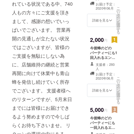
時、必ず備考欄
れている状況である中、740
お届け予定：
にご希望のお名
こ
2020年06月
の
前をご記入くだ
人もの方々にご支援を頂き
リ
タ
さい。
ー
ン
まして、感謝の想いでいっ
詳細を見る
を
選
択
ぱいでございます。 営業再
す
る
開の見通しが立たない状況
2,000
円
ではございますが、皆様の
今後蜂のどの
パーティーにも1
ご支援を無駄にしない為
回入れるエント
ランスチケット
に、店舗維持の継続と営業
支援者：293
&1ドリンクチ
人
ケット ※貸切
再開に向けて休業中も青山
お届け予定：
パーティーは入
こ
2020年06月
の
蜂を発信し続けていく所存
れません。 ＊チ
リ
タ
ケットのお渡し
ー
でございます。 支援者様へ
ン
詳細を見る
は営業再開後、
を
選
郵送となります
択
のリターンですが、5月末日
す
＊郵送日から１
る
年間有効となり
までには皆様にお届けでき
5,000
ます
円
るよう努めますので今しば
今後蜂のどの
パーティーにも
らくお待ち下さいませ。 リ
一回入れるエン
トランスチケッ
ターンの選択の中にある