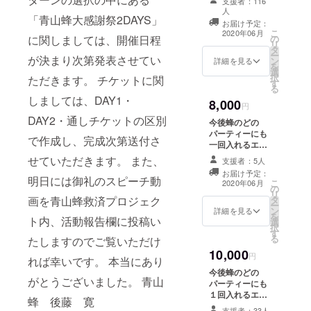
支援者：116
ト & ドリンクチ
人
「青山蜂大感謝祭2DAYS」
ケット５枚 ※貸
お届け予定：
切パーティーは
こ
2020年06月
に関しましては、開催日程
の
入れません。 ＊
リ
タ
チケットのお渡
ー
が決まり次第発表させてい
ン
詳細を見る
しは営業再開
を
選
後、郵送となり
択
ただきます。 チケットに関
す
ます ＊郵送日か
る
ら１年間有効と
しましては、DAY1・
8,000
円
なります
DAY2・通しチケットの区別
今後蜂のどの
パーティーにも
で作成し、完成次第送付さ
一回入れるエン
トランスチケッ
せていただきます。 また、
支援者：5人
ト & 1ドリンク
お届け予定：
チケット＆テ
明日には御礼のスピーチ動
こ
2020年06月
の
キーラショット
リ
画を青山蜂救済プロジェク
タ
１０杯with当店
ー
ン
スタッフと乾杯
詳細を見る
を
ト内、活動報告欄に投稿い
選
（スタッフと乾
択
す
杯無しも可能）
る
たしますのでご覧いただけ
※貸切パーティー
10,000
は入れません。
円
れば幸いです。 本当にあり
＊チケットのお
今後蜂のどの
渡しは営業再開
がとうございました。 青山
パーティーにも
後、郵送となり
１回入れるエン
蜂 後藤 寛
ます ＊郵送日か
トランスチケッ
ら１年間有効と
支援者：33人