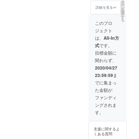
タ
れない貸切パー
グッズ（Tシャ
ー
新していきま
ン
ティーとしま
ツ）１点 ＊
詳細を見る
を
す。 ※2DAYで
選
す。 リターン "1
PASSのお渡し
択
500人限定
す
日分 チケット配
は営業再開後、
る
(1DAYで300人
布+飲み放題＋青
郵送となります
このプロ
入った段階で入
山蜂オリジナル
＊郵送日から１
場制限がかかり
ジェクト
グッズ（Tシャ
年間有効となり
ます ※本パー
ツ） ＊チケット
ます
は、
All-In方
ティーはこの
のお渡しは郵送
パーティーのチ
式
です。
となります ＊T
ケットでしか入
シャツの色はラ
目標金額に
れない貸切パー
ンダムでお渡し
ティーとしま
関わらず、
します 尚、こち
す。 リターン ”2
ら大感謝祭のリ
2020/04/27
日通しチケット
ターンは合計５
配布+飲み放題＋
23:59:59
ま
００名達成で締
青山蜂オリジナ
め切りとさせて
でに集まっ
ルグッズ（Tシャ
頂きます。
ツ）” ＊チケッ
た金額が
トのお渡しは郵
ファンディ
送となります ＊
Tシャツの色はラ
ングされま
ンダムでお渡し
す。
します 尚、こち
ら大感謝祭のリ
ターンは合計５
支援に関するよ
００名達成で締
くある質問
め切りとさせて
頂きます。