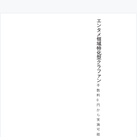
エ
ン
タ
メ
領
域
特
化
型
ク
ラ
フ
ァ
ン
手
数
料
0
円
か
ら
実
施
可
能