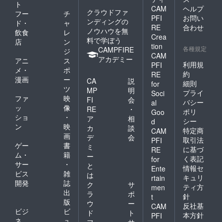
ト
CAM
ヘルプ
クラウドファ
フー
チ
PFI
お問い
ンディングの
ド・
ャ
RE
合わせ
ノウハウを無
飲食
レ
Crea
料で学ぼう
店
ン
tion
各種規定
CAMPFIRE
ジ
CAM
アカデミー
アニ
ス
利用規
PFI
メ・
ポ
約
RE
漫画
ー
CA
説
細則
for
ツ
MP
明
プライ
Soci
ファ
映
FI
会
バシー
al
ッ
像
RE
・
ポリ
Goo
ショ
・
ア
相
シー
d
ン
映
カ
談
特定商
CAM
画
デ
会
取引法
PFI
ゲー
書
ミ
に基づ
RE
ム・
籍
ー
く表記
for
サー
・
と
情報セ
Ente
ビス
雑
は
キュリ
rtain
開発
誌
ク
サ
ティ方
men
出
ラ
ポ
針
t
版
ウ
ー
反社基
CAM
ビジ
ビ
ド
ト
本方針
PFI
ネ
ュ