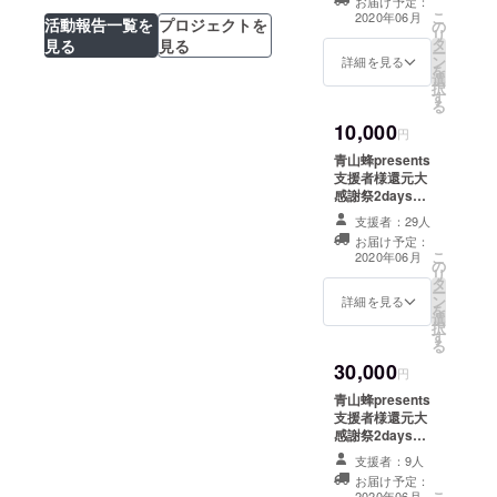
お届け予定：
後、開催予定の
こ
※2DAYで500人
2020年06月
活動報告一覧を
プロジェクトを
の
”青山蜂
リ
限定(1DAYで
タ
presents支援者
見る
見る
ー
300人入った段
ン
様還元大感謝祭
詳細を見る
を
階で入場制限が
選
2days”（支援者
択
かかります） ※
す
様限定）の2日通
る
本パーティーは
しチケットで
このパーティー
10,000
す。 コンテンツ
円
のチケットでし
は決定次第、随
か入れない貸切
青山蜂presents
時掲載更新して
パーティーとし
支援者様還元大
いきます。
ます。 リターン
感謝祭2days【2
※2DAYで500人
”1日分 チケット
日通しチケット
限定(1DAYで
支援者：29人
配布” ＊チケッ
+オリジナルドリ
300人入った段
お届け予定：
トのお渡しは郵
ンクチケット10
こ
階で入場制限が
2020年06月
の
送となります
枚】 営業再開
リ
かかります ※本
タ
尚、こちら大感
後、開催予定の
ー
パーティーはこ
ン
謝祭のリターン
”青山蜂
詳細を見る
を
のパーティーの
選
は合計５００名
presents支援者
択
チケットでしか
す
達成で締め切り
様還元大感謝祭
る
入れない貸切
とさせて頂きま
2days”（支援者
パーティーとし
30,000
す。
様限定）の2日通
円
ます。 リターン
しチケット+オリ
”2日通し チケッ
青山蜂presents
ジナルドリンク
ト配布” ＊チ
支援者様還元大
チケット10枚で
ケットのお渡し
感謝祭2days【1
す。 コンテンツ
は郵送となりま
日分チケット+飲
は決定次第、随
支援者：9人
す 尚、こちら大
み放題＋青山蜂
時掲載更新して
お届け予定：
感謝祭のリター
オリジナルグッ
こ
いきます。
2020年06月