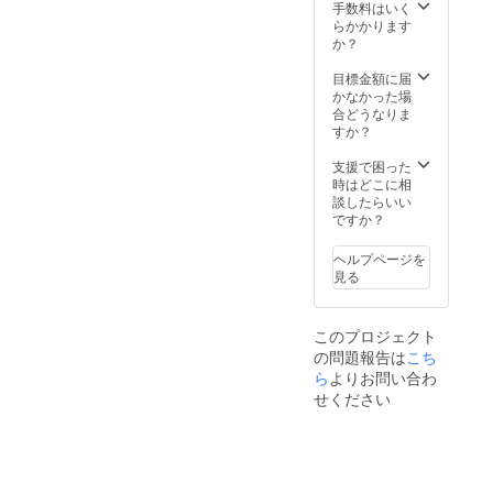
手数料はいく
らかかります
か？
目標金額に届
かなかった場
合どうなりま
すか？
支援で困った
時はどこに相
談したらいい
ですか？
ヘルプページを
見る
このプロジェクト
の問題報告は
こち
ら
よりお問い合わ
せください