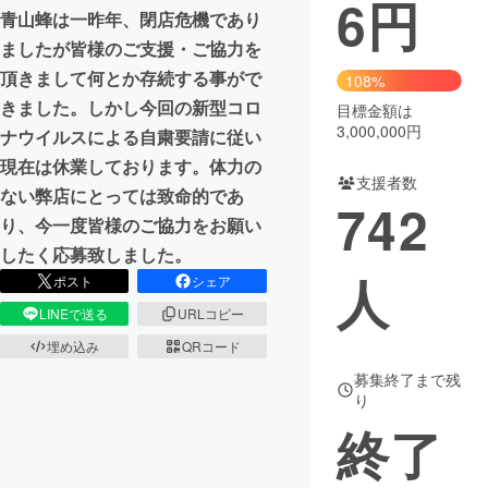
6
円
青山蜂は一昨年、閉店危機であり
まちづくり・地域活性化
ましたが皆様のご支援・ご協力を
頂きまして何とか存続する事がで
108%
きました。しかし今回の新型コロ
CAMPFIRE for Social Good
CAMPFIRE Creation
目標金額は
3,000,000円
ナウイルスによる自粛要請に従い
CAMPFIREふるさと納税
machi-ya
コミュニティ
現在は休業しております。体力の
支援者数
ない弊店にとっては致命的であ
742
り、今一度皆様のご協力をお願い
したく応募致しました。
人
ポスト
シェア
LINEで送る
URLコピー
埋め込み
QRコード
募集終了まで残
り
終了