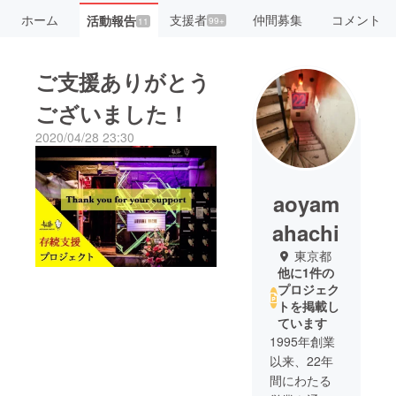
ホーム
支援者
仲間募集
コメント
活動報告
99+
11
ご支援ありがとう
ございました！
2020/04/28 23:30
aoyam
ahachi
東京都
他に1件の
プロジェク
トを掲載し
ています
1995年創業
以来、22年
間にわたる