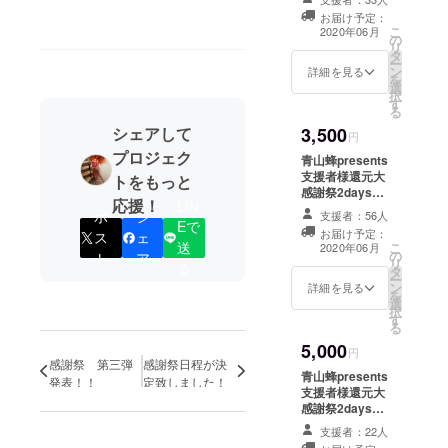
ト & スパークリ
なります
お届け予定：
ングワイン１本
こ
2020年06月
の
ご提供with当店
リ
タ
スタッフと共に
ー
ン
乾杯チケット
詳細を見る
を
選
（乾杯無しでも
択
す
可能です） ※貸
る
切パーティーは
シェアして
3,500
入れません。 ＊
円
チケットのお渡
プロジェク
青山蜂presents
しは営業再開
支援者様還元大
トをもっと
後、郵送となり
感謝祭2days【1
ます ＊郵送日か
応援！
LIN
日分 チケット】
ポ
シ
ら2年間有効とな
支援者：56人
営業再開後、開
Eで
ります
お届け予定：
ス
ェ
催予定の ”青山
送
こ
2020年06月
の
蜂presents支援
ト
ア
リ
る
タ
者様還元大感謝
ー
ン
祭2days”（支援
詳細を見る
を
選
者様限定）の1日
択
す
分チケットで
る
す。 2DAYSのう
5,000
ち、どちらかお
円
感謝祭 第三弾
感謝祭日程が決
好きな日にちで
青山蜂presents
発表！！
定致しました！
ご利用いただけ
支援者様還元大
ます。 コンテン
感謝祭2days【2
ツは決定次第、
日通し チケッ
随時掲載更新し
支援者：22人
ト】 営業再開
ていきます。