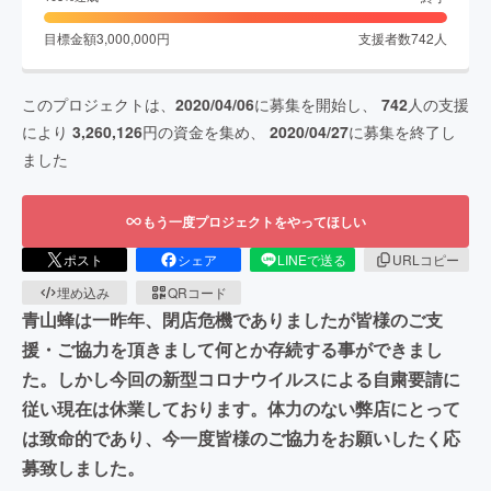
目標金額
3,000,000
円
支援者数
742
人
このプロジェクトは、
2020/04/06
に募集を開始し、
742
人の支援
により
3,260,126
円の資金を集め、
2020/04/27
に募集を終了し
ました
もう一度プロジェクトをやってほしい
ポスト
シェア
LINEで送る
URLコピー
埋め込み
QRコード
青山蜂は一昨年、閉店危機でありましたが皆様のご支
援・ご協力を頂きまして何とか存続する事ができまし
た。しかし今回の新型コロナウイルスによる自粛要請に
従い現在は休業しております。体力のない弊店にとって
は致命的であり、今一度皆様のご協力をお願いしたく応
募致しました。