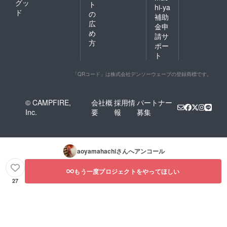
グッ
ト
hi-ya
ド
の
補助
広
金申
め
請サ
方
ポー
ト
「QRコード」は株式会社デンソーウェーブの登録商標です。
© CAMPFIRE,
会社概
採用情
パートナー
Inc.
要
報
募集
aoyamahachi
さんへアンコール
もう一度プロジェクトをやってほしい
27