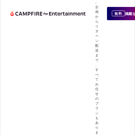
。
企
画
掲載
無料
か
ら
リ
タ
ー
ン
配
送
ま
で
、
す
べ
て
お
任
せ
の
プ
ラ
ン
も
あ
り
ま