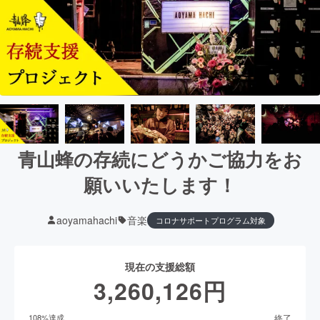
青山蜂の存続にどうかご協力をお
願いいたします！
aoyamahachi
音楽
コロナサポートプログラム対象
現在の支援総額
3,260,126
円
終了
108
%達成