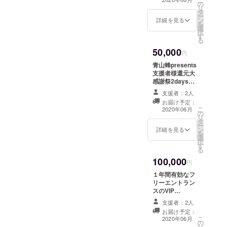
の
ンは合計５００
ズ（Tシャツ）】
リ
※2DAYで500人
タ
名達成で締め切
営業再開後、開
ー
限定(1DAYで
ン
りとさせて頂き
催予定の ”青山
詳細を見る
を
300人入った段
選
ます。
蜂presents支援
択
階で入場制限が
す
者様還元大感謝
る
かかります ※本
祭2days”（支援
パーティーはこ
50,000
者様限定）の1日
円
のパーティーの
分チケット+飲み
チケットでしか
青山蜂presents
放題＋青山蜂オ
入れない貸切
支援者様還元大
リジナルグッズ
パーティーとし
感謝祭2days【2
（Tシャツ）で
ます。 リターン
日通しチケット
す。 コンテンツ
支援者：2人
”2日通し チケッ
配布+飲み放題＋
は決定次第、随
お届け予定：
ト配布+オリジナ
青山蜂オリジナ
こ
時掲載更新して
2020年06月
の
ルドリンクチ
ルグッズ（Tシャ
リ
いきます。
タ
ケット10枚” ＊
ツ)】 営業再開
ー
2DAYSのうち、
ン
チケットのお渡
後、開催予定の
詳細を見る
を
どちらかお好き
選
しは郵送となり
”青山蜂
択
な日にちでご利
す
ます 尚、こちら
presents支援者
る
用いただけま
大感謝祭のリ
様還元大感謝祭
す。 ※2DAYで
100,000
ターンは合計５
2days”（支援者
円
500人限定
００名達成で締
様限定）の2日通
(1DAYで300人
１年間有効なフ
め切りとさせて
しチケット配布
入った段階で入
リーエントラン
頂きます。
+飲み放題＋青山
場制限がかかり
スのVIP
蜂オリジナル
ます ※本パー
PASS（来店毎
グッズ（Tシャ
支援者：2人
ティーはこの
に１ドリンク
ツ)です。 コンテ
お届け予定：
パーティーのチ
サービス）＋青
こ
ンツは決定次
2020年06月
の
ケットでしか入
山蜂オリジナル
リ
第、随時掲載更