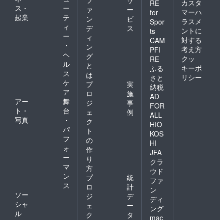
フ
サ
カスタ
RE
ス・
ー
ァ
ー
マーハ
for
起業
テ
ン
ビ
ラスメ
Spor
ィ
デ
ス
ントに
ts
ー
ィ
対する
CAM
・
ン
考え方
PFI
ヘ
グ
クッ
RE
ル
と
キーポ
ふる
ス
は
リシー
さと
ケ
プ
実
納税
ア
ロ
施
AD
アー
舞
ジ
事
FOR
ト・
台
ェ
例
ALL
写真
・
ク
HIO
パ
ト
KOS
フ
の
HI
ォ
作
JFA
ー
り
クラ
マ
方
ウド
ン
プ
統
ファ
ス
ロ
計
ン
ソー
ジ
デ
ディ
シャ
ェ
ー
ング
ル
ク
タ
mac