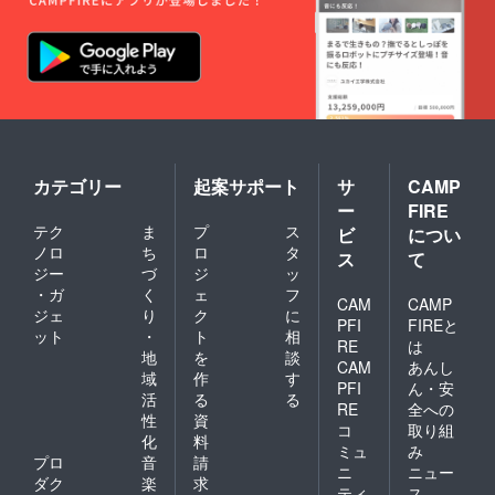
カテゴリー
起案サポート
サ
CAMP
ー
FIRE
テク
ま
プ
ス
ビ
につい
ノロ
ち
ロ
タ
ス
て
ジー
づ
ジ
ッ
・ガ
く
ェ
フ
CAM
CAMP
ジェ
り
ク
に
PFI
FIREと
ット
・
ト
相
RE
は
地
を
談
CAM
あんし
域
作
す
PFI
ん・安
活
る
る
RE
全への
性
資
コ
取り組
化
料
ミュ
み
プロ
音
請
ニ
ニュー
ダク
楽
求
ティ
ス