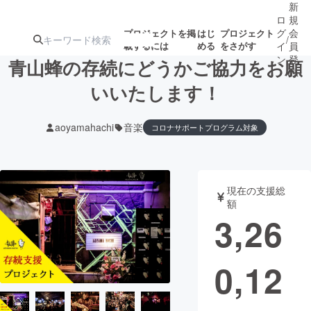
新
ロ
規
グ
会
プロジェクトを掲
はじ
プロジェクト
/
載するには
める
をさがす
イ
員
ン
登
青山蜂の存続にどうかご協力をお願
録
いいたします！
人気のプロ
注目のリ
注目の新着プロ
募集終了が近いプ
もうすぐ公開
aoyamahachi
音楽
コロナサポートプログラム対象
ジェクト
ターン
ジェクト
ロジェクト
されます
アート・写真
音楽
現在の支援総
額
3,26
テクノロジー・ガジェット
ゲーム・サ
映像・映画
書籍・雑誌
0,12
ビジネス・起業
チャレンジ