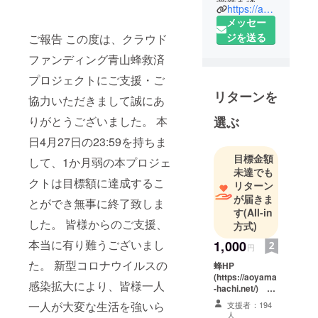
営業を通じ
https://aoyama-hachi.net
て素晴らし
メッセー
いと思う音
ジを送る
ご報告 この度は、クラウド
楽、アー
ファンディング青山蜂救済
ト、ＦＯＯ
プロジェクトにご支援・ご
Ｄ、映像を
リターンを
融合させた
協力いただきまして誠にあ
独自の空間
りがとうございました。 本
選ぶ
作りを目指
日4月27日の23:59を持ちま
して、お客
目標金額
様に満足い
して、1か月弱の本プロジェ
未達でも
ただけるよ
クトは目標額に達成するこ
リターン
うなお店と
が届きま
とができ無事に終了致しま
なるように
す
(All-in
奮闘中！
した。 皆様からのご支援、
方式)
本当に有り難うございまし
1,000
円
た。 新型コロナウイルスの
蜂HP
(https://aoyama
感染拡大により、皆様一人
-hachi.net/) に
支援者様の名前
一人が大変な生活を強いら
支援者：194
を掲載 ※支援
人