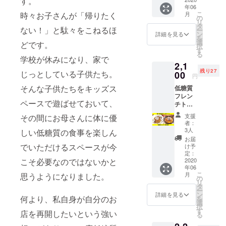
す。
で提供
プレー
年06
念し
させて
トは以
こ
月
時々お子さんが「帰りたく
て、店
いただ
の
下のご
リ
内にリ
きま
タ
用意が
ない！」と駄々をこねるほ
ー
ニュー
す。
ン
ありま
詳細を見る
を
アル
ケーキ
選
す。 ・
どです。
択
オープ
は以下
す
日替わ
る
ン記念
の3種類
学校が休みになり、家で
りラン
2,1
ポス
です。
チ(平日
残り27
ターを
じっとしている子供たち。
00
・チー
のみ) ・
円
貼らせ
ズケー
華美チ
そんな子供たちをキッズス
低糖質
ていた
キ ・ガ
キンカ
フレン
だきま
トー
レー ・
ペースで遊ばせておいて、
チトー
す。 そ
ショコ
とろと
ストか
のポス
ラ ・
ろオム
支援
その間にお母さんに体に優
パン
ターに
ティラ
ライス
者：
ケーキ
あなた
ミス こ
3人
・手ご
しい低糖質の食事を楽しん
を選ん
のお名
ちらで
ねハン
お届
でいた
前をサ
でいただけるスペースが今
ご購入
け予
バーグ
だける
ポー
定：
者様を
・照り
チケッ
2020
こそ必要なのではないかと
ター様
把握し
焼きチ
年06
ト3枚で
として
ており
キン ・
こ
月
思うようになりました。
す。 こ
掲載さ
の
ますの
豚生姜
リ
ちらで
せてい
タ
で、ご
焼き ※
ー
ご購入
ただき
ン
来店時
詳細を見る
選べる
何より、私自身が自分のお
を
者様を
ます。
選
にチ
主食5種
択
把握し
掲載名
す
ケット
白ご
店を再開したいという強い
る
ており
は本名
をご使
飯、玄
ますの
でなく