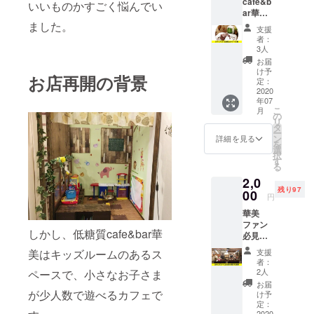
cafe&b
とをお
すの
いいものかすごく悩んでい
ar華美
伝えく
で、受
のテイ
ました。
ださ
け取っ
支援
クアウ
い。
ていた
者：
トケー
『美味
だけた
3人
キ3つ
しく楽
らと思
お届
セット
しく健
いま
け予
お店再開の背景
です。
康にな
定：
す。 よ
本来低
2020
る食
ろしく
年07
糖質
事』を
お願い
こ
月
cafe&b
モッ
の
いたし
リ
ar華美
トー
タ
ます！
ー
のテイ
に、提
ン
詳細を見る
を
クアウ
供して
選
択
トケー
いるラ
す
る
キ3つ
ンチを
2,0
セット
ぜひお
残り97
です。
00
楽しみ
円
本来
くださ
華美
1,620円
い。 お
ファン
のとこ
店で頼
しかし、低糖質cafe&bar華
必見の
ろクラ
むより
リター
ウド
消費税
支援
美はキッズルームのあるス
ンで
ファン
分お得
者：
す。 リ
ディン
になり
2人
ペースで、小さなお子さま
ニュー
グ特別
ます！
お届
アル
価格で
が少人数で遊べるカフェで
低糖質
け予
オープ
1,500円
定：
ランチ
ンを記
2020