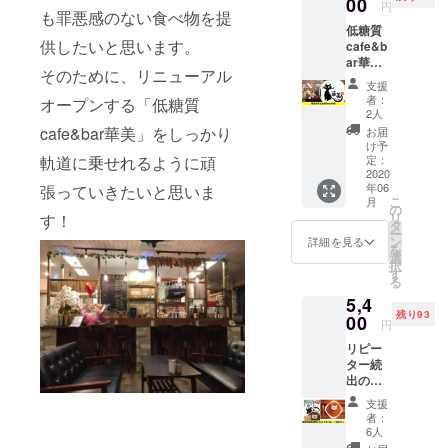
00
のラン
デザー
選べる
円
時にチ
も罪悪感のない食べ物を提
してお
チをぜ
トは、
主食5種
ケット
低糖質
ります
ひお楽
ケーキ
白ご
をご使
供したいと思います。
cafe&b
ので、
しみく
もアイ
飯、玄
用いた
ar華美
ご来店
ださ
スク
米ご
だくこ
そのために、リニューアル
で使え
時にチ
い。 お
リーム
飯、こ
支援
とをお
る5,000
ケット
店で頼
もすべ
者：
オープンする「低糖質
んにゃ
伝えく
円分の
をご使
むより
2人
てが手
くライ
ださ
金券で
用いた
消費税
cafe&bar華美」をしっかり
作り
お届
ス、小
い。 ※
す。 ク
だくこ
分お得
け予
で、無
麦パ
この権
ラファ
軌道に乗せれるように頑
とをお
定：
になり
添加に
ン、大
利の開
ンだけ
2020
伝えく
ます！
こだ
豆パン
始の有
年06
張っていきたいと思いま
の特別
ださ
※キッズ
わって
※状況に
効期限
こ
月
価格で
い。 デ
の
プレー
いま
よって
は2021
リ
す！
ご提供
ザート
タ
トは低
す。 低
メ
年5月ま
ー
させて
には、
ン
糖質で
詳細を見る
糖質の
ニュー
でで
を
いただ
白砂糖
選
はあり
パフェ
は変更
す。 低
択
きま
と小麦
す
ませ
は華美
となる
糖質
る
す！ 低
粉は切
ん。 ※
でも大
ことが
cafe&b
5,4
糖質
り離せ
状況に
人気の
ありま
ar華美
残り93
cafe&b
00
ない材
よって
商品で
円
す。 ※
住所：
ar華美
料で
メ
す！ 糖
こちら
大阪府
リピー
住所：
す。
ニュー
質制限
のチ
大阪市
ター続
大阪府
「ダイ
は変更
にこだ
ケット
北区中
出の
大阪市
エット
となる
わって
の有効
崎１丁
「低糖
北区中
中だか
ことが
いない
支援
期限は
目６－
質
崎１丁
ら…」
ありま
者：
方にも
2021年
１７ 電
cafe&b
目６－
、「糖
6人
す。 ※
食べて
6月まで
話番
ar華
１７ 電
質制限