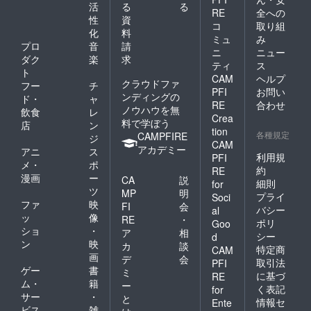
活
る
る
RE
全への
性
資
コ
取り組
化
料
ミュ
み
プロ
音
請
ニ
ニュー
ダク
楽
求
ティ
ス
ト
CAM
ヘルプ
クラウドファ
フー
チ
PFI
お問い
ンディングの
ド・
ャ
RE
合わせ
ノウハウを無
飲食
レ
Crea
料で学ぼう
店
ン
tion
各種規定
CAMPFIRE
ジ
CAM
アカデミー
アニ
ス
利用規
PFI
メ・
ポ
約
RE
漫画
ー
CA
説
細則
for
ツ
MP
明
プライ
Soci
ファ
映
FI
会
バシー
al
ッ
像
RE
・
ポリ
Goo
ショ
・
ア
相
シー
d
ン
映
カ
談
特定商
CAM
画
デ
会
取引法
PFI
ゲー
書
ミ
に基づ
RE
ム・
籍
ー
く表記
for
サー
・
と
情報セ
Ente
ビス
雑