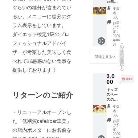
ar華美
ケット
スをご
でご利
ぐらいの糖分が含まれてい
をご使
購入さ
支援
用いた
用いた
れる方
者：
るか、メニューに糖分のグ
だける
だくこ
はクラ
3人
お得な
とをお
ウド
お届
ラム表示をしています。
低糖質
伝えく
ファン
け予
パフェ
ださ
定：
ディン
ダイエット検定1級のプロ
券3枚
2020
い。
グ購入
年06
セット
『美味
された
フェッショナルアドバイ
こ
月
です。
しく楽
の
方が断
リ
こちら
ザーが考案した美味しく食
しく健
タ
然お得
ー
でご購
康にな
ン
です！
詳細を見る
を
べれて罪悪感のない食事を
入者様
る食
選
低糖質
択
を把握
事』を
す
ランチ
る
提供しております！
してお
モッ
ボック
3,0
ります
トー
スは以
残り30
ので、
00
に、提
下の5種
円
ご来店
供して
類から
キッズ
時にチ
いるラ
お選び
リターンのご紹介
スペー
ケット
ンチを
いただ
スのあ
をご使
ぜひお
けま
る低糖
用いた
楽しみ
す。 ・
支援
質
だくこ
くださ
華美チ
者：
・リニューアルオープンし
cafe&b
とをお
い。 お
0人
キンカ
ar華美
伝えく
た「低糖質cafe&bar華美」
店で頼
レー ・
お届
のキッ
ださ
むより
け予
とろと
ズレー
の店内ポスターにお名前を
い。 デ
定：
消費税
ろオム
トを5回
2020
ザート
分お得
ライス
年06