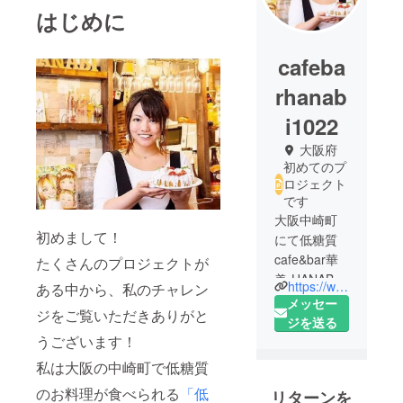
はじめに
cafeba
rhanab
i1022
大阪府
初めてのプ
ロジェクト
です
大阪中崎町
初めまして！
にて低糖質
cafe&bar華
たくさんのプロジェクトが
美-HANABI-
https://www.instagram.com/cafebar_hanabi/?hl=ja
ある中から、私のチャレン
してまーす
メッセー
ジをご覧いただきありがと
(๑>◡<๑)
ジを送る
キッズルー
うございます！
ム 、ベビー
私は大阪の中崎町で低糖質
ルームもあ
のお料理が食べられる
「低
リターンを
り！