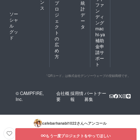
ン
プ
統
ファ
ス
ロ
計
ン
ソー
ジ
デ
ディ
シャ
ェ
ー
ング
ル
ク
タ
mac
グッ
ト
hi-ya
ド
の
補助
広
金申
め
請サ
方
ポー
ト
「QRコード」は株式会社デンソーウェーブの登録商標です。
© CAMPFIRE,
会社概
採用情
パートナー
Inc.
要
報
募集
cafebarhanabi1022
さんへアンコール
もう一度プロジェクトをやってほしい