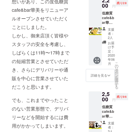
2,2
用いた
想いがあり、この度低糖質
米ご
残り28
で、ご
00
ても構
だくこ
飯、こ
円
来店時
cafe&bar華美をリニューア
いませ
とをお
んにゃ
低糖質
にチ
ん。 ぜ
伝えく
くライ
cafe&b
ルオープンさせていただく
ケット
ひ、あ
ださ
ス、小
ar華美
をご使
なたの
い。 ※
麦パ
ことにしました。
のテイ
用いた
お名前
こちら
ン、大
支援
クアウ
だくこ
を「低
のチ
者：
豆パン
しかし、御来店頂く皆様や
ト用低
とをお
糖質
2人
ケット
※状況に
糖質丼
伝えく
cafe&b
の有効
お届
スタッフの安全を考慮し、
よって
もしく
ださ
ar華
け予
期限は
メ
は低糖
い。 ※
定：
美」の
しばらくは11時〜17時まで
2021年
ニュー
質サン
2020
こちら
ポス
7月まで
は変更
年06
ドイッ
の短縮営業とさせていただ
のチ
ターに
です。
となる
こ
月
チを選
ケット
の
掲載さ
ことが
リ
き、さらにデリバリーや通
んでい
の有効
タ
せてく
ありま
ー
ただけ
期限は
ン
ださ
詳細を見る
す。 お
を
販を中心に営業させていた
るチ
2021年
選
い。 ※
子様と
択
ケット3
7月まで
す
備考欄
一緒に
だこうと思います。
る
枚で
です。
にポス
楽しむ
2,5
す。 こ
低糖質
ターに
ことが
残り96
ちらで
00
cafe&b
掲載す
でも、これまでやったこと
円
できる
ご購入
ar華美
るお名
華美で
低糖質
者様を
住所：
のない営業形態で、デリバ
前を入
のラン
cafe&b
把握し
大阪府
力して
チをぜ
ar華美
リーなどを開始するには費
ており
大阪市
くださ
ひお楽
で使え
ますの
北区中
い。
支援
しみく
用がかかってしまいます。
る金券
で、ご
崎１丁
者：
ださ
3,000円
来店時
目６－
3人