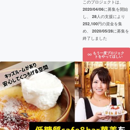
このプロジェクトは、
2020/04/06
に募集を開始
し、
28
人の支援により
252,100
円の資金を集
め、
2020/05/28
に募集を
終了しました
もう一度プロジェク
トをやってほしい