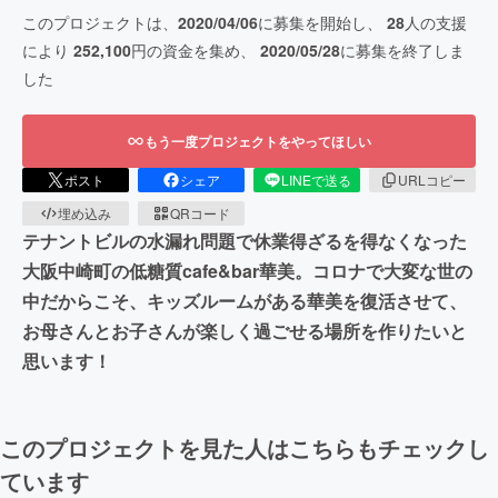
このプロジェクトは、
2020/04/06
に募集を開始し、
28
人の支援
により
252,100
円の資金を集め、
2020/05/28
に募集を終了しま
した
もう一度プロジェクトをやってほしい
ポスト
シェア
LINEで送る
URLコピー
埋め込み
QRコード
テナントビルの水漏れ問題で休業得ざるを得なくなった
大阪中崎町の低糖質cafe&bar華美。コロナで大変な世の
中だからこそ、キッズルームがある華美を復活させて、
お母さんとお子さんが楽しく過ごせる場所を作りたいと
思います！
このプロジェクトを見た人はこちらもチェックし
ています