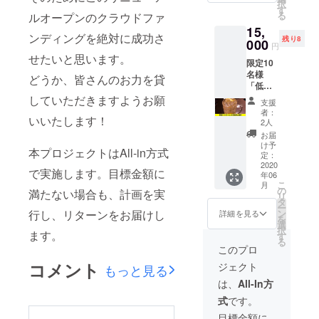
択
勧めの
じっく
す
す。 低
る
ルオープンのクラウドファ
権利で
り煮込
糖質
15,
す！ ご
んだ、
チーズ
ンディングを絶対に成功さ
残り8
購入者
000
深い味
ケーキ
円
様はこ
わいの
が人気
せたいと思います。
限定10
ちらで
本格的
です
名様
把握さ
なカ
どうか、皆さんのお力を貸
が、
「低糖
せてい
レーで
オー
質
ただ
していただきますようお願
す。 小
ナーの
支援
cafe&b
き、初
麦粉不
者：
オスス
いいたします！
ar華
回来店
使用グ
2人
メは低
美」1年
時から1
ルテン
お届
糖質
間ハイ
年間
フ
け予
ティラ
本プロジェクトはAll-in方式
ボール
コー
定：
リー、
ミス。
が1日1
2020
ヒーを1
チキン
濃厚
で実施します。目標金額に
年06
杯無料
日1杯無
ゴロゴ
チーズ
こ
月
になる
料で提
の
ロで、
満たない場合も、計画を実
と小麦
リ
権利で
供させ
タ
タンパ
粉を使
ー
す。 常
ていた
ン
行し、リターンをお届けし
ク質
詳細を見る
わない
を
連様に
だきま
選
たっぷ
スポン
択
はお勧
ます。
す。 ご
す
り糖質
ジが自
る
めの権
友人と
制限に
このプロ
慢。 ボ
利で
一緒に
最適で
リュー
コメント
ジェクト
もっと見る
す！ ご
ご来店
す。
ムのあ
購入者
してい
100gに
は、
All-In方
るパ
様はこ
ただき
含まれ
フェや
式
です。
ちらで
「コー
る糖質
パン
把握さ
ヒーを
は、何
目標金額に
ケーキ