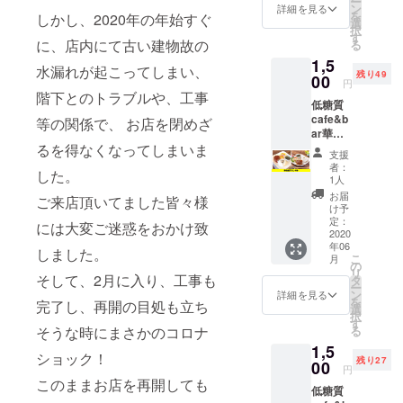
ー
だきま
ン
詳細を見る
を
しかし、2020年の年始すぐ
す。 お
選
択
店を
す
に、店内にて古い建物故の
る
オープ
1,5
ンさせ
水漏れが起こってしまい、
残り49
てから
00
円
ここま
階下とのトラブルや、工事
低糖質
で色ん
cafe&b
なこと
等の関係で、 お店を閉めざ
ar華美
があり
で親子
るを得なくなってしまいま
まし
支援
で楽し
た。 で
者：
した。
めるラ
も、再
1人
ンチ券
度お店
お届
ご来店頂いてました皆々様
です。
をオー
け予
こちら
プンさ
定：
には大変ご迷惑をおかけ致
でご購
2020
せるこ
年06
入者様
とがで
しました。
こ
月
を把握
きるの
の
リ
してお
そして、2月に入り、工事も
は皆さ
タ
ー
ります
んのお
ン
詳細を見る
を
完了し、再開の目処も立ち
ので、
かげで
選
択
ご来店
す。 お
す
る
そうな時にまさかのコロナ
時にチ
礼の気
1,5
ケット
持ちを
ショック！
残り27
をご使
00
メール
円
用いた
でお送
このままお店を再開しても
低糖質
だくこ
りしま