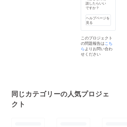
い。 ハ
cafe&b
談したらいい
方、ト
ありま
イボー
ar華美
ですか？
レーニ
す。 ※
ルが無
住所：
ング等
こちら
料であ
大阪府
で糖質
ヘルプページを
のチ
ると
大阪市
制限を
見る
ケット
知った
北区中
されて
の有効
ら、ご
崎１丁
いる
期限は
友人も
目６－
方、糖
2021年
このプロジェクト
驚かれ
１７ 電
尿病ま
6月まで
の問題報告は
こち
ると思
話番
たは予
です。
いま
ら
よりお問い合わ
号：06-
備軍の
す。 ※
6225-
方、是
せください
この権
7175
非！ 低
利の開
糖質パ
始の有
ンやラ
効期限
イスと
は2021
組み合
年5月ま
わせて
でで
お召し
す。 低
上がり
同じカテゴリーの人気プロジェ
糖質
下さ
cafe&b
い。 ※
クト
ar華美
送料込
住所：
みのお
大阪府
値段で
大阪市
す。
北区中
崎１丁