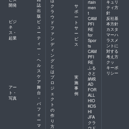
は
キュリ
rtain
開発
誌
ク
サ
ティ方
men
出
ラ
ポ
針
t
版
ウ
ー
反社基
CAM
ビジ
ビ
ド
ト
本方針
PFI
ネ
ュ
フ
サ
カスタ
RE
ス・
ー
ァ
ー
マーハ
for
起業
テ
ン
ビ
ラスメ
Spor
ィ
デ
ス
ントに
ts
ー
ィ
対する
CAM
・
ン
考え方
PFI
ヘ
グ
クッ
RE
ル
と
キーポ
ふる
ス
は
リシー
さと
ケ
プ
実
納税
ア
ロ
施
AD
アー
舞
ジ
事
FOR
ト・
台
ェ
例
ALL
写真
・
ク
HIO
パ
ト
KOS
フ
の
HI
ォ
作
JFA
ー
り
クラ
マ
方
ウド