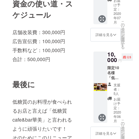
こちら
お届
資金の使い道・ス
頂きた
です。
号：06-
美」特
話番
をして
け予
のチ
い美味
6225-
製低糖
号：06-
定：
いるか
ケット
しさで
ケジュール
7175
質レト
2020
6225-
ら！」
の有効
す。 低
年07
ルトチ
7175
と、食
期限は
糖質パ
こ
月
キンカ
の
べたく
2021年
フェを
リ
レーの
タ
ても
6月まで
ぜひ味
店舗改装費：300,000円
ー
10個
ン
グッと
詳細を見る
です。
わって
を
セット
選
我慢す
広告宣伝費：100,000円
みてく
択
をクラ
す
る必要
ださ
る
ウド
手数料など：100,000円
はあり
い。 ※
10,
ファン
ませ
状況に
残り5
ディン
合計：500,000円
000
ん。
円
よって
グ特別
「華
メ
限定10
価格で
美」の
ニュー
名様
お届け
デザー
は変更
「低糖
しま
トは、
となる
最後に
質
す！ ト
ケーキ
支援
ことが
cafe&b
マト
もアイ
者：
ありま
ar華
ベース
5人
スク
す。 ※
美」1年
にク
リーム
お届
こちら
低糖質のお料理が食べられ
間コー
リー
け予
もすべ
のチ
ヒーが1
ミーな
定：
てが手
るお店と言えば「低糖質
ケット
日1杯無
2020
風味と
作り
の有効
年06
料にな
辛味ス
cafe&bar華美」と言われる
で、無
期限は
こ
月
る権利
パイス
の
添加に
2021年
リ
です。
が効い
ように頑張りたいです！
タ
こだ
6月まで
ー
常連様
ていま
ン
詳細を見る
わって
です。
を
そのためにこのリニューア
にはお
す。
選
いま