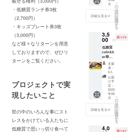
載せる権利（3,000円）
ご利用
には、
になり
・手ご
こ
月
いただ
白砂糖
の
ます！
ねハン
・低糖質ランチ券3枚
リ
けるチ
と小麦
タ
低糖質
バーグ
ー
ケット
粉は切
ン
ランチ
詳細を見る
・照り
（2,700円）
を
です。
り離せ
選
プレー
焼きチ
択
こちら
ない材
す
トは以
・キッズプレート券3枚
キン ・
る
でご購
料で
下のご
豚生姜
3,5
入者様
（3,000円）
す。
用意が
焼き ※
残り26
を把握
00
「ダイ
ありま
選べる
円
など様々なリターンを用意
してお
エット
す。 ・
主食5種
低糖質
ります
中だか
日替わ
白ご
しておりますので、ぜひリ
cafe&b
ので、
ら…」
りラン
飯、玄
ar華美
ご来店
、「糖
チ(平日
米ご
ターンをご覧ください。
でご利
時にチ
質制限
のみ) ・
飯、こ
支援
用いた
ケット
をして
華美チ
者：
んにゃ
だける
をご使
いるか
4人
キンカ
くライ
お得な
用いた
ら！」
レー ・
お届
ス、小
低糖質
だくこ
と、食
け予
プロジェクトで実
とろと
麦パ
ケーキ
とをお
定：
べたく
ろオム
ン、大
とドリ
2020
伝えく
ても
ライス
豆パン
現したいこと
年06
ンクの
ださ
グッと
・手ご
※こちら
こ
月
セット
い。 お
の
我慢す
ねハン
でご購
リ
券5枚
子様と
タ
る必要
バーグ
入者様
ー
セット
一緒に
ン
はあり
詳細を見る
・照り
世の中のいろんな事にスト
を把握
を
です。
楽しむ
選
ませ
焼きチ
してお
択
こちら
ことが
す
ん。
レスをかけている人たちに
キン ・
ります
る
でご購
できる
「華
豚生姜
ので、
4,0
入者様
低糖質で思いっ切り食べて
華美で
美」の
焼き ※
ご来店
残り97
を把握