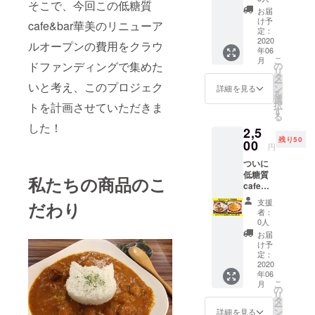
い。 お
そこで、今回この低糖質
分で
にチ
１７ 電
お届
店で頼
す。 ク
ケット
話番
け予
cafe&bar華美のリニューア
むより
ラウド
をご使
定：
号：06-
消費税
ファン
2020
用いた
6225-
ルオープンの費用をクラウ
分お得
年06
ディン
だくこ
7175
になり
こ
月
グだけ
とをお
ドファンディングで集めた
の
ます！
リ
の特別
伝えく
タ
※キッズ
ー
いと考え、このプロジェク
価格で
ださ
ン
詳細を見る
プレー
を
ご提供
い。 お
選
トは低
択
トを計画させていただきま
させて
店で頼
す
糖質で
る
いただ
むより
した！
はあり
2,5
きま
消費税
ませ
残り50
す！ 低
00
分お得
円
ん。 ※
糖質
になり
こちら
ついに
cafe&b
ます！
のチ
低糖質
ar華美
※状況に
私たちの商品のこ
ケット
cafe&b
住所：
よって
の有効
ar華美
大阪府
メ
支援
だわり
期限は
がテイ
大阪市
ニュー
者：
2021年
クアウ
北区中
は変更
0人
6月まで
トラン
崎１丁
となる
お届
です。
チボッ
目６－
ことが
け予
クスを
１７ 電
定：
ありま
始めま
2020
話番
す。 ※
年06
す！ 華
号：06-
こちら
こ
月
美に取
6225-
の
のチ
リ
りに来
7175
タ
ケット
ー
ていた
ン
の有効
詳細を見る