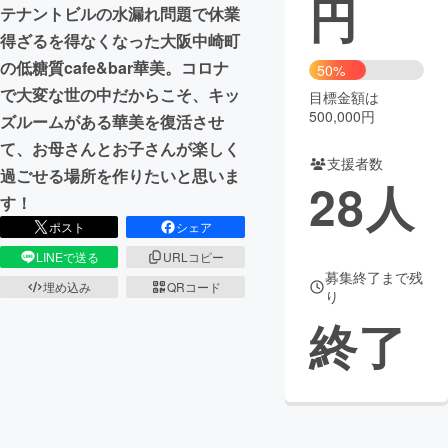
円
テナントビルの水漏れ問題で休業
まちづくり・地域活性化
得ざるを得なくなった大阪中崎町
の低糖質cafe&bar華美。コロナ
50%
で大変な世の中だからこそ、キッ
目標金額は
CAMPFIRE for Social Good
CAMPFIRE Creation
500,000円
ズルームがある華美を復活させ
CAMPFIREふるさと納税
machi-ya
コミュニティ
て、お母さんとお子さんが楽しく
支援者数
過ごせる場所を作りたいと思いま
28
人
す！
ポスト
シェア
LINEで送る
URLコピー
募集終了まで残
埋め込み
QRコード
り
終了