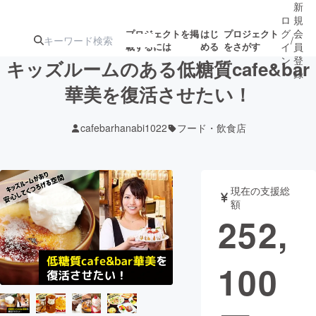
新
ロ
規
グ
会
プロジェクトを掲
はじ
プロジェクト
/
載するには
める
をさがす
イ
員
ン
登
キッズルームのある低糖質cafe&bar
録
華美を復活させたい！
人気のプロ
注目のリ
注目の新着プロ
募集終了が近いプ
もうすぐ公開
cafebarhanabi1022
フード・飲食店
ジェクト
ターン
ジェクト
ロジェクト
されます
アート・写真
音楽
現在の支援総
額
252,
テクノロジー・ガジェット
ゲーム・サ
100
映像・映画
書籍・雑誌
ビジネス・起業
チャレンジ