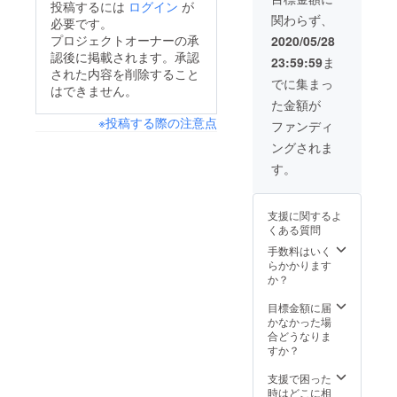
投稿するには
ログイン
が
せてい
お願い
と、
もあり
関わらず、
ただ
必要です。
しま
3.3g！
ます
き、初
す」と
甘口〜
プロジェクトオーナーの承
2020/05/28
よ。 糖
回来店
ドヤ顔
中辛く
認後に掲載されます。承認
質制限
23:59:59
ま
時から1
でご注
らいの
にこだ
された内容を削除すること
年間ハ
文して
辛さな
でに集まっ
わって
はできません。
イボー
くださ
ので、
いない
た金額が
ルを1日
い。
辛いカ
方にも
1杯無料
※投稿する際の注意点
コー
レーが
ファンディ
食べて
で提供
ヒーが
苦手な
頂きた
ングされま
させて
無料で
方や、
い美味
いただ
あると
お子様
す。
しさで
きま
知った
でもお
す。 低
す。 ご
ら、ご
召し上
糖質
友人と
友人も
がり頂
ケーキ
支援に関するよ
一緒に
驚かれ
けま
セット
くある質問
ご来店
ると思
す。 ※
をぜひ
してい
いま
手数料はいく
お好み
味わっ
ただき
す。 ※
らかかります
で香辛
てみて
「ハイ
この権
か？
料を加
くださ
ボール
利の開
えてる
い。 ※
をお願
始の有
目標金額に届
のもお
状況に
いしま
効期限
かなかった場
スス
よって
す」と
は2021
合どうなりま
メ！ 糖
メ
ドヤ顔
年5月ま
すか？
質制限
ニュー
でご注
でで
ダイ
は変更
文して
す。 低
支援で困った
エット
となる
くださ
糖質
時はどこに相
中の
ことが