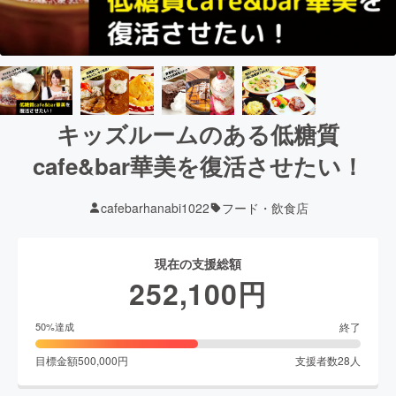
キッズルームのある低糖質
cafe&bar華美を復活させたい！
cafebarhanabi1022
フード・飲食店
現在の支援総額
252,100
円
終了
50
%達成
目標金額
500,000
円
支援者数
28
人