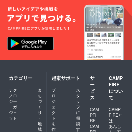
カテゴリー
起案サポート
サ
CAMP
ー
FIRE
テク
ま
プ
ス
ビ
につい
ノロ
ち
ロ
タ
ス
て
ジー
づ
ジ
ッ
・ガ
く
ェ
フ
CAM
CAMP
ジェ
り
ク
に
PFI
FIREと
ット
・
ト
相
RE
は
地
を
談
CAM
あんし
域
作
す
PFI
ん・安