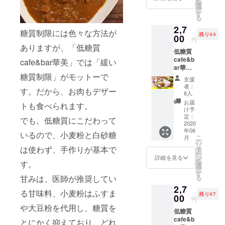
を
だい
選
期限は
択
て、お
す
2021年
る
いしい
6月まで
2,7
低糖質
です。
糖質制限には色々な方法が
残り44
のラン
00
円
チボッ
ありますが、「低糖質
低糖質
クスを
cafe&b
お渡し
cafe&bar華美」では「緩い
ar華美
させて
糖質制限」がモットーで
の低糖
いただ
支援
質ラン
きま
者：
す。だから、お肉もデザー
チプ
す。 し
6人
レート
かも、
お届
トも食べられます。
を3回ご
店頭で
け予
利用い
購入さ
定：
でも、低糖質にこだわって
ただけ
2020
れると
年06
るチ
ランチ3
いるので、小麦粉と白砂糖
こ
月
ケット
つで税
の
リ
です。
は使わず、手作りが基本で
込み
タ
ー
こちら
2,916円
ン
詳細を見る
を
す。
でご購
の所を
選
択
入者様
2,500円
す
甘みは、医師が推奨してい
る
を把握
でご購
2,7
してお
入でき
る甘味料、小麦粉はふすま
残り47
ります
00
ます！
円
ので、
これは
や大豆粉を代用し、糖質を
低糖質
ご来店
ランチ
cafe&b
時にチ
とにかく抑えており、どれ
ボック