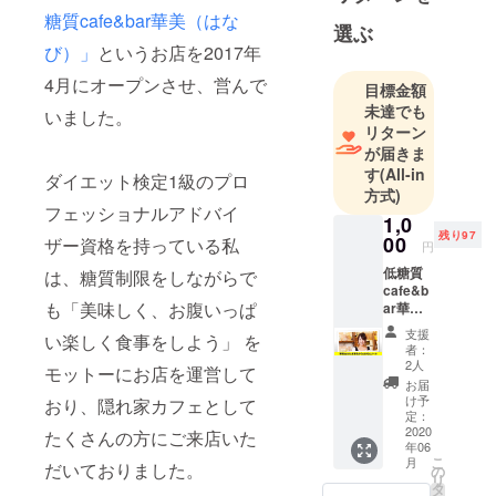
ママさん達
糖質cafe&bar華美（はな
選ぶ
の強い味
び）」
というお店を2017年
方！
4月にオープンさせ、営んで
目標金額
ぜひ遊びに
未達でも
来てくださ
いました。
リターン
いね！
が届きま
大阪府大阪
す
(All-in
ダイエット検定1級のプロ
市北区中崎1-
方式)
フェッショナルアドバイ
6-17 松一ビ
1,0
ル201
残り97
00
ザー資格を持っている私
円
06-6225-
低糖質
は、糖質制限をしながらで
7175
cafe&b
も「美味しく、お腹いっぱ
ar華美
の店主
支援
い楽しく食事をしよう」 を
丸本華
者：
余より
2人
モットーにお店を運営して
心のこ
お届
もった
け予
おり、隠れ家カフェとして
お礼の
定：
メール
2020
たくさんの方にご来店いた
年06
をお送
こ
月
りさせ
だいておりました。
の
リ
ていた
タ