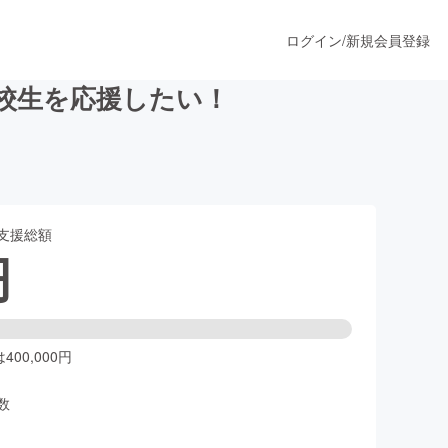
ログイン
/
新規会員登録
校生を応援したい！
うすぐ公開されます
支援総額
プロダクト
円
ファッション
スポーツ
00,000円
数
ア
ソーシャルグッド
人