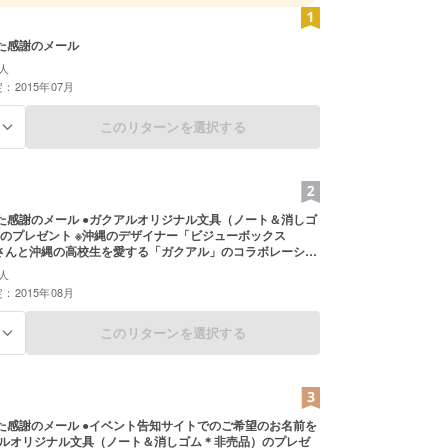
、予算もない中で実施したのですが、やはり、高校
は最高
が良かったです。今年も高校生を第一に考え、トラ
た感謝のメール
！
人
：2015年07月
このリターンを選択する
る
た感謝のメール ●ガクアルオリジナル文具（ノート＆消しゴ
のプレゼント ※沖縄のデザイナー「ビジューボックス
I」さんと沖縄の高校生を愛する「ガクアル」のコラボレーショ
、ガクアルだけのオリジナルキャラクター「キズナちゃ
人
ンノート＆消しゴムセットになります。
：2015年08月
このリターンを選択する
る
た感謝のメール ●イベント告知サイトでのご希望のお名前を
アルオリジナル文具（ノート＆消しゴム＊非売品）のプレゼ