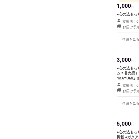
た。ほぼ
1,000
円
生の笑顔
に気持ち
●心の込もっ
イします
支援者：0
お届け予定
詳細を見
3,000
円
●心の込もっ
ム＊非売品）
*MAYUM
ンが実現した
支援者：0
ん」のデザイ
お届け予定
詳細を見
5,000
円
●心の込もっ
掲載 ●ガク