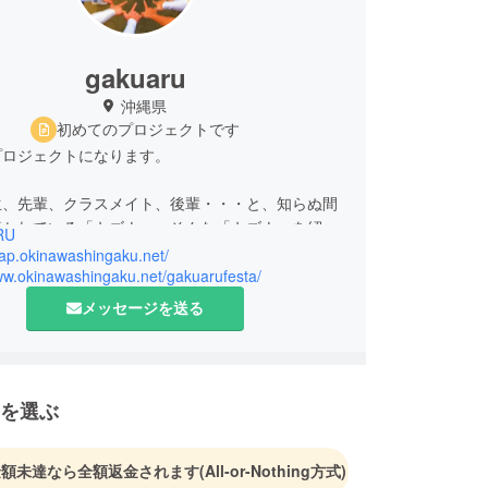
gakuaru
沖縄県
初めてのプロジェクトです
プロジェクトになります。
生、先輩、クラスメイト、後輩・・・と、知らぬ間
築かれている「キズナ」。そんな「キズナ」を紹介
RU
の高校生の進路選びや可能性を応援する無料の進路
nap.okinawashingaku.net/
す。卒業アルバムのような・・・学生のアルバム。
www.okinawashingaku.net/gakuarufesta/
ガクアル』。
メッセージを送る
では本当に高校生がしたいことを実現してあげたい
持ちで
ケートの声から、高校生主体でのイベントに挑戦を
を選ぶ
す。
作り感覚でのイベント「ソフトバレーボール大会」
しまし
金額未達なら全額返金されます
(All-or-Nothing方式)