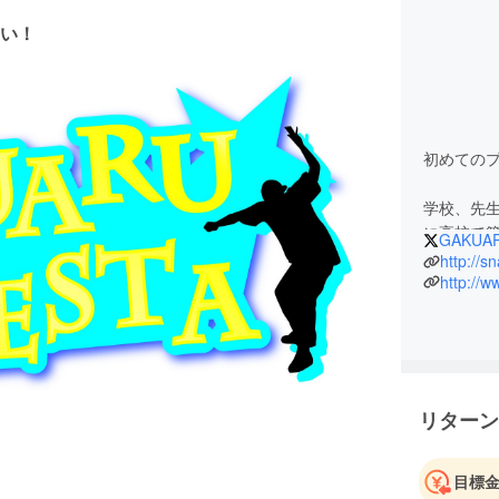
い！
初めての
学校、先
に高校で
GAKUA
し、沖縄
http://s
情報誌で
http://
略して『
ガクアル
という気
学生アン
リターン
していま
昨年は手
に挑戦を
目標