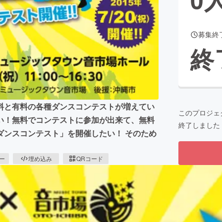
募集終
CAMPFIRE for Social Good
CAMPFIRE Creation
終
CAMPFIREふるさと納税
machi-ya
コミュニティ
料と有料の各種ダンスコンテストが増えてい
このプロジェ
い！無料でコンテストに参加が出来て、無料
終了しました
ダンスコンテスト」を開催したい！ そのため
ピー
埋め込み
QRコード