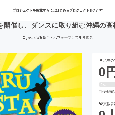
プロジェクトを掲載するには
はじめる
プロジェクトをさがす
を開催し、ダンスに取り組む沖縄の高
gakuaru
舞台・パフォーマンス
沖縄県
注目のリターン
注目の新着プロジェクト
募集終了が近いプロジェクト
も
現在の
音楽
舞台・パフォーマンス
0
ゲーム・サービス開発
フード・飲食店
0%
書籍・雑誌出版
アニメ・漫画
目標金額は4
支援者
チャレンジ
ビューティー・ヘルスケ
0