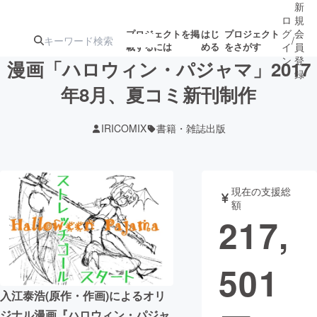
新
ロ
規
グ
会
プロジェクトを掲
はじ
プロジェクト
/
載するには
める
をさがす
イ
員
ン
登
漫画「ハロウィン・パジャマ」2017
録
年8月、夏コミ新刊制作
人気のプロ
注目のリ
注目の新着プロ
募集終了が近いプ
もうすぐ公開
IRICOMIX
書籍・雑誌出版
ジェクト
ターン
ジェクト
ロジェクト
されます
アート・写真
音楽
現在の支援総
額
217,
テクノロジー・ガジェット
ゲーム・サ
501
映像・映画
書籍・雑誌
入江泰浩(原作・作画)によるオリ
ビジネス・起業
チャレンジ
ジナル漫画『ハロウィン・パジャ