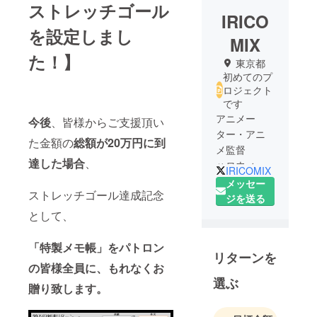
ストレッチゴール
IRICO
を設定しまし
MIX
た！】
東京都
初めてのプ
ロジェクト
です
アニメー
今後
、皆様からご支援頂い
ター・アニ
た金額の
総額が20万円に到
メ監督
達した場合
、
ハロウィ
IRICOMIX
ン・パジャ
メッセー
ストレッチゴール達成記念
マの原作・
ジを送る
作画を行っ
として、
ております
「特製メモ帳」をパトロン
リターンを
の皆様全員に、もれなくお
選ぶ
贈り致します。