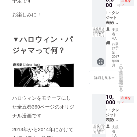
予定です
在庫な
00
た場合
し
円
「全員
1・クレ
お楽しみに！
プレゼ
ジット
ント」
表記(上
をお贈
段に記
り致し
支援
載) 2・
ます。
者：
▼ハロウィン・パ
新刊(製
4人
本版)
お届
3・新刊
ジャマって何？
け予
(kindle
定：
版)
2017
年09
WA・漫
こ
月
画本編
の
リ
の背景
タ
ー
に
ン
詳細を見る
を
ウォー
選
択
ルアー
す
る
トをす
10,
る権利
ハロウィンをモチーフにし
在庫な
S・新刊
000
し
円
にゲス
た全五巻360ページのオリジ
1・クレ
トキャ
ナル漫画です
ジット
ラク
表記(最
ター
上段に
「通行
支援
2013年から2014年にかけて
記載)
人」と
者：
2・新刊
して登
1人