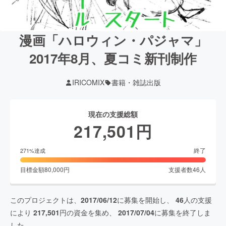
漫画「ハロウィン・パジャマ」
2017年8月、夏コミ新刊制作
IRICOMIX
書籍・雑誌出版
現在の支援総額
217,501
円
終了
271
%達成
目標金額
80,000
円
支援者数
46
人
このプロジェクトは、
2017/06/12
に募集を開始し、
46
人の支援
により
217,501
円の資金を集め、
2017/07/04
に募集を終了しま
した