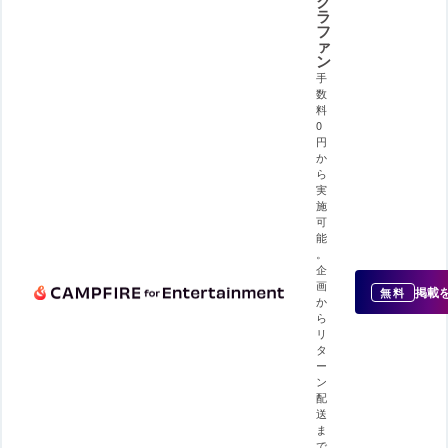
ク
ラ
フ
ァ
ン
手
数
料
0
円
か
ら
実
施
可
能
。
企
画
掲載
無料
か
ら
リ
タ
ー
ン
配
送
ま
で