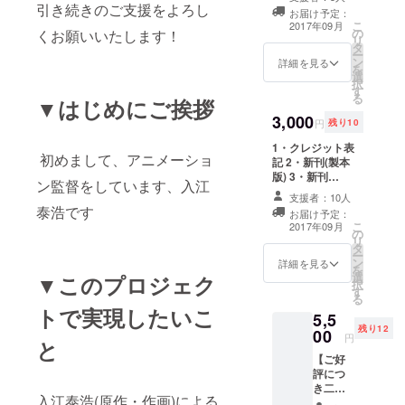
引き続きのご支援をよろし
お届け予定：
こ
2017年09月
の
くお願いいたします！
リ
タ
ー
ン
詳細を見る
を
選
択
す
る
▼はじめにご挨拶
3,000
円
残り10
1・クレジット表
初めまして、アニメーショ
記 2・新刊(製本
版) 3・新刊
ン監督をしています、入江
(kindle版) WA・
支援者：10人
漫画本編の背景
泰浩です
お届け予定：
にウォールアー
こ
2017年09月
の
トをする権利
リ
タ
ー
ン
詳細を見る
を
選
▼このプロジェク
択
す
る
トで実現したいこ
5,5
残り12
00
円
と
【ご好
評につ
き二次
入江泰浩(原作・作画)による
ご送付