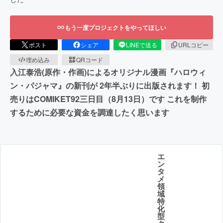
もう一度プロジェクトをやってほしい
ポスト
シェア
LINEで送る
URLコピー
埋め込み
QRコード
入江泰浩(原作・作画)によるオリジナル漫画『ハロウィ
ン・パジャマ』の新刊が 2年半ぶりに出版されます！ 初
売りはCOMIKET92三日目（8月13日）です これを制作
するために必要な資金を調達したく思います
エ
ン
タ
メ
領
域
特
化
型