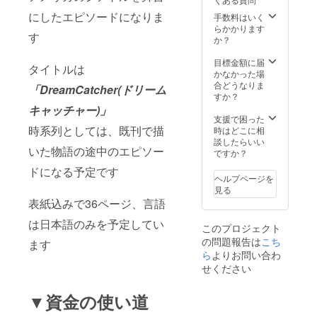
にしたエピソードになりま
手数料はいく
らかかります
す
か？
目標金額に届
タイトルは
かなかった場
合どうなりま
「DreamCatcher(ドリーム
すか？
キャッチャー)」
支援で困った
時系列としては、既刊で描
時はどこに相
談したらいい
いた物語の途中のエピソー
ですか？
ドになる予定です
ヘルプページを
見る
表紙込みで36ページ、言語
は日本語のみを予定してい
このプロジェクト
の問題報告は
こち
ます
ら
よりお問い合わ
せください
▼資金の使い道