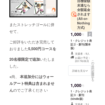
目標金額
未達なら
全額返金
されます
(All-or-
Nothing
またストレッチゴールに併
方式)
せて、
1,000
円
1・クレジット表
ご好評をいただき完売して
記 2・新刊(製本
おりました
5,500円コースを
版)
支援者：9人
お届け予定：
20名様限定で追加
いたしま
こ
2017年09月
の
リ
した。
タ
ー
ン
詳細を見る
を
選
※尚、
本追加分にはウォー
択
す
る
ルアート特典は含まれませ
1,000
円
ん
のでご了承くださ い
1・クレジット表
記 3・新刊
(kindle版)
支援者：3人