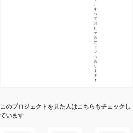
、
す
べ
て
お
任
せ
の
プ
ラ
ン
も
あ
り
ま
す
！
このプロジェクトを見た人はこちらもチェックし
ています