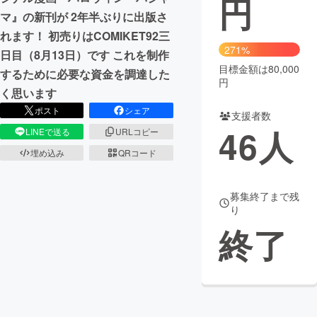
円
マ』の新刊が 2年半ぶりに出版さ
まちづくり・地域活性化
れます！ 初売りはCOMIKET92三
271%
日目（8月13日）です これを制作
目標金額は80,000
CAMPFIRE for Social Good
CAMPFIRE Creation
するために必要な資金を調達した
円
CAMPFIREふるさと納税
machi-ya
コミュニティ
く思います
ポスト
シェア
支援者数
46
人
LINEで送る
URLコピー
埋め込み
QRコード
募集終了まで残
り
終了