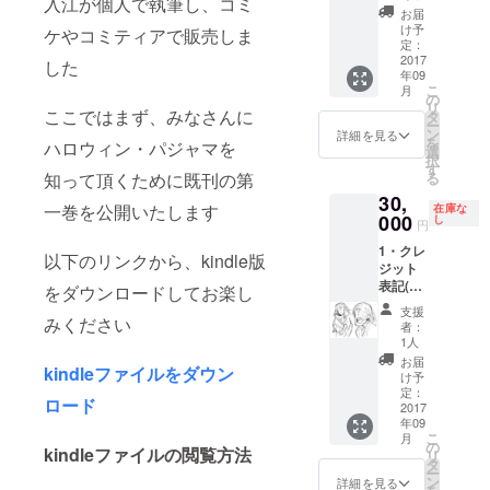
入江が個人で執筆し、コミ
(製本版)
場する
お届
3・新刊
権利
け予
ケやコミティアで販売しま
(kindle
定：
版)
2017
した
年09
WA・漫
こ
月
画本編
の
リ
の背景
ここではまず、みなさんに
タ
ー
に
ン
詳細を見る
を
ハロウィン・パジャマを
ウォー
選
択
ルアー
す
知って頂くために既刊の第
る
トをす
30,
る権利
一巻を公開いたします
在庫な
SS・新
000
し
円
刊にゲ
1・クレ
スト
以下のリンクから、kindle版
ジット
キャラ
表記(最
クター
をダウンロードしてお楽し
上段に
「回想
支援
記載)
みください
の女・
者：
2・新刊
街の
1人
(製本版)
女」と
お届
kindleファイルをダウン
3・新刊
して登
け予
(kindle
場する
定：
ロード
版)
2017
権利
年09
WA・漫
こ
月
画本編
の
kindleファイルの閲覧方法
リ
の背景
タ
ー
に
ン
詳細を見る