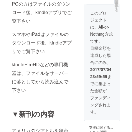
を
ウォー
選
PCの方はファイルのダウン
択
ルアー
す
る
トをす
ロード後、kindleアプリでご
このプロ
る権利
ジェクト
覧下さい
SSS・
新刊に
は、All-or-
ゲスト
スマホやiPadはファイルの
Nothing方式
キャラ
クター
です。
ダウンロード後、kindleアプ
「幽
目標金額を
霊」と
リでご覧下さい
して登
達成した場
場する
合にのみ、
権利
kindleFireHDなどの専用機
2017/07/04
器は、ファイルをサーバー
23:59:59
ま
に落としてから読み込んで
でに集まっ
下さい
た金額が
ファンディ
ングされま
▼新刊の内容
す。
支援に関するよ
アメリカのシアトルを舞台
くある質問