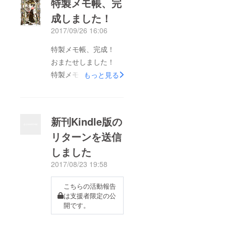
特製メモ帳、完
成しました！
2017/09/26 16:06
特製メモ帳、完成！
おまたせしました！
特製メモ帳が印刷屋さ
もっと見る
んから届きました！
ハロウィン・パジャマ
初のグッズです。 嬉
新刊Kindle版の
しい（＾＾） 新刊や
リターンを送信
既刊と共に、皆さんの
しました
お手元にお届け致しま
す。 発送までしば
2017/08/23 19:58
し、お待ち下さい！
こちらの活動報告
は支援者限定の公
開です。