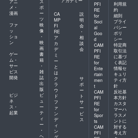
アカデミー
アニ
ス
利用規
PFI
メ・
ポ
約
RE
漫画
ー
CA
説
細則
for
ツ
MP
明
プライ
Soci
ファ
映
FI
会
バシー
al
ッ
像
RE
・
ポリ
Goo
ショ
・
ア
相
シー
d
ン
映
カ
談
特定商
CAM
画
デ
会
取引法
PFI
ゲー
書
ミ
に基づ
RE
ム・
籍
ー
く表記
for
サー
・
と
情報セ
Ente
ビス
雑
は
キュリ
rtain
開発
誌
ク
サ
ティ方
men
出
ラ
ポ
針
t
版
ウ
ー
反社基
CAM
ビジ
ビ
ド
ト
本方針
PFI
ネ
ュ
フ
サ
カスタ
RE
ス・
ー
ァ
ー
マーハ
for
起業
テ
ン
ビ
ラスメ
Spor
ィ
デ
ス
ントに
ts
ー
ィ
対する
CAM
・
ン
考え方
PFI
ヘ
グ