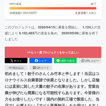
終了
340
%達成
目標金額
1,500,000
円
支援者数
1,124
人
このプロジェクトは、
2020/04/15
に募集を開始し、
1,124
人の支
援により
5,102,483
円の資金を集め、
2020/05/06
に募集を終了
しました
もう一度プロジェクトをやってほしい
ポスト
シェア
LINEで送る
URLコピー
埋め込み
QRコード
初めまして！餃子のさんくみ竹本と申します！当店はコ
ロナウイルス自粛要請で休業となりました。しかし店舗
には直前に卸した大量の餃子の在庫があります。営業自
粛が伸びたら廃棄になる可能性すらあります。今皆様の
力をお借りしたいです！国内の契約工場で製造した、当
店でしか買えない『アベル黒豚餃子』をお届けします！