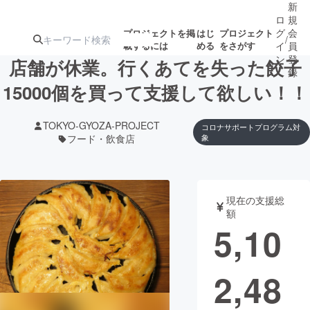
新
ロ
規
グ
会
プロジェクトを掲
はじ
プロジェクト
/
載するには
める
をさがす
イ
員
ン
登
店舗が休業。行くあてを失った餃子
録
15000個を買って支援して欲しい！！
人気のプロ
注目のリ
注目の新着プロ
募集終了が近いプ
もうすぐ公開
TOKYO-GYOZA-PROJECT
コロナサポートプログラム対
ジェクト
ターン
ジェクト
ロジェクト
されます
フード・飲食店
象
アート・写真
音楽
現在の支援総
額
テクノロジー・ガジェット
ゲーム・サ
5,10
映像・映画
書籍・雑誌
2,48
ビジネス・起業
チャレンジ