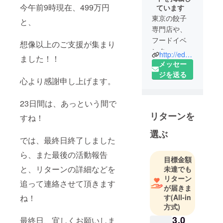
今午前9時現在、499万円
ています
東京の餃子
と、
専門店や、
フードイベ
想像以上のご支援が集まり
ンター、餃
http://edogyoza.com/
ました！！
子製造のプ
メッセー
ロフェッ
ジを送る
心より感謝申し上げます。
ショナル達
が集結した
23日間は、あっという間で
『江戸餃子
リターンを
プロジェク
すね！
ト』2021
選ぶ
年、何度も
では、最終日終了しました
試作を重ね
ら、また最後の活動報告
目標金額
て完成した
と、リターンの詳細などを
未達でも
「TOKYO
リターン
X」100%の
追って連絡させて頂きます
が届きま
「東京名
す
(All-in
ね！
物 江戸餃
方式)
子」を発売
3,0
最終日、宜しくお願いしま