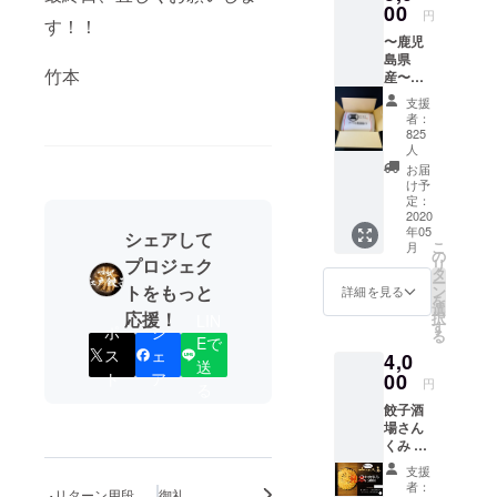
予定。
00
円
す！！
〜鹿児
島県
竹本
産〜
（冷
支援
凍）ア
者：
ベル黒
825
豚餃子
人
30ケ ー
お届
クール
け予
送料代
定：
2020
込みー
年05
シェアして
こ
月
の
プロジェク
リ
タ
ー
トをもっと
ン
詳細を見る
を
選
応援！
択
LIN
す
ポ
シ
る
Eで
ス
ェ
4,0
送
ト
ア
00
円
る
餃子酒
場さん
くみ 立
川店・
支援
八王子
者：
リターン用段
御礼