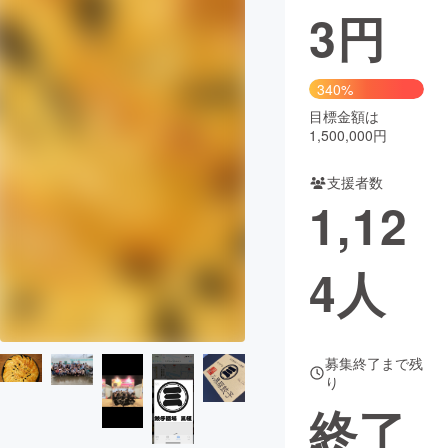
3
円
まちづくり・地域活性化
340%
CAMPFIRE for Social Good
CAMPFIRE Creation
目標金額は
CAMPFIREふるさと納税
machi-ya
コミュニティ
1,500,000円
支援者数
1,12
4
人
募集終了まで残
り
終了