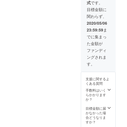
式
です。
目標金額に
関わらず、
2020/05/06
23:59:59
ま
でに集まっ
た金額が
ファンディ
ングされま
す。
支援に関するよ
くある質問
手数料はいく
らかかります
か？
目標金額に届
かなかった場
合どうなりま
すか？