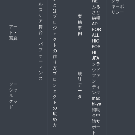
クッ
RE
ル
と
キーポ
ふる
ス
は
リシー
さと
ケ
プ
実
納税
ア
ロ
施
AD
アー
舞
ジ
事
FOR
ト・
台
ェ
例
ALL
写真
・
ク
HIO
パ
ト
KOS
フ
の
HI
ォ
作
JFA
ー
り
クラ
マ
方
ウド
ン
プ
統
ファ
ス
ロ
計
ン
ソー
ジ
デ
ディ
シャ
ェ
ー
ング
ル
ク
タ
mac
グッ
ト
hi-ya
ド
の
補助
広
金申
め
請サ
方
ポー
ト