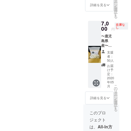
タ
ー
ン
詳細を見る
を
選
択
す
る
7,0
在庫な
00
し
円
〜鹿児
島県
産〜
（冷
支援
凍）ア
者：
ベル黒
50人
豚餃子
お届
90個
け予
（クー
定：
ル便送
2020
年05
料込
こ
月
み）
の
リ
タ
ー
ン
詳細を見る
を
選
択
す
る
このプロ
ジェクト
は、
All-In方