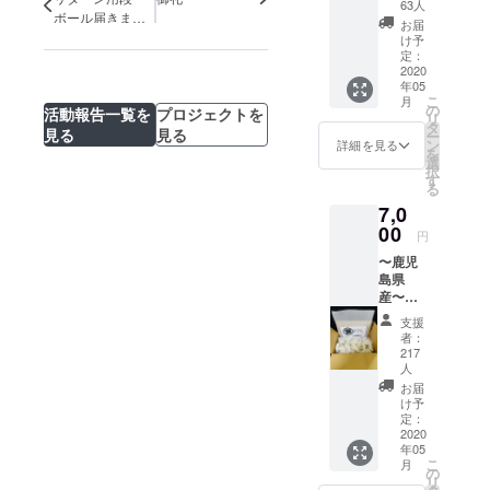
店 店頭
63人
ボール届きまし
で使え
お届
る5000
た！
け予
円分の
定：
お食事
2020
年05
券！ 自
こ
月
粛が解
の
活動報告一覧を
プロジェクトを
リ
けた
タ
見る
見る
ー
ら、是
ン
詳細を見る
を
非お店
選
択
に遊び
す
る
に来て
7,0
下さ
い！
00
円
（お食
〜鹿児
事券は
島県
おつり
産〜
はでま
（冷
せん、
支援
凍）ア
ご了承
者：
ベル黒
下さ
217
豚餃子
い）
人
90個
お届
（クー
け予
ル便送
定：
2020
料込
年05
み）
こ
月
の
リ