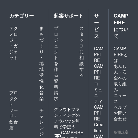
カテゴリー
起案サポート
サ
CAMP
ー
FIRE
テク
ま
プ
ス
ビ
につい
ノロ
ち
ロ
タ
ス
て
ジー
づ
ジ
ッ
・ガ
く
ェ
フ
CAM
CAMP
ジェ
り
ク
に
PFI
FIREと
ット
・
ト
相
RE
は
地
を
談
CAM
あんし
域
作
す
PFI
ん・安
活
る
る
RE
全への
性
資
コ
取り組
化
料
ミュ
み
プロ
音
請
ニ
ニュー
ダク
楽
求
ティ
ス
ト
CAM
ヘルプ
クラウドファ
フー
チ
PFI
お問い
ンディングの
ド・
ャ
RE
合わせ
ノウハウを無
飲食
レ
Crea
料で学ぼう
店
ン
tion
各種規定
CAMPFIRE
ジ
CAM