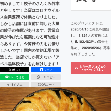
初めまして！餃子のさんくみ竹本
と申します！当店はコロナウイル
ス自粛要請で休業となりました。
このプロジェクトは、
しかし店舗には直前に卸した大量
2020/04/15
に募集を開始
の餃子の在庫があります。営業自
し、
1,124
人の支援によ
粛が伸びたら廃棄になる可能性す
り
5,102,483
円の資金を
らあります。今皆様の力をお借り
集め、
2020/05/06
に募集
したいです！国内の契約工場で製
を終了しました
造した、当店でしか買えない『ア
ベル黒豚餃子』をお届けします！
もう一度プロジェク
トをやってほしい
ポスト
シェア
LINEで送る
URLコピー
埋め込み
QRコード