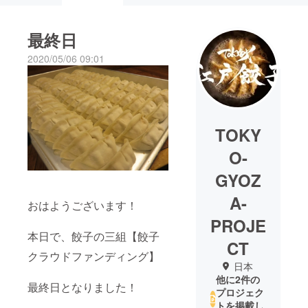
最終日
2020/05/06 09:01
TOKY
O-
GYOZ
A-
おはようございます！
PROJE
本日で、餃子の三組【餃子
CT
クラウドファンディング】
日本
他に2件の
最終日となりました！
プロジェク
トを掲載し