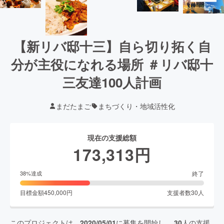
【新リバ邸十三】自ら切り拓く自
分が主役になれる場所 ＃リバ邸十
三友達100人計画
まだたまご
まちづくり・地域活性化
現在の支援総額
173,313
円
終了
38
%達成
目標金額
450,000
円
支援者数
30
人
このプロジェクトは、
2020/05/01
に募集を開始し、
30
人の支援