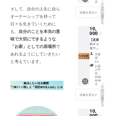
こ
月
として
ジです
の
リ
住人そ
タ
そして、自分の人生に自ら
ー
れぞれ
ン
詳細を見る
を
がイベ
オーナーシップを持って
選
択
ントを
す
る
日々を生きていくために
企画！
10,
５人イ
も、
自分のことを本当の意
ベント
000
円
全てが
味で大切にできるような
【直筆
詰まっ
のメッ
たチ
「お家」としての居場所
で
セージ
ケット
＆ネー
を お届
あれるようにしていきたい
支援
ムプ
けしま
者：
レー
と考えています。
す！ ど
2人
ト】 住
んなイ
お届
人と管
ベント
け予
理人か
をする
定：
ら心を
2020
かは、
年08
込めた
秘密で
こ
月
直筆の
す！(笑)
の
リ
お手紙
「こん
タ
ー
をお届
なこと
ン
詳細を見る
を
け！ ＆
を一緒
選
択
あなた
にした
す
る
のお名
い！」
10,
前入り
「こん
ネーム
000
な話を
円