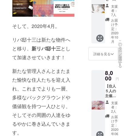
＆オリ
支援
ジナル
者：
ステッ
7人
カー】
お届
住人と
け予
そして、2020年4月。
管理人
定：
から心
2020
年10
を込め
リバ邸十三は新たな物件へ
こ
月
た直筆
の
リ
と移り、
新リバ邸十三
とし
のお手
タ
ー
紙と リ
ン
詳細を見る
を
て加速させていきます！
バ邸十
選
択
三のオ
す
る
リジナ
新たな管理人さんとまたま
8,0
ルス
テッ
00
た愉快な住人たちを迎え入
円
カーを
【住人
お届け
れ、これまでよりも一層、
５人の
しま
主催イ
す！ こ
多様なバックグラウンドや
ベント
れであ
支援
価値観を持つ一人ひとり、
招待チ
なたも
者：
ケッ
リバ邸
2人
そしてその周囲の人達をゆ
ト】 新
十三の
お届
リバ邸
一員
け予
るやかに巻き込んでいきま
十三の
(^O^)/ ※
定：
オープ
2020
画像は
す。
年06
ン記念
イメー