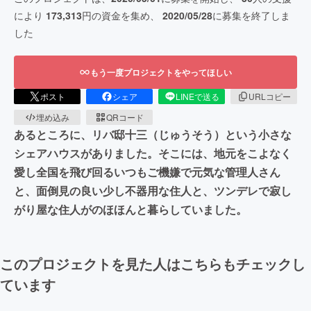
により
173,313
円の資金を集め、
2020/05/28
に募集を終了しま
した
もう一度プロジェクトをやってほしい
ポスト
シェア
LINEで送る
URLコピー
埋め込み
QRコード
あるところに、リバ邸十三（じゅうそう）という小さな
シェアハウスがありました。そこには、地元をこよなく
愛し全国を飛び回るいつもご機嫌で元気な管理人さん
と、面倒見の良い少し不器用な住人と、ツンデレで寂し
がり屋な住人がのほほんと暮らしていました。
このプロジェクトを見た人はこちらもチェックし
ています