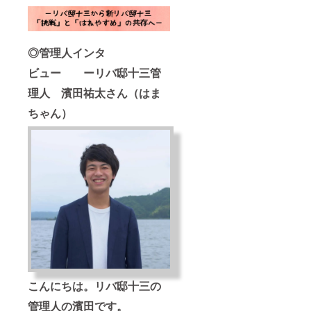
のぼの
する。
など ◎
住人と
一緒に
◎管理人インタ
楽しい
時間を
ビュー
ーリバ邸十三管
共有し
理人 濱田祐太さん（はま
ましょ
う◎ ※
ちゃん）
お日に
ち、ご
希望の
内容に
ついて
は
メール
にて相
談させ
ていた
だきま
す！ ※
誰を借
りたい
かを備
考欄に
こんにちは。リバ邸十三の
ご記入
くださ
管理人の濱田です。