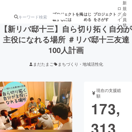
新
ロ
規
グ
会
プロジェクトを掲
はじ
プロジェクト
/
載するには
める
をさがす
イ
員
ン
登
【新リバ邸十三】自ら切り拓く自分が
録
主役になれる場所 ＃リバ邸十三友達
100人計画
人気のプロ
注目のリ
注目の新着プロ
募集終了が近いプ
もうすぐ公開
ジェクト
ターン
ジェクト
ロジェクト
されます
まだたまご
まちづくり・地域活性化
アート・写真
音楽
現在の支援総
テクノロジー・ガジェット
ゲーム・サ
額
173,
映像・映画
書籍・雑誌
313
ビジネス・起業
チャレンジ