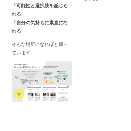
を考え
「
可能性と選択肢を感じら
ます！
☆遠藤
れる
」
さん
（けい
「
自分の気持ちに素直にな
こり
ん）が
れる
」
できる
こと
そんな場所になればと願っ
①東北
の郷土
ています。
料理を
一緒に
食べよ
う ②
おすす
めの映
画を紹
介しま
す ★塩
谷さん
（えん
ちゃ
ん）が
できる
こと
①一緒
に、ほ