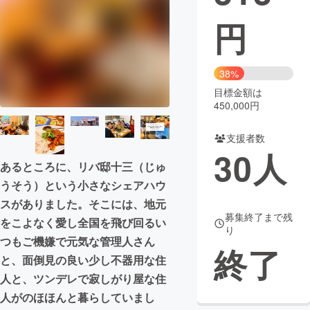
円
まちづくり・地域活性化
CAMPFIRE for Social Good
CAMPFIRE Creation
38%
CAMPFIREふるさと納税
machi-ya
コミュニティ
目標金額は
450,000円
支援者数
30
人
あるところに、リバ邸十三（じゅ
うそう）という小さなシェアハウ
スがありました。そこには、地元
募集終了まで残
をこよなく愛し全国を飛び回るい
り
つもご機嫌で元気な管理人さん
終了
と、面倒見の良い少し不器用な住
人と、ツンデレで寂しがり屋な住
人がのほほんと暮らしていまし