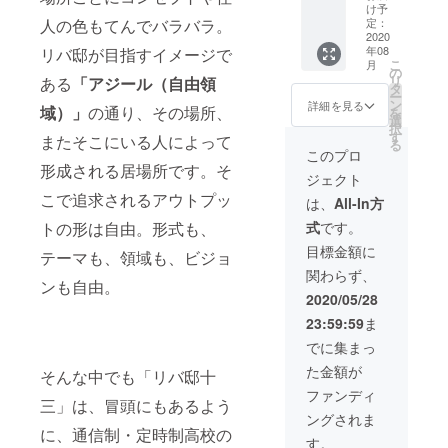
す！】
しみく
け予
三（大
★濱田
人の色もてんでバラバラ。
ださ
定：
阪市淀
くん
2020
い。 開
川区）
年08
リバ邸が目指すイメージで
（はま
催日
※状況に
こ
月
ちゃ
時：
の
よって
リ
ある
「アジール（自由領
ん）が
2020年
タ
はオン
ー
できる
8月頃を
ン
詳細を見る
ライン
域）」
の通り、その場所、
を
こと。
予定し
選
開催に
択
①プ
ており
す
またそこにいる人によって
代え
る
レゼン
ます。
このプロ
させて
作成の
開催場
形成される居場所です。そ
いただ
ジェクト
鬼
所：リ
きま
こで追求されるアウトプッ
（笑）
バ邸十
は、
All-In方
す。 ※
②京
三（大
変更が
トの形は自由。形式も、
式
です。
丹後
阪市淀
ありま
（与謝
川区）
目標金額に
したら
テーマも、領域も、ビジョ
野町）
など ※
メール
関わらず、
の魅力
状況に
にて
ンも自由。
を伝え
よって
2020/05/28
ご連絡
ます
はオン
いたし
23:59:59
ま
ライン
ます。
（ご案
開催に
でに集まっ
内しま
代え
た金額が
す） ☆
そんな中でも「リバ邸十
させて
堀内く
いただ
ファンディ
三」は、冒頭にもあるよう
ん（ま
きま
ングされま
だたま
す。 ※
に、通信制・定時制高校の
ご）が
変更が
す。