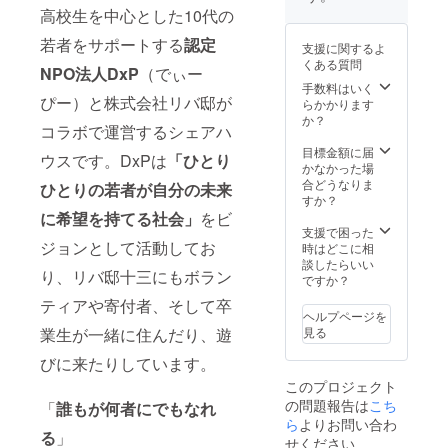
できる
ありま
高校生を中心とした10代の
こと
したら
①ボー
メール
若者をサポートする
認定
支援に関するよ
ドゲー
にて
くある質問
ムイベ
NPO法人DxP
（でぃー
ご連絡
ントを
いたし
手数料はいく
ぴー）と株式会社リバ邸が
企画
ます。
らかかります
②オス
か？
コラボで運営するシェアハ
スメ本
を持ち
目標金額に届
ウスです。DxPは
「ひとり
寄って
かなかった場
読書会
合どうなりま
ひとりの若者が自分の未来
しよ
すか？
う〜 ★
に希望を持てる社会」
をビ
二村く
支援で困った
ジョンとして活動してお
ん（こ
時はどこに相
うちゃ
談したらいい
り、リバ邸十三にもボラン
ん）が
ですか？
できる
ティアや寄付者、そして卒
こと
ヘルプページを
①麻雀
業生が一緒に住んだり、遊
見る
なら任
せて！
びに来たりしています。
②あ
このプロジェクト
なただ
の問題報告は
こち
けの海
「
誰もが何者にでもなれ
外旅行
ら
よりお問い合わ
る
」
プラン
せください