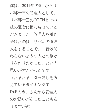
い。
僕は、2019年の5月からリ
お悩み
の場合
バ邸十三の管理人として、
は「未
定」と
リバ邸十三のOPENとその
お書き
くださ
後の運営に携わらせていた
い。
だきました。管理人を引き
受けたのは、リバ邸の管理
人をすることで、「普段関
わらないような人との繋が
りを作りたかった」という
思いが大きかったです。
（たまたま、引っ越しを考
えているタイミングで、
DxPの今井さんから管理人
のお誘いがあったこともあ
りますがw）