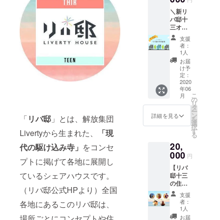
プレー
聞いて
＼新リ
トを 新
みた
バ邸十
リバ邸
い！」
三オー
十三に
という
プン記
飾りら
ご意見
支援
念／
せてい
も《備
者：
【リバ
ただき
考欄》
1人
邸×今井
ます！
にて募
お届
紀明イ
集
け予
ベント
定：
中！！
招待チ
2020
もしか
年06
ケッ
したら
こ
月
ト】 リ
の
あなた
リ
バ邸十
タ
のアイ
ー
三の生
ン
デアが
詳細を見る
「
リバ邸
」とは、解放集団
を
みの親
選
採用さ
択
による
す
れるか
Livertyから生まれた、
「現
る
特別な
も？！
20,
ひとと
代の駆け込み寺」
をコンセ
開催日
きをお
000
時：
円
プトに掲げて各地に展開し
届けし
2020年
【リバ
ます。
8月頃を
ているシェアハウスです。
邸十三
ゲスト
予定し
の住人
による
ており
（リバ邸公式HPより）全国
１名を
トーク
ます。
支援
１日お
セッ
開催場
者：
各地にあるこのリバ邸は、
貸しし
ション
1人
所：リ
ま
を お楽
場所ごとにコンセプトや住
バ邸十
お届