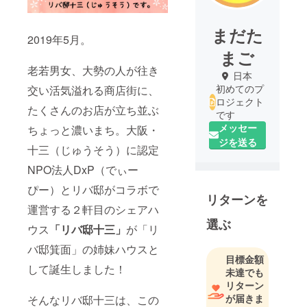
まだた
2019年5月。
まご
老若男女、大勢の人が往き
日本
初めてのプ
交い活気溢れる商店街に、
ロジェクト
たくさんのお店が立ち並ぶ
です
メッセー
ちょっと濃いまち。大阪・
ジを送る
十三（じゅうそう）に認定
NPO法人DxP（でぃー
ぴー）とリバ邸がコラボで
リターンを
運営する２軒目のシェアハ
選ぶ
ウス
「リバ邸十三」
が「リ
バ邸箕面」の姉妹ハウスと
目標金額
して誕生しました！
未達でも
リターン
が届きま
そんなリバ邸十三は、この