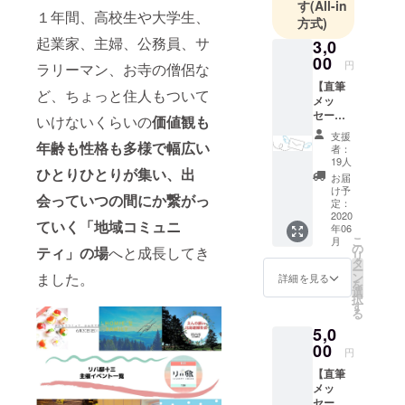
す
(All-in
１年間、高校生や大学生、
方式)
起業家、主婦、公務員、サ
3,0
00
円
ラリーマン、お寺の僧侶な
【直筆
ど、ちょっと住人もついて
メッ
セージ
いけないくらいの
価値観も
カー
支援
ド】 住
年齢も性格も多様で幅広い
者：
人と管
19人
ひとりひとりが集い、出
理人か
お届
ら心を
け予
会っていつの間にか繋がっ
込めた
定：
直筆の
2020
ていく「地域コミュニ
年06
お手紙
こ
月
をお届
の
ティ」の場
へと成長してき
リ
けしま
タ
ー
す！
ました。
ン
詳細を見る
を
選
択
す
る
5,0
00
円
【直筆
メッ
セージ