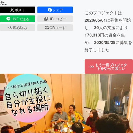
た。
ポスト
シェア
このプロジェクトは、
LINEで送る
URLコピー
2020/05/01
に募集を開始
し、
30
人の支援により
埋め込み
QRコード
173,313
円の資金を集
め、
2020/05/28
に募集を
終了しました
もう一度プロジェク
トをやってほしい