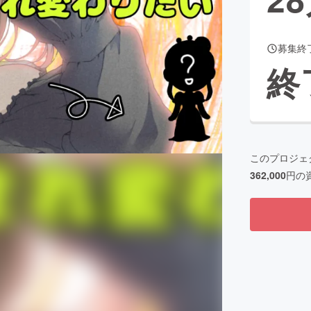
募集終
CAMPFIRE for Social Good
CAMPFIRE Creation
終
CAMPFIREふるさと納税
machi-ya
コミュニティ
このプロジェ
362,000
円の