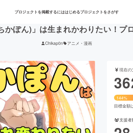
プロジェクトを掲載するには
はじめる
プロジェクトをさがす
ka(ちかぽん)」は生まれかわりたい！プ
Chikap0n
アニメ・漫画
注目のリターン
注目の新着プロジェクト
募集終了が近いプロジェクト
も
現在の
音楽
舞台・パフォーマンス
36
ゲーム・サービス開発
フード・飲食店
144%
書籍・雑誌出版
アニメ・漫画
目標金額は2
支援者
チャレンジ
ビューティー・ヘルスケ
28