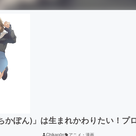
ka(ちかぽん)」は生まれかわりたい！プ
Chikap0n
アニメ・漫画