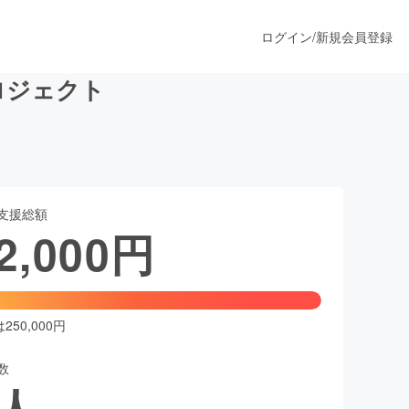
ログイン
/
新規会員登録
ロジェクト
うすぐ公開されます
支援総額
プロダクト
2,000
円
ファッション
スポーツ
50,000円
数
ア
ソーシャルグッド
人