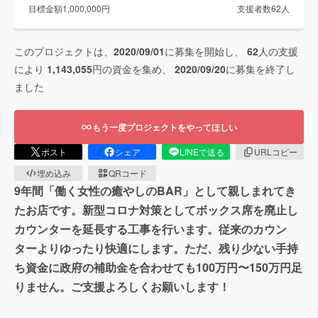
目標金額
1,000,000
円
支援者数
62
人
このプロジェクトは、
2020/09/01
に募集を開始し、
62
人の支援
により
1,143,055
円の資金を集め、
2020/09/20
に募集を終了し
ました
もう一度プロジェクトをやってほしい
ポスト
シェア
LINEで送る
URLコピー
埋め込み
QRコード
9年間「働く女性の癒やしのBAR」として親しまれてき
たお店です。新型コロナ対策としてボックス席を廃止し
カウンターを延長する工事を行います。従来のカウン
ターよりゆったり快適にします。ただ、残り少ない手持
ち資金に政府の補助金を合わせても100万円〜150万円足
りません。ご支援よろしくお願いします！