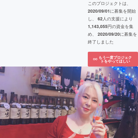
このプロジェクトは、
2020/09/01
に募集を開始
し、
62
人の支援により
1,143,055
円の資金を集
め、
2020/09/20
に募集を
終了しました
もう一度プロジェク
トをやってほしい