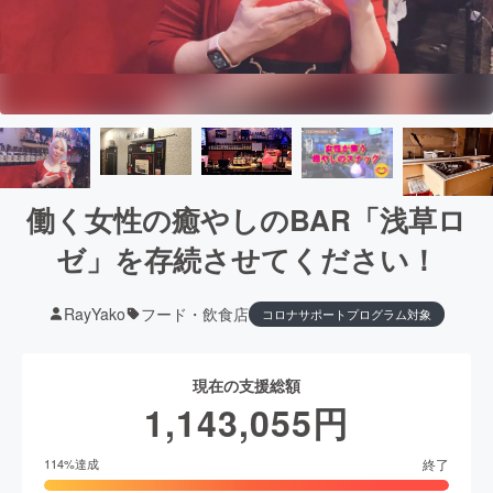
働く女性の癒やしのBAR「浅草ロ
ゼ」を存続させてください！
RayYako
フード・飲食店
コロナサポートプログラム対象
現在の支援総額
1,143,055
円
終了
114
%達成