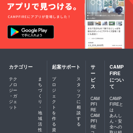
カテゴリー
起案サポート
サ
CAMP
ー
FIRE
テク
ま
プ
ス
ビ
につい
ノロ
ち
ロ
タ
ス
て
ジー
づ
ジ
ッ
・ガ
く
ェ
フ
CAM
CAMP
ジェ
り
ク
に
PFI
FIREと
ット
・
ト
相
RE
は
地
を
談
CAM
あんし
域
作
す
PFI
ん・安
活
る
る
RE
全への
性
資
コ
取り組