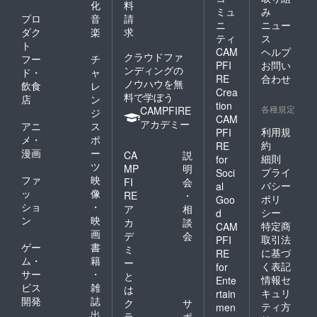
化
料
ミュ
み
プロ
音
請
ニ
ニュー
ダク
楽
求
ティ
ス
ト
CAM
ヘルプ
クラウドファ
フー
チ
PFI
お問い
ンディングの
ド・
ャ
RE
合わせ
ノウハウを無
飲食
レ
Crea
料で学ぼう
店
ン
tion
各種規定
CAMPFIRE
ジ
CAM
アカデミー
アニ
ス
利用規
PFI
メ・
ポ
約
RE
漫画
ー
CA
説
細則
for
ツ
MP
明
プライ
Soci
ファ
映
FI
会
バシー
al
ッ
像
RE
・
ポリ
Goo
ショ
・
ア
相
シー
d
ン
映
カ
談
特定商
CAM
画
デ
会
取引法
PFI
ゲー
書
ミ
に基づ
RE
ム・
籍
ー
く表記
for
サー
・
と
情報セ
Ente
ビス
雑
は
キュリ
rtain
開発
誌
ク
サ
ティ方
men
出
ラ
ポ