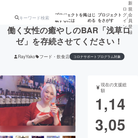
新
ロ
規
グ
会
プロジェクトを掲
はじ
プロジェクト
/
載するには
める
をさがす
イ
員
ン
登
働く女性の癒やしのBAR「浅草ロ
録
ゼ」を存続させてください！
人気のプロ
注目のリ
注目の新着プロ
募集終了が近いプ
もうすぐ公開
RayYako
フード・飲食店
コロナサポートプログラム対象
ジェクト
ターン
ジェクト
ロジェクト
されます
アート・写真
音楽
現在の支援総
額
1,14
テクノロジー・ガジェット
ゲーム・サ
映像・映画
書籍・雑誌
3,05
ビジネス・起業
チャレンジ