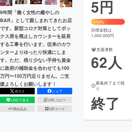
5
円
まちづくり・地域活性化
9年間「働く女性の癒やしの
BAR」として親しまれてきたお店
114%
です。新型コロナ対策としてボッ
CAMPFIRE for Social Good
CAMPFIRE Creation
目標金額は
1,000,000円
クス席を廃止しカウンターを延長
CAMPFIREふるさと納税
machi-ya
コミュニティ
する工事を行います。従来のカウ
支援者数
ンターよりゆったり快適にしま
62
人
す。ただ、残り少ない手持ち資金
に政府の補助金を合わせても100
万円〜150万円足りません。ご支
募集終了まで残
援よろしくお願いします！
り
ポスト
シェア
終了
LINEで送る
URLコピー
埋め込み
QRコード