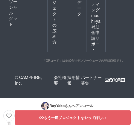
ソー
ジ
デ
ディ
シャ
ェ
ー
ング
ル
ク
タ
mac
グッ
ト
hi-ya
ド
の
補助
広
金申
め
請サ
方
ポー
ト
「QRコード」は株式会社デンソーウェーブの登録商標です。
© CAMPFIRE,
会社概
採用情
パートナー
Inc.
要
報
募集
RayYako
さんへアンコール
もう一度プロジェクトをやってほしい
11