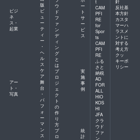
針
t
版
ウ
ー
反社基
CAM
ビジ
ビ
ド
ト
本方針
PFI
ネ
ュ
フ
サ
カスタ
RE
ス・
ー
ァ
ー
マーハ
for
起業
テ
ン
ビ
ラスメ
Spor
ィ
デ
ス
ントに
ts
ー
ィ
対する
CAM
・
ン
考え方
PFI
ヘ
グ
クッ
RE
ル
と
キーポ
ふる
ス
は
リシー
さと
ケ
プ
実
納税
ア
ロ
施
AD
アー
舞
ジ
事
FOR
ト・
台
ェ
例
ALL
写真
・
ク
HIO
パ
ト
KOS
フ
の
HI
ォ
作
JFA
ー
り
クラ
マ
方
ウド
ン
プ
統
ファ
ス
ロ
計
ン