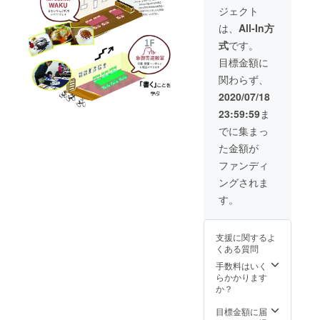
ショッ
GALLE
を象啓
への感
針金、
ジェクト
プ参加
RYと
書道教
謝の気
糸 ※色
費・
3F 工房
室 代表
は、
All-In方
持ちを
柄は選
グッズ
共通で
福永象
一枚一
べませ
式
です。
購入代)
使用で
啓が担
枚、手
ん。 ※
の先払
きる割
当。
目標金額に
書きで
一点ず
いをす
引利用
●「ひと
書いた
つ手書
関わらず、
ること
券です
めぼ
ミニ掛
きで
で、新
3500円
れ」
2020/07/18
け軸を
『あり
型コロ
分チ
450ｇ 3
製作。
がと
23:59:59
ま
ナウィ
ケッ
合分
・ミ
う』と
ルスの
ト
甘み・
でに集まっ
ニ掛
書き添
影響に
⇒
もっち
軸 サ
えてい
た金額が
より苦
3000
り感が
イズ：
ますの
境に立
円 約
おいし
ファンディ
約11㎝×
で お
つ店舗
15％OF
いお米
約４㎝
手元に
ングされま
を応援
F みら
の『ひ
素
届いた
できる
いチ
とめぼ
す。
材：千
商品の
前払い
ケット
れ』 こ
代紙、
書体が
式のチ
のルー
のお米
竹ひ
写真と
ケット
ル ・
に、だ
ご、麻
異なる
支援に関するよ
です。
発行よ
し醤油
紐 ・ス
場合が
くある質問
店舗の
り１年
をかけ
タン
ござい
営業再
間有効
手数料はいく
た卵か
ド
ます。
開時以
です
らかかります
けご飯
サイ
降に象
・１
か？
はオス
ズ：約
啓書道
回のご
スメで
17.5㎝×
教室 2F
清算で
目標金額に届
す。 お
約３㎝