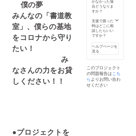
CAFE&
何枚で
かなかった場
米袋に
僕の夢
素
GALLE
も使え
合どうなりま
感謝の
材：
RYと
ます
すか？
気持ち
木、竹
みんなの「書道教
3F 工房
・ご
を込め
ひご、
共通で
購入者
支援で困った
て、
針金、
室」、僕らの基地
使用で
本人お
時はどこに相
「お
糸 ・ミ
きる割
よび同
談したらいい
礼」の
ニ畳
引利用
をコロナから守り
伴者の
ですか？
しを一
サイ
券チ
みご利
枚一枚
ズ：約
ケット
用いた
書いて
たい！
12㎝×約
ヘルプページを
です
だけま
お米を
12㎝ ※
見る
7000円
す ・
詰めさ
色柄は
み
分
釣銭の
せてい
選べま
⇒
お返し
ただき
せん。
このプロジェクト
なさんの力をお貸
6000
はでき
ます。
※一点ず
の問題報告は
こち
円 約
ません
つ手書
15％OF
しください！！
ら
よりお問い合わ
・紛
きで
F みら
失され
せください
『あり
いチ
ても再
がと
ケット
発行で
う』と
のルー
きませ
書き添
ル ・
ん
えてい
発行よ
ますの
り１年
で お
間有効
手元に
です
届いた
・１
商品の
●プロジェクトを
回のご
書体が