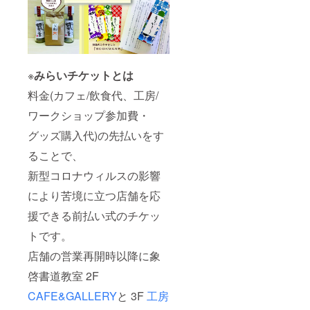
※
みらいチケットとは
料金(カフェ/飲食代、工房/
ワークショップ参加費・
グッズ購入代)の先払いをす
ることで、
新型コロナウィルスの影響
により苦境に立つ店舗を応
援できる前払い式のチケッ
トです。
店舗の営業再開時以降に象
啓書道教室 2F
CAFE&GALLERY
と 3F
工房