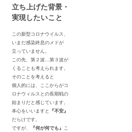
清算で
写真と
立ち上げた背景・
何枚で
異なる
も使え
場合が
ます
実現したいこと
ござい
・ご
ます。
購入者
本人お
この新型コロナウイルス、
よび同
伴者の
いまだ感染終息のメドが
みご利
用いた
立っていません。
だけま
す ・
この先、第２波…第３波が
釣銭の
お返し
くることも考えられます。
はでき
そのことを考えると
ません
・紛
個人的には、ここからがコ
失され
ても再
ロナウィルスとの長期戦の
発行で
きませ
始まりだと感じています。
ん
本心をいいますと
『不安』
だらけです。
ですが、
『何が何でも』
こ