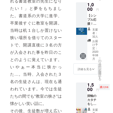
です。
れる書道教室の先生になり
1,0
などの想い
シャツ
パンと
たい！」と夢をもちまし
をお送
00
の相性
から、昨年
円
りした
も抜
１２月に大
た。書道系の大学に進学、
【シン
しま
群！！
プル応
す。こ
きな店舗に
ひとつ
卒業後すぐに教室を開講。
援！】
のプロ
ひとつ
移転ＯＰＥ
お気持
ジェク
丁寧に
支援
当時は机１台しか置けない
Ｎしまし
をあり
トオリ
愛情を
者：
がたく
ジナル
注いで
32人
狭い場所を借りてのスター
た。
頂戴
のデザ
作らせ
お届
し、教
インで
トで、開講直後に３名の方
ても
け予
室継続
す。色
定：
らって
が入会された事を昨日のこ
の資金
2020
は5色か
いま
年08
として
ら選べ
す。
こ
月
とのように覚えています。
大切に
ます。
の
リ
使わせ
サイズ
タ
いやぁー本当に狭かっ
ー
ていた
はS、
ン
詳細を見る
を
だきま
M、L、
選
た…。当時、入会された３
択
す。な
XLの４
す
る
お、感
サイ
名の生徒さんは、現在も通
1,5
謝の気
ズ。ご
残り56
持ちと
われています。今では生徒
00
希望の
円
してお
色とサ
たちの間でも"教室の狭さ"は
掛軸の
礼の
イズを
カタチ
メッ
明記し
懐かしい笑い話に。
をした
セージ
てくだ
『ＢＯ
を送ら
さい。
支援
その後、生徒数が増え広い
ＯＫ Ｍ
せてい
少し