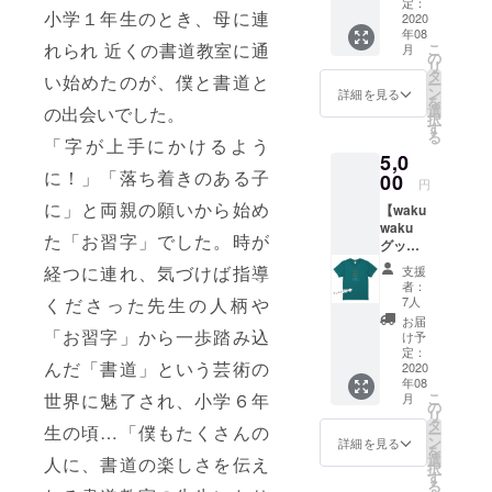
所から教室
家製い
定：
小学１年生のとき、母に連
ちご
2020
をスター
年08
ジャム
れられ 近くの書道教室に通
こ
ト！
月
（2
の
リ
本）、
今年で開講
タ
い始めたのが、僕と書道と
ー
感謝の
ン
詳細を見る
17年目に入
を
気持ち
選
の出会いでした。
択
ります。
を手紙
す
る
でお届
「字が上手にかけるよう
5,0
け（送
・よりたく
に！」「落ち着きのある子
料込）
00
円
さんの方に
CAFE＆
に」と両親の願いから始め
【waku
GALLE
「書」を学
waku
RY
た「お習字」でした。時が
ぶ楽しみを
グッ
WAKU
ズ】と
でつく
伝えていき
経つに連れ、気づけば指導
支援
お礼の
る自家
者：
たい！
お手
製ジャ
7人
くださった先生の人柄や
・より学び
紙
ムは、
お届
（送料
「お習字」から一歩踏み込
果肉が
け予
やすい環境
込み）
ギュッ
定：
を整えたい
んだ「書道」という芸術の
僕らの
2020
とつ
年08
基地を
・日本文化
まった
こ
世界に魅了され、小学６年
月
象徴す
果物の
の
の一つとし
リ
るロゴ
美味し
タ
生の頃…「僕もたくさんの
ー
て、未来に
「わく
さを味
ン
詳細を見る
を
わく」
わえる
選
つなげたい
人に、書道の楽しさを伝え
択
⇒「○９
ジャム
す
る
◎９」T