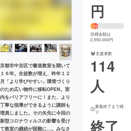
円
まちづくり・地域活性化
24%
CAMPFIRE for Social Good
CAMPFIRE Creation
目標金額は
CAMPFIREふるさと納税
machi-ya
コミュニティ
2,550,000円
支援者数
114
京都市中京区で書道教室を開いて
１６年。生徒数が増え、昨年１２
人
月「より学びやすい」環境づくり
のため広い物件に移転OPEN。室
内をバリアフリーに！また、より
丁寧な指導ができるように講師も
募集終了まで残
り
増員しました。その矢先に今回の
終了
新型コロナウィルスの影響を受け
て教室の継続が困難に…。みなさ