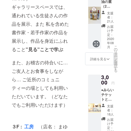
油の素
手の
いらし
への感
（2
ギャラリースペースでは、
ひらサ
い木製
謝の気
本）、
イズの
のスタ
持ちを
支援
通われている生徒さんの作
お米
ミニ掛
ンドは
一枚一
者：
（３合
軸と専
どんな
21人
枚、手
品を展示、また 私を含めた
分）の
用スタ
空間に
書きで
お届
セット
ンド、
もマッ
け予
書いた
書作家・若手作家の作品を
定価
ミニ畳
定：
チしま
ミニ掛
2500円
2020
のセッ
す。 通
展示し、作品を身近にふれ
け軸を
年08
と 感謝
トで
常は、
製作。
こ
月
の気持
ること
"見る"ことで学ぶ
す。
の
無地の
サイ
リ
ちを手
ミニ掛
タ
ミニ掛
ズ：約
ー
紙でお
軸を、
ン
け軸の
詳細を見る
11㎝×約
を
また、お稽古の待合いに…
届け
お好き
選
販売を
４㎝
択
（送料
な場所
す
してお
素材：
る
ご友人とお食事をしなが
込）
にイン
ります
千代
3,0
●「だし
テリア
が、今
紙、竹
ら… ご近所のコミュニ
醤油」2
00
として
回はク
ひご、
円
本 お
自由に
ラファ
ティーの場としても利用い
麻紐 ※
●みらい
ひたし
飾って
ン限定
色柄は
チケッ
やお豆
楽しん
ただいています。（どなた
で「あ
選べま
トとは
腐はも
でいた
りがと
せん。
料金(カ
でもご利用いただけます）
ちろん
だくこ
う」と
※一点ず
支援
フェ/飲
炒め物
と が
ご購入
者：
つ手書
食代、
などの
できま
18人
いただ
きで
工房/
味付け
す。 丸
いた方
お届
『あり
ワーク
にもな
い台座
け予
への感
がと
３F :
工房
（店名： まゆ
ショッ
んにで
定：
がかわ
謝の気
う』と