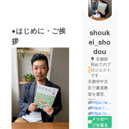
●はじめに・ご挨
shouk
拶
ei_sho
dou
京都府
初めてのプ
ロジェクト
です
京都市中京
区で書道教
室を運営、
講師また書
https://www.shoukei-shodou.com/
作家として
https://mayumi-teshigoto.jimdofree.com/
活動をして
https://cafe-gallery-waku.jimdofree.com/
メッセー
いる
ジを送る
福永 象啓