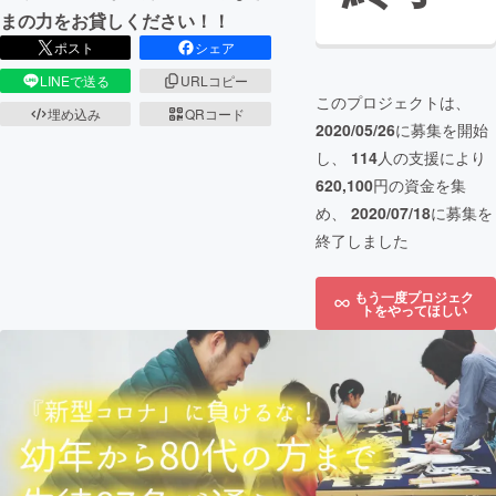
まの力をお貸しください！！
ポスト
シェア
LINEで送る
URLコピー
このプロジェクトは、
埋め込み
QRコード
2020/05/26
に募集を開始
し、
114
人の支援により
620,100
円の資金を集
め、
2020/07/18
に募集を
終了しました
もう一度プロジェク
トをやってほしい