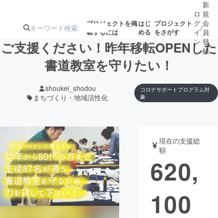
新
ロ
規
グ
会
プロジェクトを掲
はじ
プロジェクト
/
載するには
める
をさがす
イ
員
ン
登
ご支援ください！昨年移転OPENした
録
書道教室を守りたい！
人気のプロ
注目のリ
注目の新着プロ
募集終了が近いプ
もうすぐ公開
shoukei_shodou
コロナサポートプログラム対
ジェクト
ターン
ジェクト
ロジェクト
されます
まちづくり・地域活性化
象
アート・写真
音楽
現在の支援総
額
テクノロジー・ガジェット
ゲーム・サ
620,
映像・映画
書籍・雑誌
100
ビジネス・起業
チャレンジ