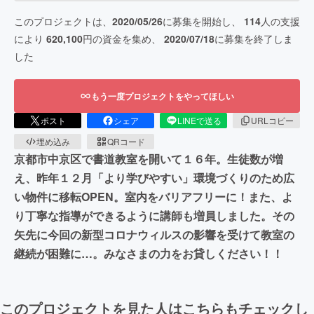
このプロジェクトは、
2020/05/26
に募集を開始し、
114
人の支援
により
620,100
円の資金を集め、
2020/07/18
に募集を終了しま
した
もう一度プロジェクトをやってほしい
ポスト
シェア
LINEで送る
URLコピー
埋め込み
QRコード
京都市中京区で書道教室を開いて１６年。生徒数が増
え、昨年１２月「より学びやすい」環境づくりのため広
い物件に移転OPEN。室内をバリアフリーに！また、よ
り丁寧な指導ができるように講師も増員しました。その
矢先に今回の新型コロナウィルスの影響を受けて教室の
継続が困難に…。みなさまの力をお貸しください！！
このプロジェクトを見た人はこちらもチェックし