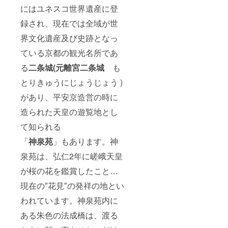
にはユネスコ世界遺産に登
録され、現在では全域が世
界文化遺産及び史跡となっ
ている京都の観光名所であ
る
二条城(元離宮二条城
も
とりきゅうにじょうじょう )
があり、平安京造営の時に
造られた天皇の遊覧地とし
て知られる
「
神泉苑
」もあります。神
泉苑は、弘仁2年に嵯峨天皇
が桜の花を鑑賞したこと…
現在の″花見″の発祥の地とい
われています。神泉苑内に
ある朱色の法成橋は、渡る