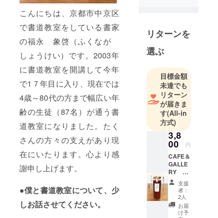
（ふくな
こんにちは、京都市中京区
が しょう
けい）とい
で書道教室をしている書家
リターンを
います。
の福永 象啓（ふくなが
選ぶ
しょうけい）です。2003年
小学生の頃
に書道教室を開講して今年
に「書道の
目標金額
先生になり
で1７年目に入り、現在では
未達でも
たい！」と
リターン
4歳～80代の方まで幅広い年
思った夢を
が届きま
齢の生徒（87名）が通う書
実現するた
す
(All-in
方式)
めに、書道
道教室になりました。たく
系の大学に
3,8
さんの方々の支えがあり現
00
進学。書道
円
在にいたります。心より感
団体にも所
CAFE＆
GALLE
属。
謝申し上げます。
RY
2002年に大
WAKU
支援
学を卒業
店長が
●僕と書道教室について、少
者：
心を込
後、７畳程
2人
めて作
しお話させてください。
お届
の小さな場
る 自
け予