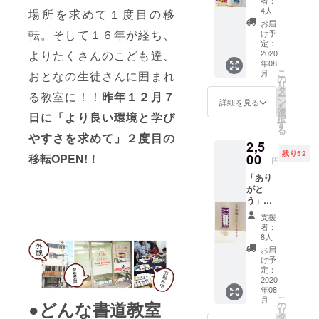
者：
ＡＲ
ただき
ゆった
4人
場所を求めて１度目の移
Ｋ』定
ます。
りめのT
お届
価1500
※支援金
転。そして１６年が経ち、
シャツ
け予
円と 感
額は支
定：
です。
謝の気
2020
よりたくさんのこども達、
援者さ
「To
年08
持ちを
まが支
protect
こ
月
おとなの生徒さんに囲まれ
手紙で
援を申
の
our
リ
お届け
し込む
タ
base」
る教室に！！
昨年１２月７
ー
（送料
際に、
ン
僕らの
詳細を見る
を
込）
任意で
選
基地を
日に「より良い環境と学び
択
「あり
引き上
す
守るた
る
がと
げるこ
め
やすさを求めて」２度目の
2,5
う」掛
とが可
残り52
軸ＢＯ
00
移転OPEN!！
能で
円
ＯＫ Ｍ
す。 よ
「あり
ＡＲＫ
ろしく
がと
は、 手
お願い
う」ミ
のひら
いたし
ニ掛軸×
サイズ
ます。
支援
スタン
のミニ
者：
ドＳＥ
チュア
8人
Ｔ 定
掛軸で
お届
価2500
す。 本
け予
円と 感
に挿ん
定：
謝の気
2020
で栞と
年08
持ちを
してお
こ
月
手紙で
●どんな書道教室
使いく
の
リ
お届け
ださ
タ