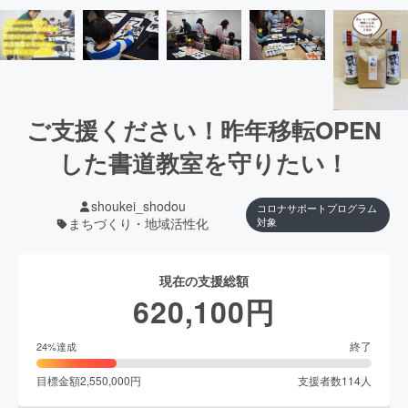
ご支援ください！昨年移転OPEN
した書道教室を守りたい！
shoukei_shodou
コロナサポートプログラム
まちづくり・地域活性化
対象
現在の支援総額
620,100
円
終了
24
%達成
目標金額
2,550,000
円
支援者数
114
人