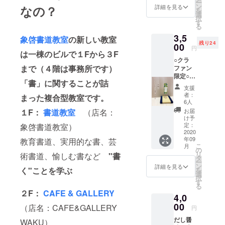
ー
（送料
い。 ま
ン
詳細を見る
なの？
を
込） 手
た、お
選
択
のひら
好きな
す
る
サイズ
場所に
3,5
のミニ
自由に
象啓書道教室
の新しい教室
残り24
掛軸と
00
飾って
円
専用ス
は一棟のビルで１Fから３F
楽しん
○クラ
タンド
でいた
まで（４階は事務所です）
ファン
のセッ
だくこ
限定○
トで
とも。
「書」に関することが詰
「あり
す。 ミ
通常
支援
がと
ニ掛軸
は、無
者：
まった複合型教室です。
う」ミ
を、お
地のミ
6人
ニ掛軸
好きな
ニ掛け
お届
１F：
書道教室
（店名：
と、ス
場所に
軸の販
け予
タンド×
インテ
定：
象啓書道教室）
売をし
畳のＳ
2020
リアと
ており
年09
ＥＴ 通
教育書道、実用的な書、芸
して自
ます
こ
月
常3700
由に
の
が、今
リ
術書道、愉しむ書など
"書
円（税
飾って
タ
回はク
ー
抜）の
楽しん
ン
ラファ
詳細を見る
く"ことを学ぶ
を
商品と
でいた
選
ン限定
択
感謝の
だくこ
す
で「あ
る
気持ち
と がで
りがと
２F：
CAFE
&
GALLERY
4,0
を手紙
きま
う」と
でお届
00
す。 丸
ご購入
（店名：CAFE&GALLERY
円
け（送
い台座
いただ
だし醤
料込）
WAKU）
がかわ
いた方