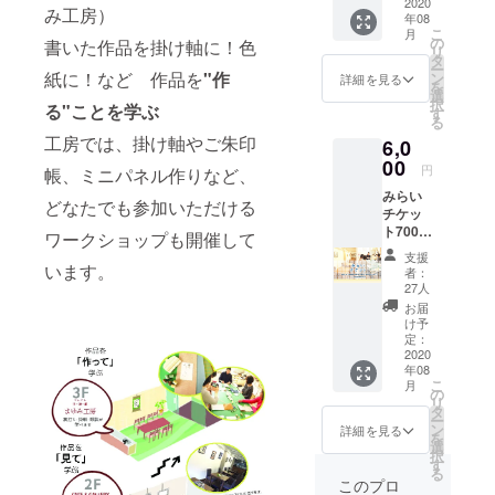
プ参加
2020
も使え
いらし
持ちを
書き添
み工房）
年08
費・
て便利
い木製
一枚一
えてい
こ
月
グッズ
です。
の
のスタ
書いた作品を掛け軸に！色
枚、手
ますの
リ
購入代)
醤油以
タ
ンドと
書きで
で お
ー
の先払
外でも
紙に！など 作品を
"作
ン
ミニ畳
詳細を見る
書いた
手元に
を
いをす
酒・お
選
はどん
ミニ掛
届いた
択
る"ことを学ぶ
ること
酢など
す
な空間
け軸を
商品の
る
で、新
をいれ
にも
製作。
書体が
工房では、掛け軸やご朱印
6,0
型コロ
るのも
マッチ
・ミニ
写真と
ナウィ
00
オスス
しま
掛軸 サ
円
異なる
帳、ミニパネル作りなど、
ルスの
メで
す。 通
イズ：
場合が
みらい
影響に
す。 こ
常は、
約11㎝×
どなたでも参加いただける
ござい
チケッ
より苦
ちらの
無地の
約４㎝
ます。
ト7000
境に立
商品
ワークショップも開催して
ミニ掛
素
円分と
つ店舗
は、静
け軸の
材：千
支援
感謝の
を応援
います。
岡焼津
販売を
者：
代紙、
気持ち
できる
市の鰹
27人
してお
竹ひ
を手紙
前払い
節メー
ります
お届
ご、麻
でお届
式のチ
カー(株)
け予
が、今
紐 ・ス
け ●み
ケット
定：
新丸正
回はク
タンド
らいチ
2020
です。
さんの
ラファ
サイ
年08
ケット
店舗の
人気商
ン限定
ズ：約
こ
月
とは 料
営業再
の
品『だ
で「あ
17.5㎝×
リ
金(カ
開時以
タ
し醤油
りがと
約３㎝
ー
フェ/飲
降に象
ン
の素』
詳細を見る
う」と
素
を
食代、
啓書道
選
商品
ご購入
材：
択
工房/
教室 2F
す
パッ
いただ
木、竹
る
ワーク
CAFE&
ケージ
このプロ
いた方
ひご、