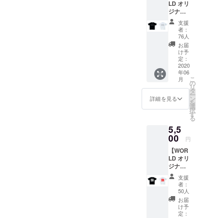
LD オリ
た限定T
S/M/L/X
ジナルT
シャツ
L/XXLの
シャ
まさに
展開と
支援
ツ】
今な言
なりま
者：
TYPE C
葉なの
す。支
76人
オープ
で、夏
援時に
お届
ン当初
にガン
ご希望
け予
からの
ガン着
定：
のサイ
スロー
2020
てもら
ズをお
年06
ガン、
いたい
選びく
こ
月
モッ
一枚で
の
ださ
リ
トーと
す！ ※T
タ
い。
ー
して掲
シャツ
ン
※2020
詳細を見る
を
げてき
のサイ
選
年6月15
択
た“WO
ズ、色
す
日より
る
RLD
を選択
随時発
5,5
PEACE
してく
送を開
LOVE”
00
ださ
始させ
円
をプリ
い。 サ
て頂き
【WOR
ントし
イズは
ます。
LD オリ
た限定T
S/M/L/X
ジナルT
シャツ
L/XXLの
シャ
まさに
展開と
支援
ツ】
今な言
なりま
者：
TYPE D
葉なの
す。支
50人
オープ
で、夏
援時に
お届
ン当初
にガン
ご希望
け予
からの
ガン着
定：
のサイ