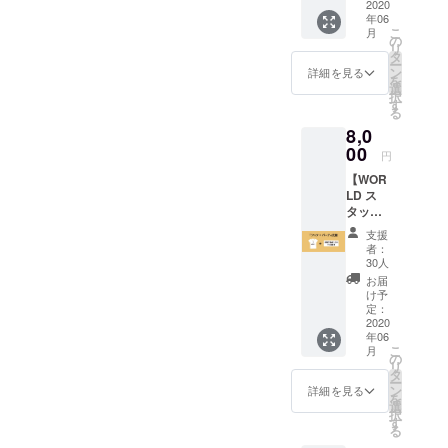
スロー
2020
てもら
ズをお
年06
ガン、
いたい
選びく
こ
月
モッ
一枚で
の
ださ
リ
トーと
す！ ※T
タ
い。
ー
して掲
シャツ
ン
※2020
詳細を見る
を
げてき
のサイ
選
年6月15
択
た“WO
ズ、色
す
日より
る
RLD
を選択
随時発
8,0
PEACE
してく
送を開
LOVE”
00
ださ
始させ
円
をプリ
い。 サ
て頂き
【WOR
ントし
イズは
ます。
LD ス
た限定T
S/M/L/X
タッフT
シャツ
L/XXLの
＆チ
まさに
展開と
支援
ケット1
今な言
なりま
者：
枚】 今
葉なの
す。支
30人
後のイ
で、夏
援時に
お届
ベント1
にガン
ご希望
け予
回の入
ガン着
定：
のサイ
場が可
2020
てもら
ズをお
年06
能なチ
いたい
選びく
こ
月
ケット
一枚で
の
ださ
リ
とこち
す！ ※T
タ
い。
ー
らのT
シャツ
ン
※2020
詳細を見る
を
シャツ
のサイ
選
年6月15
択
をセッ
ズ、色
す
日より
る
トにし
を選択
随時発