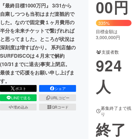
00
円
『最終目標1000万円』 3/31から
まちづくり・地域活性化
自粛しつつも当初はまだ楽観的で
した。なので固定費１ヶ月費用の
335%
半分を未来チケットで繋げれれば
CAMPFIRE for Social Good
CAMPFIRE Creation
目標金額は
3,000,000円
と思ってました。ところが状況は
CAMPFIREふるさと納税
machi-ya
コミュニティ
深刻度は増すばかり。 系列店舗の
支援者数
SURFDISCOは４月末で解約
924
(10/31までに退去)事実上閉店。
最後まで応援をお願い申し上げま
人
す。
ポスト
シェア
LINEで送る
URLコピー
埋め込み
QRコード
募集終了まで残
り
終了