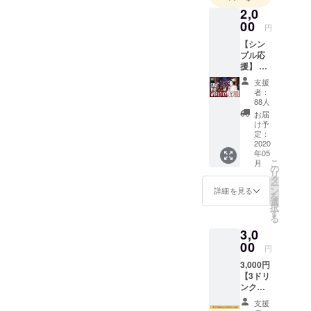
2,0
国内TOPDJ
00
円
のイベント
【シン
に加え、近
プル応
年では
援】 シ
SKRILLEX,S
ンプル
支援
に応援
TEVE
者：
して頂
88人
AOKI,Fatboy
ける方
お届
Slim,RICHIE
はこち
け予
らをお
定：
HAWTIN,3LA
願い致
2020
U,JONAS
年05
しま
こ
月
す。 純
BLUE,YELL
の
リ
粋に支
タ
OW
ー
援して
ン
詳細を見る
を
CLAW,W&W
下さる
選
択
方は、
す
をはじめと
る
こちら
する海外
3,0
をお願
トップアー
い致し
00
円
ます。
ティストの
3,000円
御礼の
招致も行
【3ドリ
メッ
ンク付
セージ
なってい
きチ
をお送
支援
る。阪急河
ケット1
り致し