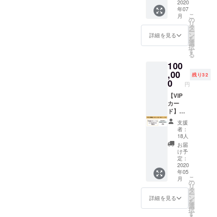
切券を
2020
有効期
くださ
支援時
年07
ご用意
限：チ
い。 パ
にそれ
こ
月
しまし
の
ケット
パママ
ぞれの
リ
た。
タ
はお受
サイズ
ご希望
ー
(10/31
ン
け取り
詳細を見る
は
のサイ
を
退店の
選
から1年
S/M/L/X
ズをお
択
ため）
す
*混雑が
L/XXL
選びく
る
企業様
予想さ
子供サ
ださ
100
の忘年
れるイ
イズは
い。
会や新
,00
ベント
100/120
残り32
※2020
年会、
0
の場合
/140/16
年6月15
円
表彰式
は、入
0 の展
日より
や結婚
【VIP
場制限
開とな
随時発
式の二
カー
をかけ
りま
送を開
次会。
ド】
させて
す。 カ
始させ
ダンス
【１年
いただ
ラーは
て頂き
支援
の発表
間フ
くこと
ホワイ
者：
ます。
会や
リーパ
があり
18人
ト・ブ
LIVEの
ス】 今
ます。
ラック
お届
イベン
後１年
あらか
け予
の2種
トまで
間、ご
定：
じめご
支援時
様々な
来場時
2020
了承く
にそれ
年05
用途で
にVIP
ださ
ぞれの
こ
月
使用し
カード
の
い。 *チ
ご希望
リ
て頂け
をお持
タ
ケット
のサイ
ー
ます。
ちいた
ン
のお受
詳細を見る
ズをお
を
※1団体
だけ
選
け取り
選びく
択
様5時間
ば、全
す
は、郵
ださ