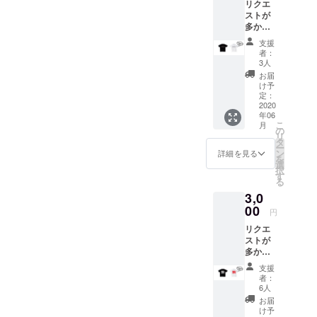
リクエ
ジナルT
た限定T
店舗で
Fatboy Slim,
ストが
シャ
シャツ
の受け
多かっ
ツ】
3LAU,JONA
まさに
取り
たキッ
TYPE B
今な言
は、営
支援
S
ズサイ
KIDS
葉なの
者：
業再開
BLUE,YELL
ズを特
オープ
で、夏
3人
してか
別価格
ン当初
にガン
OW
お届
ら３ヶ
でご用
からの
ガン着
け予
月間を
CLAW,W&W
意しま
スロー
定：
てもら
受け取
した。
2020
and RICHIE
ガン、
いたい
り受付
年06
子供の
モッ
です！
HAWTIN to
期間と
こ
月
未来が
トーと
の
※Tシャ
させて
リ
name a few.
WORLD
して掲
タ
ツのサ
いただ
ー
PEACE
げてき
ン
We are just
イズ、
詳細を見る
きま
を
LOVEで
た“WO
選
色を選
す。 ※
a 30 second
択
ありま
RLD
す
択して
ご支援
る
walk from
すよう
PEACE
くださ
をして
3,0
に！
LOVE”
い。 サ
the Hankyu
いただ
【WOR
00
をプリ
イズは
円
く際
Kawaramach
LD オリ
ントし
100/120
に、ど
リクエ
ジナルT
i station, Exit
た限定T
/140/16
のリ
ストが
シャ
シャツ
0の展開
no 1.
ターン
多かっ
ツ】
まさに
となり
も『上
Welcome to
たキッ
TYPE C
今な言
ます。
支援
乗せ支
ズサイ
KIDS
葉なの
KY,OTO
支援時
者：
援』を
ズを特
オープ
で、夏
6人
にご希
するこ
別価格
ン当初
にガン
望のサ
お届
とがで
でご用
からの
ガン着
け予
イズを
きま