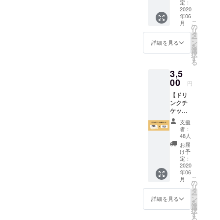
意しま
スロー
定：
てもら
お選び
す。 ご
した。
2020
ガン、
いたい
くださ
都合許
年06
子供の
モッ
です！
い。
す場合
こ
月
未来が
トーと
の
※Tシャ
※2020
は、リ
リ
WORLD
して掲
タ
ツのサ
年6月15
ターン
ー
PEACE
げてき
ン
イズ、
詳細を見る
日より
の額に
を
LOVEで
た“WO
選
色を選
随時発
上乗せ
択
ありま
RLD
す
択して
送を開
して、
る
すよう
PEACE
くださ
始させ
ご支援
3,5
に！
LOVE”
い。 サ
て頂き
頂けま
【WOR
00
をプリ
イズは
ます。
円
すと大
LD オリ
ントし
100/120
変嬉し
【ドリ
ジナルT
た限定T
/140/16
いで
ンクチ
シャ
シャツ
0の展開
す。 ※
ケット6
ツ】
まさに
となり
営業再
枚セッ
TYPE D
今な言
ます。
支援
開目処
ト】
KIDS
葉なの
支援時
者：
がたち
WORLD
オープ
で、夏
48人
にご希
次第、
で使用
ン当初
にガン
望のサ
お届
リター
して頂
からの
ガン着
け予
イズを
ンの履
けるド
スロー
定：
てもら
お選び
行を進
リンク
2020
ガン、
いたい
くださ
めてま
年06
チケッ
モッ
です！
い。
こ
いりま
月
ト(1枚
トーと
の
※Tシャ
※2020
リ
す。 ＊
700
して掲
タ
ツのサ
年6月15
ー
再開の
円)×6枚
げてき
ン
イズ、
詳細を見る
日より
を
折に
セット
た“WO
選
色を選
随時発
択
は、
(1枚分
RLD
す
択して
送を開
る
いっぱ