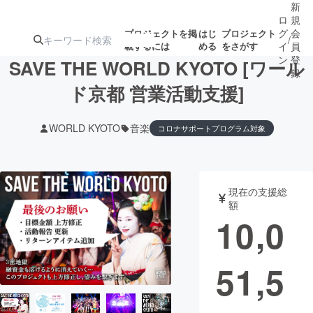
新
ロ
規
グ
会
プロジェクトを掲
はじ
プロジェクト
/
載するには
める
をさがす
イ
員
ン
登
SAVE THE WORLD KYOTO [ワール
録
ド京都 営業活動支援]
人気のプロ
注目のリ
注目の新着プロ
募集終了が近いプ
もうすぐ公開
WORLD KYOTO
音楽
コロナサポートプログラム対象
ジェクト
ターン
ジェクト
ロジェクト
されます
アート・写真
音楽
現在の支援総
額
10,0
テクノロジー・ガジェット
ゲーム・サ
映像・映画
書籍・雑誌
51,5
ビジネス・起業
チャレンジ