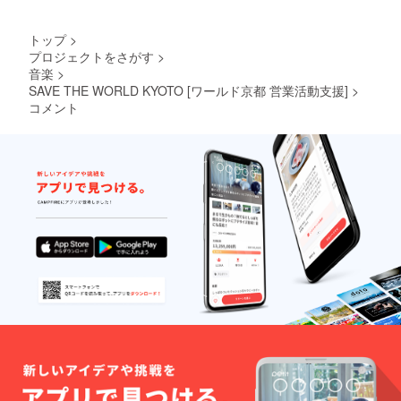
TANAK
次第、
A(FPM),
リター
KEN
ンの履
トップ
>
ISHII,RY
行を進
プロジェクトをさがす
>
OTA
めてま
音楽
>
NOZAK
いりま
I(Jazztr
SAVE THE WORLD KYOTO [ワールド京都 営業活動支援]
>
す。
onik),S
コメント
HINICHI
OSAWA
(MOND
O
GROSS
O),TAK
KYU
ISHINO(
電気グ
ルー
ヴ),☆Ta
ku
Takaha
shi(m-
flo),TO
WA
TEI,UK
AWA
NAOHI
RO 全１