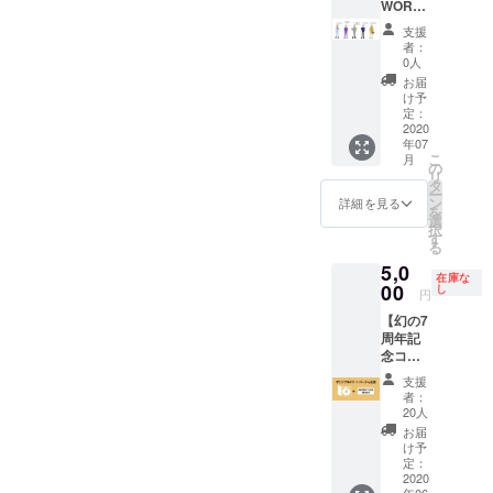
チケッ
者+４名
WORLD
※ご支援
トのお
様まで
による
をして
支援
受け取
ご案内
プロ
いただ
者：
りは、
いたし
デュー
く際
0人
郵送も
ます。
ス・コ
に、ど
お届
しくは
＊初回
ンサル
のリ
け予
店舗で
来店時
ティン
定：
ターン
の受け
にシャ
グ プロ
2020
も『上
年07
取りの
ンパ
ジェク
乗せ支
こ
月
選択が
ン“Moë
ト】 御
の
援』を
リ
可能で
t &
社のビ
タ
するこ
ー
すの
Chando
ジネス
ン
とがで
詳細を見る
を
で、支
n”６本
や新店
選
きま
択
援時に
提供 *有
舗が末
す
す。 ご
る
プルダ
効期
広がり
都合許
5,0
ウンで
限：VIP
となる
す場合
在庫な
お選び
カード
よう 立
00
し
は、リ
円
くださ
がお手
ち上げ
ターン
【幻の7
い。 店
元に届
企画、
の額に
周年記
舗での
いてか
リ
上乗せ
念コン
受け取
ら１年 *
ニュー
して、
ピCD＆
りは、
チケッ
アル企
ご支援
支援
チケッ
営業再
トのお
画、何
頂けま
者：
ト1枚】
開して
受け取
でもご
20人
すと大
今後の
から3ヶ
りは、
相談に
変嬉し
お届
イベン
月間を
郵送も
のりま
け予
いで
ト1回の
受け取
しくは
す。 御
定：
す。 ※
入場が
2020
り受付
店舗で
社のお
営業再
年06