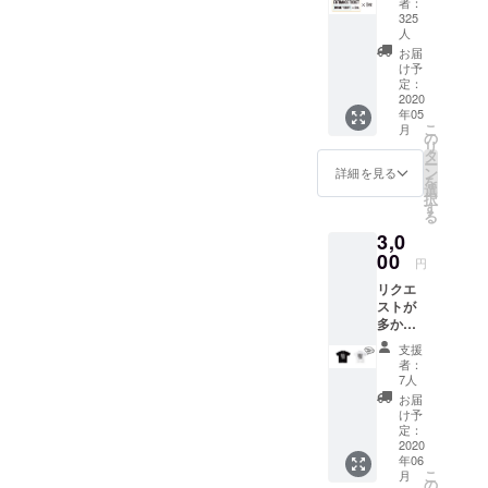
者：
原町1番出口
枚】
ます。
325
”3000
※ご支援
人
から徒歩１
円(３ド
をして
お届
分、WORLD
リンク
いただ
け予
付き）”
定：
KYOTOへお
く際に
2020
を一口
『上乗
こしやす。
年05
としま
せ支
こ
月
して、
の
援』を
リ
今後の
タ
するこ
Keeping the
ー
イベン
ン
とがで
詳細を見る
を
Kyoto valley
ト1回の
選
きま
択
basin hot!
入場が
す
す。 ご
る
可能
都合許
Year after
3,0
な、３
す場合
year, since
00
ドリン
は、リ
円
ク付き
its opening
ターン
リクエ
のチ
の額に
near Shijo
ストが
ケット
上乗せ
多かっ
Kiyamachi in
をリ
して、
たキッ
ターン
ご支援
2001,
支援
ズサイ
とさせ
頂けま
者：
WORLD has
ズを特
て頂き
7人
すと大
別価格
continued to
ます。 *
変嬉し
お届
でご用
有効期
け予
いで
get bigger
意しま
定：
限：チ
す。
and bigger!
した。
2020
ケット
年06
子供の
はお受
Today with a
こ
月
未来が
の
け取り