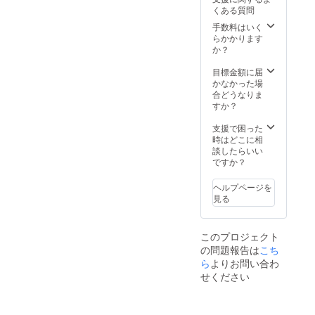
てたと
すと大
いただ
orld-
くある質問
ころ、
変嬉し
く際
kyoto.c
なんと
いで
に、ど
om ※公
手数料はいく
２０枚
す。 ※
のリ
序良俗
らかかります
出てき
営業再
ターン
に反す
か？
まし
開目処
も『上
る内
た！！
がたち
乗せ支
容、法
目標金額に届
ジャ
次第、
援』を
令に違
かなかった場
ケット
リター
するこ
反する
合どうなりま
ビジュ
ンの履
とがで
内容な
すか？
アル：
行を進
きま
どはお
エンラ
めてま
す。 ご
受けで
支援で困った
イトメ
いりま
都合許
きませ
時はどこに相
ント CD
す。
す場合
ん。
談したらいい
盤面 ビ
は、リ
ですか？
ジュア
ターン
ル：宇
の額に
ヘルプページを
川直宏
上乗せ
見る
参加
して、
アー
ご支援
ティス
頂けま
このプロジェクト
ト：
すと大
の問題報告は
こち
DEXPIS
変嬉し
TOLS,D
ら
よりお問い合わ
いで
J
す。 ※
せください
EMMA,
営業再
TOMOY
開目処
UKI
がたち