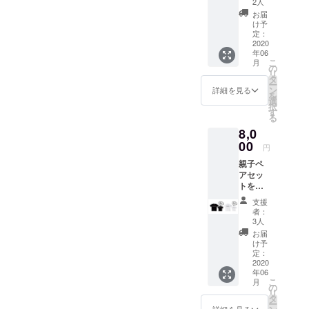
トーと
のサイ
2人
した。
して掲
ズ、色
お届
親子で
げてき
を選択
け予
WORLD
た“WO
定：
してく
PEACE
2020
RLD
ださ
年06
LOVE♡
PEACE
い。 サ
こ
月
【WOR
LOVE”
の
イズは
リ
LD オリ
をプリ
タ
S/M/L/X
ー
ジナルT
ントし
ン
L/XXLの
詳細を見る
を
シャ
た限定T
選
展開と
択
ツ】
シャツ
す
なりま
る
TYPE B
まさに
す。支
8,0
親子ペ
今な言
援時に
ア オー
00
葉なの
ご希望
円
プン当
で、夏
のサイ
親子ペ
初から
にガン
ズをお
アセッ
のス
ガン着
選びく
トを特
ローガ
てもら
ださ
別価格
ン、
いたい
い。
支援
でご用
モッ
です！
※2020
者：
意しま
トーと
※Tシャ
3人
年6月15
した。
して掲
ツのサ
日より
お届
親子で
げてき
イズ、
け予
随時発
WORLD
た“WO
定：
色を選
送を開
PEACE
2020
RLD
択して
始させ
年06
LOVE♡
PEACE
くださ
て頂き
こ
月
【WOR
LOVE”
の
い。 パ
ます。
リ
LD オリ
をプリ
タ
パママ
ー
ジナルT
ントし