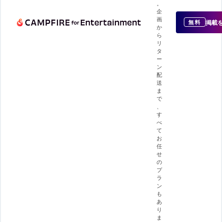
。
企
画
掲載
無料
か
ら
リ
タ
ー
ン
配
送
ま
で
、
す
べ
て
お
任
せ
の
プ
ラ
ン
も
あ
り
ま