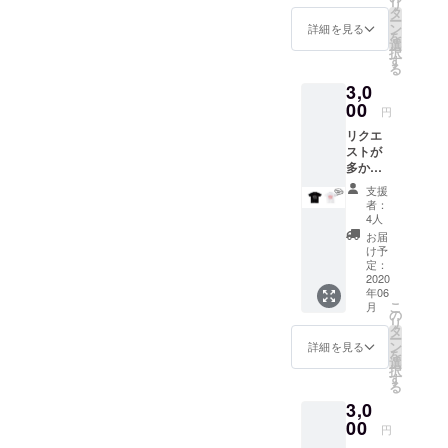
リ
full capacity
WORLD
タ
から1年
ー
PEACE
of 1000, it is
ン
*混雑が
詳細を見る
を
LOVEで
選
予想さ
one of
択
ありま
す
れるイ
る
Kyoto’s
すよう
ベント
3,0
に！
biggest
の場合
【WOR
00
は、入
円
entertainme
LD オリ
場制限
リクエ
nt spots.
ジナルT
をかけ
ストが
シャ
させて
Every
多かっ
ツ】
いただ
weekend,
たキッ
TYPE A
くこと
支援
ズサイ
KIDS
WORLD not
があり
者：
ズを特
オープ
4人
ます。
only brings
別価格
ン当初
あらか
お届
in the
でご用
からの
け予
じめご
意しま
スロー
定：
biggest
了承く
した。
2020
ガン、
ださ
Japanese
年06
子供の
モッ
い。 *チ
こ
月
未来が
artists, it has
トーと
の
ケット
リ
WORLD
して掲
タ
のお受
also hosted
ー
PEACE
げてき
ン
詳細を見る
け取り
を
international
LOVEで
た“WO
選
は店舗
択
ありま
RLD
す
acts such as
での受
る
すよう
PEACE
け取り
SKRILLEX,
3,0
に！
LOVE”
とさせ
STEVE
【WOR
00
をプリ
て頂き
円
LD オリ
ントし
AOKI,
ます。