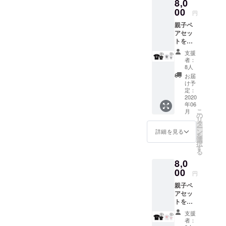
8,0
てリ
してく
送を開
ターン
00
ださ
始させ
円
とさせ
い。 サ
て頂き
親子ペ
て頂き
イズは
ます。
アセッ
ます。 *
S/M/L/X
トを特
有効期
L/XXLの
別価格
限：チ
展開と
支援
でご用
ケット
なりま
者：
意しま
はお受
す。支
8人
した。
け取り
援時に
お届
親子で
から1年
ご希望
け予
WORLD
再開タ
定：
のサイ
PEACE
2020
イミン
ズをお
年06
LOVE♡
グ用
選びく
こ
月
【WOR
作った
の
ださ
リ
LD オリ
スタッ
タ
い。
ー
ジナルT
フTシャ
ン
※2020
詳細を見る
を
シャ
ツで
選
年6月15
択
ツ】
す。来
す
日より
る
TYPE A
年の20
随時発
8,0
親子ペ
周年達
送を開
ア オー
00
成の願
始させ
円
プン当
いも
て頂き
親子ペ
初から
バック
ます。
アセッ
のス
プリン
トを特
ローガ
トに配
別価格
ン、
置。 ※T
支援
でご用
モッ
シャツ
者：
意しま