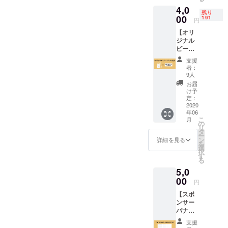
お得)を
PEACE
くださ
始させ
い乾杯
4,0
リター
LOVE”
い。 サ
て頂き
残り
して・
ンとさ
00
をプリ
191
イズは
ます。
円
いっぱ
せて頂
ントし
100/120
い笑っ
【オリ
きま
た限定T
/140/16
て・
ジナル
す。 *チ
シャツ
0の展開
いっぱ
ビーチ
ケット
まさに
となり
い踊っ
ポーチ2
のお受
今な言
ます。
支援
て頂き
種セッ
け取り
葉なの
支援時
者：
たい！
ト＆チ
は、店
で、夏
9人
にご希
ケット1
頭での
にガン
望のサ
お届
枚】 今
受け取
ガン着
け予
イズを
後のイ
りにて
定：
てもら
お選び
ベント1
2020
お願い
いたい
くださ
年06
回の入
しま
です！
い。
こ
月
場が可
す。 *店
の
※Tシャ
※2020
リ
能なチ
舗での
タ
ツのサ
年6月15
ー
ケット
受け取
ン
イズ、
詳細を見る
日より
を
とオリ
りは、
選
色を選
随時発
択
ジナル
営業再
す
択して
送を開
る
ポーチ2
開して
くださ
始させ
5,0
種をリ
から3ヶ
い。 サ
て頂き
ターン
00
月間を
イズは
ます。
円
とさせ
受け取
100/120
【スポ
て頂き
り受付
/140/16
ンサー
ます。 *
期間と
0の展開
バナー
有効期
させて
となり
支援】
限：チ
いただ
ます。
支援
再開
ケット