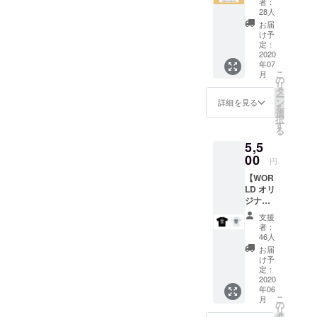
きま
支援時
者：
後、店
はお受
す。 ※
28人
にご希
内にて
け取り
営業再
望のサ
お届
ご支援
から1年
開次第
け予
イズを
頂いた
※2020
定：
履行い
お選び
貴方様
2020
年6月15
たしま
くださ
年07
のお名
日より
す
い。
こ
月
前又は
随時発
の
※2020
リ
ニック
送を開
タ
年6月15
ー
ネーム
始させ
ン
詳細を見る
日より
を
を一覧
て頂き
選
随時発
択
にした
ます
す
送を開
る
スポン
始させ
5,5
サーバ
て頂き
ナーを
00
ます。
円
１年間
【WOR
掲示致
LD オリ
しま
ジナルT
す。 ●
シャ
お礼状
支援
ツ】
● 壁面
者：
TYPE A
ポス
46人
オープ
ターへ
お届
ン当初
のお名
け予
からの
前掲載
定：
スロー
2020
※ 掲載
年06
ガン、
可能な
こ
月
モッ
方はお
の
リ
トーと
名前(又
タ