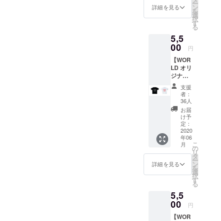
ー
して掲
はニッ
ン
詳細を見る
を
げてき
クネー
選
択
た“WO
ム)を備
す
る
RLD
考欄へ
5,5
PEACE
ご記入
LOVE”
00
くださ
円
をプリ
い。
【WOR
ントし
LD オリ
た限定T
ジナルT
シャツ
シャ
まさに
支援
ツ】
今な言
者：
TYPE B
葉なの
36人
オープ
で、夏
お届
ン当初
にガン
け予
からの
ガン着
定：
スロー
2020
てもら
年06
ガン、
いたい
こ
月
モッ
一枚で
の
リ
トーと
す！ ※T
タ
ー
して掲
シャツ
ン
詳細を見る
を
げてき
のサイ
選
択
た“WO
ズ、色
す
る
RLD
を選択
5,5
PEACE
してく
LOVE”
00
ださ
円
をプリ
い。 サ
【WOR
ントし
イズは