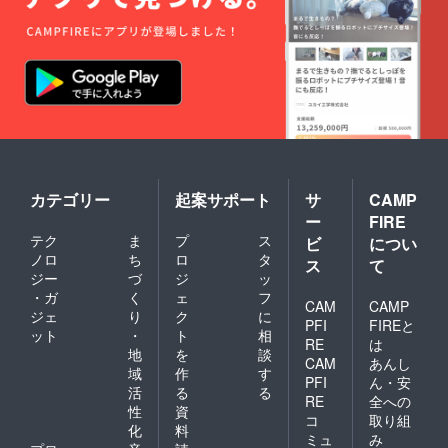
０アー
ティス
ト参加
による
これか
らの季
節に
ぴった
り
な“夏”
のアル
バムで
す。 超
カテゴリー
起案サポート
サ
CAMP
レ
ー
FIRE
ア！！
テク
ま
プ
ス
ビ
につい
！！！
ノロ
ち
ロ
タ
！！！
ス
て
！！！
ジー
づ
ジ
ッ
・ガ
く
ェ
フ
CAM
CAMP
ジェ
り
ク
に
PFI
FIREと
ット
・
ト
相
RE
は
地
を
談
CAM
あんし
域
作
す
PFI
ん・安
活
る
る
RE
全への
性
資
コ
取り組
化
料
ミュ
み