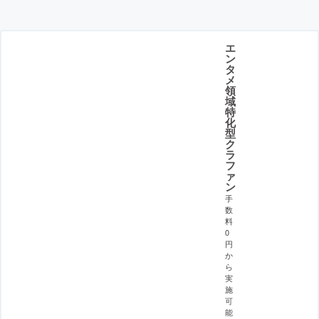
エ
ン
タ
メ
領
域
特
化
型
ク
ラ
フ
ァ
ン
手
数
料
0
円
か
ら
実
施
可
能