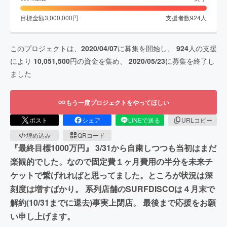
目標金額
3,000,000
円
支援者数
924
人
このプロジェクトは、
2020/04/07
に募集を開始し、
924
人の支援
により
10,051,500
円の資金を集め、
2020/05/23
に募集を終了し
ました
もう一度プロジェクトをやってほしい
ポスト
シェア
LINEで送る
URLコピー
埋め込み
QRコード
『最終目標1000万円』 3/31から自粛しつつも当初はまだ
楽観的でした。なので固定費１ヶ月費用の半分を未来チ
ケットで繋げれればと思ってました。ところが状況は深
刻度は増すばかり。 系列店舗のSURFDISCOは４月末で
解約(10/31までに退去)事実上閉店。 最後まで応援をお願
い申し上げます。