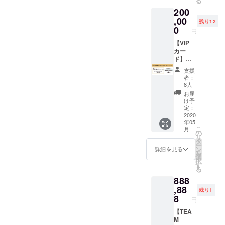
る
までと
てのイ
送もし
い。
200
させて
ベント
くは店
※2020
頂き、
に入場
,00
舗での
年6月15
残り12
その他
できる
0
受け取
日より
円
ご要望
権利+各
りの選
随時発
は担当
ご来店
【VIP
択が可
送を開
者まで
時同行
カー
能です
始させ
ご相談
者+３名
ド】
ので、
て頂き
くださ
様まで
【１年
支援時
ます。
支援
い。
ご案内
間フ
にプル
者：
いたし
リーパ
ダウン
8人
ます。
ス】 今
でお選
お届
＊初回
後１年
びくだ
け予
来店時
間、ご
定：
さい。
にシャ
来場時
2020
店舗で
年05
ンパ
にVIP
の受け
こ
月
ン“Moë
カード
の
取り
リ
t &
をお持
タ
は、営
ー
Chando
ちいた
ン
業再開
詳細を見る
を
n”３本
だけ
選
してか
択
提供 *有
ば、全
す
ら3ヶ月
る
効期
てのイ
間を受
888
限：VIP
ベント
け取り
カード
に入場
,88
受付期
残り1
がお手
できる
8
間とさ
円
元に届
権利+各
せてい
いてか
ご来店
【TEA
ただき
ら１年 *
時同行
M
ます。