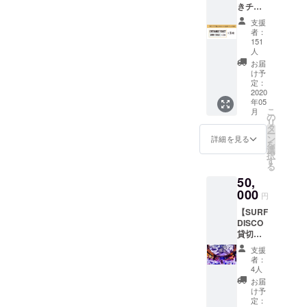
日より
きチ
ローガ
てもら
開とな
随時発
ケット
ン、
いたい
りま
送を開
支援
５枚】
モッ
です！
す。 カ
者：
始させ
3000円
トーと
※Tシャ
151
ラーは
て頂き
リター
して掲
人
ツのサ
ホワイ
ます。
ン５口
げてき
イズ、
お届
ト・ブ
分をお
た“WO
け予
色を選
ラック
得な
定：
RLD
択して
の2種
2020
パック
PEACE
くださ
支援時
年05
にいた
LOVE”
い。 パ
にそれ
こ
月
しまし
の
をプリ
パママ
ぞれの
リ
た。 今
タ
ントし
サイズ
ご希望
ー
後のイ
ン
た限定T
詳細を見る
は
のサイ
を
ベント
選
シャツ
S/M/L/X
ズをお
択
５回の
す
まさに
L/XXL
選びく
る
入場が
今な言
子供サ
ださ
50,
可能
葉なの
イズは
い。
000
な、各
で、夏
100/120
円
※2020
入場ご
にガン
/140/16
年6月15
【SURF
とに3ド
ガン着
0 の展
日より
DISCO
リンク
てもら
開とな
随時発
貸切
付きの
いたい
りま
送を開
券】
チケッ
です！
す。 カ
支援
始させ
2020年
トをリ
※Tシャ
者：
ラーは
て頂き
10月20
ターン
4人
ツのサ
ホワイ
ます。
日まで
とさせ
イズ、
お届
ト・ブ
使用可
て頂き
け予
色を選
ラック
能な貸
定：
ます。 *
択して
の2種