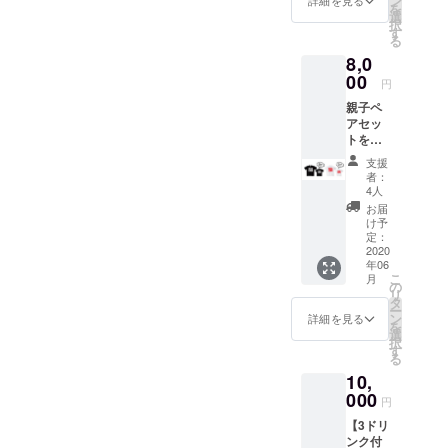
ン
サイズ
詳細を見る
を
シャ
た限定T
選
は
択
ツ】
シャツ
す
S/M/L/X
る
TYPE C
まさに
L/XXL
8,0
親子ペ
今な言
子供サ
ア オー
00
葉なの
イズは
円
プン当
で、夏
100/120
親子ペ
初から
にガン
/140/16
アセッ
のス
ガン着
0 の展
トを特
ローガ
てもら
開とな
別価格
ン、
いたい
りま
支援
でご用
モッ
です！
す。 カ
者：
意しま
トーと
※Tシャ
4人
ラーは
した。
して掲
ツのサ
ホワイ
お届
親子で
げてき
イズ、
け予
ト・ブ
WORLD
た“WO
定：
色を選
ラック
PEACE
2020
RLD
択して
の2種
年06
LOVE♡
PEACE
くださ
支援時
こ
月
【WOR
LOVE”
の
い。 パ
にそれ
リ
LD オリ
をプリ
タ
パママ
ぞれの
ー
ジナルT
ントし
ン
サイズ
詳細を見る
ご希望
を
シャ
た限定T
選
は
のサイ
択
ツ】
シャツ
す
S/M/L/X
ズをお
る
TYPE D
まさに
L/XXL
選びく
10,
親子ペ
今な言
子供サ
ださ
ア オー
000
葉なの
イズは
い。
円
プン当
で、夏
100/120
※2020
【3ドリ
初から
にガン
/140/16
年6月15
ンク付
のス
ガン着
0 の展