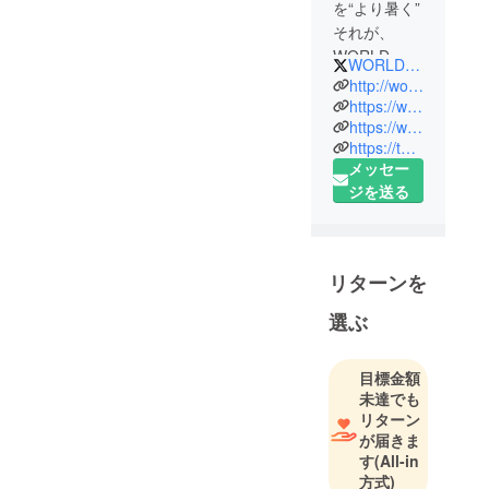
を“より暑く”
それが、
WORLD
WORLD_Kyoto
KYOTOの
http://world-kyoto.com
ミッショ
https://www.facebook.com/WORLDKYOTO/
https://www.instagram.com/worldkyoto/
ン！！！
https://twitter.com/WORLD_Kyoto
メッセー
2001年に四
ジを送る
条木屋町に
オープンし
て以来、
年々規模を
リターンを
拡大し続
選ぶ
け、現在で
はキャパ
1000人を超
目標金額
える。名実
未達でも
ともに京都
リターン
が届きま
最大級のナ
す
(All-in
イトクラブ
方式)
へと成長。