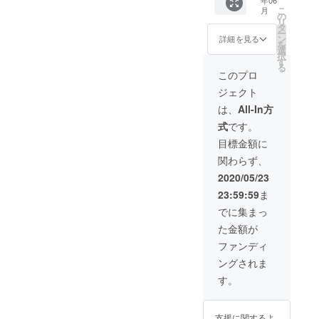
可能な
期間と
の受け
役に立
開目処
こ
月
チケッ
させて
取りの
てるア
の
がたち
リ
トと幻
いただ
選択が
イデア
タ
次第、
ー
の7周年
きま
可能で
を過去
ン
詳細を見る
リター
を
記念コ
す。 ※
すの
のキャ
選
ンの履
択
ンピCD
ご支援
で、支
リア・
す
行を進
る
をリ
をして
援時に
幅広い
このプロ
めてま
ターン
いただ
プルダ
人脈を
いりま
ジェクト
とさせ
く際
ウンで
活かし
す。 み
て頂き
に、ど
お選び
てご提
は、
All-In方
なさん
ます。 *
のリ
くださ
案いた
是非
式
です。
有効期
ターン
い。 店
しま
いっぱ
限：チ
も『上
舗での
す。 詳
目標金額に
いに遊
ケット
乗せ支
受け取
細につ
びにき
関わらず、
はお受
援』を
りは、
いて
てくだ
け取り
するこ
営業再
は、個
2020/05/23
さい。
から1年
とがで
開して
別に
大いに
23:59:59
ま
※2020
きま
から3ヶ
メッ
笑い楽
年6月15
す。 ご
月間を
セージ
でに集まっ
しみま
日より
都合許
受け取
でご相
しょ
た金額が
随時発
す場合
り受付
談させ
う！！
送を開
は、リ
期間と
て下さ
ファンディ
始させ
ターン
させて
い。お
ングされま
て頂き
の額に
いただ
気軽にe
ます。
上乗せ
きま
メール
す。
今回事
して、
す。 ※
くださ
務所を
ご支援
ご支援
い。
片付け
頂けま
をして
info@w
支援に関するよ