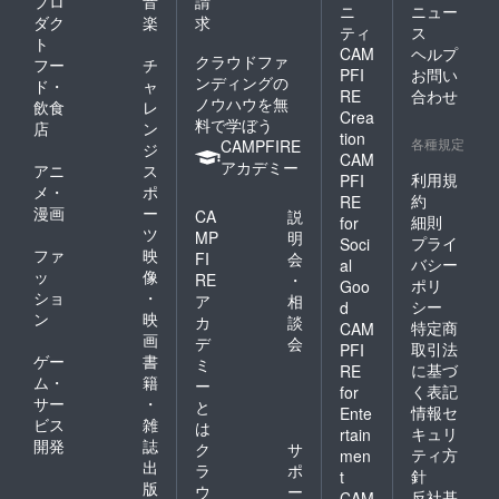
プロ
音
請
ニ
ニュー
ダク
楽
求
ティ
ス
ト
CAM
ヘルプ
クラウドファ
フー
チ
PFI
お問い
ンディングの
ド・
ャ
RE
合わせ
ノウハウを無
飲食
レ
Crea
料で学ぼう
店
ン
tion
各種規定
CAMPFIRE
ジ
CAM
アカデミー
アニ
ス
利用規
PFI
メ・
ポ
約
RE
漫画
ー
CA
説
細則
for
ツ
MP
明
プライ
Soci
ファ
映
FI
会
バシー
al
ッ
像
RE
・
ポリ
Goo
ショ
・
ア
相
シー
d
ン
映
カ
談
特定商
CAM
画
デ
会
取引法
PFI
ゲー
書
ミ
に基づ
RE
ム・
籍
ー
く表記
for
サー
・
と
情報セ
Ente
ビス
雑
は
キュリ
rtain
開発
誌
ク
サ
ティ方
men
出
ラ
ポ
針
t
版
ウ
ー
反社基
CAM