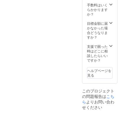
手数料はいく
らかかります
か？
目標金額に届
かなかった場
合どうなりま
すか？
支援で困った
時はどこに相
談したらいい
ですか？
ヘルプページを
見る
このプロジェクト
の問題報告は
こち
ら
よりお問い合わ
せください