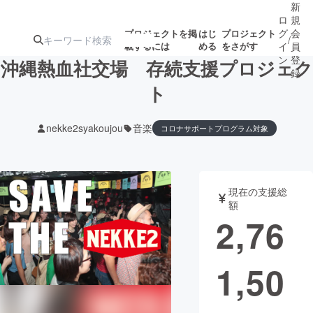
新
ロ
規
グ
会
プロジェクトを掲
はじ
プロジェクト
/
載するには
める
をさがす
イ
員
ン
登
沖縄熱血社交場 存続支援プロジェク
録
ト
人気のプロ
注目のリ
注目の新着プロ
募集終了が近いプ
もうすぐ公開
nekke2syakoujou
音楽
コロナサポートプログラム対象
ジェクト
ターン
ジェクト
ロジェクト
されます
アート・写真
音楽
現在の支援総
額
2,76
テクノロジー・ガジェット
ゲーム・サ
映像・映画
書籍・雑誌
1,50
ビジネス・起業
チャレンジ