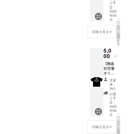
で使用
りま
け予
できる
定：
す。 ※
一枚500
2020
音源
年06
円のド
データ
こ
月
リンク
の
での
リ
チケッ
タ
メール
ー
ト10枚
ン
発送と
詳細を見る
を
セット)
選
なりま
択
す
す。
る
5,0
00
円
【熱血
社交場
オリジ
ナルT
支援
シャ
者：
ツ】 ※
39人
サイズ
お届
は
け予
S/M/L/X
定：
Lの展開
2020
年06
となり
こ
月
ます。
の
リ
支援時
タ
ー
にご希
ン
詳細を見る
を
望のサ
選
択