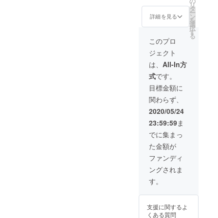
の
リ
ス。毎
タ
ー
回＋1ド
ン
詳細を見る
を
リンク
選
択
ご提
す
る
供。)
このプロ
ジェクト
は、
All-In方
式
です。
目標金額に
関わらず、
2020/05/24
23:59:59
ま
でに集まっ
た金額が
ファンディ
ングされま
す。
支援に関するよ
くある質問