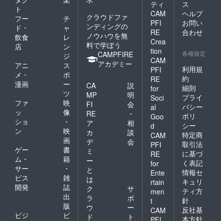
ティ
ス
ト
CAM
ヘルプ
クラウドファ
フー
チ
PFI
お問い
ンディングの
ド・
ャ
RE
合わせ
ノウハウを無
飲食
レ
Crea
料で学ぼう
店
ン
tion
各種規定
CAMPFIRE
ジ
CAM
アカデミー
アニ
ス
利用規
PFI
メ・
ポ
約
RE
漫画
ー
CA
説
細則
for
ツ
MP
明
プライ
Soci
ファ
映
FI
会
バシー
al
ッ
像
RE
・
ポリ
Goo
ショ
・
ア
相
シー
d
ン
映
カ
談
特定商
CAM
画
デ
会
取引法
PFI
ゲー
書
ミ
に基づ
RE
ム・
籍
ー
く表記
for
サー
・
と
情報セ
Ente
ビス
雑
は
キュリ
rtain
開発
誌
ク
サ
ティ方
men
出
ラ
ポ
針
t
版
ウ
ー
反社基
CAM
ビジ
ビ
ド
ト
本方針
PFI