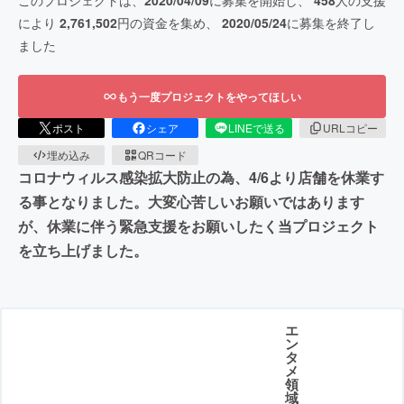
このプロジェクトは、
2020/04/09
に募集を開始し、
458
人の支援
により
2,761,502
円の資金を集め、
2020/05/24
に募集を終了し
ました
もう一度プロジェクトをやってほしい
ポスト
シェア
LINEで送る
URLコピー
埋め込み
QRコード
コロナウィルス感染拡大防止の為、4/6より店舗を休業す
る事となりました。大変心苦しいお願いではあります
が、休業に伴う緊急支援をお願いしたく当プロジェクト
を立ち上げました。
エ
ン
タ
メ
領
域