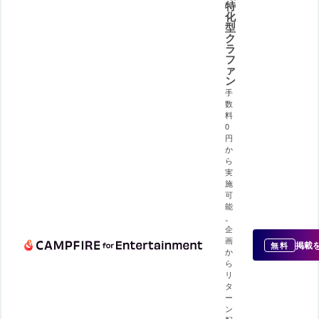
特
化
型
ク
ラ
フ
ァ
ン
手
数
料
0
円
か
ら
実
施
可
能
。
企
画
掲載
無料
か
ら
リ
タ
ー
ン