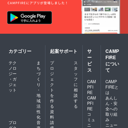
カテゴリー
起案サポート
サ
CAMP
ー
FIRE
テク
ま
プ
ス
ビ
につい
ノロ
ち
ロ
タ
ス
て
ジー
づ
ジ
ッ
・ガ
く
ェ
フ
CAM
CAMP
ジェ
り
ク
に
PFI
FIREと
ット
・
ト
相
RE
は
地
を
談
CAM
あんし
域
作
す
PFI
ん・安
活
る
る
RE
全への
性
資
コ
取り組
化
料
ミュ
み
プロ
音
請
ニ
ニュー
ダク
楽
求