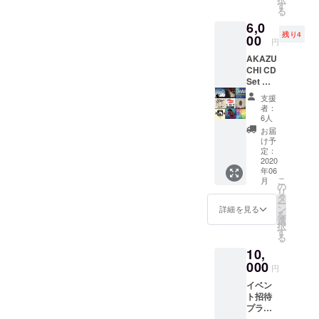
イズを
す
る
お選び
6,0
くださ
残り4
い。 ※
00
円
ボディ:
AKAZU
アスレ
CHI CD
5.6オン
Set ①
ス
RITTO
支援
「AKE
者：
BONO
6人
」 ②
お届
RITTO
け予
「Mi far
定：
Yu」 ③
2020
年06
HiNaLo
こ
月
w「I
の
リ
MA I」
タ
ー
④
ン
詳細を見る
を
AYUKA
選
択
「90’TI
す
る
LLINFIN
10,
ITY」 ⑤
DJ 4号
000
円
棟
イベン
「ISLA
ト招待
ND
プラン
TALK」
×6セッ