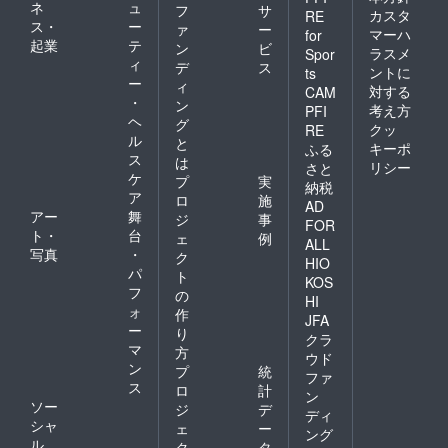
ネ
ュ
フ
サ
カスタ
RE
ス・
ー
ァ
ー
マーハ
for
起業
テ
ン
ビ
ラスメ
Spor
ィ
デ
ス
ントに
ts
ー
ィ
対する
CAM
・
ン
考え方
PFI
ヘ
グ
クッ
RE
ル
と
キーポ
ふる
ス
は
リシー
さと
ケ
プ
実
納税
ア
ロ
施
AD
アー
舞
ジ
事
FOR
ト・
台
ェ
例
ALL
写真
・
ク
HIO
パ
ト
KOS
フ
の
HI
ォ
作
JFA
ー
り
クラ
マ
方
ウド
ン
プ
統
ファ
ス
ロ
計
ン
ソー
ジ
デ
ディ
シャ
ェ
ー
ング
ル
ク
タ