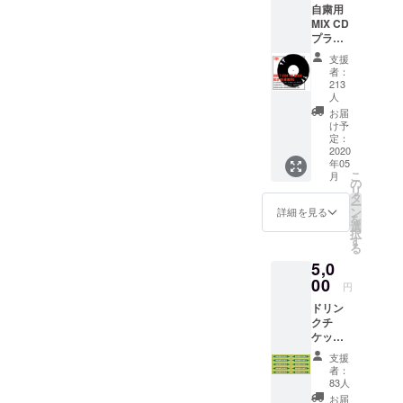
自粛用
MIX CD
プラン
DJ
支援
HIKAR
者：
U DJ
213
PIN DJ
人
白玉
お届
(RITTO)
け予
Ku'Da
定：
2020
mm
年05
madie:
こ
月
madie
の
リ
ARAKE
タ
ー
MO。
ン
詳細を見る
を
NAKED
選
択
LINK
す
る
UNITED
5,0
CARIB
00
SOUL
円
FM 上記
ドリン
10タイ
クチ
トル全
ケット
てパッ
プラン
ケージ
支援
(営業再
にして
者：
開後、
のお届
83人
無期限
けとな
お届