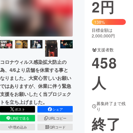
2
円
まちづくり・地域活性化
138%
CAMPFIRE for Social Good
CAMPFIRE Creation
目標金額は
2,000,000円
CAMPFIREふるさと納税
machi-ya
コミュニティ
支援者数
458
コロナウィルス感染拡大防止の
為、4/6より店舗を休業する事と
人
なりました。大変心苦しいお願い
ではありますが、休業に伴う緊急
支援をお願いしたく当プロジェク
トを立ち上げました。
募集終了まで残
り
ポスト
シェア
終了
LINEで送る
URLコピー
埋め込み
QRコード