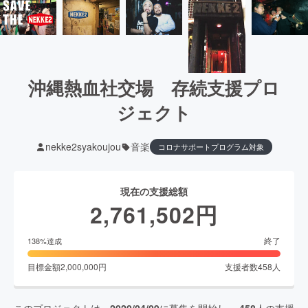
沖縄熱血社交場 存続支援プロ
ジェクト
nekke2syakoujou
音楽
コロナサポートプログラム対象
現在の支援総額
2,761,502
円
終了
138
%達成
目標金額
2,000,000
円
支援者数
458
人