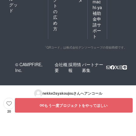
mac
グッ
ト
hi-ya
ド
の
補助
広
金申
め
請サ
方
ポー
ト
「QRコード」は株式会社デンソーウェーブの登録商標です。
© CAMPFIRE,
会社概
採用情
パートナー
Inc.
要
報
募集
nekke2syakoujou
さんへアンコール
もう一度プロジェクトをやってほしい
20