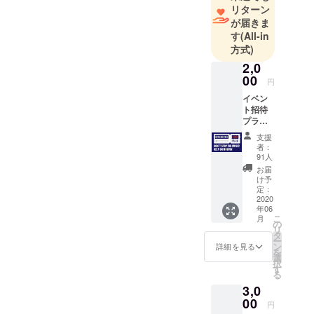
リターン
が届きま
す
(All-in
方式)
2,0
00
円
イベン
ト招待
プラン
(営業再
支援
開後、
者：
お好き
91人
なイベ
お届
ントに1
け予
度ご招
定：
待させ
2020
年06
て頂き
こ
月
ます。
の
リ
＋1ドリ
タ
ー
ンクご
ン
詳細を見る
を
提供。)
選
択
す
る
3,0
00
円