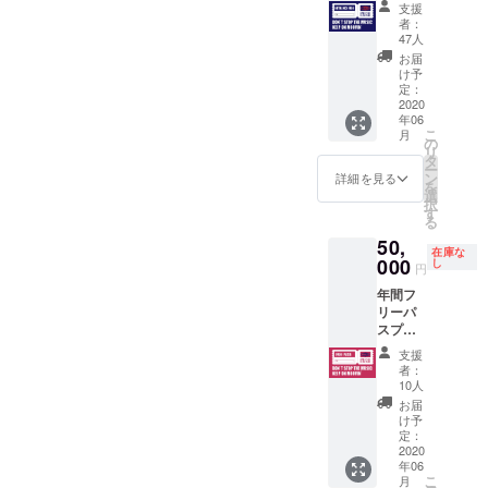
⑥
支援
ト ※イ
RITTO
者：
ベント
「OWN
47人
招待プ
GOAL
お届
ラン
」 ⑦
け予
(2,000
TA-
定：
円) がお
2020
DA「P
年06
得な６
ABLO
こ
月
セット
」 ⑧
の
リ
にしま
DJ
タ
ー
した。
HIKAR
ン
詳細を見る
を
入場時
U「ミナ
選
択
に毎回
ミナ
す
る
１ドリ
ミ」
50,
ンクを
Support
在庫な
ご提供
000
by. 赤
し
円
させて
土・サ
年間フ
頂きま
バニレ
リーパ
す。
コー
スプラ
ズ・波
ン (営業
の上
支援
再開
MUSIC
者：
後、1年
&BARB
10人
間どの
ER
お届
イベン
け予
トにも
定：
入場可
2020
年06
能なフ
こ
月
リーパ