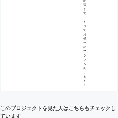
配
送
ま
で
、
す
べ
て
お
任
せ
の
プ
ラ
ン
も
あ
り
ま
す
！
このプロジェクトを見た人はこちらもチェックし
ています