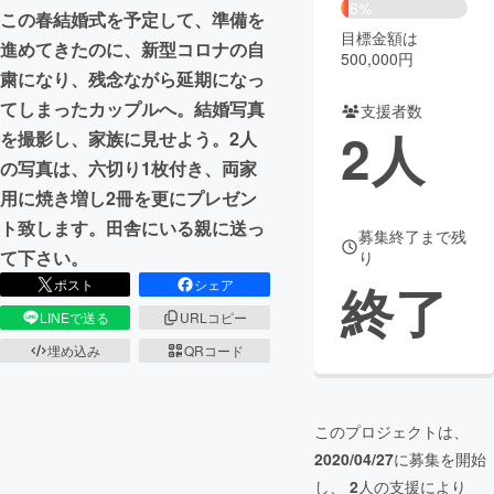
6%
この春結婚式を予定して、準備を
目標金額は
まちづくり・地域活性化
進めてきたのに、新型コロナの自
500,000円
粛になり、残念ながら延期になっ
てしまったカップルへ。結婚写真
CAMPFIRE for Social Good
CAMPFIRE Creation
支援者数
2
人
を撮影し、家族に見せよう。2人
CAMPFIREふるさと納税
machi-ya
コミュニティ
の写真は、六切り1枚付き、両家
用に焼き増し2冊を更にプレゼン
ト致します。田舎にいる親に送っ
募集終了まで残
て下さい。
り
終了
ポスト
シェア
LINEで送る
URLコピー
埋め込み
QRコード
このプロジェクトは、
2020/04/27
に募集を開始
し、
2
人の支援により