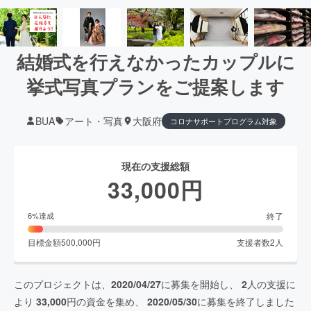
結婚式を行えなかったカップルに
挙式写真プランをご提案します
BUA
アート・写真
大阪府
コロナサポートプログラム対象
現在の支援総額
33,000
円
終了
6
%達成
目標金額
500,000
円
支援者数
2
人
このプロジェクトは、
2020/04/27
に募集を開始し、
2
人の支援に
より
33,000
円の資金を集め、
2020/05/30
に募集を終了しました