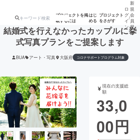
新
ロ
規
グ
会
プロジェクトを掲
はじ
プロジェクト
/
載するには
める
をさがす
イ
員
ン
登
結婚式を行えなかったカップルに挙
録
式写真プランをご提案します
人気のプロ
注目のリ
注目の新着プロ
募集終了が近いプ
もうすぐ公開
BUA
アート・写真
大阪府
コロナサポートプログラム対象
ジェクト
ターン
ジェクト
ロジェクト
されます
アート・写真
音楽
現在の支援総
額
33,0
テクノロジー・ガジェット
ゲーム・サ
映像・映画
書籍・雑誌
00
円
ビジネス・起業
チャレンジ