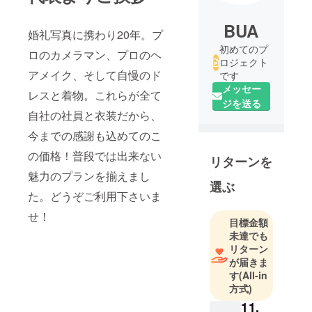
BUA
婚礼写真に携わり20年。プ
初めてのプ
ロのカメラマン、プロのヘ
ロジェクト
アメイク、そして自慢のド
です
メッセー
レスと着物。これらが全て
ジを送る
自社の社員と衣装だから、
今までの感謝も込めてのこ
の価格！普段では出来ない
リターンを
魅力のプランを揃えまし
選ぶ
た。どうぞご利用下さいま
せ！
目標金額
未達でも
リターン
が届きま
す
(All-in
方式)
11,