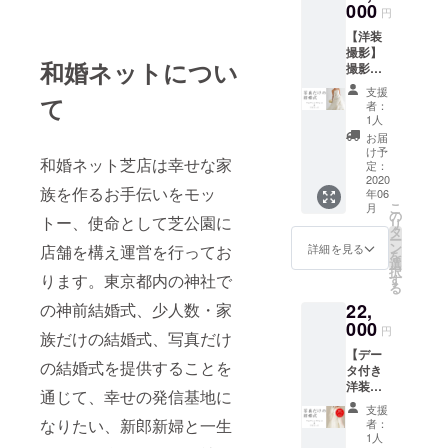
000
円
【洋装
撮影】
和婚ネットについ
撮影日
はご予
支援
て
約制と
者：
なりま
1人
す ◯新
お届
婦ドレ
け予
和婚ネット芝店は幸せな家
ス1着
定：
（7〜13
2020
族を作るお手伝いをモッ
年06
号サイ
こ
月
ズ）：
の
トー、使命として芝公園に
リ
約30着
タ
ー
の中か
ン
詳細を見る
店舗を構え運営を行ってお
を
らセレ
選
択
クト ◯
ります。東京都内の神社で
す
る
新郎タ
の神前結婚式、少人数・家
22,
キシー
ド1着
000
円
族だけの結婚式、写真だけ
（S〜L
【デー
サイ
の結婚式を提供することを
タ付き
ズ）：
洋装撮
白・
通じて、幸せの発信基地に
影】撮
黒・グ
支援
影日は
レーの
なりたい、新郎新婦と一生
者：
ご予約
３色 ◯
1人