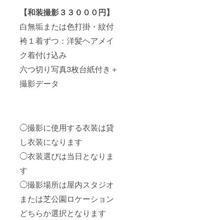
【和装撮影３３０００円】
白無垢または色打掛・紋付
袴１着ずつ：洋髪ヘアメイ
ク着付け込み
六つ切り写真3枚台紙付き＋
撮影データ
◯撮影に使用する衣装は貸
し衣装になります
◯衣装選びは当日となりま
す
◯撮影場所は屋内スタジオ
または芝公園ロケーション
どちらか選択となります