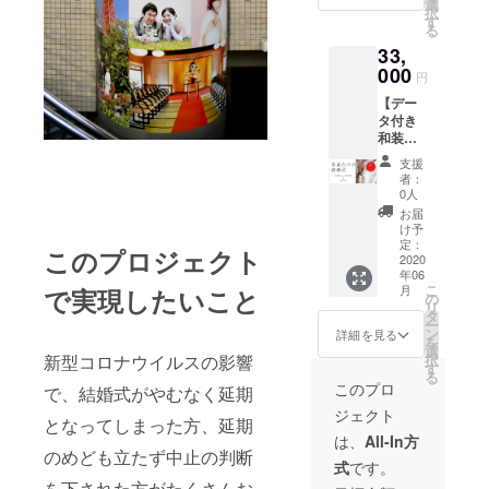
ズ相
枚＋撮
選
ださ
択
当）：
影デー
す
い） ※
る
色打掛
タ（10
屋内ス
33,
は約20
カット
タジオ
着の中
000
DVD渡
または
円
からセ
し） ※
芝公園
【デー
レク
衣装の
ロケー
タ付き
ト、白
特殊サ
ション
和装撮
無垢は
イズは
撮影を
影】撮
こちら
適用で
どちら
支援
影日は
にお任
きない
か選択
者：
ご予約
せいた
場合が
0人
＜お持
制とな
だきま
ござい
ち物＞
お届
ります
す ◯新
ます
け予
新婦 ・
◯新
郎：紋
定：
（男
ブライ
このプロジェクト
婦：白
2020
付袴1着
性：身
ダルイ
年06
無垢ま
（S〜L
長
ンナー
こ
月
で実現したいこと
たは色
サイズ
の
180cm
または
リ
打掛か
相当）
タ
以上ま
スト
ー
ら1着
◯新婦
ン
たはウ
詳細を見る
ラップ
を
（7〜13
洋髪ヘ
選
エスト
レスの
択
新型コロナウイルスの影響
号サイ
アメイ
す
100cm
イン
る
ズ相
ク ◯新
以上／
このプロ
ナー・
で、結婚式がやむなく延期
当）：
郎新婦
女性：
ガード
ジェクト
色打掛
着付け
13号以
となってしまった方、延期
ル等 ・
は約20
◯六つ
上のか
は、
All-In方
ストッ
着の中
切り写
のめども立たず中止の判断
たはご
キング
式
です。
からセ
真台紙
相談く
新郎 ・
を下された方がたくさんお
レク