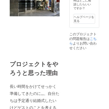
芝公園
時はどこに相
白地のT
衣装の
ロケー
談したらいい
シャツ
特殊サ
ション
ですか？
・靴下
イズは
撮影を
（白ま
適用で
どちら
たは
ヘルプページを
きない
か選択
黒）
見る
場合が
＜お持
ござい
ち物＞
ます
新婦 ・
このプロジェクト
（男
和装用
の問題報告は
こち
性：身
肌着 ・
長
ら
よりお問い合わ
足袋 ・
180cm
造花髪
せください
以上ま
飾り 新
たはウ
郎 ・白
エスト
地のV首
プロジェクトをや
100cm
Tシャツ
以上／
・ズボ
女性：
ン下 ・
ろうと思った理由
13号以
足袋
上のか
たはご
相談く
長い時間をかけてせっかく
ださ
準備してきたのに,,,、自分た
い） ※
屋内ス
ちは予定通り結婚式したい
タジオ
または
けどゲストのことを考える
芝公園