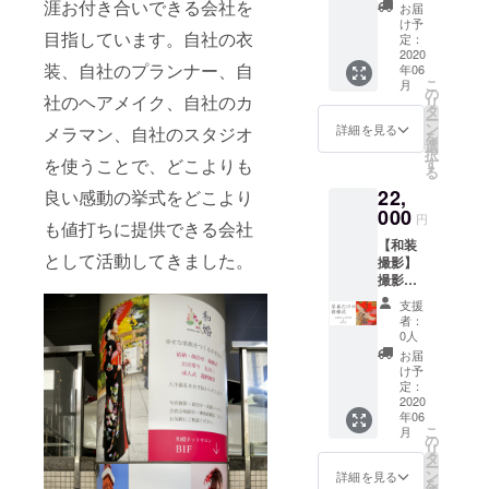
制とな
涯お付き合いできる会社を
新婦ヘ
お届
ります
アメイ
け予
目指しています。自社の衣
◯新婦
ク ◯六
定：
ドレス1
2020
つ切り
装、自社のプランナー、自
年06
着（7〜
写真台
こ
月
13号サ
紙付き3
の
社のヘアメイク、自社のカ
リ
イ
枚 ※衣
タ
ー
ズ）：
装の特
ン
詳細を見る
メラマン、自社のスタジオ
を
約30着
殊サイ
選
択
の中か
ズは適
を使うことで、どこよりも
す
る
らセレ
用でき
22,
良い感動の挙式をどこより
クト ◯
ない場
新郎タ
000
合がご
円
も値打ちに提供できる会社
キシー
ざいま
【和装
ド1着
す （男
として活動してきました。
撮影】
（S〜L
性：身
撮影日
サイ
長
はご予
ズ）：
180cm
支援
約制と
白・
以上ま
者：
なりま
黒・グ
たはウ
0人
す ◯新
レーの
エスト
お届
婦：白
３色 ◯
100cm
け予
無垢ま
新婦ヘ
定：
以上／
たは色
2020
アメイ
女性：
年06
打掛か
ク ◯六
13号以
こ
月
ら1着
つ切り
の
上のか
リ
（7〜13
写真台
タ
たはご
ー
号サイ
紙付き3
ン
相談く
詳細を見る
を