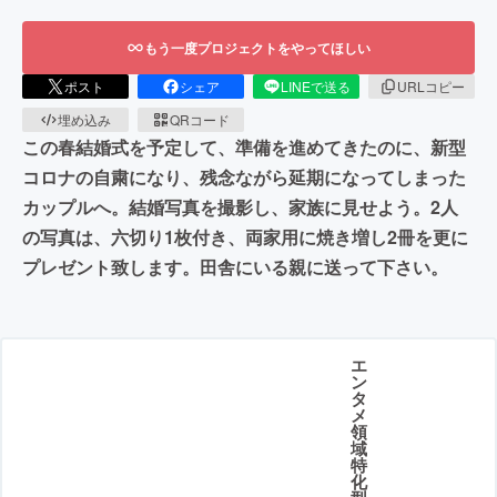
もう一度プロジェクトをやってほしい
ポスト
シェア
LINEで送る
URLコピー
埋め込み
QRコード
この春結婚式を予定して、準備を進めてきたのに、新型
コロナの自粛になり、残念ながら延期になってしまった
カップルへ。結婚写真を撮影し、家族に見せよう。2人
の写真は、六切り1枚付き、両家用に焼き増し2冊を更に
プレゼント致します。田舎にいる親に送って下さい。
エ
ン
タ
メ
領
域
特
化