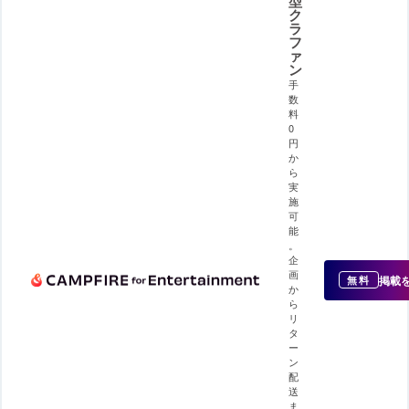
型
ク
ラ
フ
ァ
ン
手
数
料
0
円
か
ら
実
施
可
能
。
企
画
掲載
無料
か
ら
リ
タ
ー
ン
配
送
ま