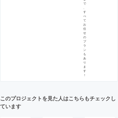
で
、
す
べ
て
お
任
せ
の
プ
ラ
ン
も
あ
り
ま
す
！
このプロジェクトを見た人はこちらもチェックし
ています