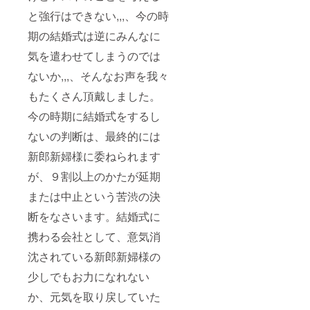
ロケー
と強行はできない,,,、今の時
ション
撮影を
期の結婚式は逆にみんなに
どちら
気を遣わせてしまうのでは
か選択
＜お持
ないか,,,、そんなお声を我々
ち物＞
新婦 ・
もたくさん頂戴しました。
和装用
肌着 ・
今の時期に結婚式をするし
足袋 ・
造花髪
ないの判断は、最終的には
飾り 新
郎 ・白
新郎新婦様に委ねられます
地のV首
が、９割以上のかたが延期
Tシャツ
・ズボ
または中止という苦渋の決
ン下 ・
足袋
断をなさいます。結婚式に
携わる会社として、意気消
沈されている新郎新婦様の
少しでもお力になれない
か、元気を取り戻していた