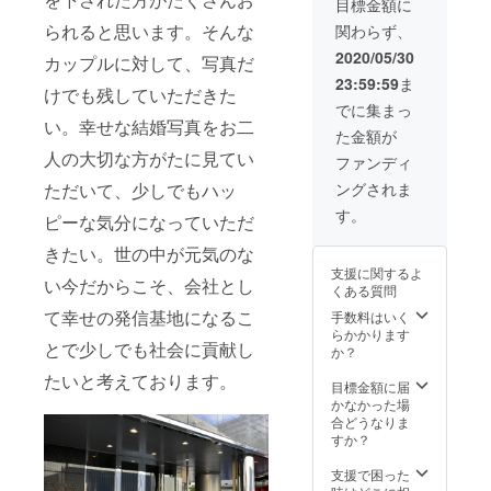
付き3枚
ださ
目標金額に
白地のT
ト、白
※衣装の
い） ※
シャツ
られると思います。そんな
関わらず、
無垢は
特殊サ
屋内ス
・靴下
こちら
イズは
タジオ
2020/05/30
（白ま
カップルに対して、写真だ
にお任
適用で
または
たは
23:59:59
ま
せいた
きない
芝公園
黒）
けでも残していただきた
だきま
場合が
ロケー
でに集まっ
す ◯新
ござい
い。幸せな結婚写真をお二
ション
た金額が
郎：紋
ます
撮影を
付袴1着
人の大切な方がたに見てい
（男
どちら
ファンディ
（S〜L
性：身
か選択
ングされま
ただいて、少しでもハッ
サイズ
長
＜お持
相当）
180cm
ち物＞
す。
ピーな気分になっていただ
◯新婦
以上ま
新婦 ・
洋髪ヘ
たはウ
ブライ
きたい。世の中が元気のな
アメイ
エスト
ダルイ
支援に関するよ
ク ◯新
100cm
ンナー
い今だからこそ、会社とし
くある質問
郎新婦
以上／
または
着付け
て幸せの発信基地になるこ
女性：
手数料はいく
スト
◯六つ
13号以
らかかります
ラップ
とで少しでも社会に貢献し
切り写
上のか
か？
レスの
真台紙
たはご
イン
たいと考えております。
付き3枚
相談く
目標金額に届
ナー・
＋撮影
ださ
かなかった場
ガード
データ
い） ※
合どうなりま
ル等 ・
（10
屋内ス
すか？
ストッ
カット
タジオ
キング
DVD渡
または
支援で困った
新郎 ・
し） ※