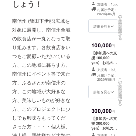
しょう！
ホームページに
肉だいこく家飯
リー/カレーの大
【は行】 Cafe
支援者：15人
て支援者様のお
田店/たこやきハ
原屋/喫茶ｅｎ/
&Bar 好日子
お届け予定：
名前掲載(希望者
ウス デコちゃん
キッチンかのん/
こ
hao ri zi/北の味
2020年06月
の
のみ、3ヶ月) ナ
飯田駅前
キッチンこいけ/
リ
はこだて/Buger
南信州 (飯田下伊那)広域を
タ
ミキちゃん(丘
店/TATSU屋製麺
鉄板焼Dining銀
ー
Café
ン
フェスマスコッ
詳細を見る
所/割烹 千登勢/
座ハンバーグ/天
を
PAL'S/PIZZA
対象に展開し、南信州全域
選
トキャラクター)
カフェ・ダイニ
ぷら金
択
hikonoKi ヒコノ
す
クリアファイル
ング・チャー
万/KURANO/gul
の飲食店が一丸となって取
る
キ/HIRANOYA/H
5枚 お名前の掲
リー・シー/月う
gul/KitchenCafe
ills Cafe/BAR
100,000
載をご希望され
円
さぎ/つぼ八アッ
り組みます。各飲食店をい
ぐり~ん/京城園/
フィフティーズ
ない方は、備考
プルロード店/ナ
原価Bar SOL/食
1950/Fukuume/
【参加店への支
つもご愛顧いただいている
欄にその旨をご
チュラルキッチ
楽工房 元家 【さ
ラーメン ふたつ
援 100,000
記入ください。
ンTESSHIN/テン
行】 THE
矢/BAR古時計/
yen】 お礼のお
方、この地域に暮らす方、
リュウ堂 【な
BARREL (ザ・
北海道ジンギス
手紙、ホーム
支援者：9人
行】 南国飯店
バレル)/中国広東
カン専門店 すす
ページにて支援
南信州にイベント等で来た
【は行】 Cafe
お届け予定：
料理 山水楼/地
きの/ボンマン
者様のお名前掲
こ
2020年06月
&Bar 好日子
酒処 三の蔵/カ
方、ふるさとが南信州の
の
ジェ天龍峡 【ま
載(希望者のみ、
リ
hao ri zi/北の味
フェ三連蔵/BAR
タ
行】 丸中商
3ヶ月) ナミキ
ー
はこだて/Buger
方、この地域が大好きな
時代屋/信濃屋中
ン
會/slow food萬
ちゃんクリア
詳細を見る
を
Café
央通り店/そば処
選
房/三河家食堂/地
ファイル 5枚 ナ
択
方、美味しいものが好きな
PAL'S/PIZZA
しみず/上海
す
野菜 実のり/紋次
ミキちゃんメモ
る
hikonoKi ヒコノ
楼/GOLF&BAR
郎 【や行】 焼肉
帳&ボールペン 5
方、このプロジェクトに少
キ/HIRANOYA/H
300,000
JUKE/砂払温泉/
おおくら/旨肉酒
本セット1組 お
円
ills Cafe/BAR
スペインバル
場やきまる/山羊
名前の掲載をご
しでも興味をもってくだ
【参加店への支
フィフティーズ
マージ/カフェレ
印カフェ/遊夜ダ
希望されない方
援 300,000
1950/Fukuume/
ストセン
さった方・・・・個人様、
イニング/お食事
は、備考欄にそ
yen】 お礼のお
ラーメン ふたつ
ジュ/kitchenそ
処・夢 【ら行】
の旨をご記入く
手紙、ホーム
矢/BAR古時計/
らら 【た行】 焼
法人様、団体様など大勢の
ラムしゃぶ あず
ださい。
支援者：1人