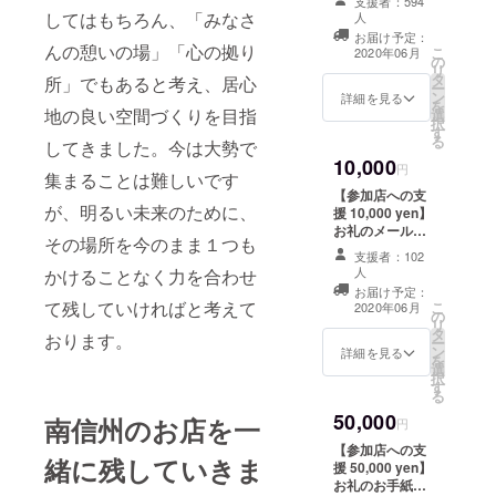
支援者：594
リー/カレーの大
食事券 1,100円
料理 山水楼/地
してはもちろん、「みなさ
人
原屋/喫茶ｅｎ/
x 10枚 ＊店内飲
酒処 三の蔵/カ
お届け予定：
キッチンかのん/
食の他、テイク
んの憩いの場」「心の拠り
フェ三連蔵/BAR
こ
2020年06月
の
キッチンこいけ/
アウト、デリバ
時代屋/信濃屋中
リ
タ
鉄板焼Dining銀
所」でもあると考え、居心
リーでも使用可
央通り店/そば処
ー
ン
座ハンバーグ/天
詳細を見る
＊チケットの使
しみず/上海
を
地の良い空間づくりを目指
選
ぷら金
用でお釣りは出
楼/GOLF&BAR
択
す
万/KURANO/gul
ません ＊4月20
JUKE/砂払温泉/
る
してきました。今は大勢で
gul/KitchenCafe
日（月）現在の
スペインバル
10,000
ぐり~ん/京城園/
円
参加店です。最
マージ/カフェレ
集まることは難しいです
原価Bar SOL/食
終の参加店締め
ストセン
【参加店への支
楽工房 元家 【さ
切りは４月30日
が、明るい未来のために、
ジュ/kitchenそ
援 10,000 yen】
行】 THE
（木）正午とな
らら 【た行】 焼
お礼のメール、
BARREL (ザ・
その場所を今のまま１つも
ります。情報が
肉だいこく家飯
ホームページに
バレル)/中国広東
支援者：102
まとまったとこ
田店/たこやきハ
て支援者様のお
人
かけることなく力を合わせ
料理 山水楼/地
ろで追加掲載さ
ウス デコちゃん
名前掲載(希望者
酒処 三の蔵/カ
お届け予定：
せていただきま
飯田駅前
のみ、2ヶ月) お
て残していければと考えて
こ
2020年06月
フェ三連蔵/BAR
す。 【あ行】 旭
の
店/TATSU屋製麺
名前の掲載をご
リ
時代屋/信濃屋中
鮨/味の店つき
タ
所/割烹 千登勢/
希望されない方
おります。
ー
央通り店/そば処
ぢ/ATAGO/食事
ン
カフェ・ダイニ
詳細を見る
は、備考欄にそ
を
しみず/上海
処ありがとう/一
選
ング・チャー
の旨をご記入く
択
楼/GOLF&BAR
夢庵/一色酒場
す
リー・シー/月う
ださい。
る
JUKE/砂払温泉/
456 SALSA/海
さぎ/つぼ八アッ
スペインバル
50,000
鮮酒場 裏萬房/駅
南信州のお店を一
プルロード店/ナ
円
マージ/カフェレ
前カフェ一茶堂
チュラルキッチ
【参加店への支
ストセン
【か行】 カフェ
ンTESSHIN/テン
緒に残していきま
援 50,000 yen】
ジュ/kitchenそ
ヴェレゾン/かぶ
リュウ堂 【な
お礼のお手紙、
らら 【た行】 焼
き屋/からあげビ
行】 南国飯店