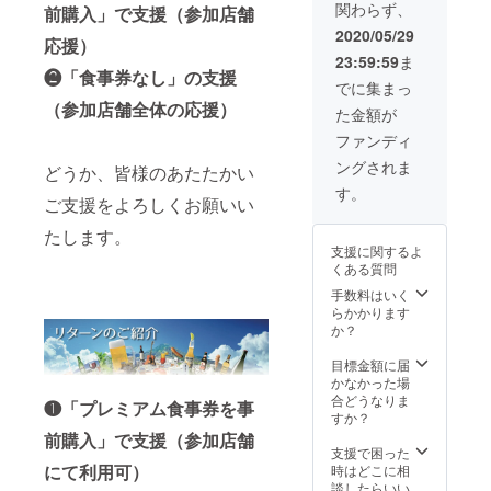
関わらず、
前購入」で支援（参加店舗
北海道ジンギス
ください。
カン専門店 すす
2020/05/29
応援）
きの/ボンマン
23:59:59
ま
ジェ天龍峡 【ま
❷「食事券なし」の支援
行】 丸中商
でに集まっ
會/slow food萬
（参加店舗全体の応援）
た金額が
房/三河家食堂/地
野菜 実のり/紋次
ファンディ
郎 【や行】 焼肉
ングされま
おおくら/旨肉酒
どうか、皆様のあたたかい
場やきまる/山羊
す。
ご支援をよろしくお願いい
印カフェ/遊夜ダ
イニング/お食事
たします。
処・夢 【ら行】
支援に関するよ
ラムしゃぶ あず
くある質問
まし
屋/FOOD&BAR
手数料はいく
REAZY/Liber&L
らかかります
iber リーベル・
か？
リーベ
ル/Dining&Bar
目標金額に届
LOCO DELI(ロ
かなかった場
コデリ) 【わ行】
合どうなりま
❶「プレミアム食事券を事
和酒酔処 進～
すか？
SIN
前購入」で支援（参加店舗
支援で困った
にて利用可）
時はどこに相
談したらいい