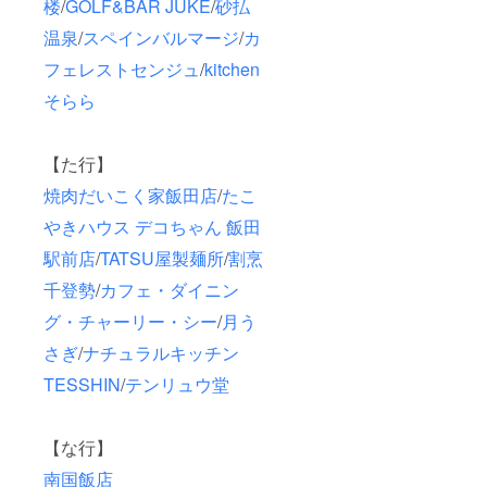
楼
/
GOLF&BAR JUKE
/
砂払
温泉
/
スペインバルマージ
/
カ
フェレストセンジュ
/
kitchen
そらら
【た行】
焼肉だいこく家飯田店
/
たこ
やきハウス デコちゃん 飯田
駅前店
/
TATSU屋製麺所
/
割烹
千登勢
/
カフェ・ダイニン
グ・チャーリー・シー
/
月う
さぎ
/
ナチュラルキッチン
TESSHIN
/
テンリュウ堂
【な行】
南国飯店