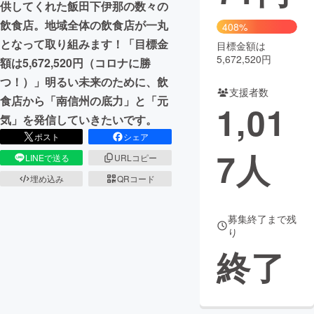
供してくれた飯田下伊那の数々の
飲食店。地域全体の飲食店が一丸
まちづくり・地域活性化
408%
となって取り組みます！「目標金
目標金額は
5,672,520円
額は5,672,520円（コロナに勝
CAMPFIRE for Social Good
CAMPFIRE Creation
つ！）」明るい未来のために、飲
CAMPFIREふるさと納税
machi-ya
コミュニティ
支援者数
食店から「南信州の底力」と「元
1,01
気」を発信していきたいです。
ポスト
シェア
7
人
LINEで送る
URLコピー
埋め込み
QRコード
募集終了まで残
り
終了