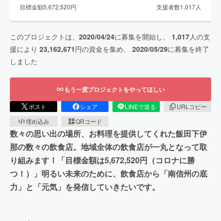
目標金額
5,672,520
円
支援者数
1,017
人
このプロジェクトは、
2020/04/24
に募集を開始し、
1,017
人の支
援により
23,162,671
円の資金を集め、
2020/05/29
に募集を終了
しました
もう一度プロジェクトをやってほしい
ポスト
シェア
LINEで送る
URLコピー
埋め込み
QRコード
数々の思い出の場所、お料理を提供してくれた飯田下伊
那の数々の飲食店。地域全体の飲食店が一丸となって取
り組みます！「目標金額は5,672,520円（コロナに勝
つ！）」明るい未来のために、飲食店から「南信州の底
力」と「元気」を発信していきたいです。