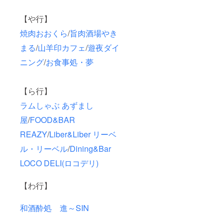
【や行】
焼肉おおくら
/
旨肉酒場やき
まる
/
山羊印カフェ
/
遊夜ダイ
ニング
/
お食事処・夢
【ら行】
ラムしゃぶ あずまし
屋
/
FOOD&BAR
REAZY
/
Liber&Liber リーベ
ル・リーベル
/
Dining&Bar
LOCO DELI(ロコデリ)
【わ行】
和酒酔処 進～SIN