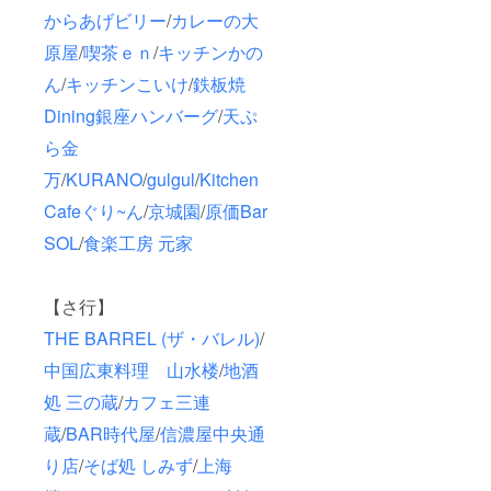
からあげビリー
/
カレーの大
原屋
/
喫茶ｅｎ
/
キッチンかの
ん
/
キッチンこいけ
/
鉄板焼
Dining銀座ハンバーグ
/
天ぷ
ら金
万
/
KURANO
/
gulgul
/
Kitchen
Cafeぐり~ん
/
京城園
/
原価Bar
SOL
/
食楽工房 元家
【さ行】
THE BARREL (ザ・バレル)
/
中国広東料理 山水楼
/
地酒
処 三の蔵
/
カフェ三連
蔵
/
BAR時代屋
/
信濃屋中央通
り店
/
そば処 しみず
/
上海