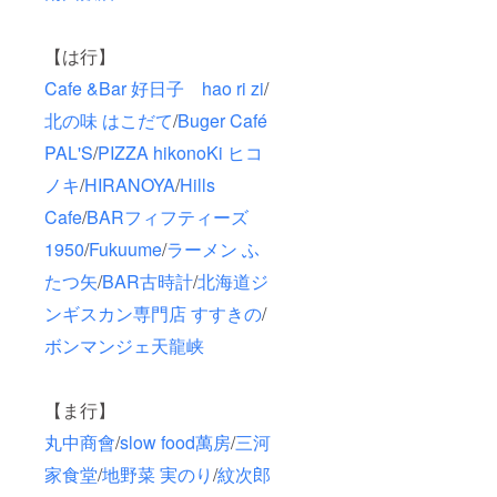
【は行】
Cafe &Bar 好日子 hao ri zi
/
北の味 はこだて
/
Buger Café
PAL'S
/
PIZZA hikonoKi ヒコ
ノキ
/
HIRANOYA
/
Hills
Cafe
/
BARフィフティーズ
1950
/
Fukuume
/
ラーメン ふ
たつ矢
/
BAR古時計
/
北海道ジ
ンギスカン専門店 すすきの
/
ボンマンジェ天龍峡
【ま行】
丸中商會
/
slow food萬房
/
三河
家食堂
/
地野菜 実のり
/
紋次郎