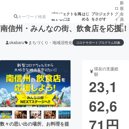
新
ロ
規
グ
会
プロジェクトを掲
はじ
プロジェクト
/
載するには
める
をさがす
イ
員
ン
登
南信州・みんなの街、飲食店を応援！
録
okabaru
まちづくり・地域活性化
コロナサポートプログラム対象
人気のプロ
注目のリ
注目の新着プロ
募集終了が近いプ
もうすぐ公開
ジェクト
ターン
ジェクト
ロジェクト
されます
現在の支援総
額
アート・写真
音楽
23,1
テクノロジー・ガジェット
ゲーム・サ
62,6
映像・映画
書籍・雑誌
71
円
数々の思い出の場所、お料理を提
ビジネス・起業
チャレンジ