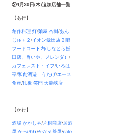
②4月30日(木)追加店舗一覧
【あ行】
創作料理 灯
/
麺屋 杏樹
/
あん
じゅ＋２
/
イオン飯田店２階
フードコート内(しなとら飯
田店、旨いや、メレンダ）
/
カフェレスト・イフ
/
いろは
亭
/
和創酒遊 うたげ
/
エース
食産
/
鉄板 笑門 天龍峡店
【か行】
酒場 かかしや
/
片桐商店
/
居酒
屋 かっぽれ
/
かなえ茶屋
/
cafe