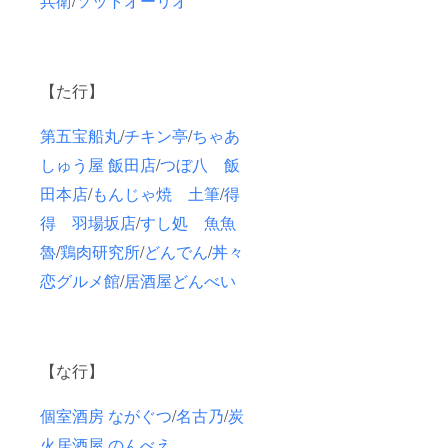
兵衛
/
ソットオーリオ
【た行】
第五宝船丸
/
チキン亭
/
ちゃあ
しゅう屋 飯田店
/
つぼ八 飯
田本店
/
もんじゃ焼 土筆
/
得
得 羽場坂店
/
すし処 魚魚
魯
/
鶏肉研究所
/
どんでん
/
丼々
恋グルメ館
/
居酒屋どんべい
【な行】
個室酒房 ながぐつ
/
名古乃
/
炭
火居酒屋 のんべえ