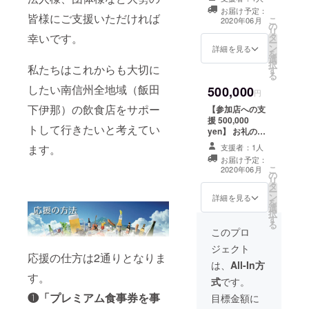
ページにて支援
北海道ジンギス
肉だいこく家飯
まし
お届け予定：
者様のお名前掲
皆様にご支援いただければ
カン専門店 すす
田店/たこやきハ
こ
屋/FOOD&BAR
2020年06月
の
載(希望者のみ、
きの/ボンマン
ウス デコちゃん
リ
REAZY/Liber&L
幸いです。
タ
3ヶ月) ナミキ
ジェ天龍峡 【ま
飯田駅前
ー
iber リーベル・
ン
ちゃんクリア
詳細を見る
行】 丸中商
店/TATSU屋製麺
を
リーベ
選
ファイル 10枚
會/slow food萬
所/割烹 千登勢/
択
ル/Dining&Bar
私たちはこれからも大切に
す
ナミキちゃんメ
房/三河家食堂/地
カフェ・ダイニ
る
LOCO DELI(ロ
モ帳&ボールペ
野菜 実のり/紋次
ング・チャー
コデリ) 【わ行】
したい南信州全地域（飯田
500,000
ン 5本セット1組
円
郎 【や行】 焼肉
リー・シー/月う
和酒酔処 進～
お名前の掲載を
おおくら/旨肉酒
さぎ/つぼ八アッ
下伊那）の飲食店をサポー
SIN
【参加店への支
ご希望されない
場やきまる/山羊
プルロード店/ナ
援 500,000
方は、備考欄に
印カフェ/遊夜ダ
トして行きたいと考えてい
チュラルキッチ
yen】 お礼のお
その旨をご記入
イニング/お食事
ンTESSHIN/テン
手紙、ホーム
ます。
ください。
支援者：1人
処・夢 【ら行】
リュウ堂 【な
ページにて支援
ラムしゃぶ あず
お届け予定：
行】 南国飯店
者様のお名前掲
こ
2020年06月
まし
【は行】 Cafe
の
載(希望者のみ、
リ
屋/FOOD&BAR
&Bar 好日子
タ
3ヶ月) ナミキ
ー
REAZY/Liber&L
hao ri zi/北の味
ン
ちゃんクリア
詳細を見る
を
iber リーベル・
はこだて/Buger
選
ファイル 10枚
択
リーベ
Café
す
ナミキちゃんメ
る
ル/Dining&Bar
PAL'S/PIZZA
モ帳&ボールペ
このプロ
LOCO DELI(ロ
hikonoKi ヒコノ
ン 5本セット1組
ジェクト
コデリ) 【わ行】
キ/HIRANOYA/H
ナミキちゃん
応援の仕方は2通りとなりま
和酒酔処 進～
ills Cafe/BAR
トートバック1個
は、
All-In方
SIN
フィフティーズ
お名前の掲載を
す。
式
です。
1950/Fukuume/
ご希望されない
ラーメン ふたつ
❶「プレミアム食事券を事
方は、備考欄に
目標金額に
矢/BAR古時計/
その旨をご記入