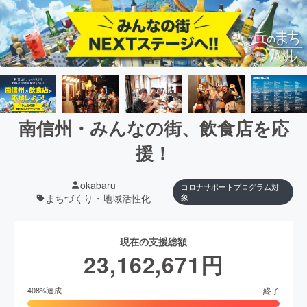
南信州・みんなの街、飲食店を応
援！
okabaru
コロナサポートプログラム対
まちづくり・地域活性化
象
現在の支援総額
23,162,671
円
終了
408
%達成