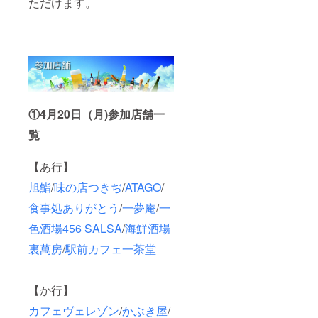
ただけます。
①4月20日（月)参加店舗一
覧
【あ行】
旭鮨
/
味の店つきぢ
/
ATAGO
/
食事処ありがとう
/
一夢庵
/
一
色酒場456 SALSA
/
海鮮酒場
裏萬房
/
駅前カフェ一茶堂
【か行】
カフェヴェレゾン
/
かぶき屋
/