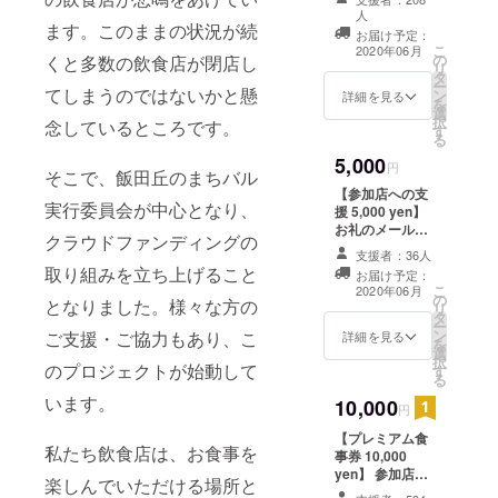
食事券 1,100円
ろで追加掲載さ
人
x 5枚 ＊店内飲
ます。このままの状況が続
せていただきま
お届け予定：
食の他、テイク
こ
す。 【あ行】 旭
2020年06月
の
くと多数の飲食店が閉店し
アウト、デリバ
リ
鮨/味の店つき
タ
リーでも使用可
ー
ぢ/ATAGO/食事
てしまうのではないかと懸
ン
詳細を見る
＊チケットの使
を
処ありがとう/一
選
用でお釣りは出
択
夢庵/一色酒場
念しているところです。
す
ません ＊4月20
る
456 SALSA/海
日（月）現在の
鮮酒場 裏萬房/駅
5,000
円
参加店です。最
そこで、飯田丘のまちバル
前カフェ一茶堂
終の参加店締め
【か行】 カフェ
【参加店への支
切りは４月30日
実行委員会が中心となり、
ヴェレゾン/かぶ
援 5,000 yen】
（木）正午とな
き屋/からあげビ
お礼のメール、
クラウドファンディングの
ります。情報が
リー/カレーの大
ホームページに
支援者：36人
まとまったとこ
原屋/喫茶ｅｎ/
て支援者様のお
取り組みを立ち上げること
ろで追加掲載さ
お届け予定：
キッチンかのん/
名前掲載(希望者
こ
2020年06月
せていただきま
の
キッチンこいけ/
のみ、1ヶ月)お
となりました。様々な方の
リ
す。 【あ行】 旭
タ
鉄板焼Dining銀
名前の掲載をご
ー
鮨/味の店つき
ン
ご支援・ご協力もあり、こ
座ハンバーグ/天
希望されない方
詳細を見る
を
ぢ/ATAGO/食事
選
ぷら金
は、備考欄にそ
択
処ありがとう/一
のプロジェクトが始動して
す
万/KURANO/gul
の旨をご記入く
る
夢庵/一色酒場
gul/KitchenCafe
ださい。
います。
456 SALSA/海
10,000
ぐり~ん/京城園/
円
鮮酒場 裏萬房/駅
原価Bar SOL/食
前カフェ一茶堂
【プレミアム食
楽工房 元家 【さ
私たち飲食店は、お食事を
【か行】 カフェ
事券 10,000
行】 THE
ヴェレゾン/かぶ
yen】 参加店舗
BARREL (ザ・
楽しんでいただける場所と
き屋/からあげビ
で利用可能なお
バレル)/中国広東