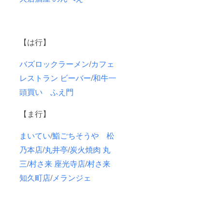
【は行】
バズロックラーメン
/
カフェ
レストラン ビーバー
/
和牛一
頭買い ふえ門
【ま行】
まいてい
/
鮨ごちそうや 松
乃本店
/
丸井亭
/
炭火焼肉 丸
三
/
村さ来 座光寺店
/
村さ来
知久町店
/
メランジェ