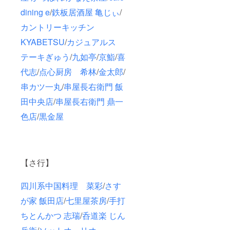
dining e
/
鉄板居酒屋 亀じぃ
/
カントリーキッチン
KYABETSU
/
カジュアルス
テーキぎゅう
/
九如亭
/
京鮨
/
喜
代志
/
点心厨房 希林
/
金太郎
/
串カツ一丸
/
串屋長右衛門 飯
田中央店
/
串屋長右衛門 鼎一
色店
/
黒金屋
【さ行】
四川系中国料理 菜彩
/
さす
が家 飯田店
/
七里屋茶房
/
手打
ちとんかつ 志瑞
/
呑道楽 じん