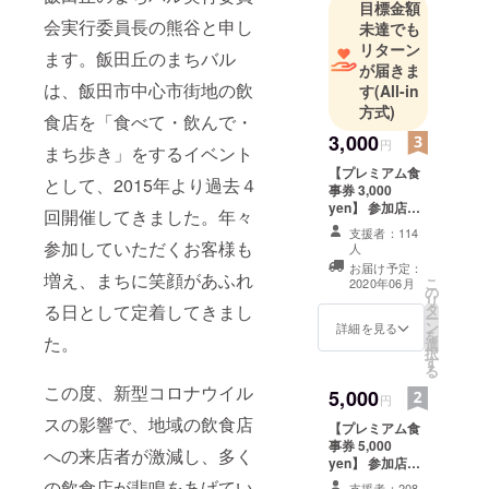
目標金額
会実行委員長の熊谷と申し
未達でも
リターン
ます。飯田丘のまちバル
が届きま
は、飯田市中心市街地の飲
す
(All-in
方式)
食店を「食べて・飲んで・
3,000
円
まち歩き」をするイベント
【プレミアム食
として、2015年より過去４
事券 3,000
yen】 参加店舗
回開催してきました。年々
で利用可能なお
支援者：114
食事券 1,100円
参加していただくお客様も
人
x 3枚 ＊店内飲
お届け予定：
増え、まちに笑顔があふれ
食の他、テイク
こ
2020年06月
の
アウト、デリバ
リ
る日として定着してきまし
タ
リーでも使用可
ー
ン
詳細を見る
＊チケットの使
を
た。
選
用でお釣りは出
択
す
ません ＊4月20
る
日（月）現在の
この度、新型コロナウイル
5,000
参加店です。最
円
終の参加店締め
スの影響で、地域の飲食店
【プレミアム食
切りは４月30日
事券 5,000
（木）正午とな
への来店者が激減し、多く
yen】 参加店舗
ります。情報が
で利用可能なお
の飲食店が悲鳴をあげてい
まとまったとこ
支援者：208