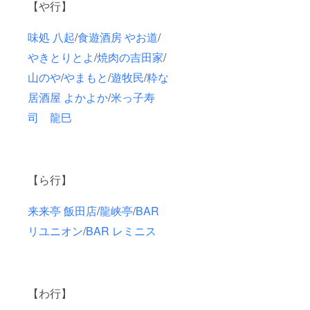
【や行】
味処 八起
/
食遊酒房 やお道
/
やきとりとよ
/
焼肉の吉田家
/
山のや
/
やまもと
/
遊牧民
/
粋な
居酒屋 よかよか
/
米っ子寿
司 龍巳
【ら行】
来来亭 飯田店
/
龍峡亭
/
BAR
リユニオン
/
BAR レミニス
【わ行】