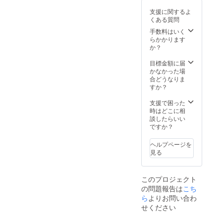
より順
めして
びいただくこと
掛け致します
す、界
けど、しなくても良く
次発送
方々からは「冷
るかと存じま
お待たせいたし
けますと幸いで
おりま
支援に関するよ
面活性
をおすすめして
が、どうぞよろ
を予定
す。 ＊
くある質問
なり、不安が減りまし
たく感じる」と
す。
ますこと、大変
す。
剤フ
してい
6月16日
おります。
しくお願い申し
リーの
手数料はいく
た。
ます ＊
のお声はござい
それ以上にも生
申し訳なく存じ
また、現在、経
以降の
洗濯洗
らかかります
ご参考までに、
上げます。
ジャス
ご支援
又、買って日常使用し
ませんでした。
地自体は伸びま
ますがお届けま
血の少ない日用
剤「Bé-
か？
トサイ
分につ
SMサイズは7-9
Aオリジ
ます。…毎日はいても
ズがお
感じ方には個人
すが、食い込み
で今しばらくお
の薄手タイプの
きまし
ナル
目標金額に届
号、MLサイズ
すすめ
ては、8
良いのかな？
差がございます
や締め付け感に
待ちいただけま
開発にも着手し
ウォッ
かなかった場
です。
月以降
は9-11号、L-LL
シング
合どうなりま
サイズ
ので、経血の量
繋がるかもしれ
すようお願い申
ております。
順次発
パウ
すか？
サイズは11-13
を迷わ
送いた
やそのままお過
ません。
し上げます。
着心地の良さも
ダー
れた場
しま
号となります。
（洗
支援で困った
合は、
ごしになること
追求し、デイ
す。
剤）10g
時はどこに相
どうぞ宜しくお
小さめ
がご心配な場合
ウエストは平ら
ご質問がござい
リーに快適にお
パウ
談したらいい
のサイ
願い致します。
チ」付
ですか？
ズをお
は、布ナプキン
に置いた状態で
ます際にはいつ
使いいただける
き。 ＊
選びい
をご併用いただ
62cmです。L-
でもお気軽に、
ようにと考えお
送料込
ただく
ヘルプページを
み ＊7
ことを
見る
くことも可能で
LLサイズはウェ
info@withbe-
りますので発売
月下旬
おすす
す。 ナプキン
スト86cm程度
a.com までご連
の際にはまたご
より順
めして
次発送
おりま
を装着する場合
まで伸びること
絡いただけます
検討いただけま
このプロジェクト
を予定
す。 ＊
の問題報告は
こち
も、ズレや違和
を想定しており
と幸いです。
すと幸いです。
してい
6月16日
ら
よりお問い合わ
ます ＊
以降の
感なく快適にお
ます。
今後とも弊社な
ベア シグネ
ジャス
せください
ご支援
過ごしいただけ
本商品のウェス
らびにBe-Aをど
チャー ショー
トサイ
分につ
ズがお