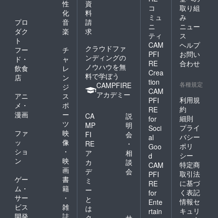
性
資
コ
取り組
け、より良い商
化
料
ミュ
み
品を展開してま
プロ
音
請
ニ
ニュー
ダク
楽
求
いりたいと思っ
ティ
ス
ト
CAM
ヘルプ
ております。是
クラウドファ
フー
チ
PFI
お問い
非ご感想をお伺
ンディングの
ド・
ャ
RE
合わせ
ノウハウを無
飲食
レ
いできましたら
Crea
料で学ぼう
店
ン
幸いです。今後
tion
各種規定
CAMPFIRE
ジ
CAM
ともどうぞ宜し
アカデミー
アニ
ス
利用規
PFI
くお願いいたし
メ・
ポ
約
RE
漫画
ー
ます。
CA
説
細則
for
ツ
MP
明
プライ
Soci
ファ
映
FI
会
バシー
al
ッ
像
RE
・
ポリ
Goo
ショ
・
ア
相
シー
d
ン
映
カ
談
特定商
CAM
画
デ
会
取引法
PFI
ゲー
書
ミ
に基づ
RE
ム・
籍
ー
く表記
for
サー
・
と
情報セ
Ente
ビス
雑
は
キュリ
rtain
開発
誌
ク
サ