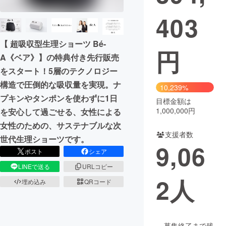
403
まちづくり・地域活性化
【 超吸収型生理ショーツ Bé-
円
CAMPFIRE for Social Good
CAMPFIRE Creation
A《ベア》】の特典付き先行販売
CAMPFIREふるさと納税
machi-ya
コミュニティ
をスタート！5層のテクノロジー
構造で圧倒的な吸収量を実現。ナ
10,239%
プキンやタンポンを使わずに1日
目標金額は
1,000,000円
を安心して過ごせる、女性による
女性のための、サステナブルな次
支援者数
世代生理ショーツです。
9,06
ポスト
シェア
LINEで送る
URLコピー
2
人
埋め込み
QRコード
募集終了まで残