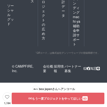
ス
ロ
計
ン
ソー
ジ
デ
ディ
シャ
ェ
ー
ング
ル
ク
タ
mac
グッ
ト
hi-ya
ド
の
補助
広
金申
め
請サ
方
ポー
ト
「QRコード」は株式会社デンソーウェーブの登録商標です。
© CAMPFIRE,
会社概
採用情
パートナー
Inc.
要
報
募集
bea japan
さんへアンコール
もう一度プロジェクトをやってほしい
63
1,194