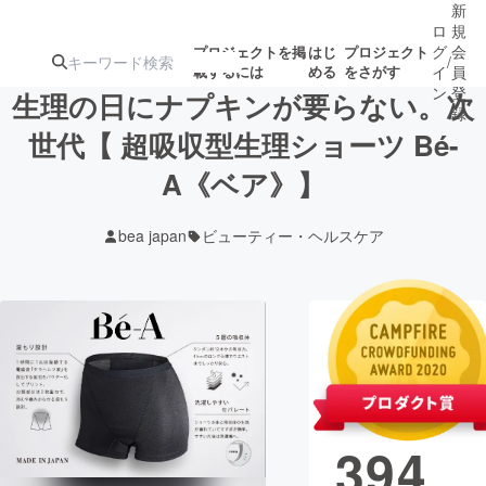
新
ロ
規
グ
会
プロジェクトを掲
はじ
プロジェクト
/
載するには
める
をさがす
イ
員
ン
登
生理の日にナプキンが要らない。次
録
世代【 超吸収型生理ショーツ Bé-
A《ベア》】
人気のプロ
注目のリ
注目の新着プロ
募集終了が近いプ
もうすぐ公開
ジェクト
ターン
ジェクト
ロジェクト
されます
bea japan
ビューティー・ヘルスケア
アート・写真
音楽
現在の支援総
テクノロジー・ガジェット
ゲーム・サ
額
102,
映像・映画
書籍・雑誌
394,
ビジネス・起業
チャレンジ