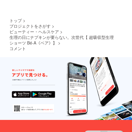
きまし
ますように、股
トゴムは伸びの
うぞ宜しくお願
ツが、少しでも
すすめ
ては、8
部サイドにウィ
良い素材で、締
い申し上げま
何かお力になる
です。
月以降
サイズ
順次発
ングポケットを
め感はガードル
す。
ことができまし
を迷わ
送いた
トップ
>
備えておりま
のようには強く
たら弊社一同嬉
れた場
しま
プロジェクトをさがす
>
合は、
す。
す。 ナプキン
なく、一般的な
しく存じます。
ビューティー・ヘルスケア
>
小さめ
が含む経血が気
サニタリー
生理の日にナプキンが要らない。次世代【 超吸収型生理
今、そして未来
のサイ
ズをお
ショーツ Bé-A《ベア》】
>
になったらお外
ショーツやス
を生きる女性た
選びい
コメント
しいただき、そ
パッツの類と同
ちのお役に立て
ただく
ことを
の後ショーツの
等程度でござい
ますよう、
おすす
みでお過ごしい
ます。
これからもさら
めして
おりま
ただくなど、ご
なる改良を続
す。 ＊
状況に応じてお
現在、ご要望を
け、より良い商
6月16日
以降の
使いいただけま
いただきまして
品を作って参る
ご支援
すと幸いです。
LL-XL（13〜15
所存でございま
分につ
きまし
ベア シグネ
号）サイズの展
す。
ては、8
チャーショーツ
開に着手してお
月以降
順次発
は、生理２日目
ります。
ご意見・ご感想
送いた
でも１日中過ご
年内に発売でき
がございました
しま
す。
せることを目的
るようにと鋭意
ら