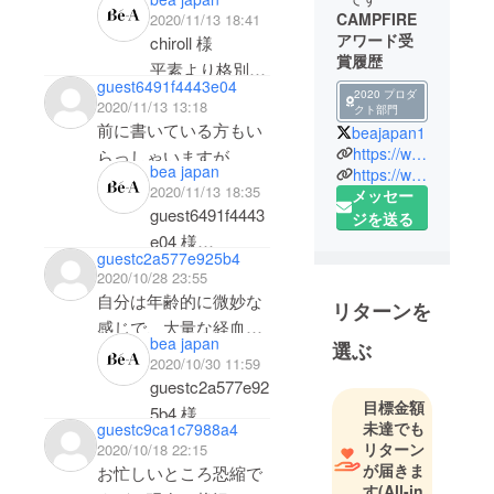
が・・・昨日残念なが
CAMPFIRE
2020/11/13 18:41
ら伝え漏れしまいまし
アワード受
chiroll 様
賞履歴
た。それも大量に。２
平素より格別の
guest6491f4443e04
日目で尚且つ外での仕
ご愛顧を賜り厚
2020 プロダ
2020/11/13 13:18
クト部門
事で替えるタイミング
く御礼申し上げ
前に書いている方もい
beajapan1
もなさそうなので、ロ
ます。
https://www.instagram.com/be_a.japan/
らっしゃいますが、私
ングタイプのナプキン
bea japan
https://www.withbe-a.com
Be-A Japan で
も娘も伝い漏れしまし
2020/11/13 18:35
メッセー
とタンポンも併用した
ございます。
た。
guest6491f4443
ジを送る
上でしたのでショック
しかもそんな長時間で
e04 様
が隠しきれません。幸
この度はベア
guestc2a577e925b4
もないのに···。
平素より格別の
い黒いパンツを履いて
2020/10/28 23:55
シグネチャー
ご愛顧を賜り厚
自分は年齢的に微妙な
いたので周囲にはバレ
ショーツにご支
リターンを
今はナプキンやタンポ
く御礼申し上げ
感じで、大量な経血は
ませんでしたが、座っ
援賜りまして誠
ンを付けサニタリー
bea japan
ます。
選ぶ
最近無いのですが、
たところは軒並み汚れ
にありがとうご
2020/10/30 11:59
ショーツを履き上から
Be-A Japan で
時々微妙な感じの血液
てしまったので後始末
guestc2a577e92
ざいます。お試
こちらを履いていま
ございます。
や汗や尿その他で下着
目標金額
が大変でした。しかも
5b4 様
しいただいてお
す。
未達でも
guestc9ca1c7988a4
を汚したくないので、
結構早い段階（４時間
りますこと御礼
リターン
2020/10/18 22:15
この度はベア
下着用シート等いつも
後辺り）から漏れてい
平素より格別の
申し上げます。
が届きま
お忙しいところ恐縮で
シグネチャー
着けてました。
たように感じます。逆
す
(All-in
ご愛顧を賜り厚
しかしながら、