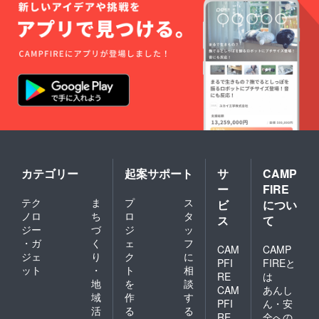
として開発いた
進行しておりま
「info@withbe-
しました。その
す。
a.com」までぜ
ため、生理２日
ひご連絡いただ
目の平均経血量
ぜひご検討くだ
けますと幸いで
30ml〜50mlと
さいますと幸い
す。
言われる経血量
です。
今後とも弊社並
に対して、
応援のお言葉、
びにBe-Aをどう
120mの吸水量
大変励みになり
ぞ宜しくお願い
を実現すること
ます。今後とも
申し上げます。
にこだわった経
どうぞ宜しくお
カテゴリー
起案サポート
サ
CAMP
緯がございま
願い申し上げま
ー
FIRE
す。 皆さまに
す。
テク
ま
プ
ス
ビ
につい
お使いいただき
ノロ
ち
ロ
タ
ス
て
ジー
づ
ジ
ッ
ました後、様々
・ガ
く
ェ
フ
なご要望をいた
CAM
CAMP
ジェ
り
ク
に
PFI
FIREと
だくことと存じ
ット
・
ト
相
RE
は
ますが、お声を
地
を
談
CAM
あんし
域
作
す
お伺いしながら
PFI
ん・安
活
る
る
開発・改良を続
RE
全への