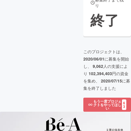
り
終了
このプロジェクトは、
2020/06/01
に募集を開始
し、
9,062
人の支援によ
り
102,394,403
円の資金
を集め、
2020/07/15
に募
集を終了しました
もう一度プロジェ
6
クトをやってほし
3
い