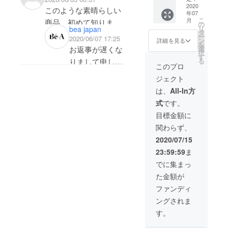
すが、セット販
要になってくる
フィット感につ
てお届
剤）10g
座った時などに 冷たく
ショーツより何倍も心
にありがとうご
2020
実際にはもう少
わかりにくくご
フィット感につ
チャー
けしま
このような素晴らしい
パウ
売でのご支援は
場合もございま
いてお聞かせい
年07
ショー
感じたり戻りはないで
強い。
す。 さ
ざいます。 ナ
し伸びるイメー
不安な思いをさ
しかしながら、
いてもお聞かせ
チ」付
こ
月
商品、初めて知りまし
ツ 3枚
の
システム上、同
すので、大変お
ただけますと幸
らに、
き。 ＊
すか？
リ
今回２枚買ったが、普
bea japan
プキンやタンポ
ジでございま
せてしまい申し
生地の厚みも含
いただけますと
＋ Bé-A
タ
経血の
た！
送料込
ー
サイズのみとさ
手数ではござい
いです。
2020/06/07 17:25
ウォッ
1日大丈夫とあります
ン
段から使用したい。汗
詳細を見る
汚れを
ンを必要としな
す。
訳ございませ
め、蒸れなどを
幸いです。
み ＊7
を
質問させて下さい！
シング
選
お返事が遅くな
せていただいて
ますがご支援
お手数をおかけ
スッキ
月下旬
が、ショーツ1枚で重
択
や尿漏れやパンティラ
い生理ショー
ご参考までに、
ん。
感じやすい暑い
お手数をおかけ
パウ
す
リ落と
サイズ、どれを選べば
より順
る
りまして申し訳
おります。
ページのトップ
いたしますが
ダー
ねばき等なくいけるの
イナーともおさらば(そ
このプロ
す、界
ツ、という新し
その他の部分の
https://camp-
季節には、使い
いたしますが
次発送
いいのかわからないで
10g 定
ございません！
サイズ違いをご
画像の右下あた
「info@withbe-
面活性
を予定
でしょうか？
んな感じで使っても良
ジェクト
いコンセプトの
サイズをお知ら
fire.jp/projects/2
にくいかもと思
「info@withbe-
価
剤フ
す(涙)
してい
またBé-Aの商品
希望の場合に
りにございま
a.com」までご
22,770
よろしくお願い致しま
いのかな？)。
は、
All-In方
リーの
商品ですので、
せさせていただ
56579/activities/
われるお気持ち
a.com」までご
ます ＊
s-mと M-L両方に当て
円（税
にご興味頂きま
は、１枚ずつお
す、”メッセー
返信賜りたくお
洗濯洗
ジャス
す。
ただ、夏場の暑い時期
式
です。
ご不安に思われ
きます。
180816#main
はもっとものこ
返信賜りたくお
込）の
剤「Bé-
はまる場合、どちらを
トサイ
して、誠に有難
手続き頂ければ
ジでコメントや
願い申し上げま
とこ
にはまだ使用してない
目標金額に
Aオリジ
るお気持ちも当
とと存じます。
願い申し上げま
ズがお
選べばいいですか？
ろ、
うございます。
幸いです。
意見を送る”よ
す。
ナル
すすめ
ので、オールシーズン
関わらず、
然のことと拝察
足の付け根の太
暑い季節には、
す。
30%OF
ウォッ
M-Lサイズ選んだ場合
です。
サイズ選びです
り、簡単な一言
何卒宜しくお願
Fの
快適性かはまだわかり
2020/07/15
シング
いたします。
もも周囲は、平
7/12にご支援い
夜のお風呂上が
何卒宜しくお願
サイズ
も、隙間が空いたりし
15,900
が、ジャストサ
折角お問い合わ
で構いませんの
い申し上げま
パウ
を迷わ
ません。
23:59:59
ま
特に、初めてお
らに置いた状態
ただきましたリ
りにお穿きにな
い申し上げま
円（税
ダー
ませんか？
れた場
イズではいてい
せ下さいました
で一度ご連絡を
す。
込）に
でも最近の寒い時期は
でに集まっ
（洗
使いになられる
で46cmです。
ターン品の配送
られたショーツ
す。
合は、
ご確認いただけると、
てお届
ただくのがおす
のに大変恐縮で
いただけますと
剤）10g
小さめ
お腹もポカポカだし、
た金額が
際はご心配に思
感覚には個人差
に関しまして
を、朝に新しい
けしま
パウ
たすかります！
のサイ
すめです。サイ
すが、どうぞ宜
幸いに存じま
す。 さ
長時間座った時の椅子
ファンディ
チ」付
われるかと存じ
があるかと存じ
は、8月中旬よ
ものに穿き替え
ズをお
らに、
ズに悩まれた場
しくお願い致し
す。
き。 ＊
選びい
に何か染みついてたら
ングされま
ますが、先にモ
ますが、54cm
り順次発送を予
ていただくな
経血の
送料込
ただく
合は、小さいサ
ます。
汚れを
どうしようとか下着用
す。
み ＊7
ニターとしてお
程度までは締め
定しておりま
ど、快適な方法
ことを
スッキ
イズの方をお選
大変お手数をお
月下旬
おすす
シートが煩わしかった
試しいただいた
付け感なく伸び
す。
でお試しいただ
リ落と