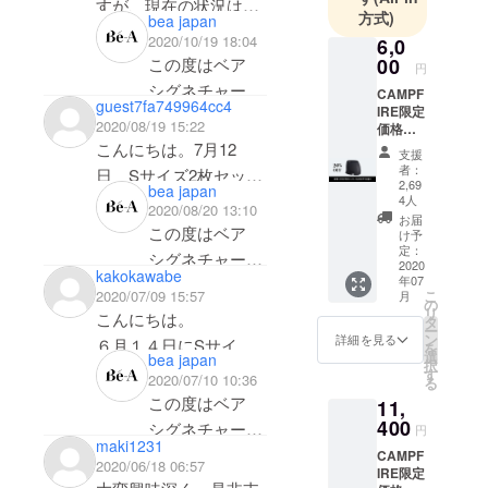
すが、現在の状況はい
ショーツにご支
方式)
又、この下着は抗菌防
にナプキンはしない方
bea japan
く御礼申し上げ
3度目のご使用
かだでしょうか？
援賜りまして誠
2020/10/19 18:04
6,0
臭も期待出来るよう
がよかったのでしょう
ます。
時に、経血が漏
いまだにと届いており
この度はベア
00
にありがとうご
円
で、血液以外でも尿漏
か？
Be-A Japan で
れ、残念なお気
ません。状況だけでも
シグネチャー
ざいます。お嬢
CAMPF
れの心配や汗が椅子に
ございます。
持ちにさせてし
guest7fa749964cc4
お知らせください。
IRE限定
ショーツにご支
様とご一緒にお
染みるのも不安で、試
2020/08/19 15:22
まい申し訳ござ
価格【
援賜りまして誠
試しいただきま
20％OF
こんにちは。7月12
したくなりました。
この度はベア
いません。外で
支援
F・
にありがとうご
したとのこと御
者：
日 Sサイズ2枚セット
シグネチャー
のお仕事中の出
ショー
2,69
bea japan
ざいます。
礼申し上げま
ツ1枚
を孫用に支援いたしま
現物を見た時は、夏場
4人
ショーツをご支
来事とお伺い
2020/08/20 13:10
】 内容 |
リターン品のお
す。しかしなが
お届
した。
は暑くないかな？とい
この度はベア
援賜り誠にあり
し、お召し物に
Bé-A シ
け予
届けまでに時間
ら、お二方とも
グネ
定：
7月21日より順次お送
うのと予想よりゴワゴ
シグネチャー
がとうございま
も座られた箇所
2020
チャー
を要しておりま
に経血が漏れ、
kakokawabe
りとの事。お忙しいと
ワしそうで、暫く使用
年07
ショーツにご支
す。
にも経血が漏
ショー
こ
2020/07/09 15:57
月
して大変申し訳
残念なお気持ち
ツ 1枚
の
は存じますがまだ届い
しなかったのですが、
援賜りまして誠
お試しいただ
れ、お掃除など
リ
こんにちは。
＋ Bé-A
タ
ございません。
にさせてしまい
ー
ておりませんので
秋になり最近はいてみ
にありがとうご
き、お気に召し
ご奔走いただき
ウォッ
ン
詳細を見る
６月１４日にSサイズ3
を
申し訳ございま
シング
選
ご連絡をいたしまし
ました。
bea japan
ざいます。
ていただけまし
ましたことを想
択
枚セットを支援させた
パウ
す
ご支援の際にご
せん。また、
2020/07/10 10:36
る
た。
いざ、使ってみたらと
たとのお言葉を
像し、大変心苦
ダー
いただきました。
この度はベア
登録いただきま
ショーツを重ね
11,
10g 定
ても気に入りました。
リターン品のお
いただき大変嬉
しく存じまし
その際に、登録アドレ
400
価
シグネチャー
した、「お名
てお穿きいただ
円
生理でなくても頻繁に
届けまでにお時
しく存じま
た。心よりお詫
7,590円
maki1231
スを間違えてしまい返
ショーツにご支
前」「お電話番
くなど工夫を凝
CAMPF
（税
はいてます。パンティ
2020/06/18 06:57
間を要しており
す。
び申し上げま
IRE限定
信が届かない状態で
込）の
援賜りまして、
号」「支援ID」
らしていただい