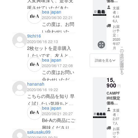
大変興味深く、是非支
ライナーも必要なく、
価格【
ますこと、深く
ベア シグネ
す。
とこ
す。
誠にありがとう
の3点を
ておりますこ
25％OF
ろ、
援させていただきたい
汗や尿漏れやその他も
支援
お詫び申し上げ
チャー ショー
大変恐縮ではご
F・
自分の注文が通ってい
bea japan
20%OF
者：
ございます。
「info@withbe-
と、重ねてお詫
のですが、私のサイズ
気にならなくなりまし
ショー
ます。
ツは、経血だけ
ざいますが、詳
Fの
4,44
2020/06/30 22:21
るかも心配で、その辺
a.com」宛にお
び申し上げま
ツ2枚
6人
6,000円
が105cm+2~3cmあり
た。
この度は、お問
想定を大きく超
でなくおりもの
しくご状況をお
】 内容 |
りをクリアにするには
（税
お届
ご支援ください
送りくださいま
す。
LLではたして入るのか
キツめなのかな？と
Bé-A シ
け予
い合わせいただ
えるご反響をい
等が気になる際
伺いさせていた
込）に
どのようにしたら良い
ましたにも関わ
すようお願いい
大変恐縮ではご
グネ
定：
9ichi16
てお届
不安です。生地は伸び
思ってたけど、はいた
きありがとうご
ただきましたた
にもご使用をお
だきたく、
2020
チャー
でしょうか？
けしま
2020/06/16 22:13
らず、ご迷惑を
たします。
ざいますが、詳
年07
ますか？今後大きなサ
ら程良いフィット感。
ショー
ざいます。
め、生産ライン
すすめしており
お客様のご支援
す。 さ
2枚セットを是非購入
こ
CAMPFIREのログイン
月
お掛け致しまし
ご連絡をいただ
しくご状況をお
ツ 2枚
の
らに、
イズを開発する予定が
洗濯してもすぐ乾く
リ
回答までに時間
を拡大し、日々
ますので、ご安
いただいた際の
＋ Bé-A
したいです。友人と
タ
アドレスは使用可能な
経血の
て大変申し訳ご
き次第、すみや
伺いさせていた
ー
具体的に決まっていま
し。
bea japan
ウォッ
ン
を要しまして誠
詳細を見る
急ぎ努めている
心いただけます
お名前と支援ID
汚れを
シェアしたいので、M-
を
ものに変更してありま
ざいません。
かに発送状況を
だきたく、お客
シング
選
2020/06/17 22:08
スッキ
すか？応援していま
択
に申し訳ござい
状況でございま
と幸いです。
をご教示いただ
パウ
L1枚とL-LL1枚とサイズ
す
す。
リ落と
この度はお問い
ご支援の状況を
お調べし、ご連
様のご支援いた
る
す。今後のプロジェク
自分は大量生理とは
ダー
ませんでした。
す。
冷えや痛みの和
けますでしょう
す、界
違いを注文出来ません
（支援の際に自動的に
15,
合わせいただ
早急に確認させ
絡させていただ
だいた際のお名
10g 定
面活性
ト成功を祈念しており
違った意味で使用して
発送時期につき
らぎを考え、腹
か。また、今回
hananah
900
価
か？
現在使用できないソフ
剤フ
円
き、またBé-Aの
ていただきたい
きます。
前と支援IDをご
ます。
ますが、若い時に欲し
15,180
2020/06/16 19:22
商品のサイズ感
ましては、キャ
部に温もり設計
ナプキンとの併
リーの
トバンクの携帯アドレ
CAMPF
商品にご興味頂
と存じますが、
恐れ入ります
教示いただけま
円（税
洗濯洗
こちらの商品を知り 早
かったなと思いまし
につきまして、
ンプファイヤー
を施しておりま
用で経血が漏れ
IRE限定
込）の
スに設定してしまいま
剤「Bé-
きまして誠にあ
やりとりをさせ
が、どうぞ宜し
すでしょうか。
価格【
く試したい気持ちと期
た。
とこ
L-LLサイズ（11
内の活動報告
すので、これか
たとのことでご
Aオリジ
した）
bea japan
30％OF
りがとうござい
ていただくにあ
くお願いいたし
また、お差し支
ろ、
ナル
支援
待で到着を心待ちにし
ただ心配性なので、若
号〜13号）は
と、同内容の
らの寒い季節に
ざいますので、
F・
2020/06/21 20:27
25%OF
もし支援が通っている
者：
ウォッ
ます。
たり
ます。
えなければ、お
ショー
ております。
い時はこの下着にナプ
Fの
2,07
Bé-Aの商品にご
ヒップ92cm〜
メール配信をさ
もご活用いただ
お差し支えなけ
シング
のなら安心して待つの
ツ3枚
7人
kakokawabe様
洗濯方法と
11,400
パウ
と同時に、不安もあり
キンを着けたかもしれ
興味くださり、
105cmを想定し
せていただいて
けるかと存じま
れば、お洗濯方
】 内容 |
円（税
お届
みなのですが・・・
ダー
大変恐れ入りま
の個人情報も必
ショーツの
sakusaku99
Bé-A シ
ます。吸収した経血が
ないが普通の生理
け予
込）に
またご質問を誠
ておりますが、
おりましたが、
す。
法とショーツの
（洗
グネ
定：
2020/06/03 00:31