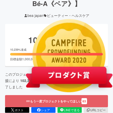
Bé-A《ベア》】
bea japan
ビューティー・ヘルスケア
現在の支援総額
102,394,403
円
終了
10,239
%達成
目標金額
1,000,000
円
支援者数
9,062
人
このプロジェクトは、
2020/06/01
に募集を開始し、
9,062
人の支
援により
102,394,403
円の資金を集め、
2020/07/15
に募集を終
了しました
もう一度プロジェクトをやってほしい
63
ポスト
シェア
LINEで送る
URLコピー