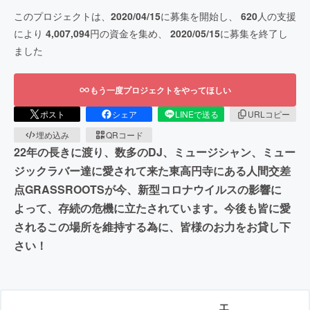
このプロジェクトは、
2020/04/15
に募集を開始し、
620
人の支援
により
4,007,094
円の資金を集め、
2020/05/15
に募集を終了し
ました
もう一度プロジェクトをやってほしい
ポスト
シェア
LINEで送る
URLコピー
埋め込み
QRコード
22年の長きに渡り、数多のDJ、ミュージシャン、ミュー
ジックラバー達に愛されて来た東高円寺にある人間交差
点GRASSROOTSが今、新型コロナウイルスの影響に
よって、存続の危機に立たされています。今後も皆に愛
されるこの場所を維持する為に、皆様のお力をお貸し下
さい！
エ