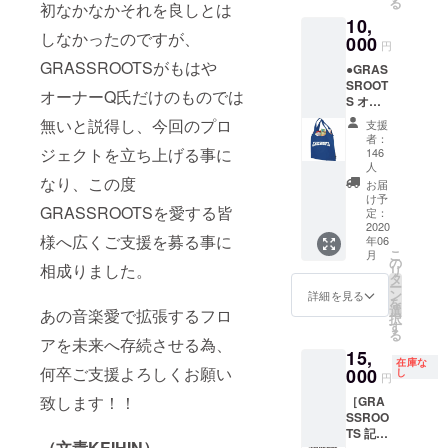
る
初なかなかそれを良しとは
●INVITA
す。デ
諸事情によ
10,
TION チ
ザイン
しなかったのですが、
り、DJ活動
000
ケット
や色は
円
(1名
を休止。
変更の
GRASSROOTSがもはや
●GRAS
様、1ド
可能性
人間活動と
SROOT
リンク
があり
オーナーQ氏だけのものでは
S オリ
楽曲制作に
付き) ・
ます。
ジナル
本券1枚
無いと説得し、今回のプロ
●DJ
支援
集中。
折りた
につき1
者：
mix
2018年末に
たみ式
ジェクトを立ち上げる事に
名様の
146
『SHIN
ショッ
人
み入場
12inchリ
TARO
なり、この度
ピング
できま
お届
SAKAM
リースを主
トート
け予
す。 ・
OTO / I
GRASSROOTSを愛する皆
※写真は
定：
とするレー
イベン
Think
2020
イメー
トによ
ベル
We
様へ広くご支援を募る事に
年06
ジサン
りご利
Should
こ
月
『Prowler』
プルで
の
用でき
相成りました。
Make
リ
す。デ
タ
を立ち上
ない場
Love 』
ー
ザイン
ン
詳細を見る
合があ
ダウン
を
げ、第一弾
や色は
選
あの音楽愛で拡張するフロ
りま
ロード
択
として自身
変更の
す
す。 ・
コード
る
可能性
アを未来へ存続させる為、
有効期
の
15,
があり
限はチ
在庫な
1st.EP“Esote
何卒ご支援よろしくお願い
000
ます。
し
ケット
円
(サイ
ric
がお手
致します！！
［GRA
ズ：
元に届
Communicati
SSROO
38.1cm
いてか
TS 記念
on”をリリー
(高) x
ら1年間
（文責KEIHIN）