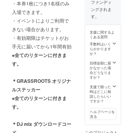
み入場
りま
ファンディ
・本券1枚につき1名様のみ
できま
す。 ・
ングされま
す。 ・
有効期
入場できます。
イベン
限はチ
す。
トによ
・イベントによりご利用で
ケット
りご利
がお手
きない場合があります。
用でき
元に届
支援に関するよ
ない場
いてか
くある質問
・有効期限はチケットがお
合があ
ら1年間
りま
手数料はいく
有効
手元に届いてから1年間有効
す。 ・
らかかります
●GRAS
有効期
か？
SROOT
※全てのリターンに付きま
限はチ
S 特製
ケット
す。
目標金額に届
ステッ
がお手
かなかった場
カー
元に届
合どうなりま
●DJ
いてか
すか？
mix
＊GRASSROOTS オリジナ
ら1年間
『SHIN
有効
支援で困った
TARO
ルステッカー
●GRAS
時はどこに相
SAKAM
SROOT
談したらいい
OTO / I
※全てのリターンに付きま
S 特製
ですか？
Think
ステッ
す。
We
カー
Should
ヘルプページを
●DJ
Make
見る
mix
Love 』
＊DJ mix ダウンロードコー
『SHIN
ダウン
TARO
ロード
ド
このプロジェクト