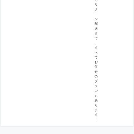
リ
タ
ー
ン
配
送
ま
で
、
す
べ
て
お
任
せ
の
プ
ラ
ン
も
あ
り
ま
す
！