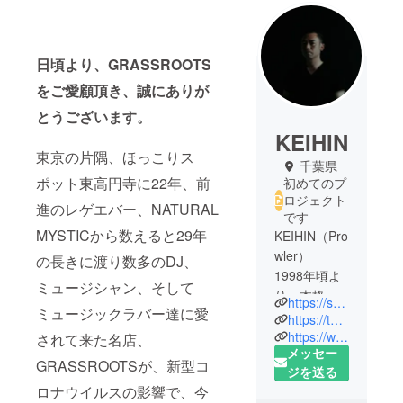
日頃より、GRASSROOTS
をご愛顧頂き、誠にありが
とうございます
。
KEIHIN
東京の片隅、ほっこりス
千葉県
ポット東高円寺に22年、前
初めてのプ
ロジェクト
進のレゲエバー、NATURAL
です
MYSTICから数えると29年
KEIHIN（Pro
wler）
の長きに渡り数多のDJ、
1998年頃よ
ミュージシャン、そして
り、本格的
https://soundcloud.com/prowler001
ミュージックラバー達に愛
なDJ活動を
https://twitter.com/KEIHIN_
開始。
https://www.instagram.com/keihin_/
されて来た名店、
メッセー
プレイスタ
GRASSROOTSが、新型コ
ジを送る
イルはHARD
ロナウイルスの影響で、今
かつDOPE。