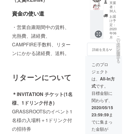
品セッ
39.4cm
ス。
有効
支援
ト］
(幅) 商
者：
●GRAS
2019年DJ活
●GRAS
品の在
30人
資金の使い道
SROOT
SROOT
庫状況
お届
S 特製
S 周年
では変
け予
ステッ
で制作
定：
更にな
・営業自粛期間中の賃料、
カー
された
2020
ること
●DJ
年06
記念ノ
光熱費、諸経費、
もあり
mix
こ
月
ベル
の
ます)
『SHIN
リ
ティー
CAMPFIRE手数料、リター
タ
●INVITA
TARO
ー
グッズ
ン
TION チ
詳細を見る
SAKAM
を
ンにかかる諸経費、送料。
の中か
選
ケット
OTO / I
択
ら選り
す
(1名
Think
る
すぐり
様、1ド
このプロ
We
の5点を
リンク
Should
ジェクト
セット
付き) ・
Make
リターンについて
にした
本券1枚
は、
All-In方
Love 』
福袋
につき1
ダウン
式
です。
●INVITA
名様の
ロード
TION チ
み入場
目標金額に
＊INVITATION チケット(1名
コード
ケット
できま
関わらず、
(1名
様、1ドリンク付き)
す。 ・
様、1ド
イベン
2020/05/15
リンク
GRASSROOTSのイベント1
トによ
23:59:59
ま
付き) ・
りご利
名様の入場料＋1ドリンク付
本券1枚
用でき
でに集まっ
につき1
ない場
の招待券
た金額が
名様の
合があ