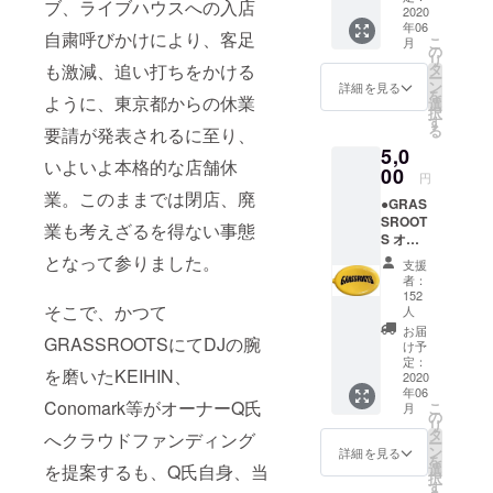
年まで、
ブ、ライブハウスへの入店
2020
み入場
RILLA、
年06
できま
自粛呼びかけにより、客足
こ
月
す。 ・
の
Yusaku
リ
イベン
も激減、追い打ちをかける
タ
Shigeyasuと
ー
トによ
ン
詳細を見る
を
ように、東京都からの休業
TECHNOｘ
りご利
選
択
用でき
す
DUBSTEPと
る
要請が発表されるに至り、
ない場
その先にあ
5,0
合があ
いよいよ本格的な店舗休
00
るFUTURE
りま
円
す。 ・
業。このままでは閉店、廃
MUSICを見
●GRAS
有効期
据えたパー
SROOT
限はチ
業も考えざるを得ない事態
S オリ
ケット
ティー
ジナル
となって参りました。
がお手
支援
【ALMADEL
コイン
元に届
者：
ケース※
LA】を開
いてか
152
そこで、かつて
写真は
人
ら1年間
催。
イメー
有効
お届
GRASSROOTSにてDJの腕
ジャンルを
ジサン
け予
●GRAS
プルで
定：
問わず国内
SROOT
を磨いたKEIHIN、
2020
す。デ
S 特製
外の先鋭的
年06
ザイン
ステッ
Conomark等がオーナーQ氏
こ
月
なアーティ
や色は
の
カー※写
リ
変更の
タ
へクラウドファンディング
真はイ
ストを招聘
ー
可能性
ン
詳細を見る
メージ
を
する。
があり
を提案するも、Q氏自身、当
選
サンプ
択
ます。
す
2016年から
ルで