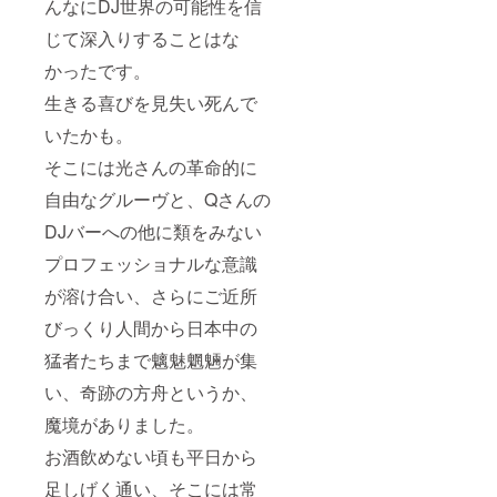
んなにDJ世界の可能性を信
じて深入りすることはな
かったです。
生きる喜びを見失い死んで
いたかも。
そこには光さんの革命的に
自由なグルーヴと、Qさんの
DJバーへの他に類をみない
プロフェッショナルな意識
が溶け合い、さらにご近所
びっくり人間から日本中の
猛者たちまで魑魅魍魎が集
い、奇跡の方舟というか、
魔境がありました。
お酒飲めない頃も平日から
足しげく通い、そこには常