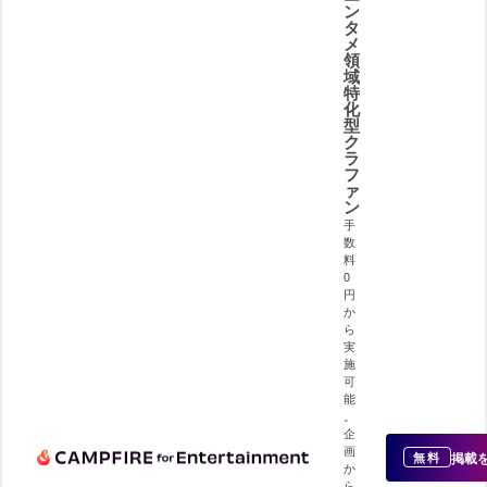
ン
タ
メ
領
域
特
化
型
ク
ラ
フ
ァ
ン
手
数
料
0
円
か
ら
実
施
可
能
。
企
画
掲載
無料
か
ら