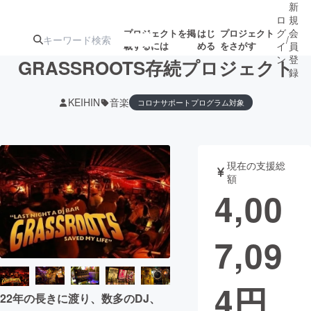
新
ロ
規
グ
会
プロジェクトを掲
はじ
プロジェクト
/
載するには
める
をさがす
イ
員
ン
登
GRASSROOTS存続プロジェクト
録
KEIHIN
音楽
コロナサポートプログラム対象
人気のプロ
注目のリ
注目の新着プロ
募集終了が近いプ
もうすぐ公開
ジェクト
ターン
ジェクト
ロジェクト
されます
現在の支援総
額
アート・写真
音楽
4,00
テクノロジー・ガジェット
ゲーム・サ
7,09
映像・映画
書籍・雑誌
4
円
22年の長きに渡り、数多のDJ、
ビジネス・起業
チャレンジ