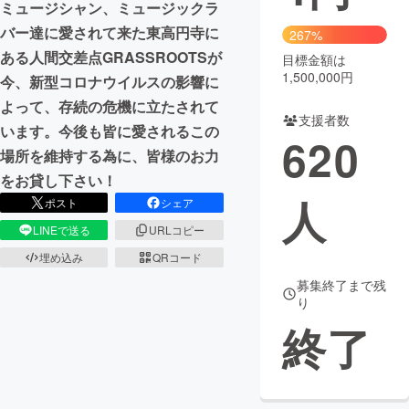
ミュージシャン、ミュージックラ
バー達に愛されて来た東高円寺に
まちづくり・地域活性化
267%
ある人間交差点GRASSROOTSが
目標金額は
1,500,000円
今、新型コロナウイルスの影響に
CAMPFIRE for Social Good
CAMPFIRE Creation
よって、存続の危機に立たされて
CAMPFIREふるさと納税
machi-ya
コミュニティ
支援者数
います。今後も皆に愛されるこの
620
場所を維持する為に、皆様のお力
をお貸し下さい！
人
ポスト
シェア
LINEで送る
URLコピー
埋め込み
QRコード
募集終了まで残
り
終了