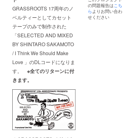
SAKAM
コード
の問題報告は
こち
OTO / I
GRASSROOTS 17周年のノ
Think
ら
よりお問い合わ
We
ベルティーとしてカセット
せください
Should
Make
テープのみで制作された
Love 』
「SELECTED AND MIXED
ダウン
ロード
BY SHINTARO SAKAMOTO
コード
/ I Think We Should Make
Love 」のDLコードになりま
す。
※全てのリターンに付
きます。