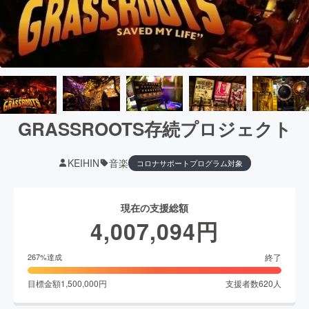
GRASSROOTS存続プロジェクト
KEIHIN
音楽
コロナサポートプログラム対象
現在の支援総額
4,007,094
円
終了
267
%達成
目標金額
1,500,000
円
支援者数
620
人