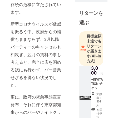
過去に
存続の危機に立たされてい
【POWWO
ます。
リターンを
W】
【Flower of
選ぶ
新型コロナウイルスが猛威
Life】
を振るう中、政府からの補
【Future
目標金額
Terror】
償もままならず、3月以降
未達でも
【SUN】
リターン
パーティーのキャンセルも
【RAW
が届きま
相次ぎ、翌月の賃料の事も
LIFE】な
す
(All-in
方式)
ど、国内ア
考えると、完全に店を閉め
ンダーグラ
3,0
る訳にも行かず、バー営業
00
ウンドシー
円
せざるを得ない状況でし
ンの重要
●INVITA
TION チ
パーティー
た。
ケット
でプレイ。
(1名
支援
現在まで4枚
更に、政府の緊急事態宣言
様、1ド
者：
リンク
のMIX-CDを
301
発布、それに伴う東京都知
付き) ・
人
リリース。
本券1枚
お届
事からのバーやナイトクラ
2008～2013
につき1
け予
名様の
定：