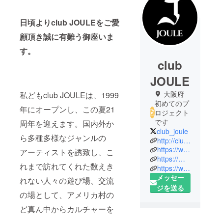
日頃よりclub JOULEをご愛
顧頂き誠に有難う御座いま
す。
club
JOULE
大阪府
私どもclub JOULEは、1999
初めてのプ
年にオープンし、この夏21
ロジェクト
です
周年を迎えます。国内外か
club_joule
ら多種多様なジャンルの
http://club-joule.com
https://www.facebook.com/Club-joule-1451190148453869/?ref=bookmarks
アーティストを誘致し、こ
https://mobile.twitter.com/club_joule
れまで訪れてくれた数えき
https://www.instagram.com/clubjoule_official/?hl=ja
メッセー
れない人々の遊び場、交流
ジを送る
の場として、アメリカ村の
ど真ん中からカルチャーを