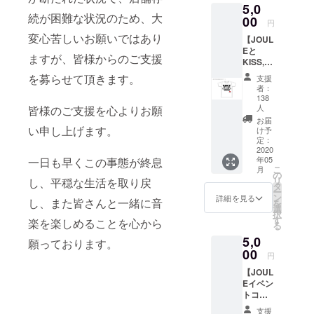
5,0
続が困難な状況のため、大
00
円
変心苦しいお願いではあり
【JOUL
Eと
ますが、皆様からのご支援
KISS,T
OKYO
を募らせて頂きます。
支援
コラボT
者：
シャツ
138
+ドリン
人
皆様のご支援を心よりお願
クチ
お届
い申し上げます。
ケット1
け予
枚付
定：
2020
き】 今
年05
一日も早くこの事態が終息
回のコ
こ
月
ロナ
の
リ
し、平穏な生活を取り戻
ショッ
タ
ー
クでい
ン
詳細を見る
し、また皆さんと一緒に音
を
ち早く
選
択
「DON’
す
楽を楽しめることを心から
る
T STOP
5,0
TOKYO
願っております。
00
NOW」
円
を掲げ
【JOUL
たチャ
Eイベン
リ
トコラ
ティーT
ボTシャ
シャツ
支援