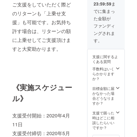
とがあります。
「KISS,
23:59:59
ま
ご支援をしていただく際ど
あらかじめご了
OSAKA
承ください。 *
でに集まっ
」を再
のリターンも「上乗せ支
有効期限：VIP
び開
た金額が
カードお受け取
援」も可能です。お気持ち
催、成
りから１年間 *
ファンディ
功させ
店舗での受け取
許す場合は、リターンの額
るため
ングされま
りとなります。
にも
に上乗せしてご支援頂けま
営業再開してか
す。
DON’T
ら2ヶ月間を受け
STOP
すと大変助かります。
取り受付期間と
JOULE
させていただき
NOW!!
支援に関するよ
ます。
くある質問
手数料はいく
らかかります
か？
《実施スケジュー
目標金額に届
かなかった場
ル》
合どうなりま
すか？
支援で困った
支援受付開始：2020年4月
時はどこに相
談したらいい
11日
ですか？
支援受付締切：2020年5月