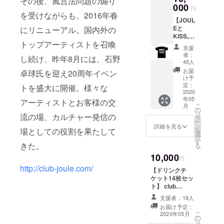
その後、風営法問題の煽り
R、
催、成
000
を受け取り受付
円
ABSOL
功させ
を受けながらも、2016年春
期間とさせてい
UTE、
るため
【JOUL
ただきます。
Black
にも
Eと
にリニューアル。国内外の
Rockの
DON’T
KISS,T
コラボ
トップアーティストを召喚
STOP
OKYO
支援
が決定
JOULE
コラボT
者：
し続け、昨年8月には、石野
※デザイ
NOW!! *
シャ
45人
ンは変
カラー
ツ、ブ
お届
卓球氏を迎え20周年イベン
更にな
はホワ
ラッ
け予
る可能
イト/ブ
ク・ホ
定：
トを盛大に開催。様々な
性がご
ラッ
ワイト2
2020
ざいま
年05
ク、サ
枚セッ
アーティストとお客様の交
こ
す。 ※
月
イズは
ト+ドリ
の
リ
サイズ
流の場、カルチャー発信の
S/M/L/X
ンクチ
タ
ー
は
Lの展開
ケット5
ン
詳細を見る
を
場としての役割を果たして
S/M/L/X
となり
枚付
選
択
Lの展開
ます。
き】 今
す
きた。
る
となり
支援時
回のコ
ます。
10,000
にご希
ロナ
円
支援時
望の色
ショッ
http://club-joule.com/
【ドリンクチ
にご希
サイズ
クでい
ケット14枚セッ
望のサ
をお選
ち早く
ト】 club
イズを
びくだ
「DON’
JOULEで使用し
お選び
さい。
T STOP
支援者：18人
て頂けるドリン
くださ
TOKYO
お届け予定：
クチケット(1枚
い
NOW」
こ
2020年05月
の
700円)×14枚
を掲げ
リ