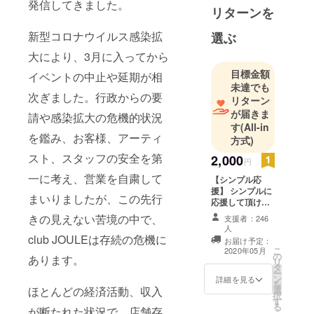
発信してきました。
リターンを
新型コロナウイルス感染拡
選ぶ
大により、3月に入ってから
目標金額
イベントの中止や延期が相
未達でも
次ぎました。行政からの要
リターン
が届きま
請や感染拡大の危機的状況
す
(All-in
を鑑み、お客様、アーティ
方式)
スト、スタッフの安全を第
2,000
円
一に考え、営業を自粛して
【シンプル応
援】 シンプルに
まいりましたが、この先行
応援して頂ける
方はこちらをお
きの見えない苦境の中で、
支援者：246
願い致します。
人
スタッフより感
club JOULEは存続の危機に
お届け予定：
謝のメッセージ
こ
2020年05月
の
あります。
をお送りしま
リ
タ
す。
ー
ン
詳細を見る
を
ほとんどの経済活動、収入
選
択
す
る
が断たれた状況で、店舗存