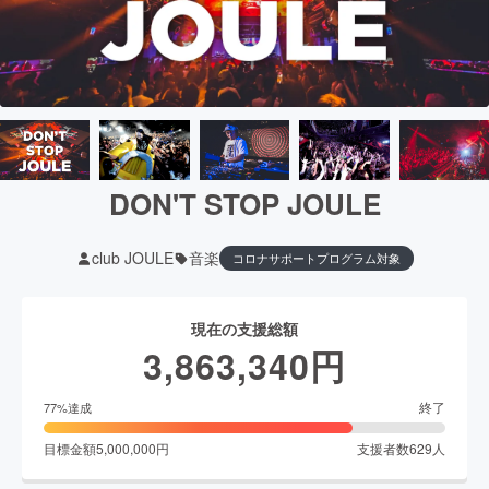
DON'T STOP JOULE
club JOULE
音楽
コロナサポートプログラム対象
現在の支援総額
3,863,340
円
終了
77
%達成
目標金額
5,000,000
円
支援者数
629
人