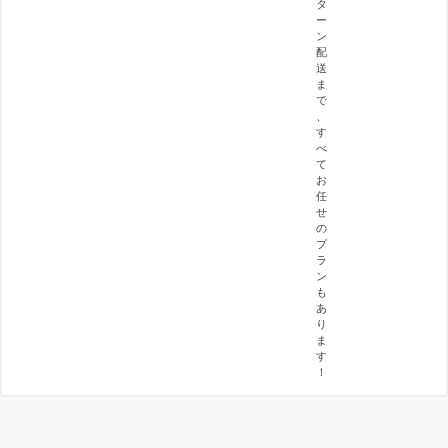
タ
ー
ン
配
送
ま
で
、
す
べ
て
お
任
せ
の
プ
ラ
ン
も
あ
り
ま
す
！