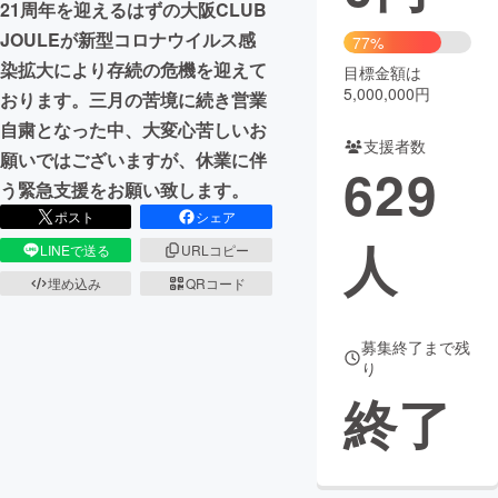
21周年を迎えるはずの大阪CLUB
JOULEが新型コロナウイルス感
まちづくり・地域活性化
77%
染拡大により存続の危機を迎えて
目標金額は
5,000,000円
おります。三月の苦境に続き営業
CAMPFIRE for Social Good
CAMPFIRE Creation
自粛となった中、大変心苦しいお
CAMPFIREふるさと納税
machi-ya
コミュニティ
支援者数
願いではございますが、休業に伴
629
う緊急支援をお願い致します。
ポスト
シェア
人
LINEで送る
URLコピー
埋め込み
QRコード
募集終了まで残
り
終了