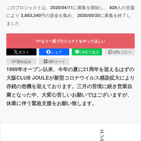
このプロジェクトは、
2020/04/11
に募集を開始し、
629
人の支援
により
3,863,340
円の資金を集め、
2020/05/20
に募集を終了し
ました
もう一度プロジェクトをやってほしい
ポスト
シェア
LINEで送る
URLコピー
埋め込み
QRコード
1999年オープン以来、今年の夏に21周年を迎えるはずの
大阪CLUB JOULEが新型コロナウイルス感染拡大により
存続の危機を迎えております。三月の苦境に続き営業自
粛となった中、大変心苦しいお願いではございますが、
休業に伴う緊急支援をお願い致します。
エ
ン
タ