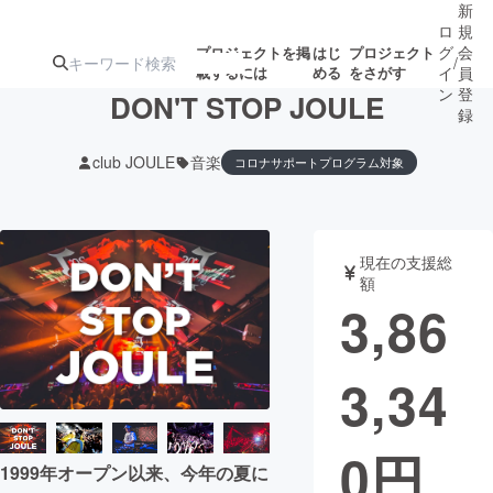
新
ロ
規
グ
会
プロジェクトを掲
はじ
プロジェクト
/
載するには
める
をさがす
イ
員
ン
登
DON'T STOP JOULE
録
club JOULE
音楽
コロナサポートプログラム対象
人気のプロ
注目のリ
注目の新着プロ
募集終了が近いプ
もうすぐ公開
ジェクト
ターン
ジェクト
ロジェクト
されます
現在の支援総
額
アート・写真
音楽
3,86
テクノロジー・ガジェット
ゲーム・サ
3,34
映像・映画
書籍・雑誌
0
円
1999年オープン以来、今年の夏に
ビジネス・起業
チャレンジ