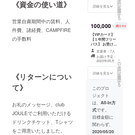
タ
セット *店舗で
《資金の使い道》
たチャ
ー
ン
の受け取りとな
詳細を見る
リ
を
選
ります。営業再
ティーT
択
す
開してから2ヶ月
シャツ
る
営業自粛期間中の賃料、人
間を受け取り受
を作成
100,000
付期間とさせて
した株
円
残り43
件費、諸経費、CAMPFIRE
いただきます。
式会社
【VIPカード】
れもん
の手数料
【１年間フリー
らいふ
パス】 お受け取
代表の
りから１年間、
千原徹
支援者：7人
ご来場時にVIP
也氏デ
お届け予定：
カードをお持ち
ザイン
こ
2020年05月
の
いただけば、全
の
リ
タ
てのイベントに
「DON’
ー
ン
入場できる権利
詳細を見る
《リターンについ
T STOP
を
選
+各ご来店時同行
JOULE
択
す
者+３名様までご
NOW」
る
て》
案内いたしま
このプロ
Tシャ
す。 *初回来店
ツ。 昨
ジェクト
時にシャンパ
年、千
ン“Moët &
は、
All-In方
お礼のメッセージ、club
原氏、
Chandon”３本
FPM田
式
です。
提供 *混雑が予
JOULEでご利用いただける
中知之
想されるイベン
目標金額に
氏と共
ドリンクチケット、Tシャツ
トの場合は、入
に開催
関わらず、
場制限をかけさ
したイ
をご用意いたしました。
せていただくこ
2020/05/20
ベント