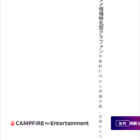
メ
領
域
特
化
型
ク
ラ
フ
ァ
ン
手
数
料
0
円
か
ら
実
施
可
能
。
企
画
掲載
無料
か
ら
リ