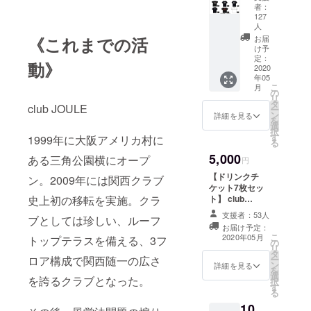
ツ+ドリ
を作成
者：
ンクチ
した株
127
ケット2
人
式会社
枚付
《これまでの活
れもん
お届
き】
け予
らいふ
JOULE
定：
代表の
動》
2020
のレ
千原徹
年05
ギュ
也氏デ
こ
月
ラーイ
の
ザイン
リ
ベント
タ
の
club JOULE
ー
と
ン
詳細を見る
「DON’
を
「DON'
選
T STOP
択
T STOP
す
1999年に大阪アメリカ村に
JOULE
る
JOULE
NOW」
5,000
ある三角公園横にオープ
」コラ
円
Tシャ
ボTシャ
ツ。 昨
【ドリンクチ
ン。2009年には関西クラブ
ツ
年、千
ケット7枚セッ
YABAI
原氏、
史上初の移転を実施。クラ
ト】 club
RECOR
FPM田
JOULEで使用し
DS、
支援者：53人
中知之
ブとしては珍しい、ルーフ
て頂けるドリン
Scherz
お届け予定：
氏と共
クチケット(1枚
o、
こ
2020年05月
トップテラスを備える、3フ
に開催
の
700円)×7枚セッ
PROPS
リ
したイ
タ
トをリターンと
、GO
ロア構成で関西随一の広さ
ー
ベント
ン
させて頂きま
詳細を見る
HARD
を
「KISS,
選
す。 *店舗での
を誇るクラブとなった。
、
択
OSAKA
す
受け取りとなり
SPECT
る
」を再
ます。営業再開
ACULA
び開
10,
してから2ヶ月間