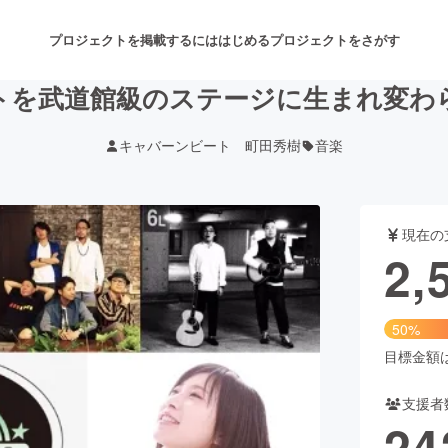
プロジェクトを掲載するには
はじめる
プロジェクトをさがす
トを武道館級のステージに生まれ変わ
キャバーンビート 町田秀樹
音楽
注目のリターン
注目の新着プロジェクト
募集終了が近いプロジェクト
も
現在の
音楽
舞台・パフォーマンス
2,
ゲーム・サービス開発
フード・飲食店
50%
書籍・雑誌出版
アニメ・漫画
目標金額は5
支援者
チャレンジ
ビューティー・ヘルスケ
24