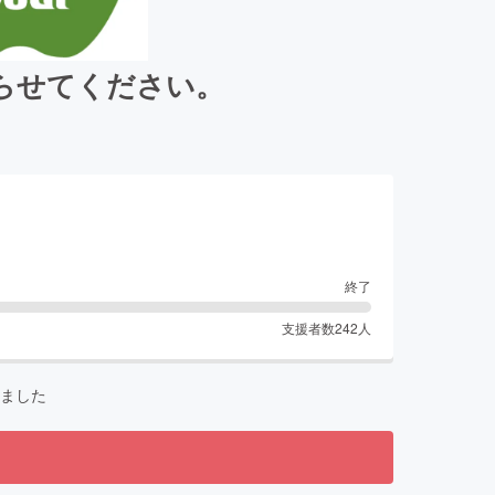
らせてください。
終了
支援者数
242
人
ました