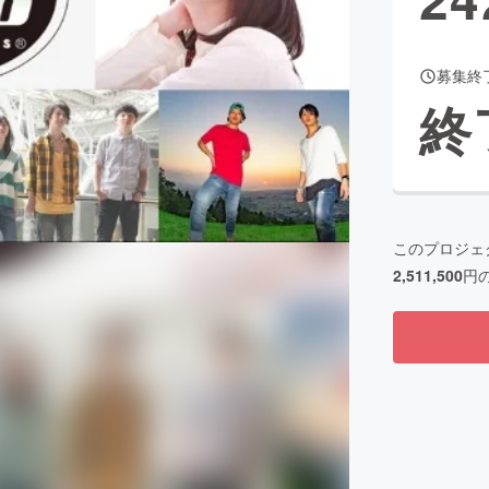
募集終
CAMPFIRE for Social Good
CAMPFIRE Creation
終
CAMPFIREふるさと納税
machi-ya
コミュニティ
このプロジェ
2,511,500
円