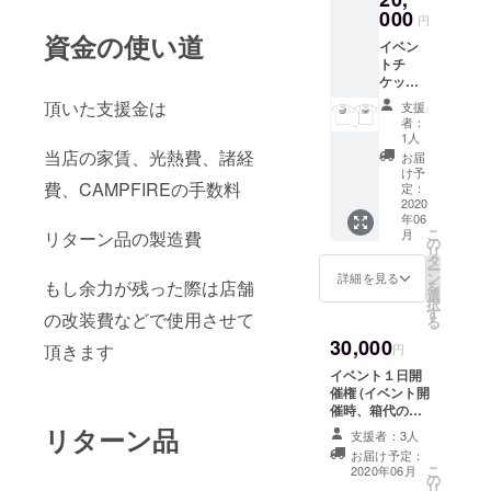
能 有
000
はご本
変あり
円
効期限:
人様確
がたい
資金の使い道
イベン
営業開
認をさ
です。
トチ
始日か
せて頂
ケット
ら１年
きます)
11枚
間使用
スタッ
頂いた支援金は
支援
オリジ
可能
フよ
者：
ナルT
営業開
り、お
1人
シャツ1
始日・
当店の家賃、光熱費、諸経
礼の
お届
枚 (本チ
イベン
メール
け予
ケット
費、CAMPFIREの手数料
トにつ
定：
も送ら
使用で
2020
いては
せてい
年06
入場料
SNSで
ただき
こ
月
リターン品の製造費
のみ提
告知) (T
の
ます。
リ
供 ご本
シャツ
タ
※ご支援
ー
人様以
は現在
ン
をして
詳細を見る
もし余力が残った際は店舗
を
外でも
制作
選
いただ
択
使用可
中 ※写
す
く際に
の改装費などで使用させて
る
能 有
真はイ
『上乗
30,000
効期限:
メージ
せ支
頂きます
円
営業開
です
援』を
イベント１日開
始日か
S/M/L/X
するこ
催権 (イベント開
ら１年
Lの展開
とがで
催時、箱代のみ
間使用
支援時
きま
提供 ご本人様の
リターン品
可能
にご希
支援者：3人
す。 宜
み使用可能 有
営業開
望のサ
しけれ
お届け予定：
効期限: 営業開始
始日・
イズを
こ
2020年06月
ば、リ
の
日から１年間使
イベン
備考欄
リ
ターン