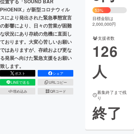
位置する「SOUND BAR
PHOENIX」が新型コロナウィル
53%
まちづくり・地域活性化
スにより発出された緊急事態宣言
目標金額は
2,000,000円
の影響により、日々の営業が困難
CAMPFIRE for Social Good
CAMPFIRE Creation
な状況にあり存続の危機に直面し
支援者数
CAMPFIREふるさと納税
machi-ya
コミュニティ
ております。大変心苦しいお願い
126
ではありますが、存続および更な
る発展へ向けた緊急支援をお願い
人
致します。
ポスト
シェア
LINEで送る
URLコピー
埋め込み
QRコード
募集終了まで残
り
終了