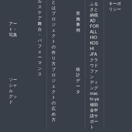
ル
と
キーポ
ふる
ス
は
リシー
さと
ケ
プ
実
納税
ア
ロ
施
AD
アー
舞
ジ
事
FOR
ト・
台
ェ
例
ALL
写真
・
ク
HIO
パ
ト
KOS
フ
の
HI
ォ
作
JFA
ー
り
クラ
マ
方
ウド
ン
プ
統
ファ
ス
ロ
計
ン
ソー
ジ
デ
ディ
シャ
ェ
ー
ング
ル
ク
タ
mac
グッ
ト
hi-ya
ド
の
補助
広
金申
め
請サ
方
ポー
ト