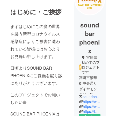
はじめに・ご挨拶
sound
まずはじめにこの度の世界
bar
を襲う新型コロナウイルス
phoeni
感染症によりご被害に遭わ
れている皆様にはお心より
x
お見舞い申し上げます。
宮崎県
初めてのプ
ロジェクト
日頃よりSOUND BAR
です
PHOENIXにご愛顧を賜り誠
宮崎市繁華
にありがとうございます。
街中央通り
ダイヤモン
このプロジェクトでお願い
ドビル地下
soundbarphoenix
一階
https://www.facebook.com/soundbarphoenix/
したい事
https://www.instagram.com/soundbarphoenix/?hl=ja
https://twitter.com/soundbarphoenix?ref_src=twsrc%5Egoogle%7Ctwcamp%5Eserp%7Ctwgr%5Eauthor
SOUND BAR PHOENIXは