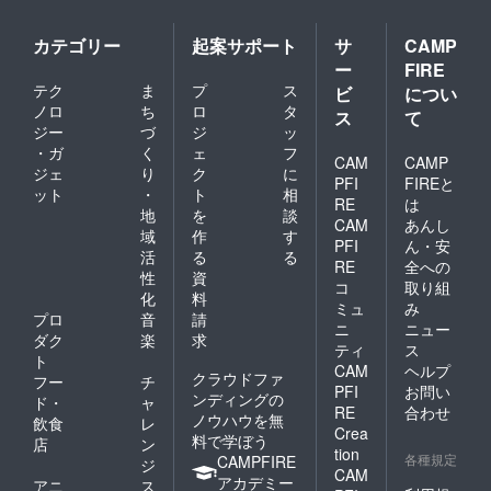
カテゴリー
起案サポート
サ
CAMP
ー
FIRE
テク
ま
プ
ス
ビ
につい
ノロ
ち
ロ
タ
ス
て
ジー
づ
ジ
ッ
・ガ
く
ェ
フ
CAM
CAMP
ジェ
り
ク
に
PFI
FIREと
ット
・
ト
相
RE
は
地
を
談
CAM
あんし
域
作
す
PFI
ん・安
活
る
る
RE
全への
性
資
コ
取り組
化
料
ミュ
み
プロ
音
請
ニ
ニュー
ダク
楽
求
ティ
ス
ト
CAM
ヘルプ
クラウドファ
フー
チ
PFI
お問い
ンディングの
ド・
ャ
RE
合わせ
ノウハウを無
飲食
レ
Crea
料で学ぼう
店
ン
tion
各種規定
CAMPFIRE
ジ
CAM
アカデミー
アニ
ス