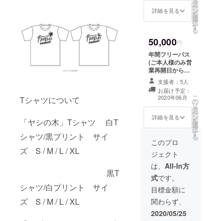
タ
用可能 営業開
トにつ
にご記
ー
の額に
ン
始日・イベント
詳細を見る
いては
載くだ
を
上乗せ
選
についてはSNS
SNSで
さい)
択
して、
す
で告知) (お受け
告知) (T
(お受け
る
ご支援
渡しの際はご本
シャツ
渡しの
頂けま
50,000
人様確認をさせ
円
は現在
際はご
すと大
て頂きます。開
制作
本人様
年間フリーパス
変あり
催日時について
中 ※写
確認を
(ご本人様のみ営
がたい
は営業再開後、
真はイ
させて
業再開日から一
です。
話し合いの上、
メージ
頂きま
年間使用可能
ご希望の曜日を
支援者：5人
です
す) ス
本チケットの使
指定していただ
お届け予定：
S/M/L/X
タッフ
用で入場料のみ
こ
けます) スタッフ
2020年06月
Tシャツについて
Lの展開
より、
の
提供 店内滞在
リ
より、お礼の
支援時
お礼の
タ
時間は無制限)
ー
メールも送らせ
にご希
メール
ン
(お受け渡しの際
詳細を見る
を
「ヤシの木」Tシャツ 白T
ていただきま
望のサ
も送ら
選
はご本人様確認
択
す。 ※ご支援を
イズを
せてい
す
をさせて頂きま
シャツ/黒プリント サイ
る
していただく際
お選び
ただき
す) スタッフよ
このプロ
に『上乗せ支
くださ
ます。
り、お礼のメー
ズ S / M / L / XL
援』をすること
ジェクト
い) (お
※ご支援
ルも送らせてい
ができます。 宜
受け渡
をして
ただきます。 ※
は、
All-In方
しければ、リ
しの際
いただ
黒T
ご支援をしてい
ターンの額に上
式
です。
はご本
く際に
ただく際に『上
乗せして、ご支
シャツ/白プリント サイ
人様確
『上乗
乗せ支援』をす
目標金額に
援頂けますと大
認をさ
せ支
ることができま
変ありがたいで
ズ S / M / L / XL
関わらず、
せて頂
援』を
す。 宜しけれ
す。
きます)
するこ
ば、リターンの
2020/05/25
スタッ
とがで
額に上乗せし