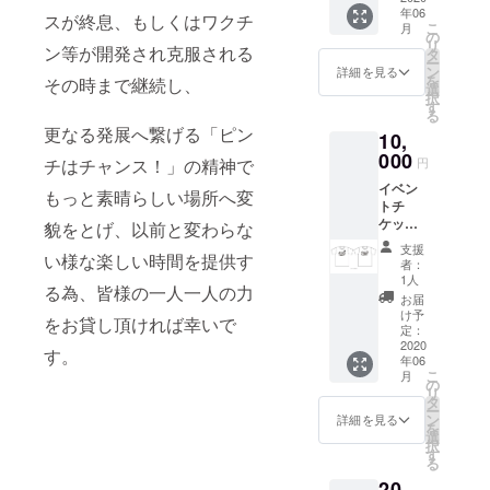
しけれ
年06
ケット
能) (ス
スが終息、もしくはワクチ
ば、リ
こ
月
はご本
テッ
の
ターン
リ
人様以
ン等が開発され克服される
カーは
タ
の額に
ー
外でも
現在制
ン
上乗せ
詳細を見る
を
その時まで継続し、
使用可
作中 ※
選
して、
択
能) (T
写真は
す
ご支援
る
シャ
イメー
頂けま
更なる発展へ繋げる「ピン
10,
ツ・ス
ジです)
すと大
テッ
000
ご支援
変あり
円
チはチャンス！」の精神で
カーは
をして
がたい
イベン
現在制
いただ
です。
もっと素晴らしい場所へ変
トチ
作中 ※
く際に
ケット
写真は
貌をとげ、以前と変わらな
『上乗
4枚 オ
イメー
せ支
支援
リジナ
い様な楽しい時間を提供す
ジです
援』を
者：
ルTシャ
S/M/L/X
するこ
1人
る為、皆様の一人一人の力
ツ 1枚
Lの展開
とがで
お届
ステッ
支援時
きま
け予
をお貸し頂ければ幸いで
カー 1
にご希
定：
す。 宜
枚 (本チ
2020
望の品
しけれ
す。
年06
ケット
のサイ
ば、リ
こ
月
使用で
ズを備
の
ターン
リ
入場料
考欄に
タ
の額に
ー
のみ提
ご記載
ン
上乗せ
詳細を見る
を
供 ご本
くださ
選
して、
択
人様以
い) (お
す
ご支援
る
外でも
受け渡
頂けま
20,
使用可
しの際
すと大