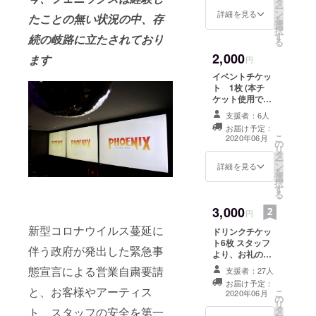
タ
援』をすること
ー
ン
ができます。 宜
詳細を見る
たことの無い状況の中、存
を
選
しければ、リ
択
す
ターンの額に上
続の岐路に立たされており
る
乗せして、ご支
2,000
ます
援頂けますと大
円
変ありがたいで
イベントチケッ
す。
ト 1枚 (本チ
ケット使用で入
場料のみ提供 ご
支援者：6人
本人様以外でも
お届け予定：
使用可能 有効
こ
2020年06月
の
期限: 営業開始日
リ
タ
から１年間使用
ー
ン
可能 営業開始
詳細を見る
を
選
日・イベントに
択
す
ついてはSNSで
る
告知) (お受け渡
3,000
しの際はご本人
円
様確認をさせて
新型コロナウイルス蔓延に
ドリンクチケッ
頂きます) スタッ
ト6枚 スタッフ
フより、お礼の
伴う政府が発出した緊急事
より、お礼の
メールも送らせ
メールも送らせ
ていただきま
態宣言による営業自粛要請
支援者：27人
ていただきま
す。 ※ご支援を
お届け予定：
す。 ※チケット
と、お客様やアーティス
していただく際
こ
2020年06月
の
は店頭にてお受
に『上乗せ支
リ
タ
け渡し (お受け渡
ト、スタッフの安全を第一
援』をすること
ー