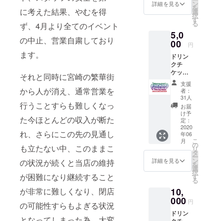
ン
しの際はご本人
詳細を見る
ができます。 宜
を
に考えた結果、やむを得
選
様確認をさせて
しければ、リ
択
す
頂きます) (チ
ターンの額に上
る
ず、4月より全てのイベント
ケットはどなた
乗せして、ご支
5,0
でも使用可能) ※
援頂けますと大
の中止、営業自粛しており
00
ご支援をしてい
円
変ありがたいで
ただく際に『上
す。閉じる
ます。
ドリン
乗せ支援』をす
クチ
ることができま
ケット
す。 宜しけれ
それと同時に宮崎の繁華街
11枚 ス
ば、リターンの
支援
テッ
から人が消え、通常営業を
額に上乗せし
者：
カー1枚
31人
て、ご支援頂け
スタッ
行うことすらも難しくなっ
ますと大変あり
お届
フよ
け予
がたいです。
た今ほとんどの収入が断た
り、お
定：
礼の
2020
れ、さらにこの先の見通し
年06
メール
こ
月
を送ら
の
も立たない中、このままこ
リ
せてい
タ
ー
ただき
ン
詳細を見る
の状況が続くと当店の維持
を
ます。
選
択
※店頭に
が困難になり継続すること
す
る
てお受
10,
が非常に難しくなり、閉店
け渡し
(お受け
000
円
の可能性すらもよぎる状況
渡しの
ドリン
際はご
となってしまった為、大変
クチ