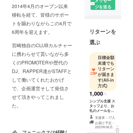
メッセー
2014年4月のオープン以来
ジを送る
移転を経て、皆様のサポー
トを賜わりながらこの4月で
リターンを
6周年を迎えます。
選ぶ
宮崎独自のCLUBカルチャー
に携わらせて貰いながら多
目標金額
くのPROMOTERや歴代の
未達でも
リターン
DJ、RAPPER達がSTAFFと
が届きま
して働いてくれたおかげ
す
(All-in
方式)
で、企画運営そして発信さ
1,000
円
せて頂きやってこれまし
シンプル支援 ス
た。
タッフより、お
礼のメールを送
らせていただき
支援者：17人
ます。 ご支援を
お届け予定：
していただく際
こ
2020年06月
の
に『上乗せ支
リ
今、フェニックスは経験し