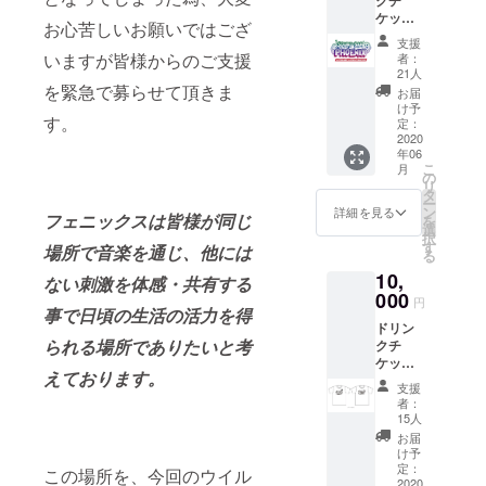
本人様
ケット
確認を
お心苦しいお願いではござ
30枚 ス
させて
支援
テッ
頂きま
いますが皆様からのご支援
者：
カー2枚
す) (チ
21人
スタッ
ケット
を緊急で募らせて頂きま
お届
フよ
はどな
け予
す。
り、お
たでも
定：
礼の
2020
使用可
年06
メール
能) (ス
こ
月
を送ら
テッ
の
リ
せてい
カーは
タ
ー
ただき
現在制
ン
詳細を見る
フ
ェニックスは皆様が同じ
を
ます。
作中 ※
選
択
※店頭に
写真は
す
場所で音楽を通じ、他には
る
てお受
イメー
10,
け渡し
ジです)
ない刺激を体感・共有する
(お受け
000
ご支援
円
渡しの
事で日頃の生活の活力を得
をして
ドリン
際はご
いただ
られる場所でありたいと考
クチ
本人様
く際に
ケット
確認を
『上乗
えております。
20枚 オ
させて
せ支
支援
リジナ
頂きま
援』を
者：
ルTシャ
す) (チ
するこ
15人
ツ 1枚
ケット
とがで
お届
ステッ
はどな
きま
け予
カー 1
たでも
定：
す。 宜
この場所を、今回のウイル
枚 (チ
2020
使用可