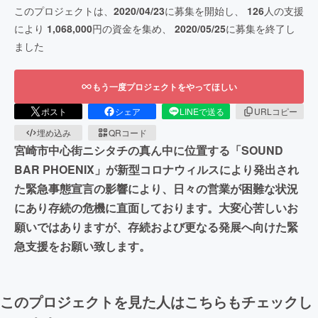
このプロジェクトは、
2020/04/23
に募集を開始し、
126
人の支援
により
1,068,000
円の資金を集め、
2020/05/25
に募集を終了し
ました
もう一度プロジェクトをやってほしい
ポスト
シェア
LINEで送る
URLコピー
埋め込み
QRコード
宮崎市中心街ニシタチの真ん中に位置する「SOUND
BAR PHOENIX」が新型コロナウィルスにより発出され
た緊急事態宣言の影響により、日々の営業が困難な状況
にあり存続の危機に直面しております。大変心苦しいお
願いではありますが、存続および更なる発展へ向けた緊
急支援をお願い致します。
このプロジェクトを見た人はこちらもチェックし