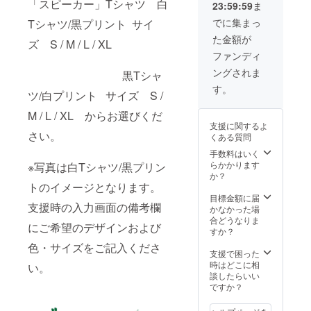
「スピーカー」Tシャツ 白
23:59:59
ま
フよ
きま
て、ご支援頂け
り、お
す。 宜
ますと大変あり
でに集まっ
Tシャツ/黒プリント サイ
礼の
しけれ
がたいです。
た金額が
メール
ば、リ
ズ S / M / L / XL
も送ら
ターン
ファンディ
せてい
の額に
ングされま
ただき
黒Tシャ
上乗せ
ます。
して、
す。
ツ/白プリント サイズ S /
※ご支援
ご支援
をして
頂けま
M / L / XL からお選びくだ
いただ
すと大
支援に関するよ
く際に
変あり
さい。
くある質問
『上乗
がたい
せ支
です。
手数料はいく
援』を
らかかります
※写真は白Tシャツ/黒プリン
するこ
か？
とがで
トのイメージとなります。
きま
目標金額に届
支援時の入力画面の備考欄
す。 宜
かなかった場
しけれ
合どうなりま
にご希望のデザインおよび
ば、リ
すか？
ターン
色・サイズをご記入くださ
の額に
支援で困った
上乗せ
時はどこに相
い。
して、
談したらいい
ご支援
ですか？
頂けま
すと大