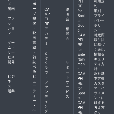
利用規
PFI
メ・
ポ
約
RE
漫画
ー
CA
説
細則
for
ツ
MP
明
プライ
Soci
ファ
映
FI
会
バシー
al
ッ
像
RE
・
ポリ
Goo
ショ
・
ア
相
シー
d
ン
映
カ
談
特定商
CAM
画
デ
会
取引法
PFI
ゲー
書
ミ
に基づ
RE
ム・
籍
ー
く表記
for
サー
・
と
情報セ
Ente
ビス
雑
は
キュリ
rtain
開発
誌
ク
サ
ティ方
men
出
ラ
ポ
針
t
版
ウ
ー
反社基
CAM
ビジ
ビ
ド
ト
本方針
PFI
ネ
ュ
フ
サ
カスタ
RE
ス・
ー
ァ
ー
マーハ
for
起業
テ
ン
ビ
ラスメ
Spor
ィ
デ
ス
ントに
ts
ー
ィ
対する
CAM
・
ン
考え方
PFI
ヘ
グ
クッ
RE