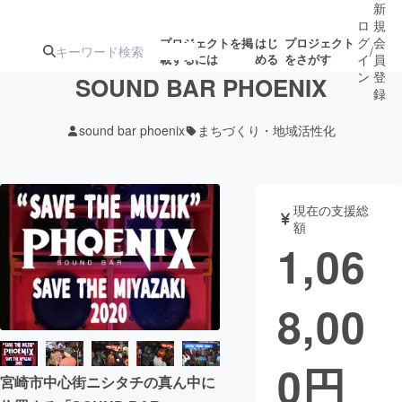
新
ロ
規
グ
会
プロジェクトを掲
はじ
プロジェクト
/
載するには
める
をさがす
イ
員
ン
登
SOUND BAR PHOENIX
録
sound bar phoenix
まちづくり・地域活性化
人気のプロ
注目のリ
注目の新着プロ
募集終了が近いプ
もうすぐ公開
ジェクト
ターン
ジェクト
ロジェクト
されます
現在の支援総
額
アート・写真
音楽
1,06
テクノロジー・ガジェット
ゲーム・サ
8,00
映像・映画
書籍・雑誌
0
円
宮崎市中心街ニシタチの真ん中に
ビジネス・起業
チャレンジ