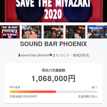
SOUND BAR PHOENIX
sound bar phoenix
まちづくり・地域活性化
現在の支援総額
1,068,000
円
終了
53
%達成
目標金額
2,000,000
円
支援者数
126
人