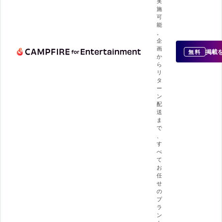
実
施
可
能
。
企
画
掲載
無料
か
ら
リ
タ
ー
ン
配
送
ま
で
、
す
べ
て
お
任
せ
の
プ
ラ
ン