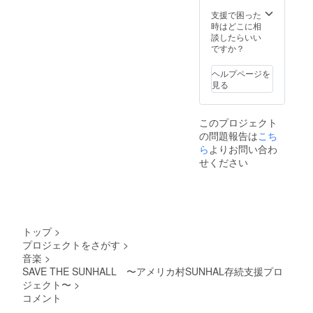
飲食に
スケ
み / 機材
いで
関して
ジュー
レンタ
す。
支援で困った
は通常
ルが
ル・受
時はどこに相
の料金
入って
付ス
談したらいい
を頂戴
いる日
タッフ
ですか？
致しま
程な
込 ★20
す。(入
ど、ご
歳未満
ヘルプページを
場時の
利用頂
のお客
見る
ドリン
けない
様は、
ク代も
日程も
入場不
別途徴
ござい
可とな
このプロジェクト
収させ
ます。
りま
の問題報告は
こち
ていた
まずは
す。 ★
だきま
ご希望
メール
ら
よりお問い合わ
す。) *
の日程
アドレ
せください
どのリ
から相
ス必須
ターン
談させ
とさせ
も金額
て下さ
ていた
を「上
い。 ★
だき、
乗せ支
飲食に
詳しい
援」を
関して
内容、
トップ
>
するこ
は通常
日程に
プロジェクトをさがす
>
とがで
の料金
関して
音楽
>
きま
を頂戴
は追っ
す。ご
致しま
てご連
SAVE THE SUNHALL 〜アメリカ村SUNHAL存続支援プロ
都合許
す。(入
絡、ご
ジェクト〜
>
す場合
場時の
相談さ
コメント
は、リ
ドリン
せてい