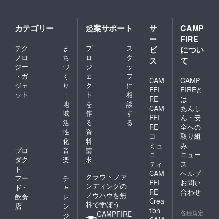
す。(入
場時の
ドリン
ク代も
カテゴリー
起案サポート
サ
CAMP
別途徴
ー
FIRE
収させ
テク
ま
プ
ス
ていた
ビ
につい
だきま
ノロ
ち
ロ
タ
ス
て
す。) *
ジー
づ
ジ
ッ
どのリ
・ガ
く
ェ
フ
ターン
CAM
CAMP
ジェ
り
ク
に
も金額
PFI
FIREと
ット
・
ト
相
を「上
RE
は
乗せ支
地
を
談
CAM
あんし
援」を
域
作
す
PFI
ん・安
するこ
活
る
る
とがで
RE
全への
性
資
きま
コ
取り組
化
料
す。ご
ミュ
み
都合許
プロ
音
請
ニ
ニュー
す場合
ダク
楽
求
ティ
ス
は、リ
ト
CAM
ヘルプ
ターン
クラウドファ
フー
チ
の額に
PFI
お問い
ンディングの
ド・
ャ
上乗せ
RE
合わせ
ノウハウを無
飲食
レ
して、
Crea
料で学ぼう
ご支援
店
ン
tion
頂けま
各種規定
CAMPFIRE
ジ