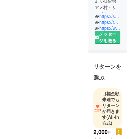
より心斎橋
アメ村・サ
ンボウルビ
https://sunhall.jp
ル地下2Fに
https://twitter.com/SUNHALLrenewal
居を構える
https://www.facebook.com/shinsaibashi.sunhall
メッセー
歴史あるラ
ジを送る
イブホー
ル。2014年
10月から
バックヤー
リターンを
ドプロモー
ション運営
選ぶ
による新生
「SUNHALL
目標金額
」として改
未達でも
装リニュー
リターン
アルオープ
が届きま
ン。バーラ
す
(All-in
方式)
ウンジ、
ロッカース
2,000
円
ペース完