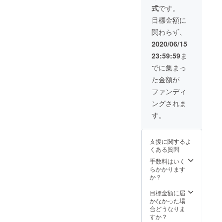
関して
す。
貸し切
する場
の額に
式
です。
は追っ
★SUN
りをご
合があ
上乗せ
てご連
HALLフ
利用い
ります
して、
目標金額に
絡、ご
ロアの
ただけ
のでご
ご支援
関わらず、
相談さ
み / 機材
ます。
了承く
頂けま
せてい
レンタ
ライブ
ださ
すと大
2020/06/15
ただき
ル・受
イベン
い。 *ど
変嬉し
23:59:59
ま
ます。
付ス
ト・バ
のリ
いで
★既に
タッフ
ラエ
ターン
す。
でに集まっ
スケ
込 ★
ティ系
も金額
た金額が
ジュー
メール
の催し
を「上
ルが
アドレ
ははも
乗せ支
ファンディ
入って
ス必須
ちろ
援」を
ングされま
いる日
とさせ
ん、別
するこ
程な
ていた
途飲食
とがで
す。
ど、ご
だき、
もご相
きま
利用頂
詳しい
談いた
す。ご
けない
内容、
だいて
都合許
支援に関するよ
日程も
日程に
の貸し
す場合
くある質問
ござい
関して
切り
は、リ
ます。
は追っ
パー
ターン
手数料はいく
まずは
てご連
ティー
の額に
らかかります
ご希望
絡、ご
等も可
上乗せ
か？
の日程
相談さ
能で
して、
から相
せてい
す。
ご支援
目標金額に届
談させ
ただき
★SUN
頂けま
かなかった場
て下さ
ます。
HALLフ
すと大
合どうなりま
い。 ★
★既に
ロアの
変嬉し
すか？