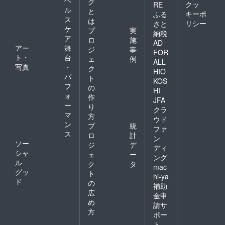
ヘ
グ
クッ
RE
ル
と
キーポ
ふる
ス
は
リシー
さと
ケ
プ
実
納税
ア
ロ
施
AD
アー
舞
ジ
事
FOR
ト・
台
ェ
例
ALL
写真
・
ク
HIO
パ
ト
KOS
フ
の
HI
ォ
作
JFA
ー
り
クラ
マ
方
ウド
ン
プ
統
ファ
ス
ロ
計
ン
ソー
ジ
デ
ディ
シャ
ェ
ー
ング
ル
ク
タ
mac
グッ
ト
hi-ya
ド
の
補助
広
金申
め
請サ
方
ポー
ト