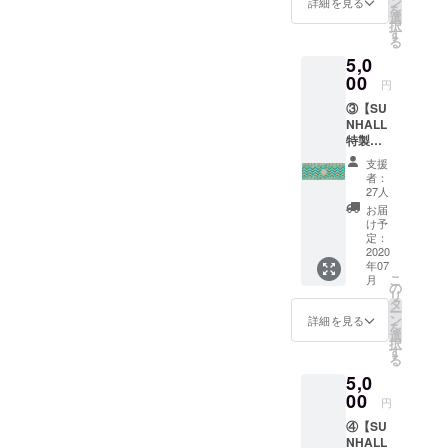
ン
詳細を見る
に対応。
を
やグッ
選
択
ズを手
す
る
掛ける
5,0
creativ
e works
00
円
SHOCK
③【SU
Sデザイ
NHALL
ンの
特製
SUNHA
フェイ
LLス
支援
スタオ
テッ
者：
ル＋ド
カー1枚
27人
リンク
と店舗
お届
チケッ
共通利
け予
ト3枚】
用可能
定：
デザイ
2020
なドリ
年07
ナーだ
ンクチ
こ
月
けに留
ケット3
の
リ
まら
枚をリ
タ
ー
ず、映
ターン
ン
詳細を見る
を
画監督
しま
選
択
やプロ
す。 ＊
す
る
デュー
ドリン
5,0
ス業、
クチ
更には
00
ケット
円
アー
は600円
④【SU
ティス
までで
NHALL
ト活動
使用可