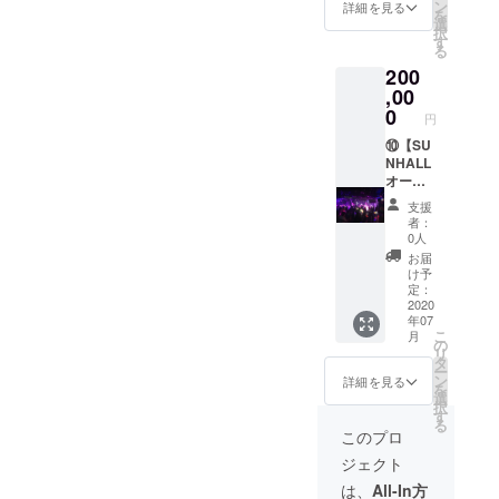
談いた
任意日
ニュー
ン
日 ＊商
詳細を見る
頂けま
を
だいて
程で、
よりご
選
品のデ
すと大
択
の貸し
10時間
希望の
す
ザイ
変嬉し
る
切り
の会場
受け取
ン、仕
いで
200
パー
貸し切
り方法
様、外
す。
ティー
りをご
,00
を選択
観は予
等も可
利用い
くださ
0
告なく
円
能で
ただけ
い。
変更す
す。
ます。
⑩【SU
（店頭
る場合
★SUN
ライブ
NHALL
での受
があり
HALL
イベン
オール
け取り
ますの
westフ
ト・バ
ナイト
希望の
でご了
支援
ロアの
ラエ
（金曜
場合
承くだ
者：
み / 機材
ティ系
日）レ
は、
さい。 *
0人
レンタ
の催し
ンタル
2020年
どのリ
お届
ル・受
ははも
コース
12月31
ターン
け予
付ス
ちろ
23時〜5
日まで
定：
も金額
タッフ
ん、別
時利
2020
とさせ
を「上
年07
込 ★
途飲食
用】
ていた
乗せ支
こ
月
メール
もご相
2020年
だきま
の
援」を
リ
アドレ
談いた
7月～
す。）
タ
するこ
ー
ス必須
だいて
2021年
＊商品
ン
とがで
詳細を見る
を
とさせ
の貸し
12月の
のデザ
選
きま
択
ていた
切り
任意日
イン、
す
す。ご
る
だき、
パー
程で、
仕様、
都合許
このプロ
詳しい
ティー
オール
外観は
す場合
ジェクト
内容、
等も可
ナイト
予告な
は、リ
日程に
能で
の会場
く変更
ターン
は、
All-In方