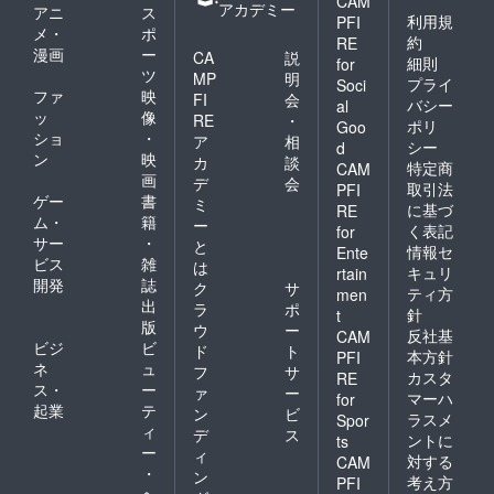
CAM
すと大
アカデミー
アニ
ス
変嬉し
利用規
PFI
メ・
ポ
いです
約
RE
漫画
ー
CA
説
細則
for
ツ
MP
明
プライ
Soci
ファ
映
FI
会
バシー
al
ッ
像
RE
・
ポリ
Goo
ショ
・
ア
相
シー
d
ン
映
カ
談
特定商
CAM
画
デ
会
取引法
PFI
ゲー
書
ミ
に基づ
RE
ム・
籍
ー
く表記
for
サー
・
と
情報セ
Ente
ビス
雑
は
キュリ
rtain
開発
誌
ク
サ
ティ方
men
出
ラ
ポ
針
t
版
ウ
ー
反社基
CAM
ビジ
ビ
ド
ト
本方針
PFI
ネ
ュ
フ
サ
カスタ
RE
ス・
ー
ァ
ー
マーハ
for
起業
テ
ン
ビ
ラスメ
Spor
ィ
デ
ス
ントに
ts
ー
ィ
対する
CAM
・
ン
考え方
PFI