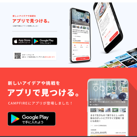
ターン
ク代も
ただき
の額に
別途徴
ます。
上乗せ
収させ
★既に
して、
ていた
スケ
ご支援
だきま
ジュー
頂けま
す。) *
ルが
すと大
どのリ
入って
変嬉し
ターン
いる日
いです
も金額
程な
を「上
ど、ご
乗せ支
利用頂
援」を
けない
するこ
日程も
とがで
ござい
きま
ます。
す。ご
まずは
都合許
ご希望
す場合
の日程
は、リ
から相
ターン
談させ
の額に
て下さ
上乗せ
い。 ★
して、
飲食に
ご支援
関して
頂けま
は通常
すと大
の料金
変嬉し
を頂戴
いです
致しま