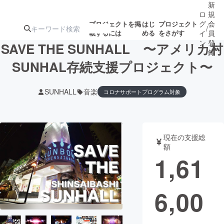
新
ロ
規
グ
会
プロジェクトを掲
はじ
プロジェクト
/
載するには
める
をさがす
イ
員
ン
登
SAVE THE SUNHALL 〜アメリカ村
録
SUNHAL存続支援プロジェクト〜
人気のプロ
注目のリ
注目の新着プロ
募集終了が近いプ
もうすぐ公開
SUNHALL
音楽
コロナサポートプログラム対象
ジェクト
ターン
ジェクト
ロジェクト
されます
アート・写真
音楽
現在の支援総
額
1,61
テクノロジー・ガジェット
ゲーム・サ
映像・映画
書籍・雑誌
6,00
ビジネス・起業
チャレンジ