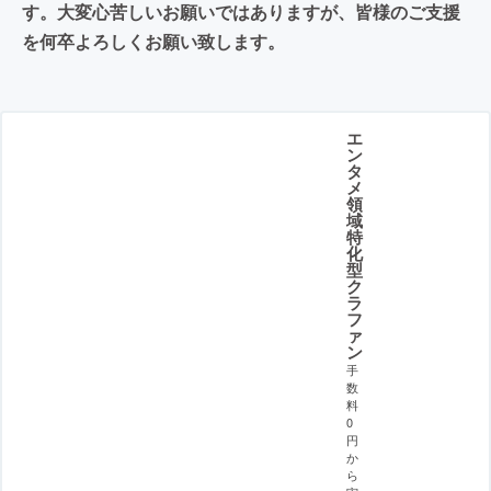
す。大変心苦しいお願いではありますが、皆様のご支援
を何卒よろしくお願い致します。
エ
ン
タ
メ
領
域
特
化
型
ク
ラ
フ
ァ
ン
手
数
料
0
円
か
ら