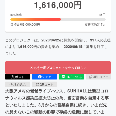
1,616,000
円
終了
53
%達成
目標金額
3,000,000
円
支援者数
317
人
このプロジェクトは、
2020/04/25
に募集を開始し、
317
人の支援
により
1,616,000
円の資金を集め、
2020/06/15
に募集を終了し
ました
もう一度プロジェクトをやってほしい
ポスト
シェア
LINEで送る
URLコピー
埋め込み
QRコード
大阪アメ村の老舗ライブハウス、SUNHALLは新型コロ
ナウィルス感染症拡大防止の為、当面営業を自粛する事
といたしました。3月からの営業自粛に続き、いまだ先
の見えないこの騒動の影響で存続の危機に瀕していま