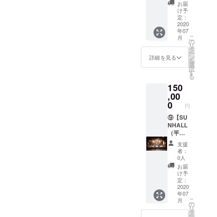
ス12
種類
ニュー
様、外
お届
とがで
都合許
時〜22
セット
よりご
け予
観は予
きま
す場合
時利
のリ
定：
希望の
告なく
す。ご
は、リ
用】
2020
ターン
受け取
変更す
都合許
ターン
年07
2020年
となり
り方法
る場合
す場合
の額に
こ
月
7月～
ます。
の
を選択
があり
は、リ
上乗せ
リ
2021年
【Tシャ
タ
くださ
ますの
ターン
して、
ー
12月の
ツ 】 カ
ン
い。
詳細を見る
でご了
の額に
ご支援
を
任意日
ラー：
選
（店頭
承くだ
上乗せ
頂けま
択
程で、
BLACK
す
での受
さい。 *
して、
すと大
る
10時間
/ WHITE
け取り
どのリ
ご支援
変嬉し
150
の会場
サイ
希望の
ターン
頂けま
いで
貸し切
,00
ズ：S /
場合
も金額
すと大
す。
りをご
M / L /
0
は、
を「上
変嬉し
円
利用い
XL (プ
2020年
乗せ支
いで
ただけ
⑨【SU
ルダウ
12月31
援」を
す。
ます。
NHALL
ンから
日まで
するこ
ライブ
（平
ご希望
とさせ
とがで
イベン
日）レ
のカ
ていた
きま
支援
ト・バ
ンタル
ラー・
だきま
す。ご
者：
ラエ
コース
サイズ
す。）
0人
都合許
ティ系
12時〜
をお選
＊ドリ
す場合
お届
の催し
22時利
びくだ
ンクチ
け予
は、リ
ははも
用】
さい) ＊
定：
ケット
ターン
ちろ
2020年
2020
支援時
使用期
の額に
年07
ん、別
7月～
にプル
限：
上乗せ
こ
月
途飲食
2021年
ダウン
の
2021年
して、
リ
もご相
12月の
メ
タ
10月31
ご支援
ー