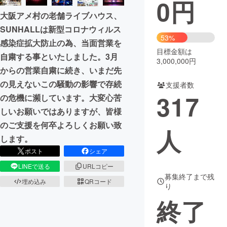
0
円
大阪アメ村の老舗ライブハウス、
まちづくり・地域活性化
SUNHALLは新型コロナウィルス
53%
感染症拡大防止の為、当面営業を
CAMPFIRE for Social Good
CAMPFIRE Creation
目標金額は
自粛する事といたしました。3月
3,000,000円
CAMPFIREふるさと納税
machi-ya
コミュニティ
からの営業自粛に続き、いまだ先
の見えないこの騒動の影響で存続
支援者数
317
の危機に瀕しています。大変心苦
しいお願いではありますが、皆様
のご支援を何卒よろしくお願い致
人
します。
ポスト
シェア
LINEで送る
URLコピー
募集終了まで残
埋め込み
QRコード
り
終了