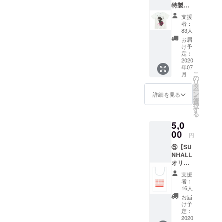
特製オ
でもめ
能 ＊支
リジナ
ざまし
援時に
支援
ルTシャ
い活躍
プルダ
者：
ツ 】 人
をして
ウンメ
83人
気アー
るISSEI
ニュー
お届
ティス
氏のデ
よりご
け予
トや夏
ザイン
定：
希望の
フェス
2020
による
受け取
年07
のジャ
SUNHA
り方法
こ
月
ケット
LL特製
の
を選択
リ
やグッ
フェイ
タ
くださ
ー
ズを手
スタオ
ン
い。
詳細を見る
を
掛ける
ルと店
選
（店頭
択
creativ
舗共通
す
での受
る
e works
利用可
け取り
5,0
SHOCK
能なド
希望の
Sデザイ
00
リンク
場合
円
ンの
チケッ
は、
⑤【SU
SUNHA
ト3枚を
2020年
NHALL
LL特製T
リター
12月31
オリジ
シャツ
ンしま
日まで
ナルエ
カ
す。 ＊
とさせ
支援
コバッ
ラー：
ドリン
ていた
者：
ク＋ド
BLACK
クチ
16人
だきま
リンク
/ WHITE
ケット
す。）
お届
チケッ
サイ
は600円
け予
＊ドリ
ト3枚】
ズ：S /
定：
までで
ンクチ
SUNHA
2020
M / L /
使用可
ケット