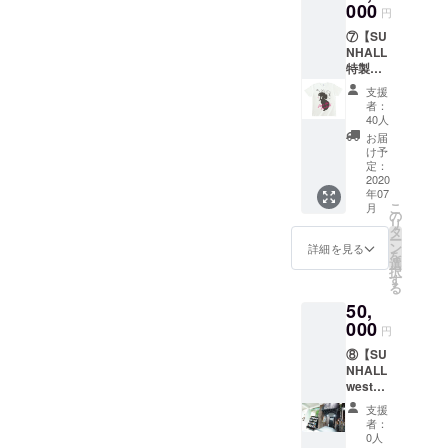
e works
000
り方法
2020年
使用期
円
都合許
SHOCK
を選択
12月31
限：
す場合
⑦【SU
Sデザイ
くださ
日まで
2021年
は、リ
NHALL
ンの
い。
とさせ
10月31
ターン
特製オ
SUNHA
（店頭
ていた
日 ＊商
の額に
リジナ
LLス
での受
だきま
品のデ
支援
上乗せ
ルTシャ
テッ
け取り
す。）
者：
ザイ
して、
ツ+フェ
カー1枚
希望の
40人
＊商品
ン、仕
ご支援
イスタ
と店舗
場合
のデザ
お届
様、外
頂けま
オル＋
共通利
は、
け予
イン、
観は予
すと大
エコ
用可能
定：
2020年
仕様、
告なく
変嬉し
バック
2020
なドリ
12月31
外観は
変更す
いで
年07
＋ス
ンクチ
日まで
予告な
る場合
す。
こ
月
テッ
ケット3
の
とさせ
く変更
があり
リ
カー4点
枚をリ
タ
ていた
する場
ますの
ー
セット
ターン
ン
だきま
詳細を見る
合があ
でご了
を
】
しま
選
す。）
ります
承くだ
択
SUNHA
す。 ＊
す
＊ドリ
のでご
さい。 *
る
LL特製T
ドリン
ンクチ
了承く
どのリ
50,
シャツ
クチ
ケット
ださ
ターン
とフェ
000
ケット
使用期
い。 *ど
円
も金額
イスタ
は600円
限：
のリ
を「上
⑧【SU
オル、
までで
2021年
ターン
乗せ支
NHALL
エコ
使用可
10月31
も金額
援」を
west（
バッ
能 ＊支
日 ＊商
を「上
するこ
平日）
ク、ス
援時に
品のデ
乗せ支
支援
とがで
レンタ
テッ
プルダ
ザイ
者：
援」を
きま
ルコー
カーの4
ウンメ
0人
ン、仕
するこ
す。ご