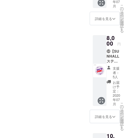
年07
LLオリ
XL (プ
能 ＊支
使用期
こ
月
ジナル
ルダウ
の
援時に
限：
リ
エコ
ンから
タ
プルダ
2021年
ー
バック
ご希望
ン
ウンメ
詳細を見る
10月31
を
と店舗
のカ
選
ニュー
日 ＊商
択
共通利
ラー・
す
よりご
品のデ
る
用可能
サイズ
希望の
ザイ
8,0
なドリ
をお選
受け取
ン、仕
ンクチ
00
びくだ
り方法
様、外
円
ケット3
さい) ＊
を選択
観は予
⑥【SU
枚をリ
支援時
くださ
告なく
NHALL
ターン
にプル
い。
変更す
ステッ
しま
ダウン
（店頭
る場合
カー+ド
す。 ＊
メ
での受
があり
支援
リンク
ドリン
ニュー
け取り
者：
ますの
チケッ
クチ
よりご
5人
希望の
でご了
ト10
ケット
希望の
場合
お届
承くだ
枚】 人
は600円
受け取
け予
は、
さい。 *
気アー
までで
定：
り方法
2020年
どのリ
ティス
2020
使用可
を選択
12月31
ターン
年07
トや夏
能 ＊支
くださ
日まで
も金額
こ
月
フェス
援時に
の
い。
とさせ
を「上
リ
のジャ
プルダ
タ
（店頭
ていた
乗せ支
ー
ケット
ウンメ
ン
での受
詳細を見る
だきま
援」を
を
やグッ
ニュー
選
け取り
す。）
するこ
択
ズを手
よりご
す
希望の
＊ドリ
とがで
る
掛ける
希望の
場合
ンクチ
きま
10,
creativ
受け取
は、
ケット
す。ご