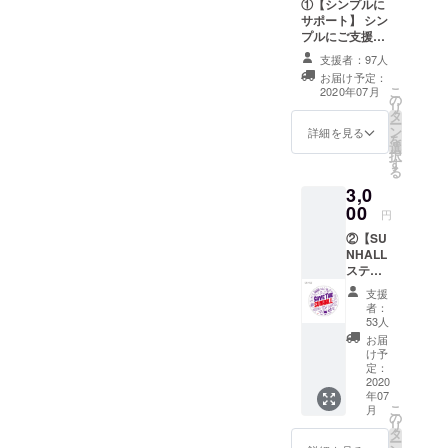
①【シンプルに
備。広い楽
サポート】 シン
屋＆専用ラ
プルにご支援い
ただける方はこ
ウンジなど
支援者：97人
ちらをお願い致
お届け予定：
バックヤー
します。プロ
こ
2020年07月
の
ジェクト終了
ドもハイク
リ
タ
後、スタッフよ
ー
ラス。新設
ン
り感謝のメール
詳細を見る
を
されたサブ
選
をお送りいたし
択
す
ます。 *どのリ
フロア
る
ターンも金額を
「SUNHALL
3,0
「上乗せ支援」
00
west」のみ
をすることがで
円
きます。ご都合
のレンタル
②【SU
許す場合は、リ
NHALL
も可能。開
ターンの額に上
ステッ
乗せして、ご支
放的なホー
カー+ド
援頂けますと大
支援
ルはスタン
リンク
変嬉しいです。
者：
チケッ
ディングラ
53人
ト3枚】
お届
イブから着
人気
け予
席スタイ
アー
定：
ティス
2020
ル、DJイベ
年07
トや夏
こ
ントと多様
月
フェス
の
リ
のジャ
なスタイル
タ
ー
ケット