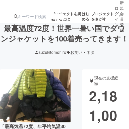
新
ロ
規
グ
会
プロジェクトを掲
はじ
プロジェクト
/
載するには
める
をさがす
イ
員
ン
登
最高温度72度！世界一暑い国でダウ
録
ンジャケットを100着売ってきます！
人気のプロ
注目のリ
注目の新着プロ
募集終了が近いプ
もうすぐ公開
suzukitomohiro
お笑い・ネタ
ジェクト
ターン
ジェクト
ロジェクト
されます
アート・写真
音楽
現在の支援総
額
2,18
テクノロジー・ガジェット
ゲーム・サ
1,00
映像・映画
書籍・雑誌
ビジネス・起業
チャレンジ
「最高気温72度、年平均気温30