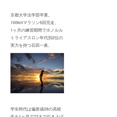
京都大学法学部卒業。
100kmマラソン5回完走、
1ヶ月の練習期間でホノルル
トライアスロン年代別2位の
実力を持つ石田一眞。
学生時代は偏差値28の高校
生を1ヶ月で72まで引き上げ