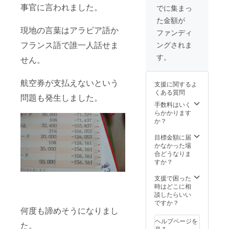
事官に言われました。
でに集まっ
た金額が
現地の言葉はアラビア語か
ファンディ
フランス語で誰一人話せま
ングされま
す。
せん。
航空券が支払えないという
支援に関するよ
くある質問
問題も発生しました。
手数料はいく
らかかります
か？
目標金額に届
かなかった場
合どうなりま
すか？
支援で困った
時はどこに相
談したらいい
ですか？
何度も諦めそうになりまし
ヘルプページを
た。
見る