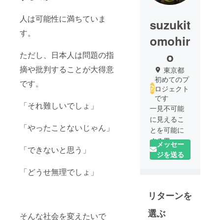
人は可能性に満ちていま
suzukit
す。
omohir
o
ただし、日本人は問題の指
摘や批判することが大得意
東京都
初めてのプ
です。
ロジェクト
です
「それ難しいでしょ」
一見不可能
に見えるこ
「やったことないじゃん」
とを可能に
する男
メッセー
「できないと思う」
ジを送る
「どうせ無理でしょ」
リターンを
選ぶ
そんな社会を変えたいで