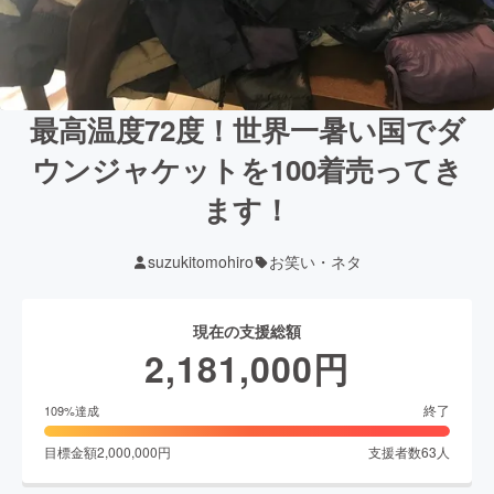
最高温度72度！世界一暑い国でダ
ウンジャケットを100着売ってき
ます！
suzukitomohiro
お笑い・ネタ
現在の支援総額
2,181,000
円
終了
109
%達成
目標金額
2,000,000
円
支援者数
63
人