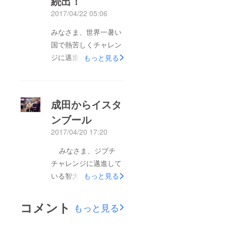
続出！
トでお送りさせていた
2017/04/22 05:06
だきます！ それでは
みなさま、世界一暑い
いつもの作戦会議から
国で熱苦しくチャレン
です。 僕らのボスは
ジに邁進している智大
もっと見る
もちろん黒人です。マ
です。 先ずは、この
マのすばらしいオープ
活動報告を見て頂き、
ニングスピーチから僕
そして支援頂き本当に
らの一日が始まりま
成田からイスタ
ありがとうございま
す。 さて、今日の作
ンブール
す！ ジブチ着。
戦は、「ビーチ大騒ぎ
2017/04/20 17:20
。。。暑い！ 朝６時
作戦」です。とにかく
のはずなのに、ガンガ
騒ぎます。ビーチフ
みなさま、ジブチ
ンに暑いです。さす
ラッグに長縄跳びに僕
チャレンジに邁進して
が、世界一暑い国、ジ
のトランペットの披露
いる智大です！ まず
もっと見る
ブチ。 ここから僕の
に、、きっと沢山の方
このチャレンジにイン
チャレンジが始まるの
が見てくれて、ジブチ
スパイアされ、応援し
コメント
もっと見る
か、と意気揚々と荷物
のメディアにも取り入
ていただいた多くのみ
を受け取ろうとしたと
れられるんじゃないか
なさま、本当にありが