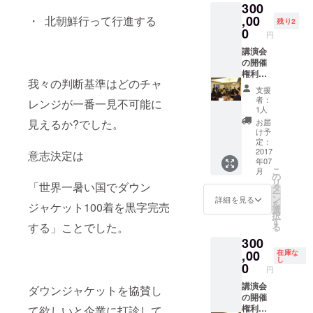
300
チで収
る」と
録する
いう
,00
・ 北朝鮮行って行進する
残り2
ビデオ
テーマ
0
円
で主役
で講演
とな
会を行
講演会
り、あ
いま
の開催
なたへ
す） ※
権利
我々の判断基準はどのチャ
オリジ
こちら
（ジブ
支援
ナル
の講演
チで
者：
レンジが一番一見不可能に
メッ
会の提
チャレ
1人
セージ
供は7月
ンジし
お届
見えるか?でした。
をお届
以降に
た7人全
け予
けしま
なりま
員で貴
定：
す。あ
す。
社へ伺
2017
意志決定は
年07
なたの
い、
こ
月
推しメ
「一見
の
リ
ンは誰
不可能
「世界一暑い国でダウン
タ
ー
です
なこと
ン
詳細を見る
を
ジャケット100着を黒字完売
か？
を可能
選
択
にす
す
する」ことでした。
る
る」と
300
いう
テーマ
,00
在庫な
し
で講演
0
円
会＋グ
ループ
講演会
ダウンジャケットを協賛し
討論型
の開催
のコー
権利
て欲しいと企業に打診して