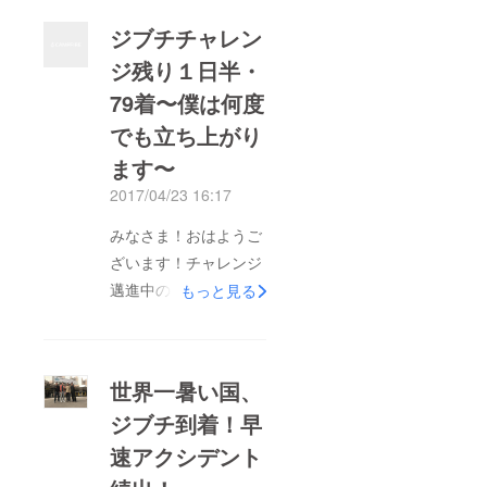
ジブチチャレン
ジ残り１日半・
79着〜僕は何度
でも立ち上がり
ます〜
2017/04/23 16:17
みなさま！おはようご
ざいます！チャレンジ
邁進中の智大です！
もっと見る
連日こちらの活動報告
をみてくださり、あり
がとうございます！ま
世界一暑い国、
た、暖かいご声援本当
ジブチ到着！早
にありがとうございま
速アクシデント
す！ それでは、3日目
の活動報告ダイジェス