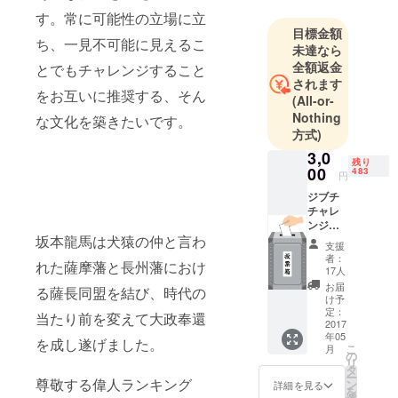
す。常に可能性の立場に立
目標金額
ち、一見不可能に見えるこ
未達なら
全額返金
とでもチャレンジすること
されます
をお互いに推奨する、そん
(All-or-
Nothing
な文化を築きたいです。
方式)
3,0
残り
00
483
円
ジブチ
チャレ
ンジ投
坂本龍馬は犬猿の仲と言わ
票権１
支援
票、読
者：
れた薩摩藩と長州藩におけ
むと思
17人
わず勇
お届
る薩長同盟を結び、時代の
気がわ
け予
くジブ
定：
当たり前を変えて大政奉還
チ報告
2017
年05
書、ジ
を成し遂げました。
こ
月
ブチで
の
リ
収録し
タ
ー
たあな
尊敬する偉人ランキング
ン
詳細を見る
を
たに向