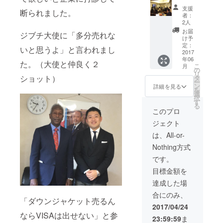
チング
（ジブ
支援
断られました。
セッ
チで
者：
ション
チャレ
2人
を行い
ンジし
お届
ジブチ大使に「多分売れな
ます）
た7人全
け予
※こちら
員で貴
定：
いと思うよ」と言われまし
の講演
社へ伺
2017
年06
会は7月
い、
た。（大使と仲良く２
こ
月
以降の
「一見
の
リ
ご提供
不可能
ショット）
タ
ー
となり
なこと
ン
詳細を見る
を
ます。
を可能
選
択
にす
す
る
る」と
このプロ
いう
ジェクト
テーマ
で講演
は、All-or-
会＋グ
Nothing方式
ループ
討論型
です。
のコー
目標金額を
チング
セッ
達成した場
ション
合にのみ、
を行い
「ダウンジャケット売るん
ます）
2017/04/24
ならVISAは出せない」と参
23:59:59
ま