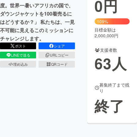
0
円
度。世界一暑いアフリカの国で、
まちづくり・地域活性化
ダウンジャケットを100着売るに
はどうするか？」 私たちは、一見
109%
不可能に見えるこのミッションに
目標金額は
CAMPFIRE for Social Good
CAMPFIRE Creation
2,000,000円
チャレンジします。
CAMPFIREふるさと納税
machi-ya
コミュニティ
ポスト
シェア
支援者数
LINEで送る
URLコピー
63
人
埋め込み
QRコード
募集終了まで残
り
終了