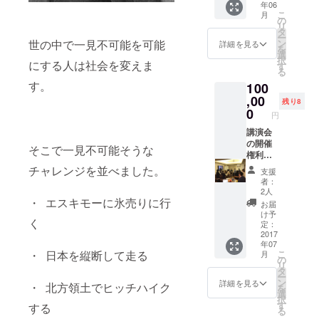
年06
回ジブ
へ伺
はジブ
こ
月
チでダ
い、
チで収
の
リ
ウン
「一見
録する
タ
ー
ジャ
不可能
ビデオ
ン
世の中で一見不可能を可能
詳細を見る
を
ケット
なこと
で主役
選
択
を販売
を可能
にする人は社会を変えま
とな
す
る
すると
にす
り、あ
す。
100
いう一
る」と
なたへ
見不可
いう
,00
オリジ
残り8
能なこ
テーマ
ナル
0
円
とを可
で講演
メッ
能にし
会を行
講演会
セージ
にいく7
いま
の開催
をお届
そこで一見不可能そうな
人の
す）
権利
けしま
侍。そ
（ジブ
す。あ
チャレンジを並べました。
支援
の侍を
チで
なたの
者：
応援す
チャレ
推しメ
2人
る意味
ンジし
・ エスキモーに氷売りに行
ンは誰
お届
で投票
た7人の
です
け予
く
してい
うち1名
か？
定：
ただき
が貴社
2017
年07
ます。
へ伺
こ
・ 日本を縦断して走る
月
最も多
い、
の
リ
くの票
「一見
タ
ー
を獲得
不可能
ン
詳細を見る
・ 北方領土でヒッチハイク
を
したグ
なこと
選
択
ループ
を可能
す
する
る
はジブ
にす