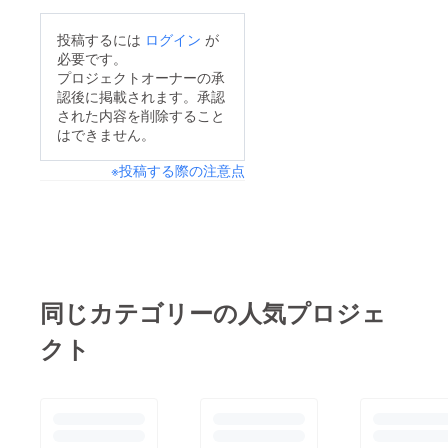
ころ。。 。。。な
なーーー！！！！
とうございます！！
投稿するには
ログイン
が
い！ 命よりも大事
・・・ ・・・ ・・・
みなさまのおかげで
必要です。
なダウンジャケットを
ってのは甘い考えでし
我々のチャレンジがあ
プロジェクトオーナーの承
入れた荷物が、経由地
た。。。 人がいない
認後に掲載されます。承認
ります。 一つの恩返
のイスタンブールから
された内容を削除すること
じゃないですかwww
しとして、活動報告を
はできません。
ジブチ行きに乗せ忘れ
今日は休日なはず！！
毎日お送りさせていた
たそうで（オイ！身の
※投稿する際の注意点
何でいないの？！とい
だきます。 成田
回り品しかない状態で
うデフォルトOS（僕
着。 個人的に、海外
ジブチ入国することに
らの用語で、普通の人
旅行をこんなに実感な
なりました。 気を取
間の思考システムとい
く（笑）、ドキドキし
り直して、お金を換金
う意味です）にもなり
たのは初めてではない
しようとしたとこ
ながらも、ビーチが午
でしょうか。 まずは
同じカテゴリーの人気プロジェ
ろ。。 。。。ない！
後に人が集まるんじゃ
成田で乾杯。 ・チ
換金場所がない！(国
クト
ないかということで、
ケットが取れていない
際空港なのに！)売店
午後またくることに。
（？！） ・出発便が
のおっちゃんが変えよ
次は港の広場へ！！！
30分早まる（そんなこ
うか、と行ってきまし
なんとここには
とあるの？！） とい
たが「ドルだけだよ」
POLICE。 これでは派