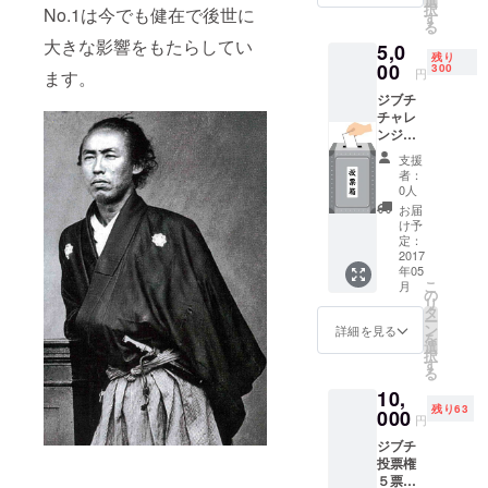
選
択
No.1は今でも健在で後世に
けた一
す
る
言メッ
大きな影響をもたらしてい
5,0
セージ
残り
ビデオ
00
300
円
ます。
※ジブチ
ジブチ
チャレ
チャレ
ンジ投
ンジ投
票権と
票権２
は？ 今
支援
票、読
回ジブ
者：
むと思
チでダ
0人
わず勇
ウン
お届
気がわ
ジャ
け予
くジブ
ケット
定：
チ報告
2017
を販売
年05
書、ジ
すると
こ
月
ブチで
いう一
の
リ
収録し
見不可
タ
ー
たあな
能なこ
ン
詳細を見る
を
たに向
とを可
選
択
けた一
能にし
す
る
言メッ
にいく7
10,
セージ
人の
残り63
ビデオ
000
侍。そ
円
※ジブチ
の侍を
ジブチ
チャレ
応援す
投票権
ンジ投
る意味
５票、
票権と
で投票