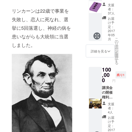
ジブチ
は？ 今
してい
支援
のお土
回ジブ
ただき
者：
リンカーンは22歳で事業を
産（あ
チでダ
ます。
37人
なたの
ウン
最も多
失敗し、恋人に死なれ、選
お届
名前入
ジャ
くの票
け予
り）、
ケット
定：
挙に5回落選し、神経の病を
を獲得
ジブチ
2017
を販売
したグ
年05
患いながらも大統領に当選
で収録
すると
ループ
こ
月
したあ
いう一
の
はジブ
リ
しました。
なたに
見不可
タ
チで収
ー
向けた
能なこ
ン
録する
詳細を見る
を
スペ
とを可
選
ビデオ
択
シャル
能にし
す
で主役
る
メッ
にいく7
とな
100
セージ
人の
り、あ
ビデ
,00
侍。そ
なたへ
残り1
オ、読
の侍を
0
オリジ
円
むと思
応援す
ナル
わず勇
講演会
る意味
メッ
気がわ
の開催
で投票
セージ
くジブ
権利
してい
をお届
チ報告
（ジブ
ただき
けしま
支援
書 ※ジ
チで
ます。
す。あ
者：
ブチ
チャレ
最も多
なたの
4人
チャレ
ンジし
くの票
推しメ
お届
ンジ投
た7人の
を獲得
ンは誰
け予
票権と
うち1名
したグ
定：
です
は？ 今
が貴社
2017
ループ
か？