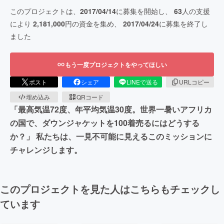
このプロジェクトは、
2017/04/14
に募集を開始し、
63
人の支援
により
2,181,000
円の資金を集め、
2017/04/24
に募集を終了し
ました
もう一度プロジェクトをやってほしい
ポスト
シェア
LINEで送る
URLコピー
埋め込み
QRコード
「最高気温72度、年平均気温30度。世界一暑いアフリカ
の国で、ダウンジャケットを100着売るにはどうする
か？」 私たちは、一見不可能に見えるこのミッションに
チャレンジします。
このプロジェクトを見た人はこちらもチェックし
ています