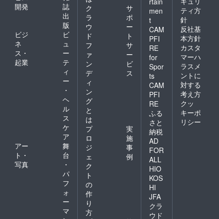
キュリ
rtain
開発
誌
ク
サ
ティ方
men
出
ラ
ポ
針
t
版
ウ
ー
反社基
CAM
ビジ
ビ
ド
ト
本方針
PFI
ネ
ュ
フ
サ
カスタ
RE
ス・
ー
ァ
ー
マーハ
for
起業
テ
ン
ビ
ラスメ
Spor
ィ
デ
ス
ントに
ts
ー
ィ
対する
CAM
・
ン
考え方
PFI
ヘ
グ
クッ
RE
ル
と
キーポ
ふる
ス
は
リシー
さと
ケ
プ
実
納税
ア
ロ
施
AD
アー
舞
ジ
事
FOR
ト・
台
ェ
例
ALL
写真
・
ク
HIO
パ
ト
KOS
フ
の
HI
ォ
作
JFA
ー
り
クラ
マ
方
ウド