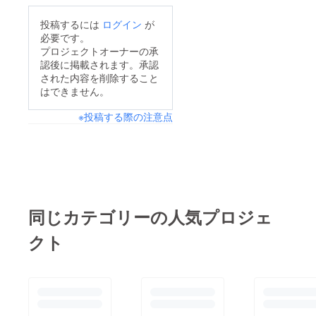
事会、イベント等での
投稿するには
ログイン
が
募金箱設置活動を通じ
必要です。
て皆様から頂いた寄付
プロジェクトオーナーの承
認後に掲載されます。承認
金の総額をお知らせ致
された内容を削除すること
します。 寄付金総
はできません。
額:496,498円(+1,000
※投稿する際の注意点
ルピー) 送金先は以下
の通りです。 チャリ
ティ食事会→Save the
Children(送金済
み):52,500円 その他の
活動→NPO法人ミラ
同じカテゴリーの人気プロジェ
ン・クラブ・ジャパン
クト
(7月末送金予
定):443,968円 多くの
方のご協力に感謝申し
上げます。 クラウド
ファンディングも残り