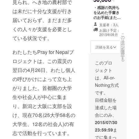
見られ、へき地の農村部で
・感謝の気持ち
は未だに十分な支援が行き
を込めた手書き
のお手紙(または
届いておらず、まだまだ多
サンクスレター)
支援者：3人
を郵送でお送り
くの人々が支援を必要とし
お届け予定：
します ・ネパー
こ
2015年09月
の
ている状況です。
ルの子どもたち
リ
タ
の写真 ・写真と
ー
ン
テキストによる
詳細を見る
を
わたしたちPray for Nepalプ
選
ネパールの現状
択
す
報告 ・ネパール
る
ロジェクトは、この震災の
原産チャイ
このプロ
ティー茶葉 ・ネ
翌日の4月26日、わたし個人
ジェクト
パール原産カシ
ミヤ100%ス
は、All-or-
の呼びかけによって立ち上
トール
Nothing方式
がりました。首都圏の大学
です。
生や社会人が中心に集ま
目標金額を
り、新潟と大阪に支部を設
達成した場
け、現在70名(25大学58名の
合にのみ、
2015/07/30
大学生、12名の社会人)の有
23:59:59
ま
志で活動を行っています。
でに集まっ