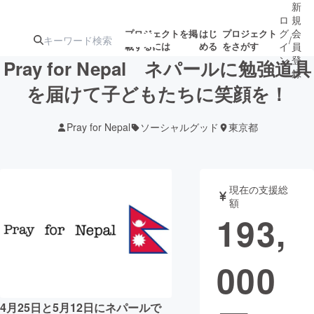
新
ロ
規
グ
会
プロジェクトを掲
はじ
プロジェクト
/
載するには
める
をさがす
イ
員
ン
登
Pray for Nepal ネパールに勉強道具
録
を届けて子どもたちに笑顔を！
人気のプロ
注目のリ
注目の新着プロ
募集終了が近いプ
もうすぐ公開
Pray for Nepal
ソーシャルグッド
東京都
ジェクト
ターン
ジェクト
ロジェクト
されます
アート・写真
音楽
現在の支援総
額
193,
テクノロジー・ガジェット
ゲーム・サ
000
映像・映画
書籍・雑誌
ビジネス・起業
チャレンジ
4月25日と5月12日にネパールで