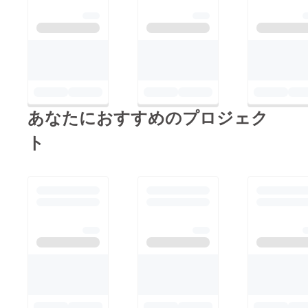
18日となりました。少
しでも多くの子どもた
ちに勉強道具を届け笑
顔を取り戻せることを
願っています。 今後
とも皆様のご協力、よ
あなたにおすすめのプロジェク
ろしくお願いいたしま
す。
ト