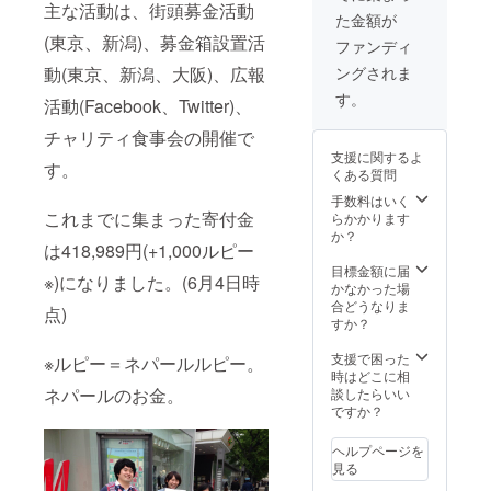
主な活動は、街頭募金活動
た金額が
(東京、新潟)、募金箱設置活
ファンディ
動(東京、新潟、大阪)、広報
ングされま
す。
活動(Facebook、Twitter)、
チャリティ食事会の開催で
支援に関するよ
す。
くある質問
手数料はいく
これまでに集まった寄付金
らかかります
か？
は418,989円(+1,000ルピー
目標金額に届
※)になりました。(6月4日時
かなかった場
合どうなりま
点)
すか？
支援で困った
※ルピー＝ネパールルピー。
時はどこに相
ネパールのお金。
談したらいい
ですか？
ヘルプページを
見る