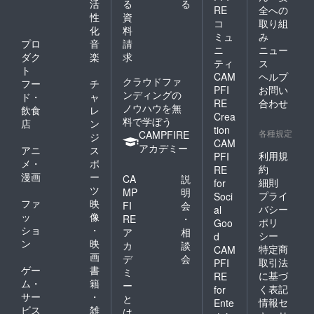
活
る
る
RE
全への
性
資
コ
取り組
化
料
ミュ
み
プロ
音
請
ニ
ニュー
ダク
楽
求
ティ
ス
ト
CAM
ヘルプ
クラウドファ
フー
チ
PFI
お問い
ンディングの
ド・
ャ
RE
合わせ
ノウハウを無
飲食
レ
Crea
料で学ぼう
店
ン
tion
各種規定
CAMPFIRE
ジ
CAM
アカデミー
アニ
ス
利用規
PFI
メ・
ポ
約
RE
漫画
ー
CA
説
細則
for
ツ
MP
明
プライ
Soci
ファ
映
FI
会
バシー
al
ッ
像
RE
・
ポリ
Goo
ショ
・
ア
相
シー
d
ン
映
カ
談
特定商
CAM
画
デ
会
取引法
PFI
ゲー
書
ミ
に基づ
RE
ム・
籍
ー
く表記
for
サー
・
と
情報セ
Ente
ビス
雑
は