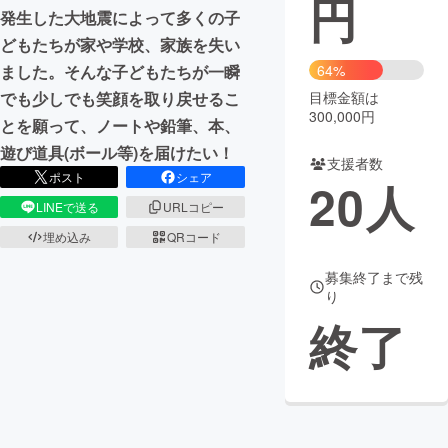
円
発生した大地震によって多くの子
まちづくり・地域活性化
どもたちが家や学校、家族を失い
ました。そんな子どもたちが一瞬
64%
でも少しでも笑顔を取り戻せるこ
目標金額は
CAMPFIRE for Social Good
CAMPFIRE Creation
300,000円
とを願って、ノートや鉛筆、本、
CAMPFIREふるさと納税
machi-ya
コミュニティ
遊び道具(ボール等)を届けたい！
支援者数
ポスト
シェア
20
人
LINEで送る
URLコピー
埋め込み
QRコード
募集終了まで残
り
終了