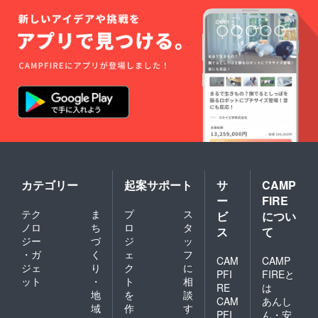
カテゴリー
起案サポート
サ
CAMP
ー
FIRE
テク
ま
プ
ス
ビ
につい
ノロ
ち
ロ
タ
ス
て
ジー
づ
ジ
ッ
・ガ
く
ェ
フ
CAM
CAMP
ジェ
り
ク
に
PFI
FIREと
ット
・
ト
相
RE
は
地
を
談
CAM
あんし
域
作
す
PFI
ん・安