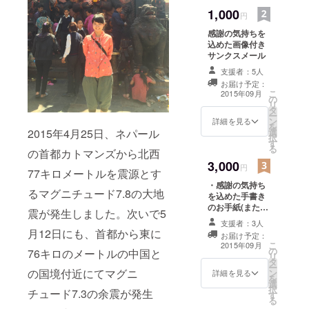
よって集
1,000
円
まった有志
感謝の気持ちを
のネパール
込めた画像付き
緊急支援プ
サンクスメール
ロジェク
支援者：5人
ト。首都圏
お届け予定：
こ
2015年09月
の25大学の
の
リ
タ
学生と社会
ー
ン
詳細を見る
を
人が中心と
選
2015年4月25日、ネパール
択
なり、新潟
す
る
の首都カトマンズから北西
と大阪にも
3,000
円
77キロメートルを震源とす
支部を設
・感謝の気持ち
け、現在70
るマグニチュード7.8の大地
を込めた手書き
名で活動
のお手紙(または
震が発生しました。次いで5
サンクスレター)
中。自分た
支援者：3人
を郵送でお送り
月12日にも、首都から東に
ちにできる
お届け予定：
します ・ネパー
こ
2015年09月
頻度・範囲
の
ルの子どもたち
76キロのメートルの中国と
リ
タ
の写真
での支援を
ー
の国境付近にてマグニ
ン
詳細を見る
を
モットーに
選
択
チュード7.3の余震が発生
街頭募金、
す
る