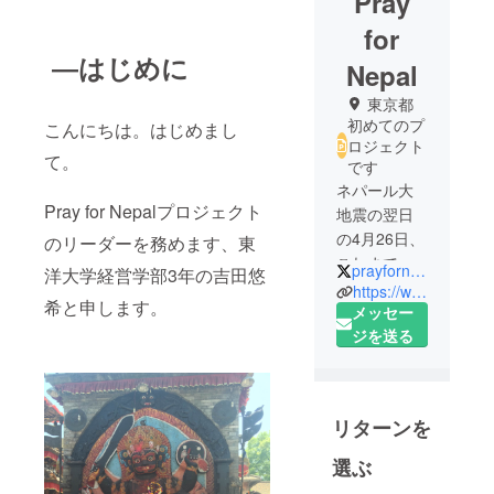
Pray
for
―はじめに
Nepal
東京都
初めてのプ
こんにちは。はじめまし
ロジェクト
て。
です
ネパール大
Pray for Nepalプロジェクト
地震の翌日
の4月26日、
のリーダーを務めます、東
これまでの
prayfornepal425
洋大学経営学部3年の吉田悠
二度の渡航
https://www.facebook.com/prayfornepal425
希と申します。
経験により
メッセー
ネパールが
ジを送る
大好きな東
洋大学経営
学部大学3年
リターンを
の吉田悠希
(写真右)の呼
選ぶ
びかけに