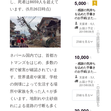
募金箱設置
し、死者は8659人を超えて
5,000
円
を中心にネ
います。(5月26日時点)
・感謝の気持ち
パール支援
を込めた手書き
活動を行っ
のお手紙(または
サンクスレター)
ています。
支援者：6人
を郵送でお送り
お届け予定：
します ・ネパー
こ
2015年09月
の
ルの子どもたち
リ
タ
の写真 ・写真と
ー
ン
テキストによる
詳細を見る
を
選
ネパールの現状
択
す
報告
る
ネパール国内では、首都カ
10,000
円
トマンズをはじめ、多数の
・感謝の気持ち
を込めた手書き
村で被害が確認されていま
のお手紙(または
サンクスレター)
す。世界遺産や家屋、学校
支援者：3人
を郵送でお送り
お届け予定：
の倒壊によって生活する場
します ・ネパー
こ
2015年09月
の
ルの子どもたち
リ
所や家族を失った人々が多
タ
の写真 ・写真と
ー
ン
テキストによる
詳細を見る
を
くいます。地割れや土砂崩
選
ネパールの現状
択
す
報告 ・ネパール
れによる道路の寸断も多く
る
原産チャイ
30,000
ティー茶葉
円