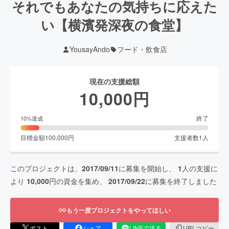
それでもあなたの気持ちに応えた
い【横濱発深夜の食堂】
YousayAndo
フード・飲食店
現在の支援総額
10,000
円
終了
10
%達成
目標金額
100,000
円
支援者数
1
人
このプロジェクトは、
2017/09/11
に募集を開始し、
1
人の支援に
より
10,000
円の資金を集め、
2017/09/22
に募集を終了しました
もう一度プロジェクトをやってほしい
ポスト
シェア
LINEで送る
URLコピー