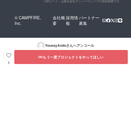
「QRコード」は株式会社デンソーウェーブの登録商標です。
© CAMPFIRE,
会社概
採用情
パートナー
Inc.
要
報
募集
YousayAndo
さんへアンコール
もう一度プロジェクトをやってほしい
1