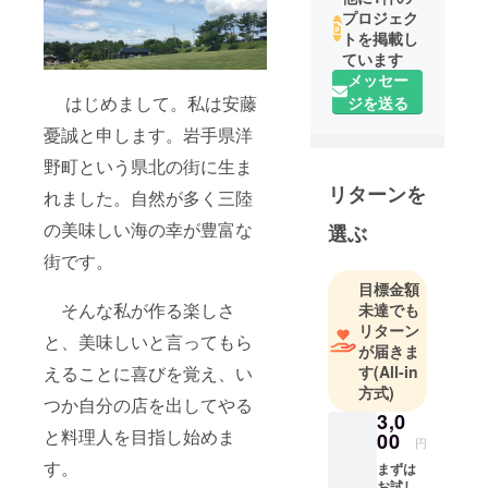
プロジェク
トを掲載し
ています
メッセー
はじめまして。私は安藤
ジを送る
憂誠と申します。岩手県洋
野町という県北の街に生ま
リターンを
れました。自然が多く三陸
の美味しい海の幸が豊富な
選ぶ
街です。
目標金額
そんな私が作る楽しさ
未達でも
リターン
と、美味しいと言ってもら
が届きま
えることに喜びを覚え、い
す
(All-in
方式)
つか自分の店を出してやる
3,0
と料理人を目指し始めま
00
円
す。
まずは
お試し