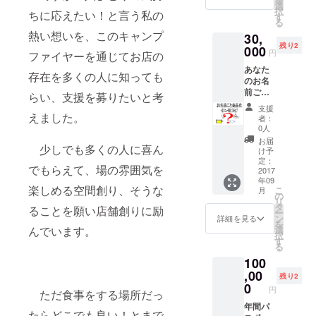
選
択
ちに応えたい！と言う私の
す
る
熱い想いを、このキャンプ
30,
残り2
000
円
ファイヤーを通じてお店の
あなた
存在を多くの人に知っても
のお名
前ごと
らい、支援を募りたいと考
商品化
支援
グラン
えました。
者：
ドメ
0人
ニュー
お届
少しでも多くの人に喜ん
に、あ
け予
なたの
定：
でもらえて、場の雰囲気を
名前入
2017
年09
りでメ
楽しめる空間創り、そうな
こ
月
ニュー
の
リ
考案し
タ
ることを願い店舗創りに励
ー
ます。
ン
詳細を見る
を
メ
んでいます。
選
択
ニュー
す
る
を提案
100
頂き、
一緒に
,00
残り2
商品化
0
円
ただ食事をする場所だっ
しま
しょ
年間パ
たらどこでも良い！とまで