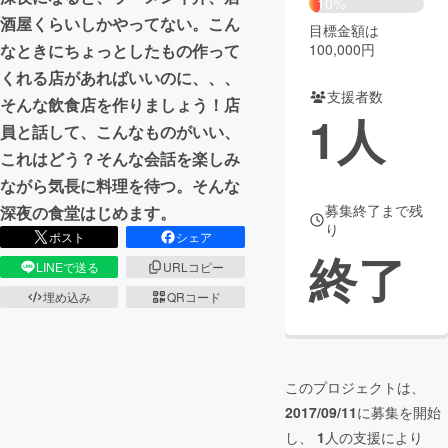
10%
酒屋くらいしかやってない。こん
目標金額は
まちづくり・地域活性化
100,000円
なときにちょっとしたもの作って
くれる店があればいいのに、、、
支援者数
CAMPFIRE for Social Good
CAMPFIRE Creation
そんな飲食店を作りましょう！店
1
人
CAMPFIREふるさと納税
machi-ya
コミュニティ
員と話して、こんなものがいい、
これはどう？そんな会話を楽しみ
ながら気長に料理を待つ。そんな
募集終了まで残
深夜の食堂はじめます。
り
ポスト
シェア
終了
LINEで送る
URLコピー
埋め込み
QRコード
このプロジェクトは、
2017/09/11
に募集を開始
し、
1
人の支援により