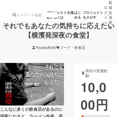
新
ロ
規
グ
会
プロジェクトを掲
はじ
プロジェクト
/
載するには
める
をさがす
イ
員
ン
登
それでもあなたの気持ちに応えたい
録
【横濱発深夜の食堂】
人気のプロ
注目のリ
注目の新着プロ
募集終了が近いプ
もうすぐ公開
YousayAndo
フード・飲食店
ジェクト
ターン
ジェクト
ロジェクト
されます
アート・写真
音楽
現在の支援総
額
10,0
テクノロジー・ガジェット
ゲーム・サ
00
円
映像・映画
書籍・雑誌
こんなに多くの飲食店があるのに
ビジネス・起業
チャレンジ
深夜になると、ラーメン牛丼、居