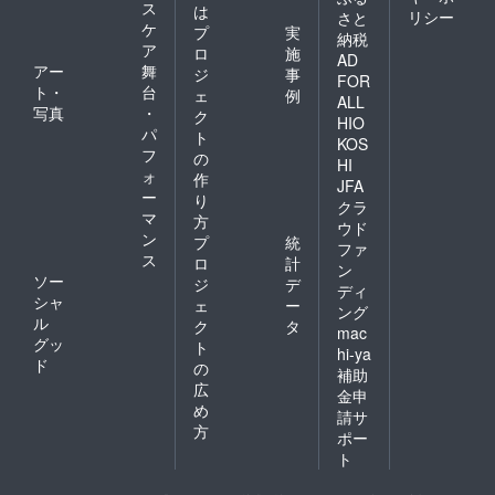
ス
は
リシー
さと
ケ
プ
実
納税
ア
ロ
施
AD
アー
舞
ジ
事
FOR
ト・
台
ェ
例
ALL
写真
・
ク
HIO
パ
ト
KOS
フ
の
HI
ォ
作
JFA
ー
り
クラ
マ
方
ウド
ン
プ
統
ファ
ス
ロ
計
ン
ソー
ジ
デ
ディ
シャ
ェ
ー
ング
ル
ク
タ
mac
グッ
ト
hi-ya
ド
の
補助
広
金申
め
請サ
方
ポー
ト