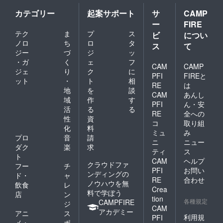
カテゴリー
起案サポート
サ
CAMP
ー
FIRE
テク
ま
プ
ス
ビ
につい
ノロ
ち
ロ
タ
ス
て
ジー
づ
ジ
ッ
・ガ
く
ェ
フ
CAM
CAMP
ジェ
り
ク
に
PFI
FIREと
ット
・
ト
相
RE
は
地
を
談
CAM
あんし
域
作
す
PFI
ん・安
活
る
る
RE
全への
性
資
コ
取り組
化
料
ミュ
み
プロ
音
請
ニ
ニュー
ダク
楽
求
ティ
ス
ト
CAM
ヘルプ
クラウドファ
フー
チ
PFI
お問い
ンディングの
ド・
ャ
RE
合わせ
ノウハウを無
飲食
レ
Crea
料で学ぼう
店
ン
tion
各種規定
CAMPFIRE
ジ
CAM
アカデミー
アニ
ス
利用規
PFI
メ・
ポ