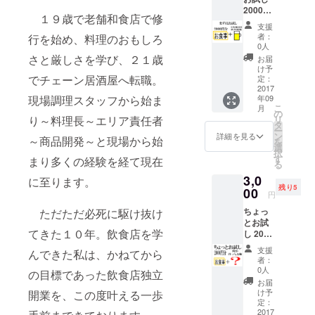
2000円
１９歳で老舗和食店で修
分のお
支援
食事券
者：
行を始め、料理のおもしろ
＋1回1
0人
名様分
さと厳しさを学び、２１歳
お届
の飲み
け予
放題券
でチェーン居酒屋へ転職。
定：
※リター
2017
現場調理スタッフから始ま
年09
ンはど
こ
月
の時間
の
り～料理長～エリア責任者
リ
帯でも
タ
ー
ご利用
ン
詳細を見る
～商品開発～と現場から始
を
いただ
選
択
けま
す
まり多くの経験を経て現在
る
す。
3,0
に至ります。
残り5
00
円
ちょっ
ただただ必死に駆け抜け
とお試
てきた１０年。飲食店を学
し 2000
円分の
支援
んできた私は、かねてから
お食事
者：
券と何
0人
の目標であった飲食店独立
か作っ
お届
てよっ
け予
開業を、この度叶える一歩
て言え
定：
る権利
2017