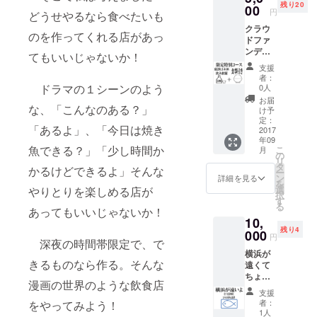
残り20
00
円
どうせやるなら食べたいも
クラウ
のを作ってくれる店があっ
ドファ
ンディ
てもいいじゃないか！
ング限
支援
定で
者：
5000円
ドラマの１シーンのよう
0人
特別
お届
な、「こんなのある？」
コース
け予
をご用
定：
「あるよ」、「今日は焼き
意しま
2017
年09
す。飲
魚できる？」「少し時間か
こ
月
み放題
の
リ
とお食
タ
かるけどできるよ」そんな
ー
事がつ
ン
詳細を見る
を
いてお
選
やりとりを楽しめる店が
択
得です
す
る
ご利用
あってもいいじゃないか！
10,
の際は
残り4
ご予約
000
円
深夜の時間帯限定で、で
をお勧
横浜が
めしま
きるものなら作る。そんな
遠くて
す。
ちょっ
漫画の世界のような飲食店
と 岩手
支援
県洋野
者：
をやってみよう！
町の魅
1人