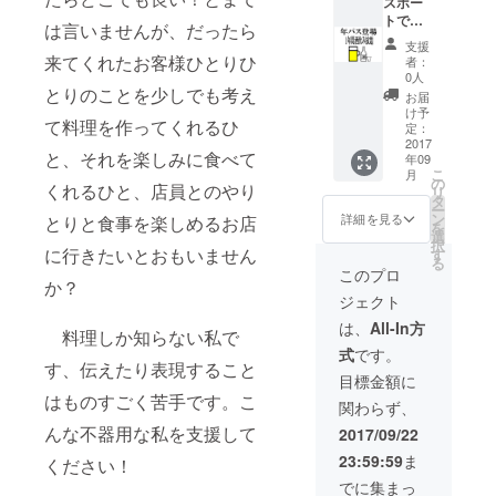
う！ ま
スポー
たご来
トでま
は言いませんが、だったら
店頂い
した 1
支援
た際
年間ド
来てくれたお客様ひとりひ
者：
に、1年
リンク
0人
間無料
サービ
とりのことを少しでも考え
お届
でその
スいた
け予
て料理を作ってくれるひ
商品を
しま
定：
一皿
す。超
2017
と、それを楽しみに食べて
年09
サービ
オトク
こ
月
スいた
の
くれるひと、店員とのやり
リ
しま
タ
ー
す。
ン
詳細を見る
とりと食事を楽しめるお店
を
選
択
に行きたいとおもいません
す
る
このプロ
か？
ジェクト
は、
All-In方
料理しか知らない私で
式
です。
す、伝えたり表現すること
目標金額に
はものすごく苦手です。こ
関わらず、
んな不器用な私を支援して
2017/09/22
23:59:59
ま
ください！
でに集まっ