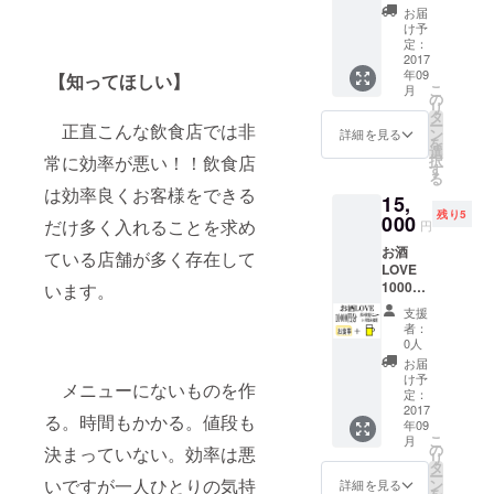
力がつ
お届
まった
け予
旬の鮮
定：
魚BOX
2017
年09
洋野町
【知ってほしい】
こ
月
のひろ
の
リ
の屋さ
タ
ー
正直こんな飲食店では非
んより
ン
詳細を見る
を
直送で
選
常に効率が悪い！！飲食店
択
す、内
す
る
容と日
は効率良くお客様をできる
15,
付の指
残り5
定は致
000
だけ多く入れることを求め
円
しかね
お酒
ます。
ている店舗が多く存在して
LOVE
※日中受
10000
います。
け取れ
円分の
る方
支援
お食事
者：
券＋飲
0人
み放題
お届
メ
け予
メニューにないものを作
ニュー
定：
1ヶ月間
2017
る。時間もかかる。値段も
年09
飲み放
こ
月
題
の
決まっていない。効率は悪
リ
タ
ー
いですが一人ひとりの気持
ン
詳細を見る
を