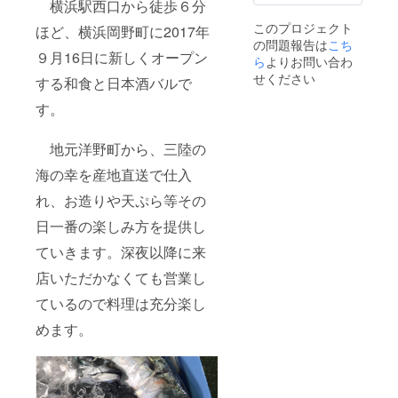
横浜駅西口から徒歩６分
このプロジェクト
ほど、横浜岡野町に2017年
の問題報告は
こち
９月16日に新しくオープン
ら
よりお問い合わ
せください
する和食と日本酒バルで
す。
地元洋野町から、三陸の
海の幸を産地直送で仕入
れ、お造りや天ぷら等その
日一番の楽しみ方を提供し
ていきます。深夜以降に来
店いただかなくても営業し
ているので料理は充分楽し
めます。