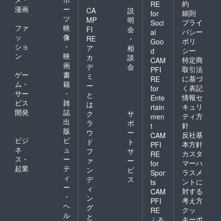
約
RE
漫画
ー
CA
説
細則
for
ツ
MP
明
プライ
Soci
ファ
映
FI
会
バシー
al
ッ
像
RE
・
ポリ
Goo
ショ
・
ア
相
シー
d
ン
映
カ
談
特定商
CAM
画
デ
会
取引法
PFI
ゲー
書
ミ
に基づ
RE
ム・
籍
ー
く表記
for
サー
・
と
情報セ
Ente
ビス
雑
は
キュリ
rtain
開発
誌
ク
サ
ティ方
men
出
ラ
ポ
針
t
版
ウ
ー
反社基
CAM
ビジ
ビ
ド
ト
本方針
PFI
ネ
ュ
フ
サ
カスタ
RE
ス・
ー
ァ
ー
マーハ
for
起業
テ
ン
ビ
ラスメ
Spor
ィ
デ
ス
ントに
ts
ー
ィ
対する
CAM
・
ン
考え方
PFI
ヘ
グ
クッ
RE
ル
と
キーポ
ふる