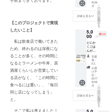
手前まできております。
年09
※何か
こ
月
作って
の
リ
よは、
タ
ー
状況を
ン
詳細を見る
を
見計
選
択
【このプロジェクトで実現
らって
す
る
お願い
したいこと】
5,0
しま
残り5
す。基
00
円
本0時以
私は飲食店で働いてきた
とにか
降
くごは
ため、終わるのは深夜にな
んが好
き 3000
ることが多く、その時間に
支援
円分お
者：
なるとラーメンや牛丼、居
食事券
0人
＋1ヶ月
お届
酒屋くらいしか営業してい
間白飯
け予
と味噌
定：
る店がなく、「この時間に
汁が食
2017
年09
べ放題
食べるには重い」、「毎日
こ
月
※リター
の
リ
ンはど
同じ店になってしまう」
タ
ー
の時間
ン
詳細を見る
を
と。
帯でも
選
択
ご利用
す
る
いただ
そこで私は考えました！
5,0
けます