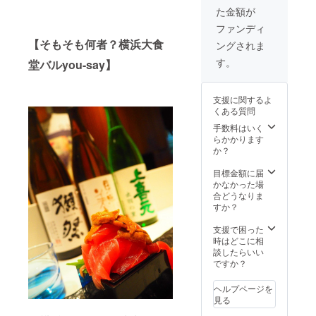
た金額が
ファンディ
【そもそも何者？横浜大食
ングされま
す。
堂バルyou-say】
支援に関するよ
くある質問
手数料はいく
らかかります
か？
目標金額に届
かなかった場
合どうなりま
すか？
支援で困った
時はどこに相
談したらいい
ですか？
ヘルプページを
見る