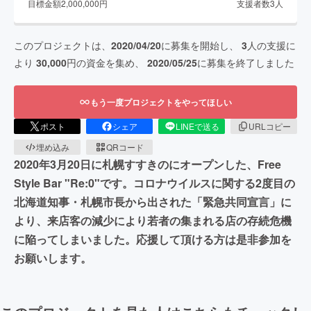
目標金額
2,000,000
円
支援者数
3
人
このプロジェクトは、
2020/04/20
に募集を開始し、
3
人の支援に
より
30,000
円の資金を集め、
2020/05/25
に募集を終了しました
もう一度プロジェクトをやってほしい
ポスト
シェア
LINEで送る
URLコピー
埋め込み
QRコード
2020年3月20日に札幌すすきのにオープンした、Free
Style Bar "Re:0"です。コロナウイルスに関する2度目の
北海道知事・札幌市長から出された「緊急共同宣言」に
より、来店客の減少により若者の集まれる店の存続危機
に陥ってしまいました。応援して頂ける方は是非参加を
お願いします。