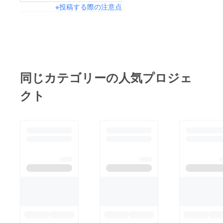
※投稿する際の注意点
いて皆様からのご支援
がとても重要です…厚
手がましいお願いです
が、ご支援のほどよろ
しくお願いします。
同じカテゴリーの人気プロジェ
クト