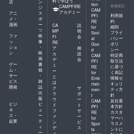
料で学ぼう
店
ン
tion
各種規定
CAMPFIRE
ジ
CAM
アカデミー
アニ
ス
利用規
PFI
メ・
ポ
約
RE
漫画
ー
CA
説
細則
for
ツ
MP
明
プライ
Soci
ファ
映
FI
会
バシー
al
ッ
像
RE
・
ポリ
Goo
ショ
・
ア
相
シー
d
ン
映
カ
談
特定商
CAM
画
デ
会
取引法
PFI
ゲー
書
ミ
に基づ
RE
ム・
籍
ー
く表記
for
サー
・
と
情報セ
Ente
ビス
雑
は
キュリ
rtain
開発
誌
ク
サ
ティ方
men
出
ラ
ポ
針
t
版
ウ
ー
反社基
CAM
ビジ
ビ
ド
ト
本方針
PFI
ネ
ュ
フ
サ
カスタ
RE
ス・
ー
ァ
ー
マーハ
for
起業
テ
ン
ビ
ラスメ
Spor
ィ
デ
ス
ントに
ts
ー
ィ