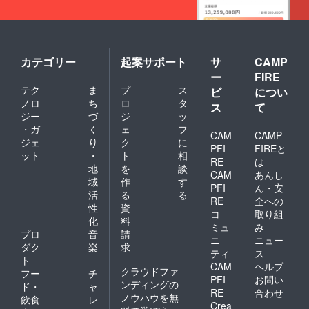
カテゴリー
起案サポート
サ
CAMP
ー
FIRE
テク
ま
プ
ス
ビ
につい
ノロ
ち
ロ
タ
ス
て
ジー
づ
ジ
ッ
・ガ
く
ェ
フ
CAM
CAMP
ジェ
り
ク
に
PFI
FIREと
ット
・
ト
相
RE
は
地
を
談
CAM
あんし
域
作
す
PFI
ん・安
活
る
る
RE
全への
性
資
コ
取り組
化
料
ミュ
み
プロ
音
請
ニ
ニュー
ダク
楽
求
ティ
ス
ト
CAM
ヘルプ
クラウドファ
フー
チ
PFI
お問い
ンディングの
ド・
ャ
RE
合わせ
ノウハウを無
飲食
レ
Crea