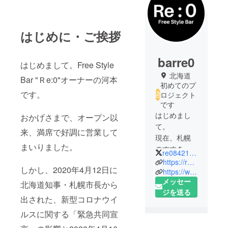
はじめに・ご挨拶
barre0
はじめまして。Free Style
北海道
Bar "Ｒe:0"オーナーの河本
初めてのプ
です。
ロジェクト
です
はじめまし
おかげさまで、オープン以
て。
来、満席で好調に営業して
現在、札幌
まいりました。
のすすきの
re084212570
で飲食店を
https://re0.shopinfo.jp/
しかし、2020年4月12日に
経営してお
https://www.ekiten.jp/shop_82540391/
メッセー
ります。
北海道知事・札幌市長から
ジを送る
コンセプト
出された、新型コロナウイ
は、若者の
ルスに関する「緊急共同宣
集まる店。
2020年5月