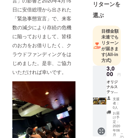
言」の影響と2020年4月16
リターンを
に、系列店
日に安倍総理から出された
Gon's酒店も
選ぶ
「緊急事態宣言」で、来客
オープン予
定。
数の減少により存続の危機
目標金額
に陥っておりまして、皆様
未達でも
Free Style
リターン
のお力をお借りしたく、ク
Bar Re:0 (リ
が届きま
ラウドファンディングをは
ゼロ)
す
(All-in
方式)
札幌市中央
じめました。是非、ご協力
区南6条西3
3,0
いただければ幸いです。
00
丁目 ニュー
円
オリンピア
オリジ
ナルス
ビル3階
テッ
カー＋
支援
系列店
フード
者：
券を3食
Gon's酒店
0人
分提供
お届
札幌市中央
（ご来
け予
区南6条西3
店1回に
定：
つき1品
2020
丁目 エイト
年06
利用）
こ
ビル3階
月
の