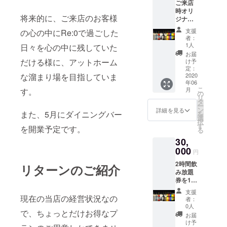
ご来店
時オリ
将来的に、ご来店のお客様
ジナル
シャン
支援
の心の中にRe:0で過ごした
パン1本
者：
提供＋2
1人
日々を心の中に残していた
時間飲
お届
み放題
だける様に、アットホーム
け予
券を2回
定：
分提
2020
な溜まり場を目指していま
年06
供。 有
こ
月
す。
効期
の
リ
限：
タ
ー
2020年
ン
詳細を見る
また、5月にダイニングバー
を
6月〜
選
択
2020年
す
を開業予定です。
る
12月
30,
000
円
2時間飲
リターンのご紹介
み放題
券を12
回分提
支援
供。 有
現在の当店の経営状況なの
者：
効期
0人
で、ちょっとだけお得なプ
限：
お届
2020年
け予