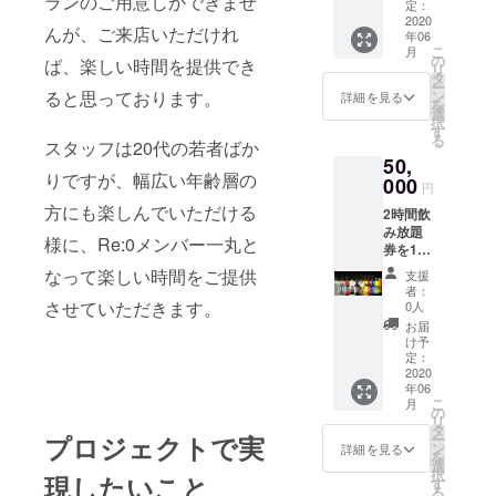
ランのご用意しかできませ
6月1
定：
日〜
2020
んが、ご来店いただけれ
年06
2020年
こ
月
12月31
の
ば、楽しい時間を提供でき
リ
日
タ
ー
ン
ると思っております。
詳細を見る
を
選
択
す
る
スタッフは20代の若者ばか
50,
りですが、幅広い年齢層の
000
円
方にも楽しんでいただける
2時間飲
み放題
様に、Re:0メンバー一丸と
券を18
回分提
なって楽しい時間をご提供
支援
供＋ご
者：
来店時
させていただきます。
0人
使用で
お届
きる18
け予
回分
定：
フード1
2020
年06
品提供
こ
月
券。 有
の
リ
効期
タ
ー
プロジェクトで実
限：
ン
詳細を見る
を
2020年
選
択
現したいこと
6月1
す
る