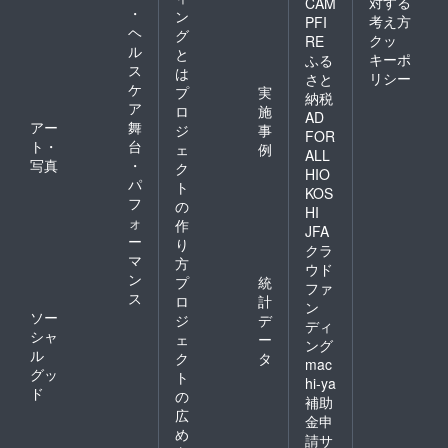
対する
CAM
・
ン
考え方
PFI
ヘ
グ
クッ
RE
ル
と
キーポ
ふる
ス
は
リシー
さと
ケ
プ
実
納税
ア
ロ
施
AD
アー
舞
ジ
事
FOR
ト・
台
ェ
例
ALL
写真
・
ク
HIO
パ
ト
KOS
フ
の
HI
ォ
作
JFA
ー
り
クラ
マ
方
ウド
ン
プ
統
ファ
ス
ロ
計
ン
ソー
ジ
デ
ディ
シャ
ェ
ー
ング
ル
ク
タ
mac
グッ
ト
hi-ya
ド
の
補助
広
金申
め
請サ