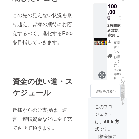
日〜
100
2020年
12月31
,00
この先の見えない状況を乗
日
0
円
り越え、皆様の期待にお応
2時間飲
み放題
えするべく、進化するRe:0
券20回
分＋オ
を目指していきます。
支援
リジナ
者：
ルシャ
0人
ンパン
お届
20本分
け予
（ご来
定：
店時各1
2020
年06
本）提
こ
月
資金の使い道・ス
供。 有
の
リ
効期
タ
ー
限：
ケジュール
ン
詳細を見る
を
2020年
選
択
6月1
す
る
日〜
このプロ
皆様からのご支援は、運
2020年
ジェクト
12月31
営・運転資金などに全て充
日
は、
All-In方
てさせて頂きます。
式
です。
目標金額に