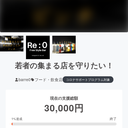
若者の集まる店を守りたい！
barre0
フード・飲食店
コロナサポートプログラム対象
現在の支援総額
30,000
円
終了
1
%達成