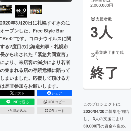
2,000,000円
まちづくり・地域活性化
支援者数
2020年3月20日に札幌すすきのに
3
人
CAMPFIRE for Social Good
CAMPFIRE Creation
オープンした、Free Style Bar
CAMPFIREふるさと納税
machi-ya
コミュニティ
"Re:0"です。コロナウイルスに関
する2度目の北海道知事・札幌市
募集終了まで残
長から出された「緊急共同宣言」
り
により、来店客の減少により若者
終了
の集まれる店の存続危機に陥って
しまいました。応援して頂ける方
は是非参加をお願いします。
ポスト
シェア
LINEで送る
URLコピー
このプロジェクトは、
埋め込み
QRコード
2020/04/20
に募集を開始
し、
3
人の支援により
30,000
円の資金を集め、