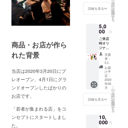
リ
タ
ー
ン
詳細を見る
を
選
択
す
る
5,0
00
円
ご来店
商品・お店が作ら
時オリ
ジナル
シャン
れた背景
支援
パン1本
者：
提供。
2人
有効期
お届
当店は2020年3月20日にプ
限：
け予
2020年
定：
レオープン、4月1日にグラ
6月〜
2020
年06
2020年
ンドオープンしたばかりの
こ
月
12月
の
リ
タ
お店です。
ー
ン
詳細を見る
を
選
択
す
「若者が集まれる店」をコ
る
10,
ンセプトにスタートしまし
000
円
た。