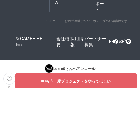
方
ポー
ト
「QRコード」は株式会社デンソーウェーブの登録商標です。
© CAMPFIRE,
会社概
採用情
パートナー
Inc.
要
報
募集
barre0
さんへアンコール
もう一度プロジェクトをやってほしい
3