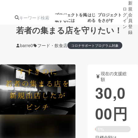
新
ロ
規
グ
会
プロジェクトを掲
はじ
プロジェクト
/
載するには
める
をさがす
イ
員
ン
登
若者の集まる店を守りたい！
録
barre0
フード・飲食店
コロナサポートプログラム対象
人気のプロ
注目のリ
注目の新着プロ
募集終了が近いプ
もうすぐ公開
ジェクト
ターン
ジェクト
ロジェクト
されます
現在の支援総
額
アート・写真
音楽
30,0
テクノロジー・ガジェット
ゲーム・サ
00
円
映像・映画
書籍・雑誌
1%
ビジネス・起業
チャレンジ
目標金額は