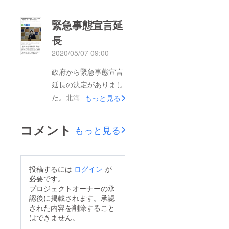
緊急事態宣言延
長
2020/05/07 09:00
政府から緊急事態宣言
延長の決定がありまし
た。北海道・札幌市に
もっと見る
関しては、5/6から
5/15まで宣言延長。
コメント
もっと見る
5/6まで自粛すれば、
30万円の支援金がもら
えるはずでしたが、
投稿するには
ログイン
が
5/15まで自粛しなけれ
必要です。
ば貰えない事に…北海
プロジェクトオーナーの承
認後に掲載されます。承認
道としては、追加金の
された内容を削除すること
財政力はなく、クラウ
はできません。
ドファンディングにお