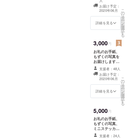
人
た「活動報告」
お届け予定：
上で、支援者さ
こ
2020年06月
の
ん限定でプロ
リ
タ
ジェクトの活動
ー
ン
詳細を見る
をご報告いたし
を
選
ます。
択
す
る
3,000
円
お礼のお手紙、
もずくの写真を
お届けします。
＊写真はランダ
支援者：48人
ムになります ま
お届け予定：
た「活動報告」
こ
2020年06月
の
上で、支援者さ
リ
タ
ん限定でプロ
ー
ン
ジェクトの活動
詳細を見る
を
選
をご報告いたし
択
す
ます。
る
5,000
円
お礼のお手紙、
もずくの写真、
ミニステッカー
をお届けしま
支援者：24人
す。 ＊写真はラ