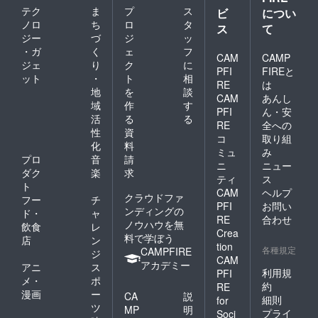
テク
ま
プ
ス
ビ
につい
ノロ
ち
ロ
タ
ス
て
ジー
づ
ジ
ッ
・ガ
く
ェ
フ
CAM
CAMP
ジェ
り
ク
に
PFI
FIREと
ット
・
ト
相
RE
は
地
を
談
CAM
あんし
域
作
す
PFI
ん・安
活
る
る
RE
全への
性
資
コ
取り組
化
料
ミュ
み
プロ
音
請
ニ
ニュー
ダク
楽
求
ティ
ス
ト
CAM
ヘルプ
クラウドファ
フー
チ
PFI
お問い
ンディングの
ド・
ャ
RE
合わせ
ノウハウを無
飲食
レ
Crea
料で学ぼう
店
ン
tion
各種規定
CAMPFIRE
ジ
CAM
アカデミー
アニ
ス
利用規
PFI
メ・
ポ
約
RE
漫画
ー
CA
説
細則
for
ツ
MP
明
プライ
Soci