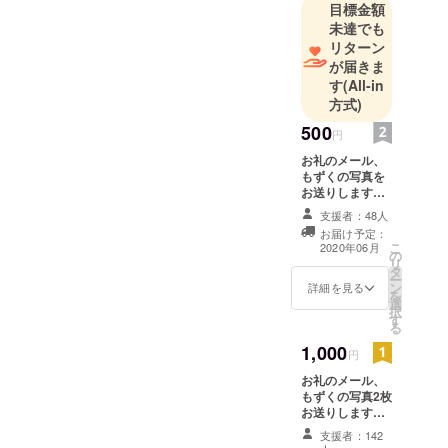
目標金額
未達でも
リターン
が届きま
す
(All-in
方式)
500
円
お礼のメール、
もずくの写真を
お送りします。
＊写真はランダ
支援者：48人
ムになります ま
お届け予定：
た「活動報告」
こ
2020年06月
の
上で、支援者さ
リ
タ
ん限定でプロ
ー
ン
ジェクトの活動
詳細を見る
を
選
をご報告いたし
択
す
ます。
る
1,000
円
お礼のメール、
もずくの写真2枚
お送りします。
＊写真はランダ
支援者：142
ムになります ま