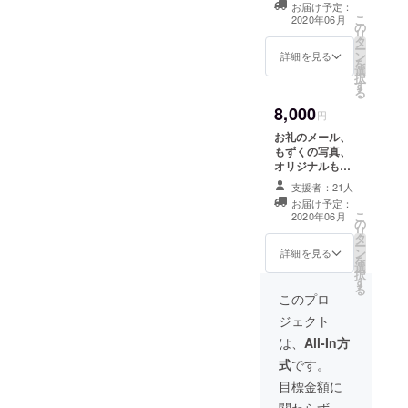
お届け予定：
ンダムになりま
こ
2020年06月
の
す また「活動報
リ
タ
告」上で、支援
ー
ン
者さん限定でプ
詳細を見る
を
選
ロジェクトの活
択
す
動をご報告いた
る
します。
8,000
円
お礼のメール、
もずくの写真、
オリジナルもず
く刺繍ストラッ
支援者：21人
プをお届けしま
お届け予定：
す。 ＊写真はラ
こ
2020年06月
の
ンダムになりま
リ
タ
す ＊刺繍スト
ー
ン
ラップは手作り
詳細を見る
を
選
のためお時間い
択
す
ただく場合がご
る
ざいます また
このプロ
「活動報告」上
ジェクト
で、支援者さん
限定でプロジェ
は、
All-In方
クトの活動をご
式
です。
報告いたしま
す。
目標金額に
関わらず、