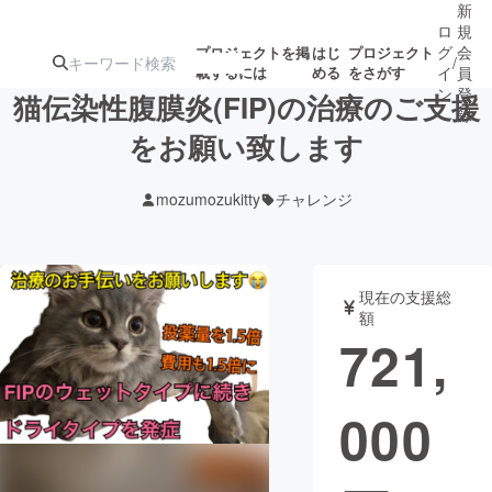
新
ロ
規
グ
会
プロジェクトを掲
はじ
プロジェクト
/
載するには
める
をさがす
イ
員
ン
登
猫伝染性腹膜炎(FIP)の治療のご支援
録
をお願い致します
人気のプロ
注目のリ
注目の新着プロ
募集終了が近いプ
もうすぐ公開
mozumozukitty
チャレンジ
ジェクト
ターン
ジェクト
ロジェクト
されます
アート・写真
音楽
現在の支援総
額
721,
テクノロジー・ガジェット
ゲーム・サ
000
映像・映画
書籍・雑誌
ビジネス・起業
チャレンジ