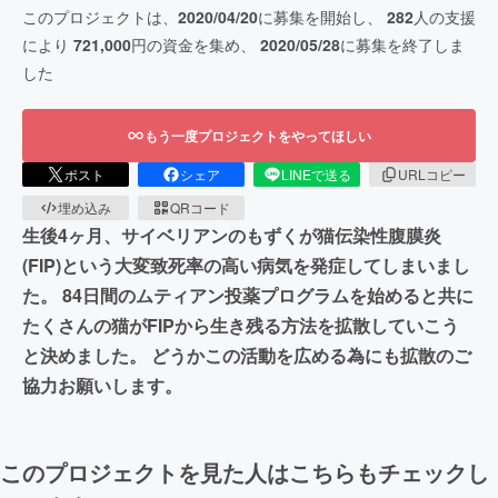
このプロジェクトは、
2020/04/20
に募集を開始し、
282
人の支援
により
721,000
円の資金を集め、
2020/05/28
に募集を終了しま
した
もう一度プロジェクトをやってほしい
ポスト
シェア
LINEで送る
URLコピー
埋め込み
QRコード
生後4ヶ月、サイベリアンのもずくが猫伝染性腹膜炎
(FIP)という大変致死率の高い病気を発症してしまいまし
た。 84日間のムティアン投薬プログラムを始めると共に
たくさんの猫がFIPから生き残る方法を拡散していこう
と決めました。 どうかこの活動を広める為にも拡散のご
協力お願いします。
このプロジェクトを見た人はこちらもチェックし