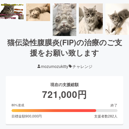
猫伝染性腹膜炎(FIP)の治療のご支
援をお願い致します
mozumozukitty
チャレンジ
現在の支援総額
721,000
円
終了
80
%達成
目標金額
900,000
円
支援者数
282
人