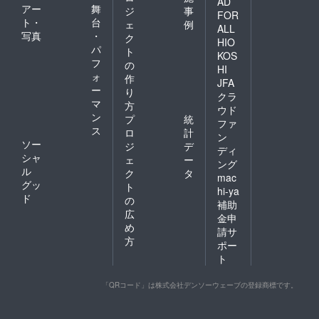
AD
アー
舞
ジ
事
FOR
ト・
台
ェ
例
ALL
写真
・
ク
HIO
パ
ト
KOS
フ
の
HI
ォ
作
JFA
ー
り
クラ
マ
方
ウド
ン
プ
統
ファ
ス
ロ
計
ン
ソー
ジ
デ
ディ
シャ
ェ
ー
ング
ル
ク
タ
mac
グッ
ト
hi-ya
ド
の
補助
広
金申
め
請サ
方
ポー
ト
「QRコード」は株式会社デンソーウェーブの登録商標です。