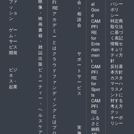
ファ
映
FI
会
バシー
al
ッ
像
RE
・
ポリ
Goo
ショ
・
ア
相
シー
d
ン
映
カ
談
特定商
CAM
画
デ
会
取引法
PFI
ゲー
書
ミ
に基づ
RE
ム・
籍
ー
く表記
for
サー
・
と
情報セ
Ente
ビス
雑
は
キュリ
rtain
開発
誌
ク
サ
ティ方
men
出
ラ
ポ
針
t
版
ウ
ー
反社基
CAM
ビジ
ビ
ド
ト
本方針
PFI
ネ
ュ
フ
サ
カスタ
RE
ス・
ー
ァ
ー
マーハ
for
起業
テ
ン
ビ
ラスメ
Spor
ィ
デ
ス
ントに
ts
ー
ィ
対する
CAM
・
ン
考え方
PFI
ヘ
グ
クッ
RE
ル
と
キーポ
ふる
ス
は
リシー
さと
ケ
プ
実
納税
ア
ロ
施