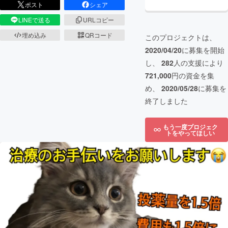
ポスト
シェア
LINEで送る
URLコピー
埋め込み
QRコード
このプロジェクトは、
2020/04/20
に募集を開始
し、
282
人の支援により
721,000
円の資金を集
め、
2020/05/28
に募集を
終了しました
もう一度プロジェク
トをやってほしい