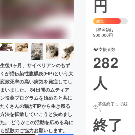
円
まちづくり・地域活性化
80%
目標金額は
CAMPFIRE for Social Good
CAMPFIRE Creation
900,000円
CAMPFIREふるさと納税
machi-ya
コミュニティ
支援者数
282
生後4ヶ月、サイベリアンのもず
くが猫伝染性腹膜炎(FIP)という大
人
変致死率の高い病気を発症してし
まいました。 84日間のムティア
ン投薬プログラムを始めると共に
募集終了まで残
たくさんの猫がFIPから生き残る
り
方法を拡散していこうと決めまし
終了
た。 どうかこの活動を広める為に
も拡散のご協力お願いします。