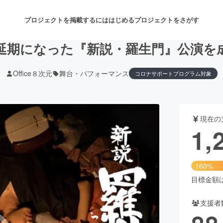
プロジェクトを掲載するには
はじめる
プロジェクトをさがす
延期になった『新説・羅生門』公演を
Office８次元
舞台・パフォーマンス
コロナサポートプログラム対象
注目のリターン
注目の新着プロジェクト
募集終了が近いプロジェクト
も
現在の
音楽
舞台・パフォーマンス
1,
ゲーム・サービス開発
フード・飲食店
160%
書籍・雑誌出版
アニメ・漫画
目標金額は8
支援者
チャレンジ
ビューティー・ヘルスケ