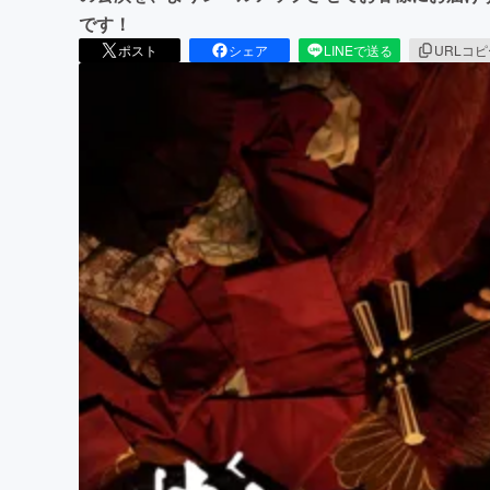
です！
ポスト
シェア
LINEで送る
URLコ