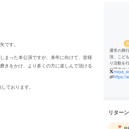
矢です。
通常の興
演、こど
しまった本公演ですが、来年に向けて、皆様
り活動を
磨きをかけ、より多くの方に楽しんで頂ける
他団体で
maya_a
容者の更
https://
力。
意致しております。
2025年
いたコミ
主な作品
文学作品
リターン
を積極的
また、人
目