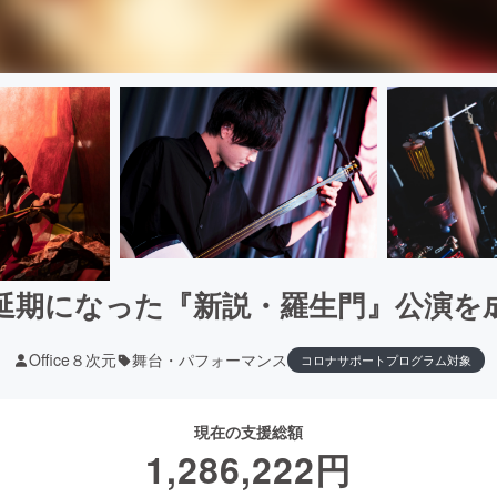
延期になった『新説・羅生門』公演を
Office８次元
舞台・パフォーマンス
コロナサポートプログラム対象
現在の支援総額
1,286,222
円