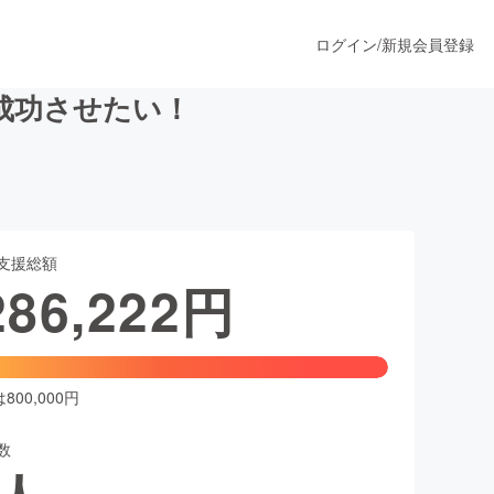
ログイン
/
新規会員登録
成功させたい！
うすぐ公開されます
支援総額
プロダクト
286,222
円
ファッション
スポーツ
00,000円
数
ア
ソーシャルグッド