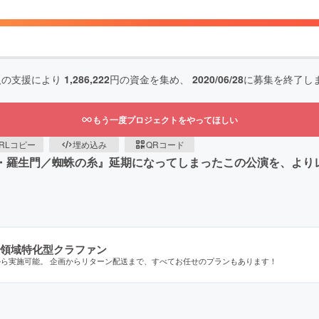
人の支援により
1,286,222
円の資金を集め、
2020/06/28
に募集を終了し
もう一度プロジェクトをやってほしい
RLコピー
埋め込み
QRコード
新説・羅生門／蜘蛛の糸』延期になってしまったこの公演を、よ
領域特化型クラファン
から実施可能。 企画からリターン配送まで、すべてお任せのプランもあります！