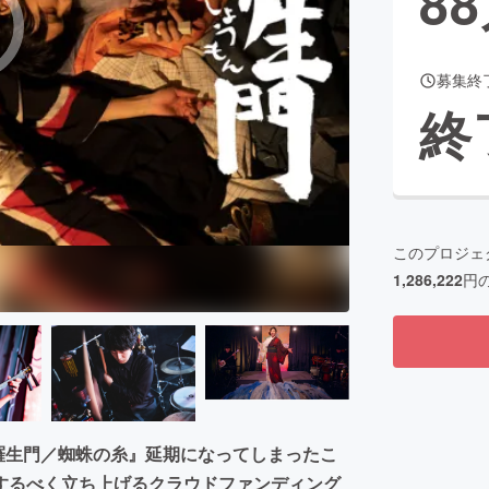
88
募集終
CAMPFIRE for Social Good
CAMPFIRE Creation
終
CAMPFIREふるさと納税
machi-ya
コミュニティ
このプロジェ
1,286,222
円
・羅生門／蜘蛛の糸』延期になってしまったこ
するべく立ち上げるクラウドファンディング