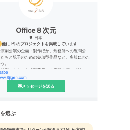
Office８次元
日本
他に1件のプロジェクトを掲載しています
行演劇公演の企画・製作ほか、刑務所への慰問公
もたちと親子のための参加型作品など、多岐にわた
行う。
は前例のなかった「刑務所への慰問公演」では、収
saba
正に大きな影響を与えるなど、独自の社会貢献に尽
www.8jigen.com
メッセージを送る
から夏からは千葉の八街少年院にて、演劇的手法を用
ュニケーションワークショップを
傾向としては「温故知新」をキーワードに、日本の
を原作に、現代の事象と掛け合わせての舞台化など
を選ぶ
に行う。
と人とのコミュニケーションを意識した演劇活動を
標金額未達でもリターンが届きます
(All-in方式)