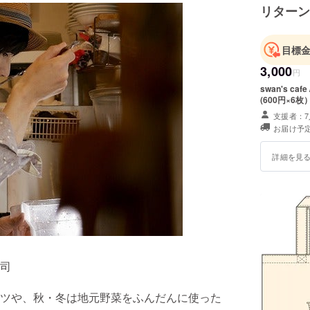
リターン
目標
3,000
円
swan's caf
(600円×6枚
支援者：7
お届け予定
詳細を見
司
ツや、秋・冬は地元野菜をふんだんに使った