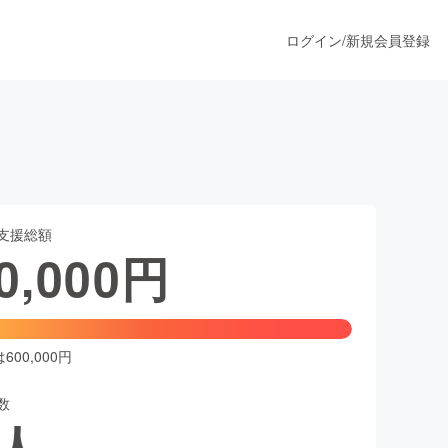
ログイン
/
新規会員登録
うすぐ公開されます
支援総額
プロダクト
0,000
円
ファッション
スポーツ
00,000円
数
ア
ソーシャルグッド
人