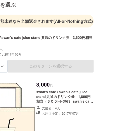
を選ぶ
金額未達なら全額返金されます
(All-or-Nothing方式)
e / swan's cafe juice stand 共通のドリンク券 3,600円相当
）
人
：2017年06月
このリターンを選択する
る
3,000
円
swan's cafe / swan's cafe juice
stand 共通のドリンク券 1,800円
相当（６００円×3枚） swan's cafe
オリジナルトートバッグ ※トート
支援者：4人
バックの写真はイメージです。実際
お届け予定：2017年07月
にお送りするものとは若干異なる場
合があります。