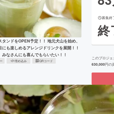
募集終
CAMPFIRE for Social Good
CAMPFIRE Creation
終
CAMPFIREふるさと納税
machi-ya
コミュニティ
タンドをOPEN予定！！ 地元犬山を始め、
目にも楽しめるアレンジドリンクを展開！！
、みなさんにも喜んでもらいたい！！
このプロジェ
ピー
埋め込み
QRコード
630,000
円の