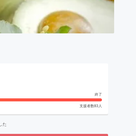
終了
支援者数
83
人
した