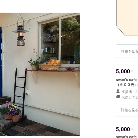
詳細を見
5,000
円
swan's caf
（６００円×
支援者：2
お届け予定
詳細を見
5,000
円
swan's caf