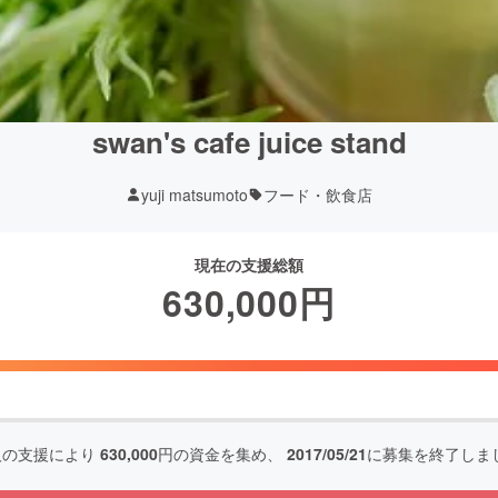
swan's cafe juice stand
yuji matsumoto
フード・飲食店
現在の支援総額
630,000
円
人の支援により
630,000
円の資金を集め、
2017/05/21
に募集を終了しま