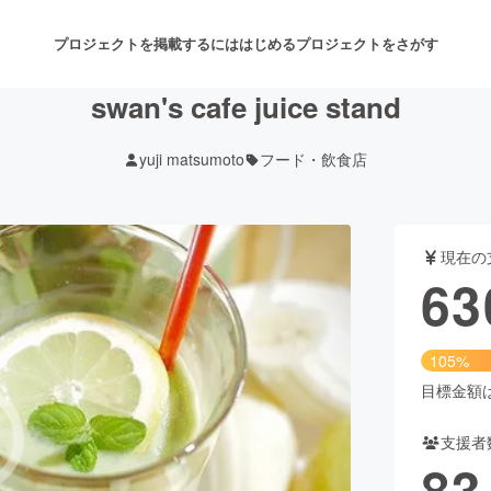
プロジェクトを掲載するには
はじめる
プロジェクトをさがす
swan's cafe juice stand
yuji matsumoto
フード・飲食店
注目のリターン
注目の新着プロジェクト
募集終了が近いプロジェクト
も
現在の
音楽
舞台・パフォーマンス
63
ゲーム・サービス開発
フード・飲食店
105%
書籍・雑誌出版
アニメ・漫画
目標金額は6
支援者
チャレンジ
ビューティー・ヘルスケ
83