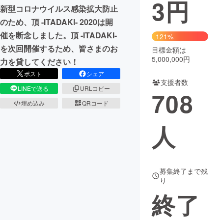
3
円
新型コロナウイルス感染拡大防止
まちづくり・地域活性化
のため、頂 -ITADAKI- 2020は開
催を断念しました。頂 -ITADAKI-
121%
を次回開催するため、皆さまのお
CAMPFIRE for Social Good
CAMPFIRE Creation
目標金額は
5,000,000円
力を貸してください！
CAMPFIREふるさと納税
machi-ya
コミュニティ
ポスト
シェア
支援者数
LINEで送る
URLコピー
708
埋め込み
QRコード
人
募集終了まで残
り
終了