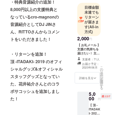
・特典音源紹介の追加！
目標金額
8,000円以上の支援特典と
未達でも
なっているcro-magnonの
リターン
が届きま
音源紹介として
DJ JINさ
す
(All-in
ん、RITTOさんからコメン
方式)
2,000
トをいただきました！
円
【 お礼メール 】
支援の気持ちを
届けたい！ 主催
・リターンを追加！
チームよりお礼
支援者：71人
頂 -ITADAKI- 2019 のオフィ
のメッセージを
お届け予定：
お送りさせてい
こ
2020年06月
シャルグッズ&オフィシャル
の
ただきます。
リ
タ
ー
スタッフグッズとなってい
ン
詳細を見る
を
選
た、
花井祐介さんとのコラ
択
す
る
ボサコッシュを追加しまし
5,0
残り37
00
た！
円
【 頂 -
ITADAK
I- 2020