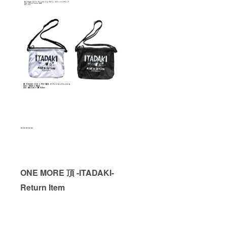
g Set ラ
ム。 サ
誤差が
イブ音
イズ 縦
ござい
源 ・頂
450mm
ますの
-
横
で予め
ITADAK
330mm
ご了承
I- 2016
厚さ
くださ
青葉市
15mm
い ★特
子
木製
典★
Moon
額、ア
・頂 -
Stage -
クリル
ITADAK
Midnigh
板、吊
I- 2015
t
り下げ
cro-
Landing
用紐&金
magno
- ライブ
具付
n
音源
き、箱
Sunday
※音源は
-----
付き ※
Mornin
データ
商品の
g Set ラ
でお送
特性
イブ音
りしま
上、色
源 ・頂
す
や仕上
-
（wav
がりサ
ITADAK
形式）
ONE MORE 頂 -ITADAKI-
イズに
I- 2016
・オリ
若干の
青葉市
Return Item
ジナル
誤差が
子
ステッ
ござい
Moon
カー５
ますの
Stage -
種 (ス
で予め
Midnigh
テッ
ご了承
t