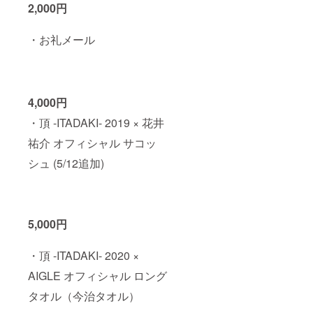
カー５
2,000円
くださ
Landing
種中３
い ★特
- ライブ
種は過
典★
音源
去の頂 -
・お礼メール
・頂 -
※音源は
ITADAK
ITADAK
データ
I- ス
I- 2015
でお送
テッ
cro-
りしま
カーが
magno
す
ランダ
n
（wav
4,000円
ムに
Sunday
形式）
入って
Mornin
・頂 -ITADAKI- 2019 × 花井
・オリ
います)
g Set ラ
ジナル
祐介 オフィシャル サコッ
イブ音
ステッ
源 ・頂
カー５
シュ (5/12追加)
-
種 (ス
ITADAK
テッ
I- 2016
カー５
青葉市
種中３
子
種は過
Moon
5,000円
去の頂 -
Stage -
ITADAK
Midnigh
I- ス
・頂 -ITADAKI- 2020 ×
t
テッ
Landing
カーが
AIGLE オフィシャル ロング
- ライブ
ランダ
音源
ムに
タオル（今治タオル）
※音源は
入って
データ
います)