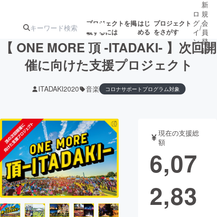
新
ロ
規
グ
会
プロジェクトを掲
はじ
プロジェクト
/
載するには
める
をさがす
イ
員
ン
登
【 ONE MORE 頂 -ITADAKI- 】次回開
録
催に向けた支援プロジェクト
人気のプロ
注目のリ
注目の新着プロ
募集終了が近いプ
もうすぐ公開
ITADAKI2020
音楽
コロナサポートプログラム対象
ジェクト
ターン
ジェクト
ロジェクト
されます
アート・写真
音楽
現在の支援総
額
6,07
テクノロジー・ガジェット
ゲーム・サ
映像・映画
書籍・雑誌
2,83
ビジネス・起業
チャレンジ