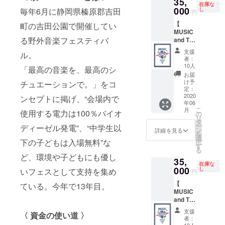
35,
直筆サ
セブン)
オリジ
います )
在庫な
インと
000
定番シ
毎年6月に静岡県榛原郡吉田
し
ナルス
円
ナンバ
ルエッ
テッ
【
町の吉田公園で開催してい
リング
トの
カー５
MUSIC
入りで
CLEAN
種 (
る野外音楽フェスティバ
and The
額装
UP (ク
ステッ
MOON
し、箱
リーン
カー５
支援
ル。
】by
に入れ
ナップ)
種中３
者：
Kads
てお届
のフロ
10人
種は過
「最高の音楽を、最高のシ
MIIDA
けしま
ントに
去の頂 -
お届
(カッズ
す。 -作
「頂」
け予
チュエーションで。」をコ
ITADAK
ミイダ)
品紹介-
定：
の刺繍
I- ス
今回のT
2020
太陽、
ンセプトに掲げ、“会場内で
が施さ
テッ
年06
シャツ
遠くの
れてい
カーが
こ
月
使用する電力は100％バイオ
デザイ
山々、
の
ます。
ランダ
リ
ン画を
潮風、
タ
カラー
ムに
ー
ディーゼル発電”、“中学生以
Kads
空に
ン
はホワ
詳細を見る
入って
を
MIIDA
雲、夕
選
イト。
います )
下の子どもは入場無料”な
択
(カッズ
方の一
す
★特典
る
ミイダ)
番星の
★ ・
ど、環境や子どもにも優し
35,
直筆サ
元、一
オリジ
在庫な
インと
000
日中音
し
いフェスとして支持を集め
ナルス
円
ナンバ
楽を浴
テッ
【
リング
ている。今年で13年目。
びる
カー５
MUSIC
入りで
ITADAK
種 (
and The
額装
I…さま
ステッ
MOON
し、箱
ざまな
カー５
支援
〈 資金の使い道 〉
】by
に入れ
音楽の
種中３
者：
Kads
てお届