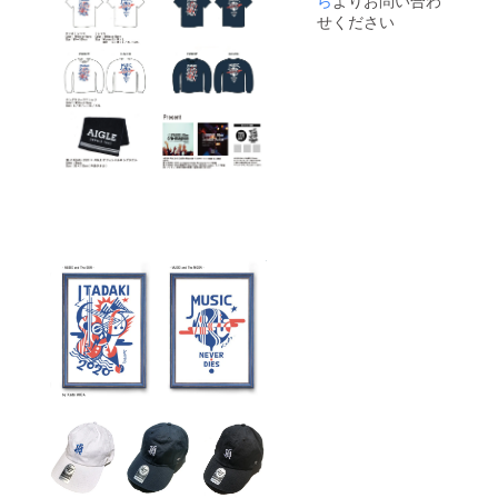
ら
よりお問い合わ
り下げ
MUSIC
ンのオ
用紐&金
せください
NEVER
リジナ
具付
DIESと
ルカ
き、箱
共にデ
ラーフ
付き ※
ザイ
レー
商品の
ン。
ム。 サ
特性
Kads
イズ 縦
上、色
MIIDA
450mm
や仕上
(カッズ
横
がりサ
ミイダ)
330mm
イズに
の描き
厚さ
若干の
下ろし
15mm
誤差が
たイラ
木製
ござい
ストを
額、ア
ますの
鮮やか
クリル
で予め
な色合
板、吊
ご了承
いでプ
り下げ
くださ
リン
用紐&金
い ★特
ト。 額
具付
典★
装は京
き、箱
・頂 -
都のア
付き ※
ITADAK
トリエ
商品の
I- 2015
ファロ
特性
cro-
ンのオ
上、色
magno
リジナ
や仕上
n
ルカ
がりサ
Sunday
ラーフ
イズに
Mornin
レー
若干の