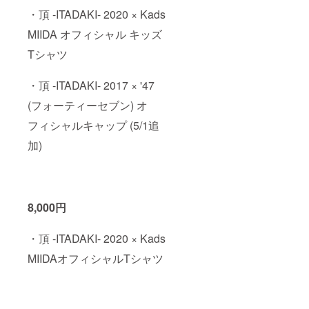
でお送
・頂 -ITADAKI- 2020 × Kads
りしま
す
MIIDA オフィシャル キッズ
（wav
Tシャツ
形式）
・オリ
ジナル
・頂 -ITADAKI- 2017 × '47
ステッ
カー５
(フォーティーセブン) オ
種 (ス
テッ
フィシャルキャップ (5/1追
カー５
種中３
加)
種は過
去の頂 -
ITADAK
I- ス
テッ
8,000円
カーが
ランダ
ムに
・頂 -ITADAKI- 2020 × Kads
入って
います)
MIIDAオフィシャルTシャツ