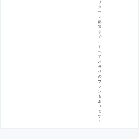
リ
タ
ー
ン
配
送
ま
で
、
す
べ
て
お
任
せ
の
プ
ラ
ン
も
あ
り
ま
す
！