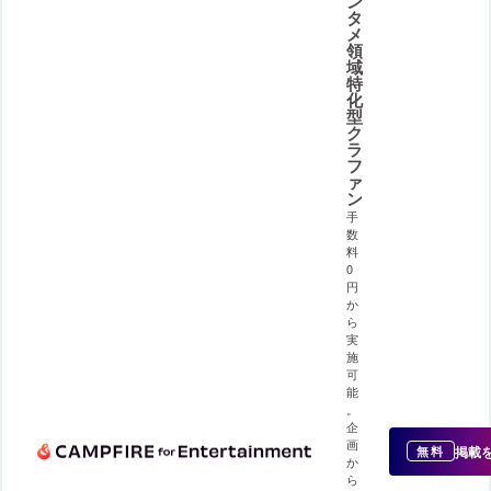
ン
タ
メ
領
域
特
化
型
ク
ラ
フ
ァ
ン
手
数
料
0
円
か
ら
実
施
可
能
。
企
画
掲載
無料
か
ら