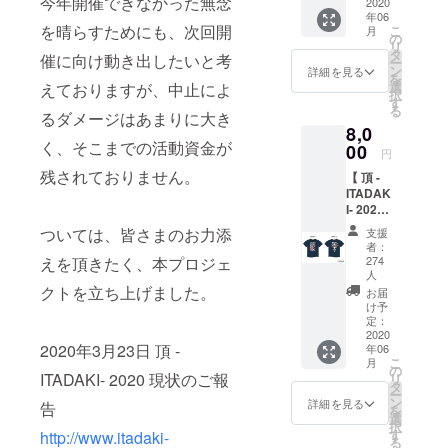
今年開催できなかった無念
2020
シャツ
種中３
年06
】
種は過
を晴らすためにも、次回開
こ
月
キッズ
の
去の頂 -
リ
サイズ
タ
ITADAK
催に向け動き出したいと考
ー
のTシャ
ン
詳細を見る
I- ス
を
ツで
選
えておりますが、中止によ
テッ
択
す。 ボ
す
カーが
る
るダメージはあまりに大き
ディー
ランダ
8,0
カラー
ムに
く、そこまでの活動資金が
00
はホワ
入って
円
イト/ネ
います )
残されておりません。
【 頂 -
イビー
ITADAK
の２色
I- 2020
展開。
× Kads
サイズ
ついては、皆さまのお力添
支援
MIIDA
は 90 ～
者：
(カッズ
えを頂きたく、本プロジェ
160 cm
274
ミイダ)
人
の中か
オフィ
クトを立ち上げました。
らお選
お届
シャル
け予
びいた
Tシャツ
定：
だけま
2020
】
す。 サ
2020年3月23日 頂 -
年06
イズ詳
こ
月
の
細は下
ITADAKI- 2020 現状のご報
リ
ボ
タ
記URL
ー
ディー
ン
詳細を見る
からご
告
を
カラー
選
確認く
択
はホワ
す
http://www.itadaki-
ださい
る