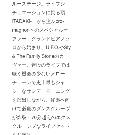
ルーステージ。ライブシ
チュエーションに拘る頂 -
ITADAKI- から盟友cro-
magnonへのスペシャルオ
ファー。グランドピアノソ
ロから始まり、U.F.O.やSly
& The Family Stoneのカ
ヴァー、普段のライブでは
聴く機会の少ないメロー
チューンで史上最もジャ
ジーなサンデーモーニング
を演出しながら、終盤へ向
けて必殺のダンスグルーヴ
が炸裂！70分超えのエクス
クルーシブなライブセット
をお届け。