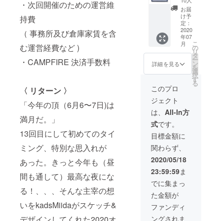
ジャン
10人
種は過
・次回開催のための運営維
MIIDA
けしま
ル、演
去の頂 -
お届
(カッズ
す。 -作
奏者、
け予
ITADAK
持費
ミイダ)
品紹介-
定：
楽器が
I- ス
増版し
2020
日が落
（ 事務所及び倉庫家賃を含
交錯し
テッ
年07
まし
ち、夜
ながら
カーが
こ
月
た！ 今
む運営経費など )
の部な
の
自然の
ランダ
リ
回のT
らでは
タ
中にに
ムに
ー
・CAMPFIRE 決済手数料
シャツ
の幻想
ン
溶け込
詳細を見る
入って
を
デザイ
的な
選
んでい
います )
択
ン画を
キャン
す
く様子
る
Kads
ドルタ
を表
このプロ
〈 リターン 〉
MIIDA
イムか
現。 第
ジェクト
(カッズ
らムー
1回目か
「今年の頂（6月6〜7日)は
ミイダ)
ンス
らライ
は、
All-In方
直筆サ
満月だ。」
テージ
ブペイ
式
です。
インと
の演
ンティ
13回目にして初めてのタイ
ナンバ
出。
ングで
目標金額に
リング
ITADAK
参加す
ミング、特別な思入れが
関わらず、
入りで
I 2020
るアー
額装
の開催
ティス
2020/05/18
あった。きっと今年も（昼
し、箱
予定日
ト、
23:59:59
ま
に入れ
は満
Kads
間も通して）最高な夜にな
てお届
月…そ
MIIDA
でに集まっ
けしま
の満月
る！、、、そんな主宰の想
(カッズ
た金額が
す。 -作
と整頓
ミイダ)
いをkadsMiidaがスケッチ&
品紹介-
された
の描き
ファンディ
日が落
楽器
下ろし
デザインしてくれた2020オ
ングされま
ち、夜
を、未