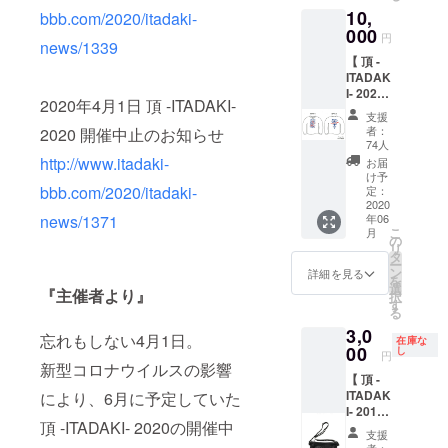
イト/ネ
https://
10,
bbb.com/2020/itadaki-
イビー
www.un
000
の２色
ited-
円
news/1339
展開。
athle.jp/
【 頂 -
サイズ
ua/item
ITADAK
は
s/index/
I- 2020
Women
500102
2020年4月1日 頂 -ITADAKI-
× Kads
S / M / L
※商品の
支援
MIIDA
Men S /
者：
2020 開催中止のお知らせ
特性
(カッズ
M / L /
74人
上、色
ミイダ)
http://www.itadaki-
XL /
お届
や仕上
オフィ
XXL か
け予
がりサ
シャル
bbb.com/2020/itadaki-
定：
らお選
イズに
ロング
2020
びいた
若干の
news/1371
年06
スリー
だけま
誤差が
こ
月
ブTシャ
の
す。 サ
ござい
リ
ツ 】 ボ
タ
イズの
ますの
ー
ディー
ン
詳細は
詳細を見る
で予め
を
カラー
選
下記
『主催者より』
ご了承
択
はホワ
す
URLか
くださ
る
イト/ネ
らご確
い。 ★
3,0
イビー
認くだ
忘れもしない4月1日。
特典
在庫な
の２色
00
し
さい
円
★ ・
展開。
新型コロナウイルスの影響
Women
オリジ
【 頂 -
サイズ
https://
ナルス
ITADAK
により、6月に予定していた
は S / M
www.un
テッ
I- 2019
/ L / XL /
ited-
カー５
頂 -ITADAKI- 2020の開催中
× 花井
XXL か
athle.jp/
支援
種 (ス
祐介 オ
らお選