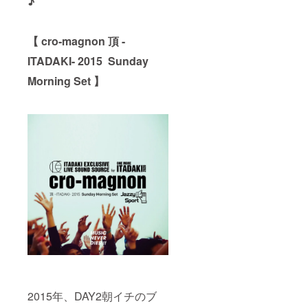
♪
【 cro-magnon 頂 -
ITADAKI- 2015 Sunday
Morning Set 】
2015年、DAY2朝イチのブ