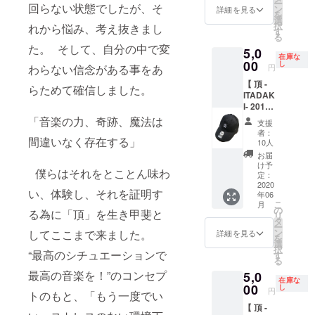
ITADAK
ー
回らない状態でしたが、そ
シャル
横
ン
くださ
詳細を見る
I- 2015
を
グッズ&
26,5cm
選
い。 ★
cro-
択
れから悩み、考え抜きまし
オフィ
カラー
す
特典
magno
る
シャル
はブ
★ ・
n
た。 そして、自分の中で変
5,0
スタッ
ラッ
頂 -
Sunday
在庫な
フグッ
00
ク。 ★
し
ITADAK
わらない信念がある事をあ
円
Mornin
ズと
特典
I- 2015
g Set ラ
【 頂 -
なって
★ ・
らためて確信しました。
cro-
イブ音
ITADAK
いた 頂
オリジ
magno
源 ・頂
I- 2017
-
ナルス
n
-
× '47
ITADAK
「音楽の力、奇跡、魔法は
テッ
Sunday
支援
ITADAK
(フォー
I- 花井
カー５
Mornin
者：
I- 2016
間違いなく存在する」
ティー
祐介さ
種 (
10人
g Set ラ
青葉市
セブン)
んとの
ステッ
イブ音
お届
子
オフィ
コラボ
カー５
け予
源 ・頂
Moon
僕らはそれをとことん味わ
シャル
サコッ
定：
種中３
-
Stage -
キャッ
2020
シュ。
種は過
ITADAK
い、体験し、それを証明す
Midnigh
年06
プ 】
サイズ :
去の頂 -
I- 2016
t
こ
月
縦
の
ITADAK
青葉市
る為に「頂」を生き甲斐と
Landing
リ
21cm ×
タ
I- ス
子
- ライブ
ー
頂 -
横
ン
してここまで来ました。
テッ
詳細を見る
Moon
音源
を
ITADAK
26,5cm
選
カーが
Stage -
※音源は
択
I- 2017
“最高のシチュエーションで
カラー
す
ランダ
Midnigh
データ
る
のオ
は ホワ
ムに
t
でお送
最高の音楽を！”のコンセプ
5,0
フィ
イト。
入って
Landing
在庫な
りしま
シャル
00
★特典
し
います )
- ライブ
円
す
トのもと、「もう一度でい
グッズ&
★ ・
音源
（wav
【 頂 -
オフィ
オリジ
※音源は