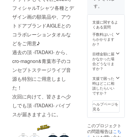
たイラ
の部な
来への
ストを
す。
フィシャルTシャツ各種とデ
らでは
決意と
鮮やか
の幻想
も言え
な色合
ザイン画の額装品や、アウ
的な
るメッ
いでプ
支援に関するよ
キャン
セージ
トドアブランドAIGLEとの
リン
くある質問
ドルタ
MUSIC
ト。 額
イムか
コラボレーションタオルな
NEVER
手数料はいく
装は京
らムー
DIESと
らかかります
都のア
どをご用意♪
ンス
共にデ
か？
トリエ
テージ
ザイ
ファロ
過去の頂 -ITADAKI- から、
の演
ン。
目標金額に届
ンのオ
出。
Kads
かなかった場
リジナ
cro-magnon&青葉市子のコ
ITADAK
MIIDA
合どうなりま
ルカ
I 2020
(カッズ
すか？
ラーフ
ンセプトステージライブ音
の開催
ミイダ)
レー
予定日
源も特別にご用意しまし
の描き
支援で困った
ム。 サ
は満
下ろし
時はどこに相
イズ
た！
月…そ
たイラ
談したらいい
縦
の満月
ストを
ですか？
450mm
次回に向けて、皆さまへ少
と整頓
鮮やか
横
された
な色合
330mm
ヘルプページを
しでも頂 -ITADAKI- バイブ
楽器
いでプ
厚さ
見る
を、未
リン
15mm
スが届きますように。
来への
ト。 額
木製
決意と
装は京
額、ア
このプロジェクト
も言え
都のア
クリル
の問題報告は
こち
るメッ
トリエ
板、吊
セージ
ファロ