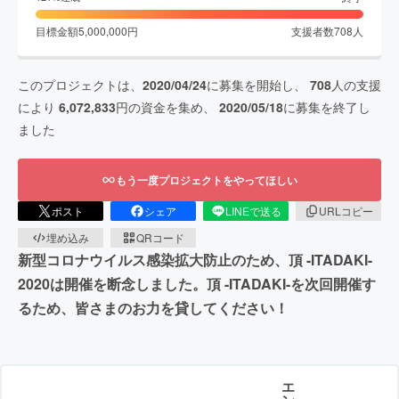
目標金額
5,000,000
円
支援者数
708
人
このプロジェクトは、
2020/04/24
に募集を開始し、
708
人の支援
により
6,072,833
円の資金を集め、
2020/05/18
に募集を終了し
ました
もう一度プロジェクトをやってほしい
ポスト
シェア
LINEで送る
URLコピー
埋め込み
QRコード
新型コロナウイルス感染拡大防止のため、頂 -ITADAKI-
2020は開催を断念しました。頂 -ITADAKI-を次回開催す
るため、皆さまのお力を貸してください！
エ