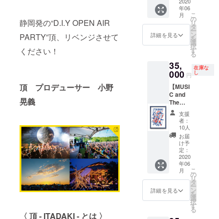
キャッ
2020
ティー
「頂」
年06
プ 】
セブン)
ロゴの
こ
月
のコラ
の
刺繍が
静岡発の“D.I.Y OPEN AIR
リ
ボ
タ
施され
ー
頂 -
キャッ
ン
ていま
詳細を見る
PARTY”頂、リベンジさせて
を
ITADAK
プ。 '47
選
す。 カ
択
I- 2017
(フォー
ください！
す
ラーは
る
のオ
ティー
ブラッ
35,
フィ
セブン)
ク。 ★
在庫な
シャル
000
定番シ
し
特典
円
グッズ&
ルエッ
★ ・
頂 プロデューサー 小野
【MUSI
オフィ
トの
オリジ
C and
シャル
CLEAN
ナルス
晃義
The
フス
UP (ク
テッ
MOON
タッフ
リーン
カー５
支援
】by
グッズ
ナップ)
種 (
者：
Kads
となっ
のフロ
10人
ステッ
MIIDA
てい
ントに
カー５
お届
(カッズ
た、'47
「頂」
け予
種中３
ミイダ)
(フォー
定：
の刺繍
種は過
今回のT
2020
ティー
が施さ
去の頂 -
年06
シャツ
セブン)
れてい
ITADAK
こ
月
デザイ
のコラ
の
ます。
I- ス
リ
ン画を
ボ
タ
カラー
テッ
ー
Kads
キャッ
ン
はネイ
詳細を見る
カーが
を
MIIDA
プ。 '47
選
ビー。
ランダ
択
(カッズ
(フォー
す
★特典
ムに
る
ミイダ)
ティー
★ ・
〈 頂 - ITADA
KI - とは 〉
入って