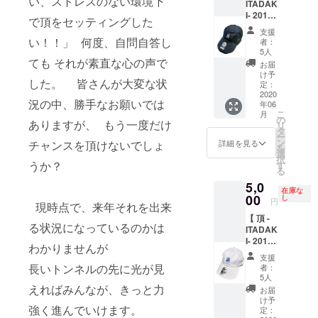
い、ストレスのない環境下
形式）
ITADAK
シャル
ナルス
データ
・オリ
I- 2017
フス
テッ
で頂をセッティングした
でお送
ジナル
× '47
タッフ
カー５
りしま
支援
ステッ
(フォー
グッズ
い！！」 何度、自問自答し
種 (
者：
す
カー５
ティー
となっ
ステッ
5人
（wav
種 (ス
セブン)
ても それが素直な心の声で
てい
カー５
お届
形式）
テッ
オフィ
た、'47
種中３
け予
・オリ
カー５
した。 皆さんが大変な状
シャル
(フォー
定：
種は過
ジナル
種中３
キャッ
2020
ティー
去の頂 -
ステッ
況の中、勝手なお願いでは
種は過
年06
プ 】
セブン)
ITADAK
カー５
こ
去の頂 -
月
のコラ
の
I- ス
ありますが、 もう一度だけ
種 (ス
リ
ITADAK
ボ
タ
テッ
テッ
ー
I- ス
頂 -
キャッ
ン
カーが
詳細を見る
チャンスを頂けないでしょ
カー５
を
テッ
ITADAK
プ。 '47
選
ランダ
種中３
択
カーが
I- 2017
うか？
(フォー
す
ムに
種は過
る
ランダ
のオ
ティー
入って
去の頂 -
ムに
5,0
フィ
セブン)
います )
ITADAK
在庫な
入って
シャル
00
定番シ
し
円
I- ス
現時点で、来年それを出来
います)
グッズ&
ルエッ
テッ
【 頂 -
オフィ
トの
カーが
る状況になっているのかは
ITADAK
シャル
CLEAN
ランダ
I- 2017
フス
UP (ク
わかりませんが
ムに
× '47
タッフ
リーン
支援
入って
(フォー
グッズ
ナップ)
長いトンネルの先に光が見
者：
います)
ティー
となっ
のフロ
5人
セブン)
えればみんなが、きっと力
てい
ントと
お届
オフィ
た、'47
バック
け予
強く進んでいけます。
シャル
(フォー
定：
に