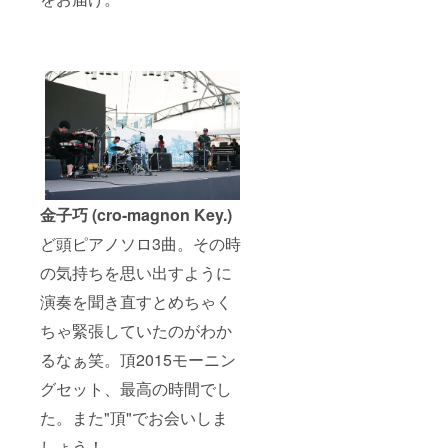
金子巧 (cro-magnon Key.)
ど頭ピアノソロ3曲。その時
の気持ちを思い出すように
演奏を聞き直すとめちゃく
ちゃ緊張していたのがわか
るなぁ笑。頂2015モーニン
グセット、最高の時間でし
た。また"頂"でお会いしま
しょう！