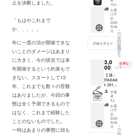
ua/item
者：
テッ
止を決断しました。
フィ
びいた
10人
s/index/
カー５
シャル
だけま
500103
お届
種中３
サコッ
す サイ
け予
Men
種は過
シュ
ズ詳細
定：
「もはやこれまで
https://
去の頂 -
】
2020
は下記
www.un
ITADAK
年06
2019年
か、、、。」
URLか
ited-
I- ス
こ
月
のオ
らご確
の
athle.jp/
テッ
リ
フィ
認くだ
タ
ua/item
カーが
ー
年に一度の頂が開催できな
シャル
さい
ン
詳細を見る
s/index/
ランダ
を
グッズ&
https://
選
500101
ムに
択
いことのダメージはあまり
オフィ
www.un
す
※商品の
入って
る
シャル
ited-
特性
に大きく、今の状況では来
います)
3,0
スタッ
athle.jp/
上、色
在庫な
フグッ
00
ua/item
し
年開催するという約束もで
や仕上
円
ズと
s/index/
がりサ
【 頂 -
なって
501001
きない。スタートして13
イズに
ITADAK
いた 頂
※商品の
若干の
I- 2019
年、これまでも数々の苦難
-
特性
誤差が
× 花井
ITADAK
上、色
ござい
支援
はありましたが、今回の事
祐介 オ
I- と花
や仕上
者：
ますの
フィ
井 祐介
がりサ
5人
で予め
態は全く予測できるもので
シャル
さんの
イズに
お届
ご了承
サコッ
コラボ
若干の
け予
くださ
はなく、これまで経験した
シュ
サコッ
定：
誤差が
い。 ★
】
2020
シュ。
ござい
ことのないものでした。
特典
年06
2019年
サイズ :
ますの
★ ・
こ
月
のオ
縦
一時はあまりの事態に頭も
の
で予め
頂 -
リ
フィ
21cm ×
タ
ご了承