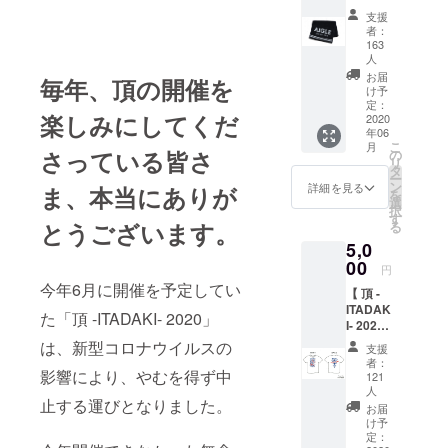
×
支援
AIGLE
者：
オフィ
163
シャル
人
ロング
お届
毎年、頂の開催を
タオル
け予
】
定：
楽しみにしてくだ
2020
年06
こ
月
さっている皆さ
カ
の
リ
ラーは
タ
ー
ブラッ
ン
詳細を見る
ま、本当にありが
を
クの１
選
択
色 サイ
す
とうございます。
る
ズは 35
5,0
× 110
00
cm（今
円
治タオ
今年6月に開催を予定してい
【 頂 -
ル） ★
ITADAK
特典
た「頂 -ITADAKI- 2020」
I- 2020
★ ・
× Kads
は、新型コロナウイルスの
オリジ
支援
MIIDA
ナルス
者：
(カッズ
影響により、やむを得ず中
テッ
121
ミイダ)
人
カー５
止する運びとなりました。
オフィ
種 (
お届
シャル
け予
ステッ
キッズT
定：
カー５