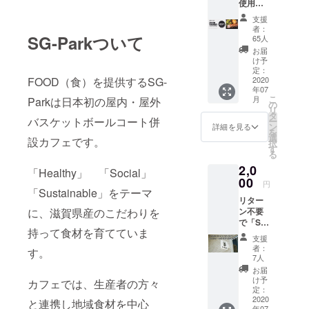
使用で
ナルの
ベントな
きる
包装に
支援
ど、場所貸
FOOD
てお届
者：
TiCKET
SG-Parkついて
けをさ
65人
しからイベ
2,000円
せて頂
お届
ント企画の
※TICKE
きま
け予
Tを持参
相談など
す。
定：
FOOD（食）を提供するSG-
頂くこ
2020
フード、
年07
とでラ
こ
月
Parkは日本初の屋内・屋外
コート共に
ンチ＋
の
リ
ワンド
タ
できますの
バスケットボールコート併
ー
リンク
ン
詳細を見る
でお気軽に
を
が楽し
選
設カフェです。
択
お声がけく
んで頂
す
る
けま
ださい。
2,0
す。
「Healthy」 「Social」
（ドリ
00
円
ンク次
「Sustainable」をテーマ
リター
第です
に、滋賀県産のこだわりを
ン不要
が、通
で「SG-
常価格
持って食材を育てていま
Park」
で2,000
支援
を応援
円以上
者：
す。
をして
になる
7人
いただ
セット
お届
ける方
です）
け予
カフェでは、生産者の方々
感謝の
住
定：
気持ち
2020
所：大
と連携し地域食材を中心
年07