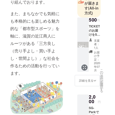
す。
り組んでおります。
が届きま
バスケット
す
(All-in
コートは屋
方式)
また、まちなかでも気軽に
内、屋外共
500
円
も本格的にも楽しめる魅力
にハーフ
TICKET
的な「都市型スポーツ」を
コート完備
のお届
しており、
けをSG-
軸に、滋賀の近江商人に
Parkオ
レンタル
支援
リジナ
ルーツがある「三方良し
者：
コートとし
ルの包
1人
（売り手よし・買い手よ
て1人でも利
装でお
お届
届け致
け予
用が可能
し・世間よし）」な社会を
しま
定：
で、グルー
す。 ※
2020
作るための活動を行ってい
年07
既に
プでの貸し
こ
月
TICKET
の
ます。
切りも行っ
リ
にて協
タ
ー
てます。
力して
ン
詳細を見る
を
頂いて
選
貸し切りも
択
る方
す
可能なので
る
は、追
2,0
忘年会、新
加でご
協力し
00
年会、謝恩
円
て頂く
会、送別
SG-
ことで
Parkで
オリジ
会、交流イ