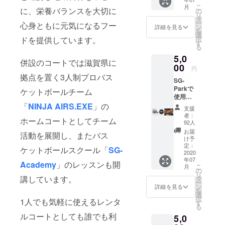
を込め
津市二
こ
月
て、い
に、栄養バランスを大切に
本松1-
の
リ
ただい
1 SG-
タ
ー
心身ともに元気になるフー
た応援
Park 連
ン
詳細を見る
を
へのお
絡先：
選
ドを提供しています。
択
礼メー
077-
す
る
ルを送
548-
5,0
信させ
7758 ※
併設のコートでは滋賀県に
ていた
00
有効期
円
だきま
限2021
拠点を置く3人制プロバス
SG-
す。 ※
年3月末
Parkで
必ず備
ケットボールチーム
迄
使用で
考欄に
※TICKE
きる
「
NINJA AIRS.EXE
」の
フル
Tは郵送
支援
FOOD
ネーム
にて発
者：
ホームコートとしてチーム
TICKET
のご記
送致し
92人
5,000円
入お願
ます。
お届
活動を展開し、またバス
ランチ3
い致し
※プロ
け予
回か
ます。
定：
ジェク
ケットボールスクール「
SG-
ディ
2020
トの性
年07
ナー＋
質上、
Academy
」のレッスンも開
こ
月
ワンド
の
お釣り
リ
リンク
講しています。
タ
は出ま
ー
を選ん
ン
せん。
詳細を見る
を
で使用
選
※返金も
択
1人でも気軽に使えるレンタ
して頂
す
受け付
る
けま
けてお
ルコートとしても誰でも利
5,0
す。
りませ
（ドリ