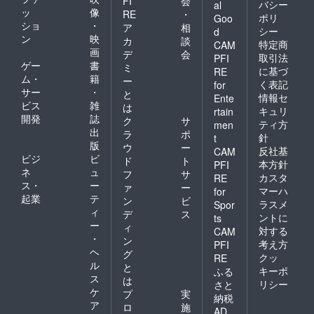
FI
会
バシー
al
ッ
像
RE
・
ポリ
Goo
ショ
・
ア
相
シー
d
ン
映
カ
談
特定商
CAM
画
デ
会
取引法
PFI
ゲー
書
ミ
に基づ
RE
ム・
籍
ー
く表記
for
サー
・
と
情報セ
Ente
ビス
雑
は
キュリ
rtain
開発
誌
ク
サ
ティ方
men
出
ラ
ポ
針
t
版
ウ
ー
反社基
CAM
ビジ
ビ
ド
ト
本方針
PFI
ネ
ュ
フ
サ
カスタ
RE
ス・
ー
ァ
ー
マーハ
for
起業
テ
ン
ビ
ラスメ
Spor
ィ
デ
ス
ントに
ts
ー
ィ
対する
CAM
・
ン
考え方
PFI
ヘ
グ
クッ
RE
ル
と
キーポ
ふる
ス
は
リシー
さと
ケ
プ
実
納税
ア
ロ
施
AD