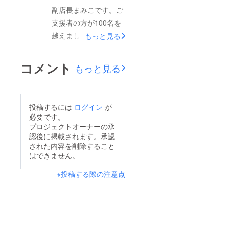
います！ご支援いただ
副店長まみこです。ご
だ来てもらえてなけれ
いた方から「友達にプ
支援者の方が100名を
ば、この機会にぜ
レゼントしたい」「親
越えました！沢山の方
もっと見る
ひ！！来てくださ
にプレゼントしたい」
のご支援と温かいメッ
い！！よろしくおねが
などのお声をたくさん
セージを本当に有難う
いします！！
コメント
もっと見る
いただきまして、とっ
ございます！！皆様に
てもおしゃれなプレゼ
嬉しいご要望を頂きま
ント用封筒を準備しま
したので…リターン
投稿するには
ログイン
が
した(¥500)ぜひ大切な
(チケット利用券)な
必要です。
方へのプレゼントとし
し、ご支援のみのプラ
プロジェクトオーナーの承
てお使いください‼︎既
認後に掲載されます。承認
ンをご準備しました☆
に支援してくださった
された内容を削除すること
本プロジェクトの支援
はできません。
方は、これだけを追加
をいただいたすべての
することもできますの
※投稿する際の注意点
方に心からお礼のメッ
で、プレゼントで考え
セージを送らせていた
ていましたらぜひ！い
だきます。自粛解除が
ま私たちはお店の再開
出てもお店前には少な
を目指して、日々ス
い人通り…まだまだ厳