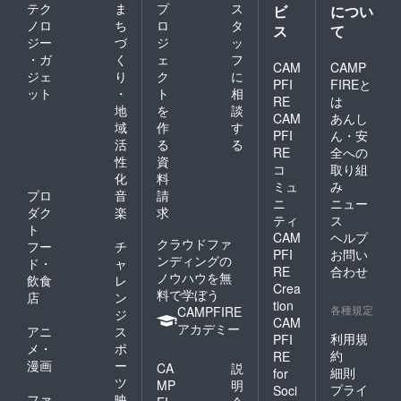
テク
ま
プ
ス
ビ
につい
ノロ
ち
ロ
タ
ス
て
ジー
づ
ジ
ッ
・ガ
く
ェ
フ
CAM
CAMP
ジェ
り
ク
に
PFI
FIREと
ット
・
ト
相
RE
は
地
を
談
CAM
あんし
域
作
す
PFI
ん・安
活
る
る
RE
全への
性
資
コ
取り組
化
料
ミュ
み
プロ
音
請
ニ
ニュー
ダク
楽
求
ティ
ス
ト
CAM
ヘルプ
クラウドファ
フー
チ
PFI
お問い
ンディングの
ド・
ャ
RE
合わせ
ノウハウを無
飲食
レ
Crea
料で学ぼう
店
ン
tion
各種規定
CAMPFIRE
ジ
CAM
アカデミー
アニ
ス
利用規
PFI
メ・
ポ
約
RE
漫画
ー
CA
説
細則
for
ツ
MP
明
プライ
Soci
ファ
映