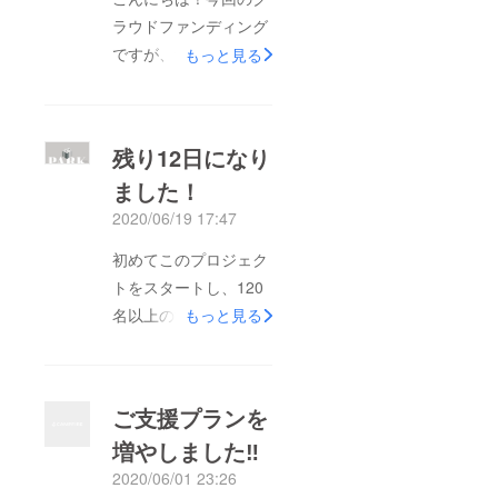
ラウドファンディング
ですが、無事に達成す
もっと見る
ることができまし
た！！本当にみなさん
のおかげです。ありが
残り12日になり
とうございます！！！
ました！
今週から2ヶ月ぶりに
2020/06/19 17:47
店内飲食を再開し、想
像以上にお客様に来て
初めてこのプロジェク
もらえて再開できて本
トをスタートし、120
当によかったなと思い
名以上の沢山の方々に
もっと見る
ました。支援してくだ
ご支援と暖かいメッ
さった方も食べにきて
セージをいただいてい
くれたりしてほんと嬉
ます。その度に胸が熱
ご支援プランを
しいです・・・（泣）
くなって、改めて感謝
クラウドファンディン
増やしました‼︎
を込めて拝見していま
グは残り7日間。来よ
2020/06/01 23:26
す。本当に有難うござ
うと思っていたけどま