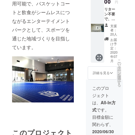
00
んの
円
用可能で、バスケットコー
ンク次
で、合
リター
第です
わせて
トと飲食がシームレスにつ
ン不要
が、通
予めご
で、
常価格
ながるエンターテイメント
了承く
「SG-
で5,000
ださ
支援
Park」
パークとして、スポーツを
円以上
い。
者：
を応援
になる
20人
通じた地域づくりを目指し
をして
セット
お届
いただ
です）
け予
ています。
ける方
住
定：
へ 感謝
2020
所：大
年07
の気持
津市二
こ
月
ちを込
本松1-
の
リ
めて、
1 SG-
タ
ー
営業再
Park 連
ン
詳細を見る
を
開後の
絡先：
選
択
写真
077-
す
る
と、お
548-
このプロ
店の様
7758 ※
ジェクト
子を
有効期
綴った
限2021
は、
All-In方
メール
年3月末
式
です。
を、い
迄
ただい
※TICKE
目標金額に
た応援
Tは郵送
関わらず、
へのお
にて発
礼を込
送致し
このプロジェクト
2020/06/30
めて送
ます。