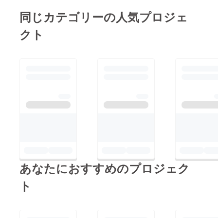
タッフとお客様にとっ
しい状況ですので後３
同じカテゴリーの人気プロジェ
て「心地の良い場所」
０日引き続きご支援の
になるように準備を進
クト
ほどどうぞ宜しくお願
めています。楽しくて
いします。
ワクワクする沢山のイ
ベントを計画していま
す！でもまだ厳しい状
況です。目標達成まで
後もう少し…１０日あ
まりでこのプロジェク
トは終わってしまいま
す。どうかお力をいた
だきたいと思います。
宜しくお願い致しま
あなたにおすすめのプロジェク
す‼︎
ト