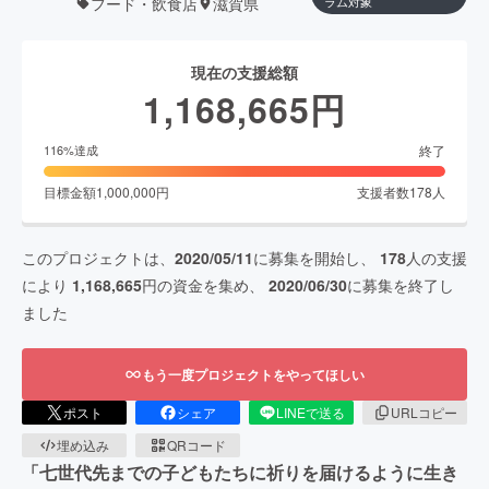
フード・飲食店
滋賀県
ラム対象
現在の支援総額
1,168,665
円
終了
116
%達成
目標金額
1,000,000
円
支援者数
178
人
このプロジェクトは、
2020/05/11
に募集を開始し、
178
人の支援
により
1,168,665
円の資金を集め、
2020/06/30
に募集を終了し
ました
もう一度プロジェクトをやってほしい
ポスト
シェア
LINEで送る
URLコピー
埋め込み
QRコード
「七世代先までの子どもたちに祈りを届けるように生き