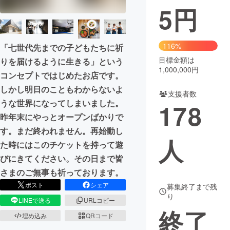
5
円
まちづくり・地域活性化
116%
「七世代先までの子どもたちに祈
CAMPFIRE for Social Good
CAMPFIRE Creation
目標金額は
りを届けるように生きる」という
CAMPFIREふるさと納税
machi-ya
コミュニティ
1,000,000円
コンセプトではじめたお店です。
しかし明日のこともわからないよ
支援者数
うな世界になってしまいました。
178
昨年末にやっとオープンばかりで
す。まだ終われません。再始動し
人
た時にはこのチケットを持って遊
びにきてください。その日まで皆
さまのご無事も祈っております。
ポスト
シェア
募集終了まで残
り
LINEで送る
URLコピー
終了
埋め込み
QRコード