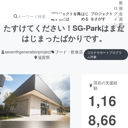
新
ロ
規
グ
会
プロジェクトを掲
はじ
プロジェクト
/
載するには
める
をさがす
イ
員
ン
登
たすけてください！SG-Parkはまだ
録
はじまったばかりです。
人気のプロ
注目のリ
注目の新着プロ
募集終了が近いプ
もうすぐ公開
seventhgenerationproject
フード・飲食店
コロナサポートプログラ
ジェクト
ターン
ジェクト
ロジェクト
されます
滋賀県
ム対象
アート・写真
音楽
現在の支援総
額
テクノロジー・ガジェット
ゲーム・サ
1,16
映像・映画
書籍・雑誌
8,66
ビジネス・起業
チャレンジ