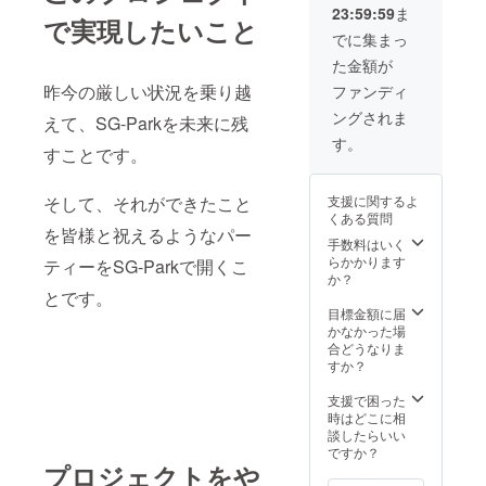
23:59:59
ま
らさせ
※プロ
で実現したいこと
ていた
ジェク
でに集まっ
だきま
トの性
た金額が
す。 ※
質上、
備考欄
お釣り
昨今の厳しい状況を乗り越
ファンディ
に必ず
は出ま
ングされま
フル
えて、SG-Parkを未来に残
せん。
ネーム
※返金も
す。
すことです。
のご記
受け付
入をお
けてお
願い致
りませ
支援に関するよ
そして、それができたこと
しま
んの
くある質問
す。
で、合
を皆様と祝えるようなパー
わせて
手数料はいく
予めご
らかかります
ティーをSG-Parkで開くこ
了承く
か？
ださ
とです。
い。
目標金額に届
かなかった場
合どうなりま
すか？
支援で困った
時はどこに相
談したらいい
ですか？
プロジェクトをや