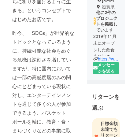
ちに祈りを届けるように生
滋賀県
きる」というコンセプトで
他に2件の
プロジェク
はじめたお店です。
トを掲載し
ています
昨今、「SDGs」が世界的な
2019年11月
トピックとなっているよう
末にオープ
ンした飲食
に、持続可能な社会をめぐ
店併設のバ
https://www.instagram.com/seventh_generation_park/
る危機は深刻さを増してい
スケコート
メッセー
ますが、特に国内において
施設です。
ジを送る
飲食側には
は一部の高感度層のみの関
テレビ6台、
心にとどまっている現状に
コート側に
対し、エンターテインメン
リターンを
は180インチ
トを通じて多くの人が参加
のプロジェ
選ぶ
クター完備
できるよう、バスケット
で、子ども
ボールを軸に、教育・食・
目標金額
向けの映像
未達でも
まちづくりなどの事業に取
も流せま
リターン