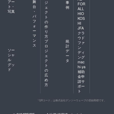
アー
舞
ジ
事
FOR
ト・
台
ェ
例
ALL
写真
・
ク
HIO
パ
ト
KOS
フ
の
HI
ォ
作
JFA
ー
り
クラ
マ
方
ウド
ン
プ
統
ファ
ス
ロ
計
ン
ソー
ジ
デ
ディ
シャ
ェ
ー
ング
ル
ク
タ
mac
グッ
ト
hi-ya
ド
の
補助
広
金申
め
請サ
方
ポー
ト
「QRコード」は株式会社デンソーウェーブの登録商標です。