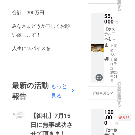
てご宿
いたし
選
にご予
用ドミ
択
泊頂け
ます。
す
約頂く
トリー
る
ます。
共有ス
合計：200万円
と宿に
も選択
55,
ホステ
ペース
て受け
可能で
ル二木
000
では世
渡し可
円
す。 ※
がある
みなさまどうか宜しくお願
界の旅
能で
使用期
【ホス
美野島
の本を
す。
間：ク
い致します！
テル二
エリア
揃えて
〈宿泊
ラウド
木を平
のオス
おりま
券のご
ファン
日1泊貸
スメの
すの
利用方
支援
ディン
人生にスパイスを！
切】 破
お店も
で、ご
法〉 リ
者：
グ終了
格の値
ご紹介
自由に
1人
ターン
後〜無
段で最
いたし
お読み
確定
お届
期限 ※
大定員
ます。
くださ
け予
後、
現金へ
26人ま
共有ス
定：
い。
「みら
の換金
で泊ま
2020
ペース
〈宿泊
いの宿
及び差
年08
れま
では世
券のご
泊券」
額など
こ
月
す。
最新の活動
界の旅
の
利用方
メール
もっと
の返金
リ
サーク
の本を
タ
法〉 リ
を送信
は出来
ー
ル・会
揃えて
ン
ターン
詳細を見る
報告
致しま
見る
かねま
を
社の研
おりま
選
確定
す。
す。
択
修・部
すの
す
後、
（紙媒
る
活など
で、ご
「みら
体のチ
120
100ｲﾝﾁ
自由に
いの宿
ケット
【御礼】7月15
のスク
,00
お読み
泊券」
はあり
残り12
リーン
くださ
0
メール
ませ
日に無事成功さ
円
があり
い。
を送信
ん。）
ﾌﾟﾛｼﾞｪｸ
【2年協
〈宿泊
致しま
せて頂きまし
ご予約