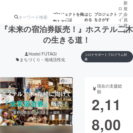
新
ロ
規
グ
会
プロジェクトを掲
はじ
プロジェクト
/
載するには
める
をさがす
イ
員
ン
登
『未来の宿泊券販売！』ホステル二木
録
の生きる道！
人気のプロ
注目のリ
注目の新着プロ
募集終了が近いプ
もうすぐ公開
Hostel FUTAGI
コロナサポートプログラム対
ジェクト
ターン
ジェクト
ロジェクト
されます
まちづくり・地域活性化
象
アート・写真
音楽
現在の支援総
額
テクノロジー・ガジェット
ゲーム・サ
2,11
映像・映画
書籍・雑誌
8,00
ビジネス・起業
チャレンジ