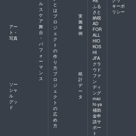
RE
ル
と
キーポ
ふる
ス
は
リシー
さと
ケ
プ
実
納税
ア
ロ
施
AD
アー
舞
ジ
事
FOR
ト・
台
ェ
例
ALL
写真
・
ク
HIO
パ
ト
KOS
フ
の
HI
ォ
作
JFA
ー
り
クラ
マ
方
ウド
ン
プ
統
ファ
ス
ロ
計
ン
ソー
ジ
デ
ディ
シャ
ェ
ー
ング
ル
ク
タ
mac
グッ
ト
hi-ya
ド
の
補助
広
金申
め
請サ
方
ポー
ト