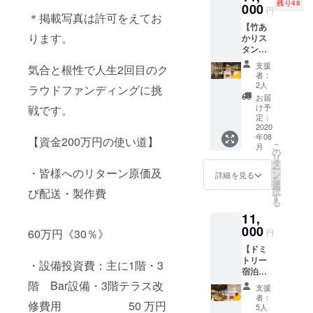
もうと旅の
残り48
で自家
000
お読み
リジナ
ター
円
＊掲載写真は許可をえてお
感動は旅で
焙煎し
くださ
ルコー
パック
【竹あ
て頂い
い。
ヒーを3
しか感じら
などで
ります。
かりス
た オリ
〈宿泊
個入プ
の簡易
れません。
タンド
ジナル
券のご
レゼン
お届け
ライト
ブレン
必ず旅が当
利用方
トしま
になる
支援
気合と根性で人生2回目のク
＋ドミ
ドコー
法〉 リ
す。
者：
予定で
たり前の世
トリー
ヒーで
ターン
2人
（全国
ラウドファンディングに挑
す。
界が舞い戻
宿泊券
す。
確定
送料込
お届
（全国
１泊券
しっか
後、
け予
戦です。
ると信じて
み・海
送料込
+応援
り苦味
定：
「みら
外へは
み・海
います。
金】 ホ
2020
もあり
いの宿
発送不
外へは
年08
ステル
それまで経
【資金200万円の使い道】
ながら
泊券」
可）
発送不
こ
月
二木の
マイル
の
メール
営を途絶え
可）
リ
モチー
ド飲み
タ
を送信
ー
させず皆様
・皆様へのリターン原価及
フにも
口で非
ン
致しま
詳細を見る
を
なって
常に飲
に喜ばれる
選
す。 ご
択
び配送・製作費
いる 竹
みやす
す
予約は
宿へ成長致
る
あかり
いのが
空室状
します。
11,
のスタ
特徴で
況を確
ンドラ
000
す。
認の
60万円《30％》
円
イトと
〈お渡
上、
旅が大好
【ドミ
ドミト
し方
ホーム
トリー
リー宿
き、人が大
法〉 ホ
・設備投資費：主に1階・3
ページ
宿泊券3
泊券の
ステル
または
好き、宿が
泊分+応
階 Bar設備・3階テラス改
セット
二木で
お電話
支援
好き！そし
援金】
です。
の受け
のみに
者：
修費用 50 万円
ホステ
〈スタ
渡しの
5人
て福岡が好
てお願