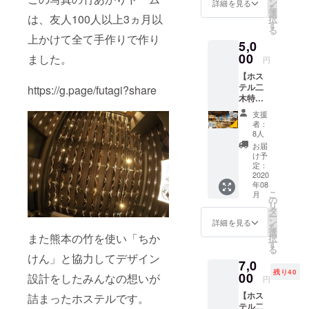
定】
揃えて
験・経歴★
ン
ンク券
詳細を見る
を
【160c
おりま
選
のお渡
は、友人100人以上3ヵ月以
◆世界一
択
m以
すの
す
し方
る
周の旅
下】 ホ
で、ご
法〉 リ
上かけて全て手作りで作り
5,0
ワイト
自由に
ターン
◆現在60
S：4個
00
お読み
ました。
確定
円
か国訪問
ネイ
くださ
後、
【ホス
ビーS：
◆100施設
い。
メール
テル二
https://g.page/futagi?share
5個
〈宿泊
がチ
以上のHostel
木特製
【160㎝
券のご
ケット
やゲストハ
ドリッ
～】 ホ
利用方
になり
支援
プ珈琲
ワイト
法〉 リ
ウスに宿泊
ます。
者：
15個入
M：1個
ターン
8人
ご来店
経験
+応援
【165㎝
確定
の際
お届
金】 ホ
◆JA、医
～】 ホ
後、
け予
に、そ
ステル
ワイト
定：
「みら
の受信
療機器、MR
二木の
2020
L：5個
いの宿
メール
上がりの異
年08
人気お
ネイ
泊券」
をご提
こ
月
みやげ
ビーL：
色の退職
の
メール
示頂き
リ
商品！
2個 ラ
タ
を送信
ますと
バックパッ
ー
（個包
イト
ン
致しま
詳細を見る
お1人で
を
カー
装にて
パープ
選
す。 ご
もお友
また熊本の竹を使い「ちか
択
一杯ず
ルL：7
す
予約は
◆福岡旅
達３人
る
つカッ
個 【身
空室状
けん」と協力してデザイン
で分け
会代表
7,0
プに取
長170㎝
況を確
て1杯ず
残り40
り付け
『+SPICE』
00
以上】
設計をしたみんなの想いが
認の
つでも
円
て自分
ホワイ
上、弊
OK （第
：旅人飲み
【ホス
詰まったホステルです。
でお湯
トXL：
社ホー
三者利
会定期開催
テル二
を注ぎ