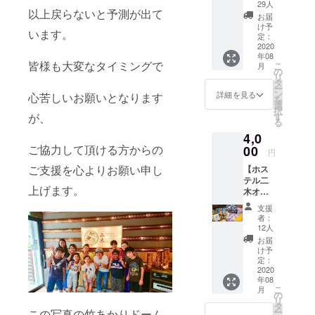
ホステ
ルはも
29人
ンプルで
以上戻らないと予測が出て
ル二木
ちろん
お届
す】
に将来
です
け予
います。
宿泊さ
が、ノ
定：
今度はこの
れたい
2020
ンアル
竹あかりホ
年08
方へ、
コール
皆様も大変なタイミングで
こ
月
ドミト
ステル二木
のドリ
の
リ
リーに
ンクも
タ
の存続の為
ー
て1名１
多数揃
ン
詳細を見る
心苦しいお願いとなります
を
にお力を貸
泊ご宿
えてお
選
択
泊頂け
りま
が、
してくださ
す
る
ます。
す。 ま
い。
4,0
ホステ
た、共
そしてま
ご協力して頂ける方からの
ル二木
00
有ス
円
がある
ペース
た、未来宿
ご支援を心よりお願い申し
【ホス
美野島
には世
泊チケット
テル二
エリア
界の旅
上げます。
木オリ
のオス
を利用して
の本を
ジナル
スメの
揃えて
支援
福岡へ遊び
モモン
お店も
おりま
者：
に来て楽し
ガTシャ
ご紹介
すの
12人
ツ+ド
いたし
で、 お
い話と笑顔
お届
リップ
ます。
好きな
け予
をくださ
珈琲1個
共有ス
定：
だけお
付き+応
2020
い！
ペース
読みい
年08
援金】
では世
ただけ
こ
月
【各種
界の旅
の
ます。
リ
★主な旅経
数量限
の本を
タ
〈ドリ
ー
この写真の竹あかりドーム