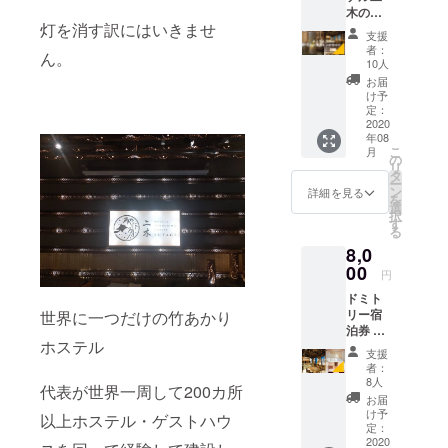
4個 ネ
ムペー
用可
木の竹
飲むタ
イビー
◇2017年
ジまた
能・紹
灯を消す訳にはいきませ
あかり
イプで
XL：1
はお電
介者
支援
ホステル二
スタン
す。）
個 ＊数
話のみ
者：
メール
ん。
ドライ
木を福岡
＊道具
量が達
10人
にてお
必須）
ト+応援
などは
した場
願い致
お届
美野島に開
＊有効
金+送
不必要
合は申
け予
しま
期限な
業して4年目
料】 ホ
です。
定：
込順に
す。 そ
し
ステル
2020
美野島
を迎える
て発送
の際
年08
二木の
商店街
させて
に、
こ
月
モチー
のアン
の
頂きま
「クラ
リ
フにも
ジェリ
タ
す ＊も
ウド
ー
なって
カさん
ン
しくは
詳細を見る
★主な著
ファン
を
いる竹
で自家
選
色違い
ディン
書、参加協
択
あかり
焙煎し
す
でも良
グのリ
る
のスタ
力書籍★
て頂い
い場合
ターン
8,0
ンドラ
たオリ
はその
を使用
＊人生を
イトで
00
ジナル
旨お伝
する」
円
変えた世界
す。 あ
ブレン
えくだ
旨をお
ドミト
かりが
ドで
一周
さい。
伝え下
リー宿
世界に一つだけの竹あかり
灯ると
す。
色違
さい。
＊ウユニ
泊券 2
幻想的
しっか
い・サ
（他社
ホステル
泊分+応
塩湖 世界
な空間
り苦味
イズ違
予約サ
支援
援金】
をつく
もあり
いでは
者：
一の「奇
イト
ホステ
りだし
ながら
8人
困る方
（楽天
代表が世界一周して200カ所
跡」と呼ば
ル二木
ます。
マイル
は ↓↓↓
お届
トラベ
に将来
〈スタ
れた絶景
ド飲み
け予
代替え
以上ホステル・ゲストハウ
ルなど
宿泊さ
ンドラ
定：
口で非
商品と
OTA）
＊World
れたい
2020
イトお
常に飲