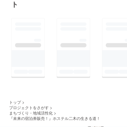
いま
分から距離のある人達
ト
す！交
もむやみに感情論にな
通費・
ホテル
らないよう気を付け活
代込
動したいと思います。
み・福
岡市内
全員に100％綺麗には
近郊の
理解してもらえない事
方はお
食事込
も承知の上でのチャレ
み（日
程要相
ンジです。波風、荒波
談）（1
受け止めながら残りの
回分）
＊直接
日数をチャレンジし続
面談前
けたいと思います。引
後も
Zoomや
き続き応援、支援、
LINE電
シェアなど宜しくお願
話、
LINEな
い致します。PS同じ
どの
くクラファンしている
SNSで
トップ
>
いつで
方や何か応援、支援求
プロジェクトをさがす
>
も優先
まちづくり・地域活性化
>
的に相
めてる方、FBなどで
談のり
『未来の宿泊券販売！』ホステル二木の生きる道！
のシェアありましたら
ます！