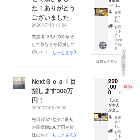
ﾀｰ完備
賛広告
券のご
す。 ご
は空室
で 色々
+ドミト
利用方
た！ありがとう
予約は
状況を
な事が
リー宿
法〉 リ
空室状
確認の
支援
できま
泊12泊
ございました。
ターン
況を確
上、弊
者：
す！
付】 ホ
確定
認の
4人
社ホー
2020/07/18 19:24
（部屋
ステル
後、
上、弊
ムペー
お届
も個別
二木
「みら
社ホー
け予
ジまた
カプセ
１F写真
いの宿
定：
支援者133人の皆様そ
ムペー
はお電
ルなの
の部分
2020
泊券」
ジまた
話にて
して影ながら応援して
年08
で3密に
に御社
メール
はお電
お願い
こ
月
はなり
のCMさ
を送信
の
話のみ
頂いた方本当にありが
もっと見る
致しま
リ
にくい
せて頂
致しま
タ
にてお
す。 そ
ー
とございました。皆さ
ホステ
きま
す。 ご
ン
願い致
詳細を見る
の際
を
ルで
す！ ス
予約は
選
しま
に、
んも大変な中、一人ひ
択
す。）
タート
空室状
す
す。 そ
「クラ
る
とりのご協力、支援の
要望に
時期か
況を確
の際
ウド
NextＧｏａｌ目
220
応じて3
ら24か
認の
に、
ファン
お陰で目標を達成する
階の外
月間掲
,00
上、弊
「クラ
ディン
残り2
指します300万
のテラ
載 FBや
事ができました。もう
社ホー
0
ウド
グのリ
円
スで
インス
ムペー
ファン
ターン
円！
こんなおっさんに協力
BBQも
タでも
【ふた
ジまた
ディン
を使用
可能で
定期的
ぎ本人
はお電
して頂ける人などいな
グのリ
する」
2020/07/08 08:00
す（別
に広告
が全力
話のみ
ターン
旨をお
いと心の中では実はド
途料
させて
であな
にてお
を使用
伝え下
支援
先日7日の七夕に最初
金）
もらい
たの1年
願い致
する」
キドキしておりまし
さい。
者：
【コロ
ます！
間お手
しま
旨をお
1人
の目標額200万円を皆
（＊予
た。まだコロナも海外
ナ終息
＊ス
伝いし
す。 そ
伝え下
約サイ
お届
様のお陰で達成致しま
もっと見る
後～有
タート
ま
の際
さい。
け予
ト（楽
情勢も大きく変化しな