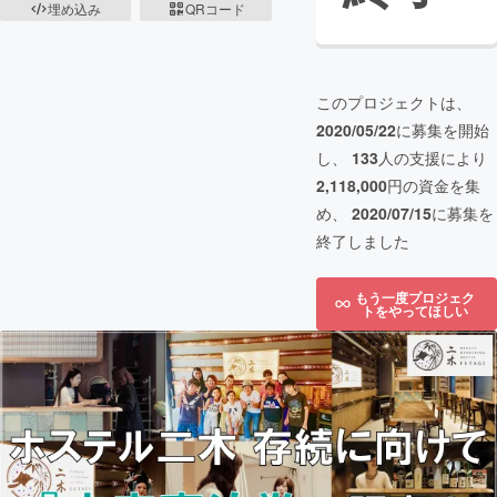
埋め込み
QRコード
このプロジェクトは、
2020/05/22
に募集を開始
し、
133
人の支援により
2,118,000
円の資金を集
め、
2020/07/15
に募集を
終了しました
もう一度プロジェク
トをやってほしい