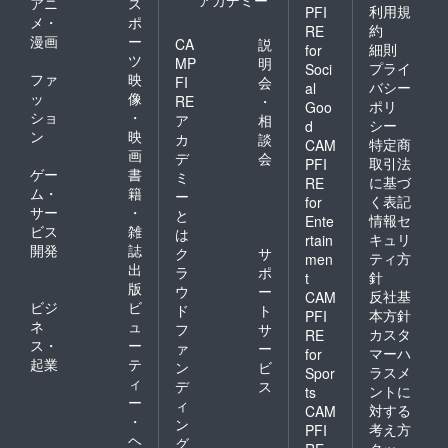
アニ
ス
利用規
PFI
メ・
ポ
約
RE
漫画
ー
CA
説
細則
for
ツ
MP
明
プライ
Soci
ファ
映
FI
会
バシー
al
ッ
像
RE
・
ポリ
Goo
ショ
・
ア
相
シー
d
ン
映
カ
談
特定商
CAM
画
デ
会
取引法
PFI
ゲー
書
ミ
に基づ
RE
ム・
籍
ー
く表記
for
サー
・
と
情報セ
Ente
ビス
雑
は
キュリ
rtain
開発
誌
ク
サ
ティ方
men
出
ラ
ポ
針
t
版
ウ
ー
反社基
CAM
ビジ
ビ
ド
ト
本方針
PFI
ネ
ュ
フ
サ
カスタ
RE
ス・
ー
ァ
ー
マーハ
for
起業
テ
ン
ビ
ラスメ
Spor
ィ
デ
ス
ントに
ts
ー
ィ
対する
CAM
・
ン
考え方
PFI
ヘ
グ
クッ