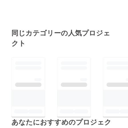
攻撃したいのは分析す
情報や
日本を作るのは若い子
人脈を
に戻りまた楽しい日々
るに、まず・私と仲良
提供し
です。災害地には応
を過ごせるようにして
ます。
くない（ほぼ面識のな
援、支援を、未来ある
【通常
まいります。またみな
い方、誰かの紹介で1
価格で
若い子には、この支援
さまと笑顔で逢える事
すと最
回だけお会いした
同じカテゴリーの人気プロジェ
金を使い私の経験・体
低でも
を楽しみ！今後ともホ
方）・メッセージなど
50万円
験を配りに行きたいと
クト
以上頂
ステル二木を宜しくお
一方的なので、何か怒
いてい
思っています。どうか
願い致します。人生に
りを感じている？・ク
るので
短い実質7日間と言う
大変お
スパイスを！SPICE
ラファン自体の本質を
得で
期間ですがＧｏ ｔ
UP YOUR
す！】
分かっていない・自分
ｏ 300万円へむけて
＊ス
LIFE!2020.07.18㈱
自身人生がうまくいっ
タート
チャレンジさせてくだ
SPICE 代表取締役
時期は
ていないので、だれか
さい。皆様から頂いた
要相談
二木俊彦
都合の良い標的が来た
（18歳
気持ちあと7日間宜し
以上の
ら攻撃しやすいなどが
くお願い致します！人
方、学
あげられます。なので
生も
生にスパイスを！
OK） ＊
冷静に受け止め、その
他都道
方たちの幸せな心にな
府県で
も面談
あなたにおすすめのプロジェク
る事を祈りながら、自
しに伺