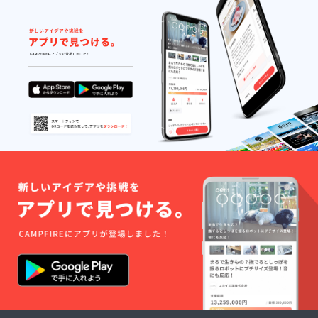
＊世
出来る限りお手伝いさ
界、宿
せて頂きますので気軽
泊業、
金融業
にご連絡頂ければと思
界の使
います！人生にスパイ
い方、
仕組
スを！ホステル二木代
み、人
脈・
表 二木俊彦
ショー
トカッ
ト方法
教えま
す!!!