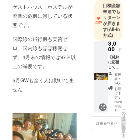
福岡の国際
目標金額
ゲストハウス・ホステルが
線が０本と
未達でも
廃業の危機に瀕している状
なり、国内
リターン
線の飛行機
が届きま
態です。
す
(All-in
も95％減、
方式)
コンサート
国際線の飛行機も実質ゼ
3,0
や出張もな
ロ、国内線もほぼ稼働せ
00
く
円
ず、4月末の情報では97％以
飲食店のよ
【純粋
に応援
うにテイク
上の減便です。
して頂
アウトの材
ける方
支援
へ】 ホ
料すらあり
者：
5月GWも全く人は動いてま
ステル
24人
ませ
二木の
せん！
お届
ん。。。
存続に
け予
支援・
定：
応援し
2020
年08
ていた
こ
月
ただ今まで
だける
の
リ
方へ。
タ
の4年は本当
ー
お礼の
ン
詳細を見る
に楽しく笑
を
メール
選
択
とHPに
顔があふれ
す
る
てお名
ていまし