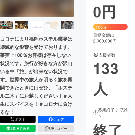
0
円
まちづくり・地域活性化
105%
CAMPFIRE for Social Good
CAMPFIRE Creation
目標金額は
コロナにより福岡ホステル業界は
CAMPFIREふるさと納税
machi-ya
コミュニティ
2,000,000円
壊滅的な影響を受けております。
事実上100％お客様は存在しない
支援者数
133
状況です。旅行が好きな方が沢山
いる中「旅」が出来ない状況で
す。世界中の旅人が明るく旅を再
人
開できたときにはぜひ、「ホステ
ル二木」にお越しください！＃人
生にスパイスを！＃コロナに負け
募集終了まで残
るな！
り
ポスト
シェア
終了
LINEで送る
URLコピー