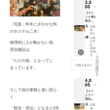
3,0
前を掲
た。
載いた
00
円
しま
旅が好きな
【ドリ
す。 ＊
方に支えて
ンク券3
イニ
杯分＋
もらい、こ
シャ
〈写真：昨年にぎやかな時
世界の
ル・
のサイトで
支援
旅の本
ニック
者：
のホステル二木〉
応援しても
読み放
ネー
22人
題＋応
ム・記
らい開業す
お届
援金】
載不要
け予
物理的に人が動かない為、
る事が出来
併設の
での掲
定：
ました。
barにて
2020
宿泊施設は
載も可
年08
ご利用
能で
またこのサ
こ
月
可能
す。 必
の
イトをこの
リ
「ただの箱」となってし
な、ド
ず備考
タ
ー
リンク
ような形で
欄に記
ン
詳細を見る
を
まっています。
券3杯分
入お願
選
利用する事
択
です。
いしま
す
る
になるとは
ご宿泊
す。
4,0
されな
夢にも思い
い方々
00
円
ませんでし
でもお
そして他の業種と違い恐ら
【ドミ
た。
気軽に
トリー
お越し
く
宿泊：1
頂けま
泊券+応
す。 ア
支援
援金】
「観光・宿泊」となると2年
ルコー
【願いはシ
者：