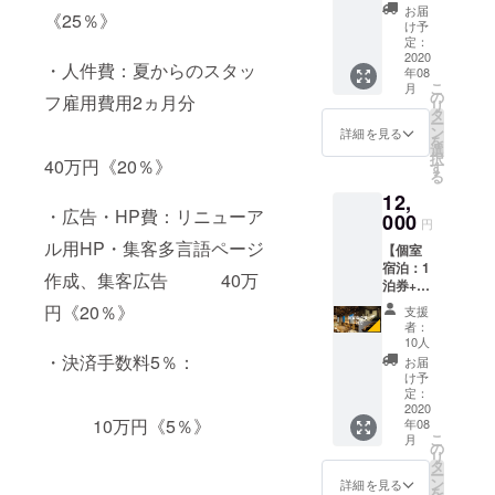
ル二木
ンドラ
方は+3
い致し
お届
き！
《25％》
に将来
イトお
個サー
け予
ます。
宿泊さ
皆さま応援
渡し方
定：
ビスし
その際
れたい
2020
法〉 宿
ます。
に、
何卒、応援
・人件費：夏からのスタッ
年08
方へ、
泊の際
贈答用
「クラ
こ
月
宜しくお願
ドミト
にお土
の
包装な
フ雇用費用2ヵ月分
ウド
リ
リーに
産とし
い致しま
タ
どはで
ファン
ー
て1名3
てのお
ン
きませ
詳細を見る
ディン
す。
を
泊ご宿
受け取
選
ん。 レ
グのリ
択
40万円《20％》
泊頂け
りお願
す
ター
ターン
る
ます。
い致し
パック
を使用
12,
（分割
ます。
などで
する」
人生にスパ
・広告・HP費：リニューア
でも使
000
＊サイ
の簡易
旨をお
円
用可
イスを！
ズ：直
お届け
伝え下
ル用HP・集客多言語ページ
【個室
能・他
径約10
になる
さい。
宿泊：1
人譲渡
㎝×高さ
予定で
（他社
作成、集客広告 40万
泊券+応
も可能
約25㎝
す。
予約サ
援金】
で
～30㎝
円《20％》
（全国
イト
支援
ホステ
す。）
のサイ
送料込
者：
（楽天
ル二木
ホステ
ズにな
10人
み・海
トラベ
に将来
ル二木
・決済手数料5％：
りま
外へは
お届
ルなど
宿泊さ
がある
す。
け予
発送不
OTA）
れたい
美野島
定：
（ライ
可）
での予
方へ、
2020
エリア
ト付）
約から
10万円《5％》
年08
個室（1
のオス
＊手作
の宿泊
こ
月
～3名様
スメの
の
りの
は不
リ
利用可
お店も
タ
為、約2
可） ※
ー
能）に
ご紹介
ン
週間前
詳細を見る
女性専
を