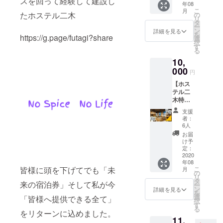
スを回って経験して建設し
してド
での予
年08
Journey
方へ、
渡し方
みやす
リップ
約から
こ
月
ドミト
たホステル二木
法〉 手
の
いのが
＊The
珈琲7個
の宿泊
リ
リーに
作りの
タ
特徴で
+1個付
は不
Journey 自分
ー
て2泊分
為、完
ン
す。
詳細を見る
きを発
可） ※
を
https://g.page/futagi?share
のご宿
の生き方を
成しだ
選
〈お渡
送させ
女性専
択
泊頂け
い商品
す
し方
て頂き
つくる原体
用ドミ
る
ます。
は発送
法〉 ホ
ます。
トリー
験の旅
10,
ホステ
もしく
ステル
ご了承
も選択
ル二木
000
は宿に
二木で
くださ
円
可能で
がある
てお受
の受け
いま
す。 ※
Hostel
【ホス
美野島
け取り
渡しの
せ。
使用期
テル二
FUTAGI
エリア
頂けま
方は+1
間：ク
木特製
のオス
す。 で
個サー
HP：
ラウド
ドリッ
スメの
きれば
ビスし
支援
ファン
https://g.pag
プ珈琲
お店も
宿に宿
ます。
者：
ディン
30個入
ご紹介
e/futagi?
泊の際
6人
（新鮮
グ終了
+応援
いたし
にお土
な豆を
お届
share
後〜無
金】 ホ
ます。
産とし
け予
焙煎し
期限 ※
ステル
共有ス
定：
て受け
てもら
現金へ
二木の
2020
ペース
取って
旅好きは永
うので1
の換金
年08
人気お
では世
もらえ
週間以
及び差
皆様に頭を下げてでも「未
遠です！
こ
月
みやげ
界の旅
の
ると嬉
上前に
額など
リ
商品
どんなにテ
の本を
タ
しいで
はご連
来の宿泊券」そして私が今
の返金
ー
美野島
揃えて
ン
す。 ＊
詳細を見る
絡くだ
レワークの
は出来
を
商店街
おりま
選
【宿に
「皆様へ提供できる全て」
さい）
かねま
択
時代が来よ
のアン
すの
す
て受
県外の
す。
る
ジェリ
をリターンに込めました。
で、ご
うと、ITが進
取】の
方へ
11,
カさん
自由に
方はオ
は、レ