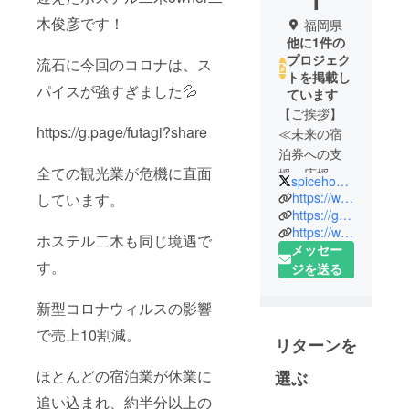
I
木俊彦です！
福岡県
他に1件の
プロジェク
流石に今回のコロナは、ス
トを掲載し
パイスが強すぎました💦
ています
【ご挨拶】
https://g.page/futagi?share
≪未来の宿
泊券への支
全ての観光業が危機に直面
援・応援お
spicehouse315
願い致しま
https://www.facebook.com/toshihiko.futagi
しています。
す！≫
https://g.page/futagi?share
https://www.glocaltimes.jp/5986
ホステル二木も同じ境遇で
メッセー
【現状】
す。
ジを送る
今回のコロ
ナウイルス
新型コロナウィルスの影響
により、4年
で売上10割減。
目を迎えた
リターンを
ホステル二
ほとんどの宿泊業が休業に
木も他の施
選ぶ
設同様
追い込まれ、約半分以上の