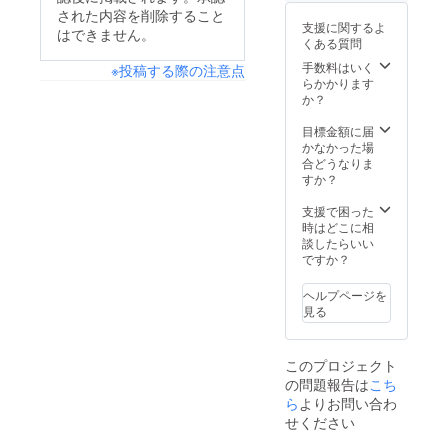
らの予
金融関
ディン
間：ク
ラウド
ティアに今回は自分も
された内容を削除すること
約では
係の講
グ終了
ることもあり少しお時
ラウド
ファン
標は非常に高い金額で
支援に関するよ
受付で
師又は
はできません。
コロナの影響を受けて
後〜無
ファン
ディン
くある質問
間は頂きますが皆様の
はございますが、自分
きませ
お手伝
期限 ※
ディン
グ終了
いますが、何か出来る
んので
いしま
現金へ
手数料はいく
グ終了
※投稿する際の注意点
手元に少しでも早く届
後〜無
でどこまでチャレンジ
ご了承
す。 ・
の換金
らかかります
事はあると思いＮｅｘ
後〜無
期限 ※
くよう手配、準備させ
くださ
メンタ
できるか？そしてこの
及び差
か？
期限 ※
現金へ
ｔ Ｇｏａｌを目指し
い。）
ルト
額など
現金へ
の換金
て頂きます。そしてこ
資金をどれだけ皆さん
レーニ
の返金
目標金額に届
の換金
上振れした分の経費を
及び差
のコロナ禍の中ホステ
ング ・
は出来
かなかった場
に経済として還元でき
及び差
額など
除いたものを特にお世
世界一
かねま
合どうなりま
額など
の返金
ル二木の一階は完全リ
るか？を楽しみにして
周旅の
す。
すか？
の返金
は出来
話になった熊本関係の
コンサ
ニューアルしてゲスト
は出来
おります。「お金をも
かねま
ルティ
方（余裕があればその
支援で困った
かねま
す。
をお迎え致します。ホ
らうだけのサイトな
ング ・
時はどこに相
す。
他の県）への支援金そ
企業コ
談したらいい
ステル二木１Fに8月1
の？」とか、「自分の
ンサル
して未来ある若手経営
ですか？
日（予定）でカフェ
（売上
所だけ助かればいいの
者の育成の為に使う事
10億円
バーショーラボ（新し
ヘルプページを
ね？」とか「わたしな
未満）
を前から決めていまし
見る
い仲間を一階に迎えて
・人生
らこんな事しない」な
た。１度支援して頂い
相談で
飲食を開始します。）
ど時事の流通に乗れそ
もOK 惜
た方でも2度目でも3度
このプロジェクト
しみな
以前来て頂いたゲスト
うな批判や誹謗などの
の問題報告は
こち
目でも、これから支援
く今ま
もまた新しい気持で宿
攻撃も頂いているのも
での人
ら
よりお問い合わ
して頂ける方宜しくお
生の集
泊して頂けると思いま
せください
事実です。恐らく私に
大成の
願い致します。未来の
す。基本を忘れず原点