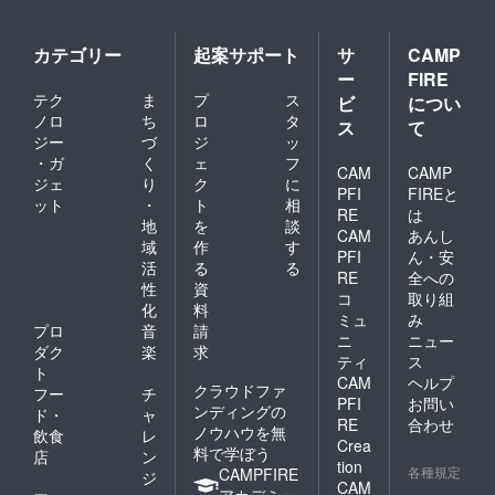
カテゴリー
起案サポート
サ
CAMP
ー
FIRE
テク
ま
プ
ス
ビ
につい
ノロ
ち
ロ
タ
ス
て
ジー
づ
ジ
ッ
・ガ
く
ェ
フ
CAM
CAMP
ジェ
り
ク
に
PFI
FIREと
ット
・
ト
相
RE
は
地
を
談
CAM
あんし
域
作
す
PFI
ん・安
活
る
る
RE
全への
性
資
コ
取り組
化
料
ミュ
み
プロ
音
請
ニ
ニュー
ダク
楽
求
ティ
ス
ト
CAM
ヘルプ
クラウドファ
フー
チ
PFI
お問い
ンディングの
ド・
ャ
RE
合わせ
ノウハウを無
飲食
レ
Crea
料で学ぼう
店
ン
tion
各種規定
CAMPFIRE
ジ
CAM
アカデミー