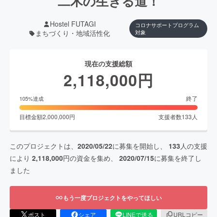
二木の生きる道！
Hostel FUTAGI
コロナサポートプログラム
まちづくり・地域活性化
対象
現在の支援総額
2,118,000
円
終了
105
%達成
目標金額
2,000,000
円
支援者数
133
人
このプロジェクトは、
2020/05/22
に募集を開始し、
133
人の支援
により
2,118,000
円の資金を集め、
2020/07/15
に募集を終了し
ました
もう一度プロジェクトをやってほしい
ポスト
シェア
LINEで送る
URLコピー