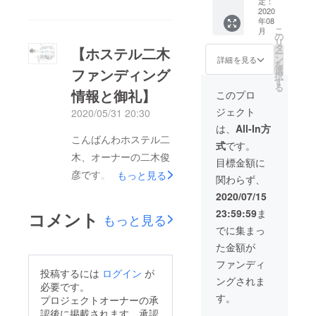
効期限
時期は
す！】
に、
定：
（＊予
天トラ
した！ありがとうござ
なし】
要相談
＊起業
2020
いままの約半年この時
「クラ
約サイ
ベルな
年08
いました。ありがとう
＊原則
（広告
したい
ウド
ト（楽
ど
間で私の周りもかなり
こ
月
2ヵ月前
位置は
方！や
ファン
の
天トラ
OTA）
ございました。ありが
リ
までに
こちら
チャレ
ディン
の変化がありました
タ
ベルな
【ホステル二木
での予
ー
予約が
で最終
ンジし
とうございました。当
グのリ
ン
ど）で
詳細を見る
約から
を
し、良い事も少しづつ
必要で
決めさ
たい方
ターン
選
ファンディング
の予約
の宿泊
初は100万円でも厳し
択
す。 ＊
せて頂
におス
を使用
す
からの
ですが出てきたと思い
は不
る
宿泊日
きま
スメ！
情報と御礼】
する」
いと思いながらも過去
宿泊は
このプロ
可） ※
ます。何が起こっても
程が近
す。）
＊この
旨をお
不可）
第三者
の自分を超えないと未
ジェクト
2020/05/31 20:30
くても
＊宿泊
金額以
伝え下
※第三者
に譲渡
悪い過去はブツブツ振
空いて
券は第
上に役
さい。
に譲渡
は、
All-In方
来の自分はないと思い
する場
り返らず、失敗や思い
いたら
三者へ
に立つ
（＊予
こんばんわホステル二
する場
合は購
式
です。
2倍の200万円でチャ
団体予
の譲渡
情報・
約サイ
合は購
入者の
出はたまの酒のつまみ
木、オーナーの二木俊
約が可
可能
人脈お
ト（楽
入者の
目標金額に
メー
レンジしてきました。
能で
（紹介
伝えし
で十分！「今」を一生
天トラ
メー
彦です。皆様、コロナ
ル・名
もっと見る
関わらず、
す。 ＊
者の
ます！
本当に皆様のお陰で8
ベルな
ル・名
前が受
懸命生きる毎日が未来
禍の中、それぞれの立
予約は
メール
例えば
ど
前が受
2020/07/15
付時に
日を残して達成した訳
必ず弊
が必要
・ホス
OTA）
の自分や仲間を作る。
付時に
必要で
場の中支援、シェア、
23:59:59
ま
コメント
社HPま
になり
テル・
での予
ですが。先日からの大
もっと見る
必要で
す。 ※
と思っています。この
たは電
ま
ゲスト
応援、激励など本当に
約から
す。 ※
でに集まっ
女性専
雨、毎年のように起こ
話にて
す。）
ハウス
の宿泊
女性専
支援金は未来の人に使
用ドミ
ありがとうございま
た金額が
お願い
＊宿泊
のイチ
は不
用ドミ
る災害しかしながらい
トリー
えるよう大切に運用さ
致しま
券の有
からの
可） ※
す。初めて1週間にも
トリー
ファンディ
も選択
つも見てるだけではい
す。
効期限
作り方
投稿するには
ログイン
が
使用期
も選択
可能で
せて頂きます。そして
関わらず全国、そして
ングされま
（他社
なし
・新規
間：ク
可能で
必要です。
す。 ※
けません。熊本地震の
予約サ
事業の
リターンに関しまして
ラウド
す。 ※
海外の友人からも支援
す。
使用期
プロジェクトオーナーの承
時は益城町にボラン
イトか
融資・
ファン
使用期
間：ク
も実質1人でやってい
認後に掲載されます。承認
を頂いております。目