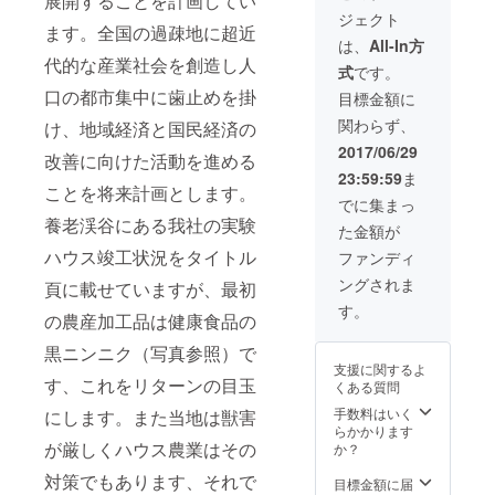
展開することを計画してい
税・送
授に任命さ
ジェクト
料込）
ます。全国の過疎地に超近
る。X線工学
三晃建
は、
All-In方
築生活
研究にて工
代的な産業社会を創造し人
式
です。
食品部
学博士（大
で製造
口の都市集中に歯止めを掛
目標金額に
阪大学
中、９
関わらず、
け、地域経済と国民経済の
月以降
1985)。以
順次発
2017/06/29
後、水熱エ
改善に向けた活動を進める
送、素
23:59:59
ま
材仕入
ネルギー研
ことを将来計画とします。
量制限
でに集まっ
で最終
養老渓谷にある我社の実験
た金額が
配送は
翌年6月
ハウス竣工状況をタイトル
ファンディ
頃見込
ングされま
み ２）
頁に載せていますが、最初
ジビエ
す。
の農産加工品は健康食品の
の食肉
イヴェ
黒ニンニク（写真参照）で
ント参
支援に関するよ
加者の
す、これをリターンの目玉
くある質問
希望者
にお分
手数料はいく
にします。また当地は獣害
けする
らかかります
３）イ
が厳しくハウス農業はその
か？
ヴェン
対策でもあります、それで
ト 渓谷
目標金額に届