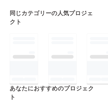
休日は
例年大
混雑に
同じカテゴリーの人気プロジェ
なりま
す。立
クト
食パー
ティー
を実験
室前の
広場で
おこな
う。雨
天の場
合は場
所を変
更。養
老温泉
へご案
内（希
望者の
み）養
老温泉
は黒湯
あなたにおすすめのプロジェク
で有
名、褐
ト
色の湯
ですが
沃素の