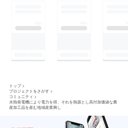
含有量
が多い
薬湯で
す。食
事付き
入浴料
は一名
様
￥3,500
（自
弁）く
らいで
す。透
明な泉
質の
「ごり
やくの
湯」の
場合も
トップ
>
食事付
プロジェクトをさがす
>
き入浴
コミュニティ
>
はだい
たい同
水熱発電機により電力を得、それを熱源とし高付加価値な農
じ金
産加工品を産む地域産業興し
額。宿
泊は予
約が必
要、紅