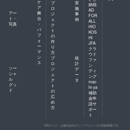
ケ
プ
実
納税
ア
ロ
施
AD
アー
舞
ジ
事
FOR
ト・
台
ェ
例
ALL
写真
・
ク
HIO
パ
ト
KOS
フ
の
HI
ォ
作
JFA
ー
り
クラ
マ
方
ウド
ン
プ
統
ファ
ス
ロ
計
ン
ソー
ジ
デ
ディ
シャ
ェ
ー
ング
ル
ク
タ
mac
グッ
ト
hi-ya
ド
の
補助
広
金申
め
請サ
方
ポー
ト
「QRコード」は株式会社デンソーウェーブの登録商標です。