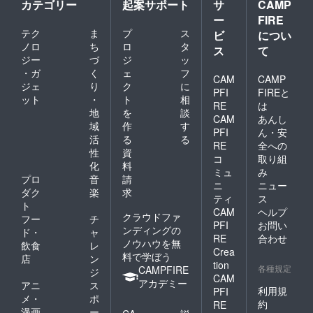
カテゴリー
起案サポート
サ
CAMP
ー
FIRE
テク
ま
プ
ス
ビ
につい
ノロ
ち
ロ
タ
ス
て
ジー
づ
ジ
ッ
・ガ
く
ェ
フ
CAM
CAMP
ジェ
り
ク
に
PFI
FIREと
ット
・
ト
相
RE
は
地
を
談
CAM
あんし
域
作
す
PFI
ん・安
活
る
る
RE
全への
性
資
コ
取り組
化
料
ミュ
み
プロ
音
請
ニ
ニュー
ダク
楽
求
ティ
ス
ト
CAM
ヘルプ
クラウドファ
フー
チ
PFI
お問い
ンディングの
ド・
ャ
RE
合わせ
ノウハウを無
飲食
レ
Crea
料で学ぼう
店
ン
tion
各種規定
CAMPFIRE
ジ
CAM
アカデミー
アニ
ス
利用規
PFI
メ・
ポ
約
RE
漫画
ー