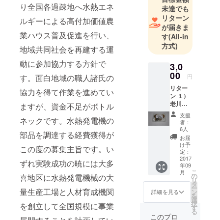
り全国各過疎地へ水熱エネ
未達でも
３５年東京
リターン
都立大学理
ルギーによる高付加価値農
が届きま
学部物理学
業ハウス普及促進を行い、
す
(All-in
科卒と同時
方式)
地域共同社会を再建する運
に理学電機
動に参加協力する方針で
（株）の技
3,0
術者とな
00
円
す。面白地域の職人諸氏の
る、理化学
リター
協力を得て作業を進めてい
機器の研究
ン １）
老川村
ますが、資金不足がボトル
開発に従
特産
支援
事。昭和６
香雅蒜
ネックです。水熱発電機の
者：
（発酵
５年職業訓
6人
部品を調達する経費獲得が
熟成の
お届
練大学教授
健康食
け予
この度の募集主旨です。い
職に就任。
品、黒
定：
ニンニ
2017
職業訓練界
ずれ実験成功の暁には大多
年09
ク） 一
にて停年ま
こ
月
凾４ヶ
の
喜地区に水熱発電機械の大
リ
で奉職、平
入り
タ
ー
（市価
量生産工場と人材育成機関
ン
成１２年職
詳細を見る
を
3000円
選
業能力開発
択
を創立して全国規模に事業
相当、
す
る
消費
大学名誉教
このプロ