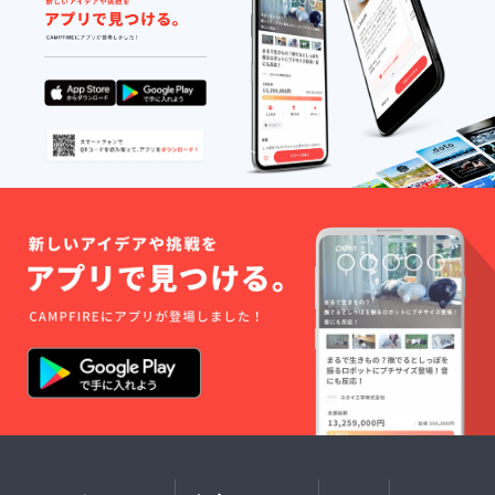
葉シー
ズンは
混雑が
予想さ
れま
す。駐
車場は
ありま
す。