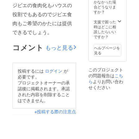
が色づ
かなかった場
ジビエの食肉化もハウスの
いた時
合どうなりま
期（１
すか？
役割でもあるのでジビエ食
１月末
頃）収
支援で困った
肉もご希望のかたには提供
穫祭を
時はどこに相
実験棟
できるでしょう。
談したらいい
で催す
ですか？
予定、
コメント
追って
もっと見る
ヘルプページを
お知ら
見る
せしま
す。１
１月末
このプロジェクト
の紅葉
投稿するには
ログイン
が
の問題報告は
こち
シーズ
必要です。
ン。紅
ら
よりお問い合わ
プロジェクトオーナーの承
葉の休
せください
認後に掲載されます。承認
祭日は
された内容を削除すること
道路が
はできません。
渋滞す
るので
ピーク
※投稿する際の注意点
を避け
て週日
がよい
と思い
ます、