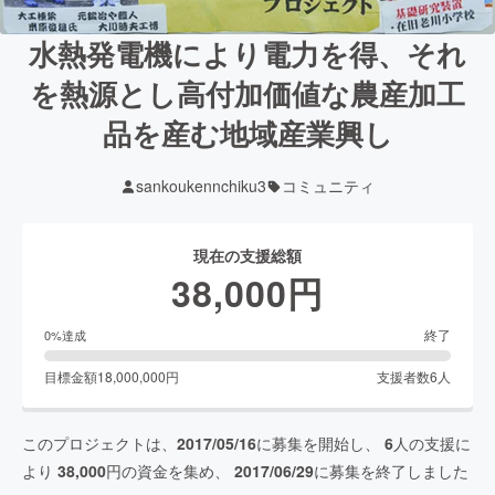
水熱発電機により電力を得、それ
を熱源とし高付加価値な農産加工
品を産む地域産業興し
sankoukennchiku3
コミュニティ
現在の支援総額
38,000
円
終了
0
%達成
目標金額
18,000,000
円
支援者数
6
人
このプロジェクトは、
2017/05/16
に募集を開始し、
6
人の支援に
より
38,000
円の資金を集め、
2017/06/29
に募集を終了しました