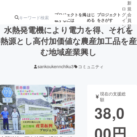
新
ロ
規
グ
会
プロジェクトを掲
はじ
プロジェクト
/
載するには
める
をさがす
イ
員
ン
登
水熱発電機により電力を得、それを
録
熱源とし高付加価値な農産加工品を産
む地域産業興し
人気のプロ
注目のリ
注目の新着プロ
募集終了が近いプ
もうすぐ公開
ジェクト
ターン
ジェクト
ロジェクト
されます
sankoukennchiku3
コミュニティ
アート・写真
音楽
現在の支援総
テクノロジー・ガジェット
ゲーム・サ
額
38,0
映像・映画
書籍・雑誌
00
円
ビジネス・起業
チャレンジ