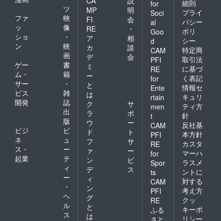
CA
説
細則
for
ツ
MP
明
プライ
Soci
ファ
映
FI
会
バシー
al
ッ
像
RE
・
ポリ
Goo
ショ
・
ア
相
シー
d
ン
映
カ
談
特定商
CAM
画
デ
会
取引法
PFI
ゲー
書
ミ
に基づ
RE
ム・
籍
ー
く表記
for
サー
・
と
情報セ
Ente
ビス
雑
は
キュリ
rtain
開発
誌
ク
サ
ティ方
men
出
ラ
ポ
針
t
版
ウ
ー
反社基
CAM
ビジ
ビ
ド
ト
本方針
PFI
ネ
ュ
フ
サ
カスタ
RE
ス・
ー
ァ
ー
マーハ
for
起業
テ
ン
ビ
ラスメ
Spor
ィ
デ
ス
ントに
ts
ー
ィ
対する
CAM
・
ン
考え方
PFI
ヘ
グ
クッ
RE
ル
と
キーポ
ふる
ス
は
リシー
さと