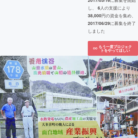
2017/05/16
に募集を開始
し、
6
人の支援により
38,000
円の資金を集め、
2017/06/29
に募集を終了
しました
もう一度プロジェク
トをやってほしい