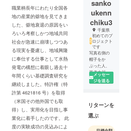
sanko
職業柄長年にわたり全国各
ukenn
地の産業的僻地を見てきま
chiku3
した、僻地衰退の原因をい
千葉県
ろいろ考察しかつ地域共同
初めてのプ
ロジェクト
社会が急速に崩壊しつつあ
です
る現実を憂慮し、地域興隆
写真右側の
に奉仕する仕事として水熱
帽子をか
ぶった人、
発電の構想に着眼し過去十
筆者大川で
メッセー
年間くらい基礎調査研究を
す清澄山、
ジを送る
継続しました。特許権（特
清澄寺にて
撮影：ちな
許第 4621816 号）を取得
みに左の男
（米国その他外国でも取
リターンを
性は三晃建
得）し、実用化を目指し事
築の社長で
選ぶ
大工棟梁の
業化に着手したのです。 此
米原氏。
度の実験成功の見込みによ
略歴：昭和
目標金額