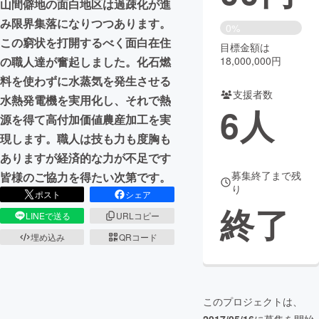
山間僻地の面白地区は過疎化が進
み限界集落になりつつあります。
まちづくり・地域活性化
0%
この窮状を打開するべく面白在住
目標金額は
18,000,000円
の職人達が奮起しました。化石燃
CAMPFIRE for Social Good
CAMPFIRE Creation
料を使わずに水蒸気を発生させる
CAMPFIREふるさと納税
machi-ya
コミュニティ
支援者数
水熱発電機を実用化し、それで熱
6
人
源を得て高付加価値農産加工を実
現します。職人は技も力も度胸も
ありますが経済的な力が不足です
募集終了まで残
皆様のご協力を得たい次第です。
り
ポスト
シェア
終了
LINEで送る
URLコピー
埋め込み
QRコード
このプロジェクトは、