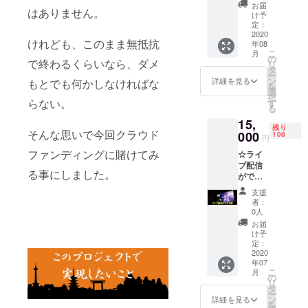
定】
8月～
料はお
お届
はありません。
EN-
2022年
客様負
け予
LAB.主
12月末
定：
担にな
催のラ
2020
日まで
りま
けれども、このまま無抵抗
年08
イブに1
■日程
す）
こ
月
回出演
2020年
の
で終わるくらいなら、ダメ
リ
（土・
8月～
タ
ー
日・祝
2022年
ン
詳細を見る
もとでも何かしなければな
を
日限
12月末
選
択
定）で
らない。
日 ※ご
す
る
きる権
希望の
15,
利で
日程を
残り
そんな思いで今回クラウド
す。 ソ
000
お伺い
100
円
ロ、ユ
したう
ファンディングに賭けてみ
☆ライ
ニッ
えで調
ブ配信
ト、バ
整させ
る事にしました。
ができ
ンドな
ていた
る権 ラ
ど編成
だきま
支援
イブハ
は問い
す ※行
者：
ウスEN-
ませ
政機関
0人
LAB.に
ん。 有
の要請
お届
てライ
効期
および
け予
ブ配信
限：
定：
社会情
ができ
2020
2020年
勢を鑑
年07
る権利
8月～
み日程
こ
月
です。
2022年
の
を変更
リ
4台のカ
12月末
タ
する場
ー
メラを
日まで
ン
合がご
詳細を見る
を
使用し