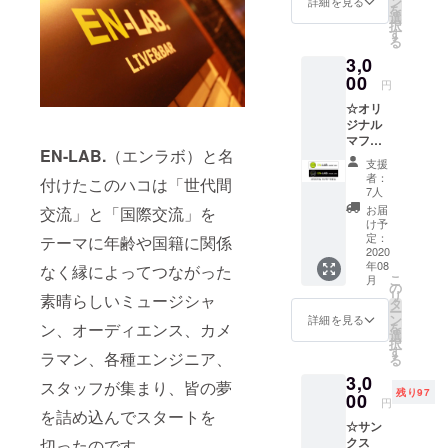
ン
詳細を見る
を
ジの
選
択
セット
す
る
です。
3,0
店頭で
のお渡
00
円
しか郵
☆オリ
送のど
ジナル
ちらか
マフ
をお選
EN-LAB.
（エンラボ）と名
ラータ
びくだ
支援
オル ラ
さい。
者：
付けたこのハコは「世代間
イブハ
※郵送を
7人
ウスEN-
ご希望
お届
交流」と「国際交流」を
LAB.の
の場合
け予
オリジ
は備考
定：
テーマに年齢や国籍に関係
ナルマ
2020
欄にご
年08
フラー
なく縁によってつながった
記入を
こ
月
タオル
お願い
の
リ
素晴らしいミュージシャ
です。
致しま
タ
ー
白もし
す（送
ン
詳細を見る
ン、オーディエンス、カメ
を
くは黒
料はお
選
択
のどち
客様負
す
ラマン、各種エンジニア、
る
らかひ
担にな
3,0
とつと
りま
スタッフが集まり、皆の夢
残り97
なりま
00
す） ※
円
す。 店
を詰め込んでスタートを
デザイ
☆サン
頭での
ンは多
クス
切ったのです。
お渡し
少変更