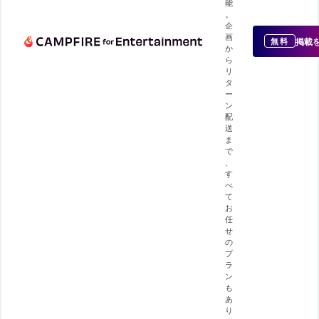
能
。
企
画
掲載
無料
か
ら
リ
タ
ー
ン
配
送
ま
で
、
す
べ
て
お
任
せ
の
プ
ラ
ン
も
あ
り