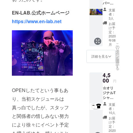
パー
か郵送
になる
ティー
のどち
場合が
支援
EN-LAB.公式ホームページ
招待券
らかを
ありま
者：
ご支援
お選び
す
3人
https://www.en-lab.net
に感謝
くださ
お届
して開
い。 ※
け予
催する
郵送を
定：
EN-
2020
ご希望
年08
LAB.サ
の場合
こ
月
ンクス
は備考
の
リ
パー
欄にご
タ
ー
ティー
記入を
ン
詳細を見る
を
の招待
お願い
選
択
券で
致しま
す
る
す。 バ
す（送
4,5
ンド演
料はお
奏、
00
客様負
円
オープ
担にな
☆オリ
ンマイ
りま
OPENしたてという事もあ
ジナルT
クなど
す） ※
シャツ
を含む
り、当初スケジュールは
デザイ
ライブ
ライブ
ンは多
支援
真っ白でしたが、スタッフ
ハウス
パー
少変更
者：
EN-
ティー
になる
10人
と関係者の惜しみない努力
LAB.の
。 チ
場合が
お届
オリジ
ケット1
ありま
け予
により徐々にイベント予定
ナルT
枚につ
定：
す
シャツ
2020
き1名様