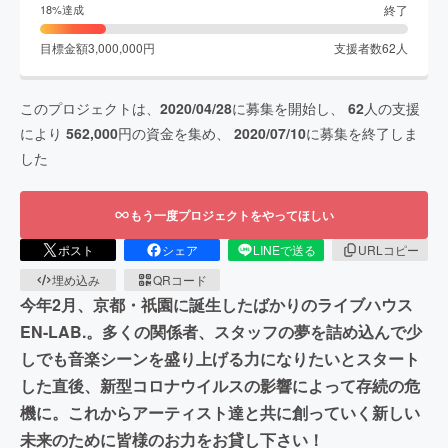
終了
18
%達成
目標金額
3,000,000
円
支援者数
62
人
このプロジェクトは、
2020/04/28
に募集を開始し、
62
人の支援
により
562,000
円の資金を集め、
2020/07/10
に募集を終了しま
した
もう一度プロジェクトをやってほしい
ポスト
シェア
LINEで送る
URLコピー
埋め込み
QRコード
今年2月、京都・祇園に誕生したばかりのライブハウス
EN-LAB.。多くの関係者、スタッフの夢を詰め込んで少
しでも音楽シーンを盛り上げる力になりたいとスタート
した直後、新型コロナウイルスの影響によって存続の危
機に。これからアーティスト達と共に創っていく新しい
未来のために皆様のお力をお貸し下さい！