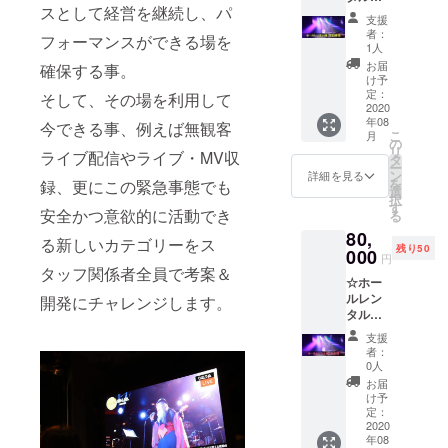
スEN-
や滞在
スとして経営を継続し、パ
【平日
迫力の
■日程
LAB.
費は自
支援
限定】
映像に
2020年
（京都
者：
己負担
フォーマンスができる場を
EN-
歌詞を
8月～
1人
市東山
でお願
LAB.を
付ける
2022年
区） ■
お届
いしま
確保する事。
1回ホー
編集も
12月末
け予
出演時
す
ルレン
可能で
定：
日 ※ご
そして、その場を利用して
間 18：
タル
2020
す。 撮
希望の
00～
年08
（平日
影には
今できる事、例えば無観客
日程を
22：00
こ
月
限定）
音響担
の
お伺い
の間で
リ
ライブ配信やライブ・MV収
できる
当、映
タ
したう
30分
ー
権利で
像担当
ン
えで調
詳細を見る
（セッ
を
録、更にこの緊急事態でも
す。 音
の2名の
選
整させ
ティン
択
楽ライ
スタッ
す
ていた
グ別）
安全かつ意欲的に活動でき
る
ブはも
フのみ
だきま
※会場
80,
ちろ
で対応
す ※行
OPEN
る新しいカテゴリーをス
残り50
ん、各
000
しま
政機関
前に15
円
種イベ
す。 有
タッフ関係者全員で考案＆
の要請
分程度
☆ホー
ントに
効期
および
のリ
ルレン
お使い
開発にチャレンジします。
限：
社会情
ハーサ
タル権
いただ
2020年
勢を鑑
ル時間
【土・
けま
8月～
み日程
あり ■
支援
日・祝
す。 有
2022年
を変更
者：
その他
日限
効期
12月末
0人
する場
交通費
定】
限：
日まで
合がご
お届
や滞在
EN-
2020年
■日程
け予
ざいま
費は自
LAB.を
8月～
定：
2020年
す ■場
己負担
1回ホー
2020
2022年
2020年
所 ライ
でお願
年08
ルレン
12月末
8月～
ブハウ