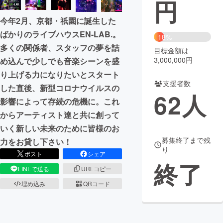
円
まちづくり・地域活性化
今年2月、京都・祇園に誕生した
ばかりのライブハウスEN-LAB.。
18%
多くの関係者、スタッフの夢を詰
CAMPFIRE for Social Good
CAMPFIRE Creation
目標金額は
3,000,000円
め込んで少しでも音楽シーンを盛
CAMPFIREふるさと納税
machi-ya
コミュニティ
り上げる力になりたいとスタート
支援者数
した直後、新型コロナウイルスの
62
人
影響によって存続の危機に。これ
からアーティスト達と共に創って
いく新しい未来のために皆様のお
募集終了まで残
力をお貸し下さい！
り
ポスト
シェア
終了
LINEで送る
URLコピー
埋め込み
QRコード