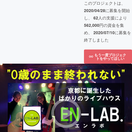
このプロジェクトは、
2020/04/28
に募集を開始
し、
62
人の支援により
562,000
円の資金を集
め、
2020/07/10
に募集を
終了しました
もう一度プロジェク
トをやってほしい