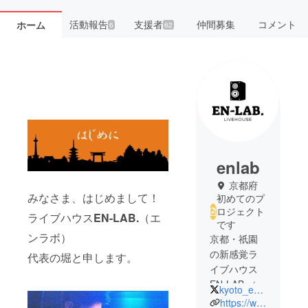
活動報告
支援者
仲間募集
コメント
ホーム
6
62
enlab
京都府
みなさま、はじめまして！
初めてのプ
ロジェクト
ライブハウス
EN-LAB.
（エ
です
ンラボ）
京都・祇園
の新感覚ラ
代表の堀と申します。
イブハウス
EN-LAB.（エ
kyoto_enlab
ンラボ）
https://www.en-lab.net