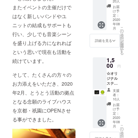
20人
EN-
またイベントの主催だけで
お届
LAB.ス
け予
タッフ
定：
はなく新しいバンドやユ
からの
2020
年08
ニットの結成もサポートも
手書き
こ
月
お礼
の
リ
行い、少しでも音楽シーン
メッ
タ
ー
セージ
ン
詳細を見る
を盛り上げる力になれれば
を
です。
選
択
手書き
す
という思いで現在も活動を
る
メッ
1,5
セージ
続けています。
をPDF
00
円
データ
☆オリ
にし
そして、たくさんの方々の
ジナル
て、E
お力添えをいただき、2020
ステッ
メール
カー＆
に添付
支援
年2月、とうとう活動の拠点
缶バッ
して送
者：
ジ ライ
信させ
10人
となる念願のライブハウス
ブハウ
ていた
お届
スEN-
だきま
け予
を京都・祇園にOPENさせ
LAB.の
す。
定：
オリジ
2020
る事ができました。
年08
ナルス
こ
月
テッ
の
リ
カー＆
タ
ー
缶バッ