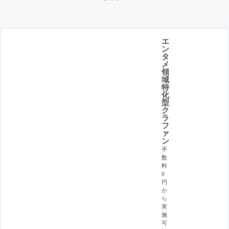
エ
ン
タ
メ
領
域
特
化
型
ク
ラ
フ
ァ
ン
手
数
料
0
円
か
ら
実
施
可