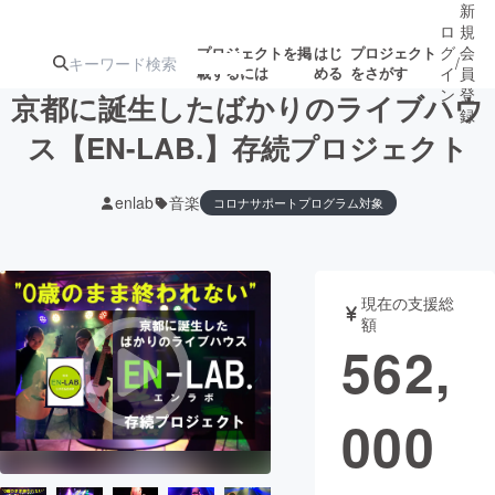
新
ロ
規
グ
会
プロジェクトを掲
はじ
プロジェクト
/
載するには
める
をさがす
イ
員
ン
登
京都に誕生したばかりのライブハウ
録
ス【EN-LAB.】存続プロジェクト
人気のプロ
注目のリ
注目の新着プロ
募集終了が近いプ
もうすぐ公開
enlab
音楽
コロナサポートプログラム対象
ジェクト
ターン
ジェクト
ロジェクト
されます
アート・写真
音楽
現在の支援総
額
562,
テクノロジー・ガジェット
ゲーム・サ
映像・映画
書籍・雑誌
000
ビジネス・起業
チャレンジ