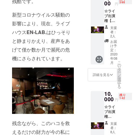
残酷です。
す。 店
00
記入を
398
がござ
円
頭での
お願い
います
☆ライ
お渡し
致しま
■会場
新型コロナウイルス騒動の
ブ出演
か郵送
す ※送
EN-
権【平
のどち
料はお
LAB.
影響により、現在、ライブ
日限
らかを
客様負
（京都
支援
定】
お選び
担にな
ハウス
EN-LAB.
はひっそり
市東山
者：
EN-
くださ
ります
2人
区） ■
LAB.主
と静まりかえり、産声をあ
い。 チ
※デザイ
その他
お届
催のラ
ケット
ンは多
け予
交通費
げて僅か数か月で瀕死の危
イブに1
の有効
定：
少変更
や滞在
回出演
2020
期限：
となる
費は自
機にさらされています。
年08
（平日
有効期
場合が
己負担
こ
月
限定）
限：
の
ありま
でお願
リ
できる
2020年
タ
す
いしま
ー
権利で
8月〜
ン
詳細を見る
す ※招
を
す。 ソ
2021年
選
待券はE
択
ロ、ユ
12月末
す
メール
る
ニッ
日まで
にて送
10,
ト、バ
※郵送を
信させ
残り
ンドな
000
ご希望
142
ていた
円
ど編成
の場合
だきま
☆ライ
は問い
は備考
す
ブ出演
ませ
欄にご
権
ん。 有
記入を
【土・
効期
残念ながら、このハコを救
お願い
支援
日・祝
限：
致しま
者：
日限
えるだけの財力が今の私に
2020年
す（送
8人