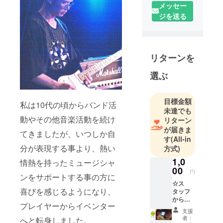
メッセー
バンドLIVE
ジを送る
はもちろ
ん、DJ・ク
ラブイベン
リターンを
ト、ダン
ス・上映
選ぶ
会・カラオ
ケ大会など
目標金額
マルチに使
私は10代の頃からバンド活
未達でも
えるエンタ
動やその他音楽活動を続け
リターン
メ空間
が届きま
てきましたが、いつしか自
す
(All-in
分が表現する事より、熱い
方式)
1,0
情熱を持ったミュージシャ
00
円
ンをサポートする事の方に
☆ス
喜びを感じるようになり、
タッフ
からの
プレイヤーからイベンター
お礼
支援
メッ
者：
へと転身しました。
セージ