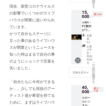
■日程
選
ざいま
択
た本格
2020年
す
す ■場
現在、新型コロナウイルス
る
ライブ
8月～
所 ライ
15,
動画を
2022年
ブハウ
の影響でいくつかのライブ
残り28
生配信
000
12月末
スEN-
円
できま
ハウスが閉業に追いやられ
日 ※ご
LAB.
☆MV・
す。 無
希望の
（京都
PV製作
ています。
観客で
日程を
市東山
ができ
の実施
お伺い
区） ■
かつて自分もステージに
る権
も可能
したう
出演時
支援
EN-
です。
えで調
間 18：
者：
立った事のあるライブハウ
LAB.の
ライブ
整させ
2人
00～
ステー
配信に
ていた
22：00
お届
スが閉業というニュースを
ジや店
は音響
だきま
け予
の間で
内をフ
担当、
定：
す ※行
知った時はまるで自分の事
30分
ル活用
2020
映像担
政機関
（セッ
年08
した
のようにショックで言葉を
当の2名
の要請
ティン
こ
月
MV・
のス
の
および
グ別）
リ
失いました。
PVの撮
タッフ
タ
社会情
※会場
ー
影＆編
のみで
ン
勢を鑑
詳細を見る
OPEN
を
集の提
対応し
選
み日程
前に15
択
供を受
ます。
す
を変更
分程度
「自分たちに今何ができる
る
けられ
有効期
する場
のリ
40,
る権利
限：
合がご
か」。少しでも現役のアー
ハーサ
残り
です。
000
2020年
149
ざいま
ル時間
円
最大7台
8月～
ティスト達が希望を持てる
す ■場
あり ■
☆ホー
のカメ
2022年
所 ライ
その他
ルレン
ために、まずはライブハウ
ラを使
12月末
ブハウ
交通費
タル権
用した
日まで