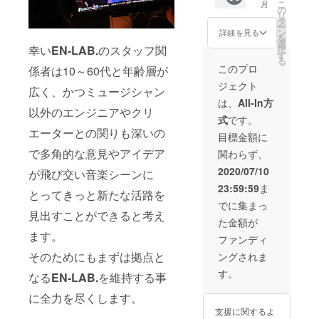
いしま
こ
月
タル
日まで
の
2022年
スEN-
す
リ
（土・
■日程
タ
12月末
LAB.
ー
日・祝
2020年
ン
日 ※ご
詳細を見る
（京都
を
日限
8月～
選
希望の
市東山
幸い
EN-LAB.
のスタッフ関
択
定）で
2022年
す
日程を
区） ■
る
きる権
12月末
お伺い
このプロ
配信時
係者は10～60代と年齢層が
利で
日まで
したう
間 13：
ジェクト
す。 音
の平日
えで調
広く、かつミュージシャン
00～
楽ライ
※ご希望
整させ
は、
All-In方
22：00
ブはも
以外のエンジニアやクリ
の日程
ていた
の間で
式
です。
ちろ
をお伺
だきま
30～60
エーターとの関りも深いの
ん、各
いした
す ※行
目標金額に
分
種イベ
うえで
政機関
（セッ
で多角的な意見やアイデア
関わらず、
ントに
調整さ
の要請
ティン
お使い
せてい
および
2020/07/10
グ別）
が飛び交い音楽シーンに
いただ
ただき
社会情
※配信開
23:59:59
ま
けま
ます ※
勢を鑑
とってきっと新たな活路を
始前に
す。 有
行政機
み日程
でに集まっ
30分程
効期
関の要
見出すことができると考え
を変更
度のリ
た金額が
限：
請およ
する場
ハーサ
ます。
2020年
び社会
合がご
ファンディ
ル時間
8月～
情勢を
ざいま
あり ■
そのためにもまずは拠点と
ングされま
2022年
鑑み日
す ■場
その他
12月末
程を変
所 ライ
す。
交通費
なる
EN-LAB.
を維持する事
日まで
更する
ブハウ
や滞在
■日程
場合が
スEN-
費は自
に全力を尽くします。
2020年
ござい
LAB.
己負担
支援に関するよ
8月～
ます ■
（京都
でお願