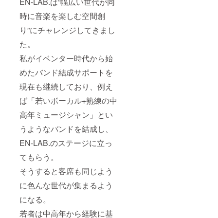
EN-LAB.は”幅広い世代が同
スEN-
負担で
LAB.
お願い
時に音楽を楽しむ空間創
（京都
します
市東山
り”にチャレンジしてきまし
区） ■
た。
ホール
レンタ
私がイベンター時代から始
ル時間
10：00
めたバンド結成サポートを
～24：
00の間
現在も継続しており、例え
で8時間
以内 ■
ば「若いボーカル+熟練の中
その他
高年ミュージシャン」とい
・お客
様はお
うようなバンドを結成し、
一人に
つき1ド
EN-LAB.のステージに立っ
リンク
代￥500
てもらう。
をお願
いしま
そうすると客席も同じよう
す ・交
通費や
に色んな世代が集まるよう
滞在費
になる。
は自己
負担で
若者は中高年から経験に基
お願い