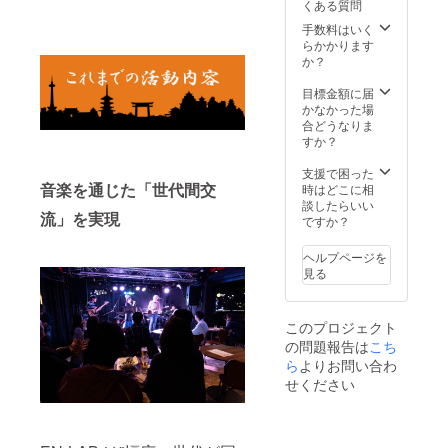
くある質問
2022年
場所 ラ
市東山
いしま
12月末
イブハ
手数料はいく
区） ■
す
日まで
ウスEN-
らかかります
撮影時
の土・
LAB.
か？
間 13：
日・祝
（京都
00～
日 ※ご
市東山
目標金額に届
22：00
希望の
区） ■
かなかった場
の間で
日程を
ホール
合どうなりま
180分程
お伺い
レンタ
すか？
度 ■そ
したう
ル時間
の他 ・
えで調
10：00
支援で困った
交通費
整させ
音楽を通じた「世代間交
～24：
時はどこに相
や滞在
ていた
00の間
談したらいい
費は自
流」を実現
だきま
で8時間
ですか？
己負担
す ※行
以内 ■
でお願
政機関
その他
いしま
ヘルプページを
の要請
・お客
す ・持
見る
および
様はお
ち込み
社会情
一人に
動画を
勢を鑑
つき1ド
混ぜた
このプロジェクト
み日程
リンク
編集も
の問題報告は
こち
を変更
代￥500
可能で
する場
ら
よりお問い合わ
をお願
す
合がご
いしま
せください
ざいま
す ・交
す ■場
通費や
所 ライ
滞在費
ブハウ
は自己