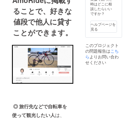
AmoRideに掲載す
い。
望があ
時はどこに相
れば自
ることで、好きな
談したらいい
転車の
ですか？
管理等
値段で他人に貸す
もこち
ヘルプページを
らで請
見る
ことができます。
け負い
ます。)
・御礼
このプロジェクト
メール
の問題報告は
こち
・サー
ビス
ら
よりお問い合わ
ページ
せください
に
「SPEC
IAL
THANK
S」とし
て支援
者様の
お名前
を表記
◎ 旅行先などで自転車を
いたし
ます。
使って観光したい人
は、
・感謝
を込め
た手書
きメッ