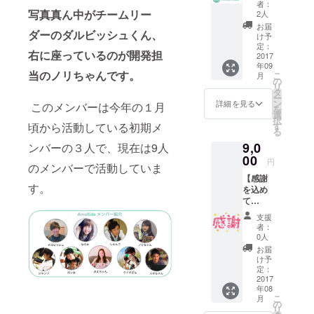
者：
プレゼ
写真真ん中がチームリー
2人
ン
お届
ダーのダルビッシュくん、
ト！！
け予
】 支援
定：
右に座っているのが開発担
してい
2017
年09
ただい
当のノリちゃんです。
こ
月
た方全
の
リ
員に、
タ
ー
AmoRi
ン
詳細を見る
このメンバーは今年の１月
を
deのス
選
択
テッ
頃から活動している初期メ
す
る
カーを
9,0
ンバーの３人で、現在は9人
プレゼ
ントし
00
円
のメンバーで活動していま
ま
【感謝
す！！
す。
を込め
て
AmoRi
支援
deから
者：
御礼の
0人
手紙を
お届
送りま
け予
す！！
定：
】 支援
2017
年08
してい
こ
月
ただい
の
リ
た方に