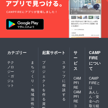
カテゴリー
起案サポート
サ
CAMP
ー
FIRE
テク
ま
プ
ス
ビ
につい
ノロ
ち
ロ
タ
ス
て
ジー
づ
ジ
ッ
・ガ
く
ェ
フ
CAM
CAMP
ジェ
り
ク
に
PFI
FIREと
ット
・
ト
相
RE
は
地
を
談
CAM
あんし
域
作
す
PFI
ん・安
活
る
る
RE
全への
性
資
コ
取り組