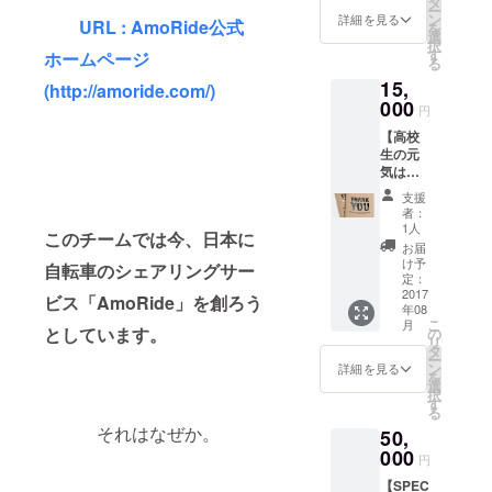
タ
ー
向け
ン
詳細を見る
URL : AmoRide公式
を
て、そ
選
択
れぞれ
す
ホームページ
る
のメン
15,
バーか
(http://amoride.com/)
ら感謝
000
円
のメー
【高校
ルを送
生の元
らせて
気は無
いただ
限
きま
支援
大！】
す。 ・
者：
〜メッ
感謝の
1人
このチームでは今、日本に
セージ
御礼
お届
カード
メール
け予
自転車のシェアリングサー
で元気
(AmoRi
定：
をもら
2017
deメン
ビス「AmoRide」を創ろう
年08
お
バーか
こ
月
う！！
としています。
ら)
の
リ
〜 ・感
タ
ー
謝を込
ン
詳細を見る
を
めた"手
選
択
書
す
る
き"メッ
それはなぜか。
50,
セージ
カード
000
円
・感謝
【SPEC
の御礼