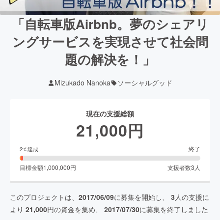
「自転車版Airbnb。夢のシェアリ
ングサービスを実現させて社会問
題の解決を！」
Mizukado Nanoka
ソーシャルグッド
現在の支援総額
21,000
円
終了
2
%達成
目標金額
1,000,000
円
支援者数
3
人
このプロジェクトは、
2017/06/09
に募集を開始し、
3
人の支援に
より
21,000
円の資金を集め、
2017/07/30
に募集を終了しました