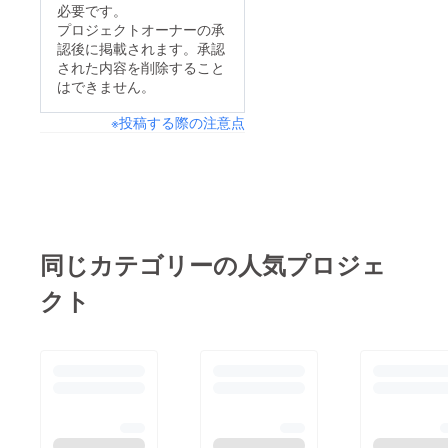
http://seedtree.media/
必要です。
与えられた時間は平等
2017/06/11/amoride/
プロジェクトオーナーの承
に皆わずか２分！史上
認後に掲載されます。承認
最短スピーチでした！
された内容を削除すること
はできません。
この短い２分間で私が
選んだトークテーマは
※投稿する際の注意点
「なぜAmoRideを創っ
たのか」「AmoRideで
解決したい課題」につ
いてです。ここでもう
一度おさらいします。
同じカテゴリーの人気プロジェ
私たちは２１世紀にお
ける社会問題「放置・
クト
廃棄自転車問題」を解
決します。 「個人で
自転車を所有する時
代」から「国民全員で
自転車をシェアする時
代」へ イノベーショ