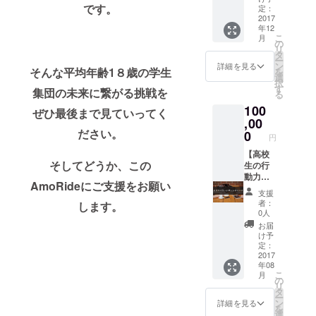
です。
名を希
de誰よ
い。
定：
望の方
りも早
2017
年12
は別途
くこの
こ
月
メール
AmoRi
の
リ
にてご
deを体
タ
ー
連絡く
験する
ン
詳細を見る
そんな平均年齢1８歳の学生
を
ださ
ことが
選
択
い。 ・
できま
す
集団の
未来に繋がる挑戦を
る
感謝の
す！！
100
御礼
・サー
ぜひ最後まで見ていってく
メール
ビス開
,00
(AmoRi
始よ
ださい。
0
円
deメン
り"１ヶ
バーか
月"早く
【高校
そしてどうか、この
ら)
先行体
生の行
験でき
動力は
AmoRideにご支援をお願い
る権利
無限
支援
※東京、
大！！
者：
します。
京都、
！】 〜
0人
広島に
あなた
お届
お住い
の住ん
け予
の方限
でる街
定：
定とさ
まで出
2017
年08
せてい
張し、
こ
月
ただき
AmoRi
の
リ
ます。
deの魅
タ
ー
※サービ
力を
ン
詳細を見る
を
ス開始
たっぷ
選