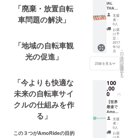
IAL
メール
「廃棄・放置自転
THANK
(AmoRi
S！！】
deメン
支援
車問題の解決」
〜支援
バーか
者：
者様の
ら) ・
0人
お名前
サービ
お届
をサー
スペー
け予
ビス
ジに
定：
ページ
2017
「地域の自転車観
「SPEC
年12
に表
IAL
こ
月
記〜 ・
THANK
の
光の促進」
リ
サービ
S」とし
タ
ー
スペー
て支援
ン
詳細を見る
を
ジに
者様の
選
択
「SPEC
お名前
す
る
IAL
を表記
「今よりも快適な
100
THANK
いたし
S」とし
,00
ます。
未来の自転車サイ
て支援
※ニック
0
円
者様の
ネー
お名前
【世界
クルの仕組みを作
ム、匿
を表記
最速で
名を希
いたし
AmoRi
望の方
る」
ま
deを体
は別途
支援
す！！
験しよ
メール
者：
※ニック
う！！
にてご
0人
ネー
】
連絡く
この３つがAmoRideの目的
お届
ム、匿
AmoRi
ださ
け予