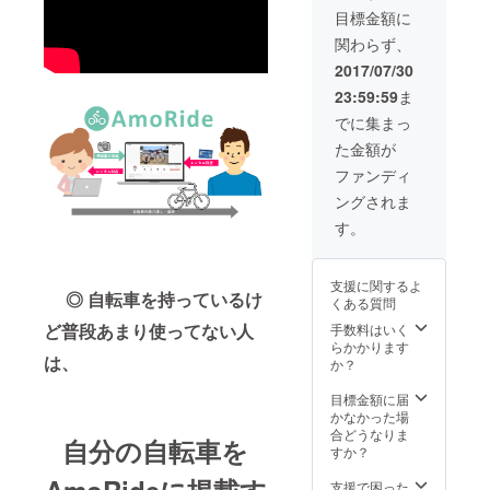
「SPEC
で、い
ナーと
目標金額に
IAL
ろいろ
なり、
関わらず、
THANK
語りま
自転車
S」とし
す。 気
を持っ
2017/07/30
て支援
になっ
ていな
23:59:59
ま
者様の
ている
くても
お名前
疑問や
実際に
でに集まっ
を表記
あれこ
誰かに
た金額が
いたし
れなど
シェア
ます。
を話し
するこ
ファンディ
・感謝
ましょ
とがで
ングされま
を込め
う！ ※
きま
た手書
遠方の
す！！
す。
きメッ
場合、
(1台)
セージ
交通費
(自転車
カード
を別途
を設置
支援に関するよ
・御礼
いただ
してか
◎ 自転車を持っているけ
くある質問
メール
く可能
ら１年
※ニック
性がご
間、自
ど普段あまり使ってない人
手数料はいく
ネー
ざいま
転車の
らかかります
は、
ム、匿
す。
オー
か？
名を希
ナーと
望の方
して自
目標金額に届
は別途
由に貸
かなかった場
メール
し出す
合どうなりま
自分の自転車を
にてご
ことが
すか？
連絡く
可能で
ださ
す。要
支援で困った