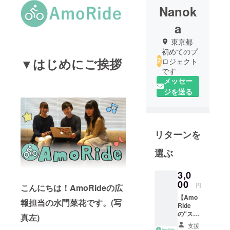
Nanok
a
東京都
初めてのプ
▼はじめにご挨拶
ロジェクト
です
メッセー
ジを送る
リターンを
選ぶ
3,0
00
円
こんにちは！AmoRideの広
【Amo
報担当の水門菜花です。(写
Ride
の"ス
真左)
テッ
支援
カー"を