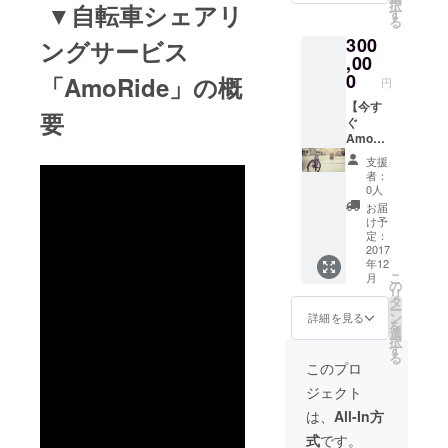
択
▼自転車シェアリ
の準備
りお届
す
る
が整い
けしま
300
次第、
す！！
ングサービス
AmoRi
〜 僕た
,00
de先行
ちがあ
0
「AmoRide」の概
円
体験会
なたの
を開催
住んで
【今す
要
します
いる街
ぐ
の
まで
AmoRi
で、"お
行っ
deの
支援
届け予
て、
オー
者：
定日"を
AmoRi
ナーに
0人
大幅に
deの
なろ
お届
遅れて
サービ
う！！
け予
しまう
スを細
】 ・
定：
可能性
かくプ
AmoRi
2017
年12
があり
レゼ
deの公
こ
月
ます。
ン、
式の自
の
リ
予めご
トーク
転車の
タ
ー
了承く
しま
オー
ン
詳細を見る
を
ださ
す！！
ナーに
選
択
い。 ・
この
なる権
す
る
御礼
AmoRi
利
このプロ
メール
deの
AmoRi
ジェクト
・サー
きっか
deの公
ビス
けから
式の自
は、
All-In方
ページ
最近の
転車の
式
です。
に
悩みま
オー