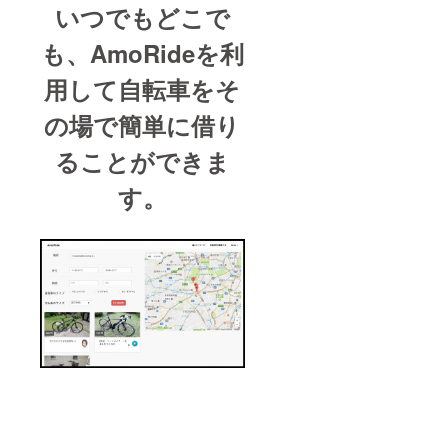
いつでもどこで
セージ
カード
・
も、AmoRideを利
AmoRi
deの5０
用して自転車をそ
００円
分の
の場で簡単に借り
クーポ
ン (サー
ることができま
ビス開
始と同
時に発
す。
行いた
しま
す。) ※
ニック
ネー
ム、匿
名を希
望の方
は別途
メール
にてご
連絡く
ださ
い。