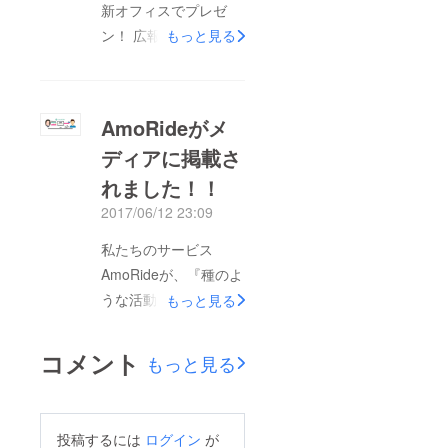
新オフィスでプレゼ
ン！ 広報を主に担当
もっと見る
しています、なのかで
す。 昨日キャンプ
ファイヤーオフィスで
AmoRideがメ
開催された「joinny
ディアに掲載さ
the pitch#2」というイ
れました！！
ベントに参加してきま
した！ 「joinny the
2017/06/12 23:09
pitch」とは、高校生や
私たちのサービス
大学生、社会人の方１
AmoRideが、『種のよ
０人ほどが集まって自
うな活動を広めて芽を
もっと見る
分がやっていること好
出すためのメディアサ
きなことについてノー
イト"SEEDTREE"』で
コメント
テーマでピッチ（投げ
もっと見る
取り上げてもらえまし
かけるようなスピー
た！ぜひ一読してみて
チ！）をするイベント
ください！
です。 スピーカーに
投稿するには
ログイン
が