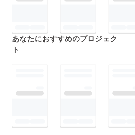
ンします。 これらの
問題解決・イノベー
ションを達成する第一
歩が「CtoCの自転車
シェアリングサービ
あなたにおすすめのプロジェク
ス」であり、クラウド
ト
ファンディング挑戦な
のです。 NEW！3000
円リターン追加！
（6/15） みなさんの
ご支援、お待ちしてお
ります！