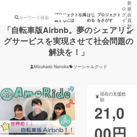
新
ロ
規
グ
会
プロジェクトを掲
はじ
プロジェクト
/
載するには
める
をさがす
イ
員
ン
登
「自転車版Airbnb。夢のシェアリン
録
グサービスを実現させて社会問題の
解決を！」
人気のプロ
注目のリ
注目の新着プロ
募集終了が近いプ
もうすぐ公開
ジェクト
ターン
ジェクト
ロジェクト
されます
Mizukado Nanoka
ソーシャルグッド
アート・写真
音楽
現在の支援総
テクノロジー・ガジェット
ゲーム・サ
額
21,0
映像・映画
書籍・雑誌
00
円
ビジネス・起業
チャレンジ