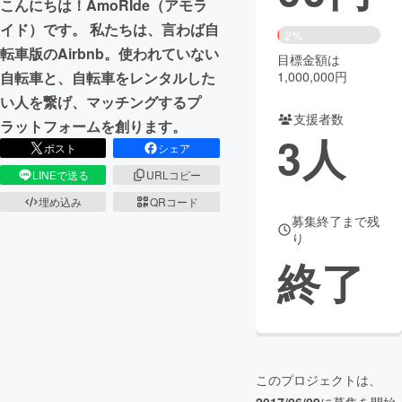
こんにちは！AmoRIde（アモラ
イド）です。 私たちは、言わば自
まちづくり・地域活性化
2%
転車版のAirbnb。使われていない
目標金額は
1,000,000円
自転車と、自転車をレンタルした
CAMPFIRE for Social Good
CAMPFIRE Creation
い人を繋げ、マッチングするプ
CAMPFIREふるさと納税
machi-ya
コミュニティ
支援者数
ラットフォームを創ります。
3
人
ポスト
シェア
LINEで送る
URLコピー
埋め込み
QRコード
募集終了まで残
り
終了
このプロジェクトは、