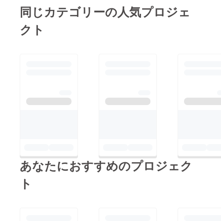
店もコラボさせていた
願い致します。 この
同じカテゴリーの人気プロジェ
だきました。よろしけ
支援プロジェクトは残
クト
ればご覧ください（1
り一週間5/28締め切り
分間の見やすい動画で
となります。最後まで
す）。お客様熱唱ピッ
どうぞ宜しくお願い致
クアップ映像も作って
します。新宿２１世紀
みました（これも見や
バンドマスター 山
すく５分間くらいにま
本健児
とめております）。再
開後には上記映像のよ
うに、また皆様に大熱
唱していただきたいと
思います。引き続き、
あなたにおすすめのプロジェク
新宿２１世紀を宜しく
お願い致します。ライ
ト
ブハウス新宿２１世紀
バンドマスター 山
本健児