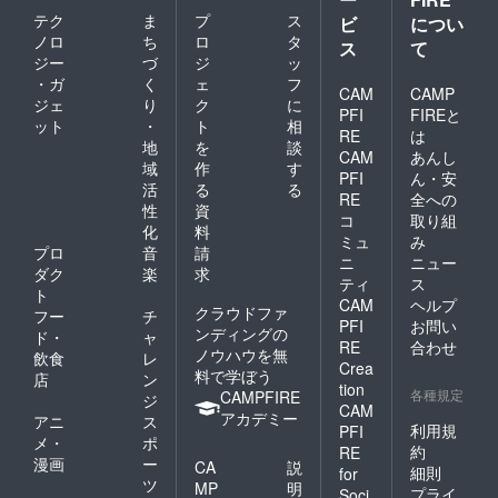
テク
ま
プ
ス
ビ
につい
ノロ
ち
ロ
タ
ス
て
ジー
づ
ジ
ッ
・ガ
く
ェ
フ
CAM
CAMP
ジェ
り
ク
に
PFI
FIREと
ット
・
ト
相
RE
は
地
を
談
CAM
あんし
域
作
す
PFI
ん・安
活
る
る
RE
全への
性
資
コ
取り組
化
料
ミュ
み
プロ
音
請
ニ
ニュー
ダク
楽
求
ティ
ス
ト
CAM
ヘルプ
クラウドファ
フー
チ
PFI
お問い
ンディングの
ド・
ャ
RE
合わせ
ノウハウを無
飲食
レ
Crea
料で学ぼう
店
ン
tion
各種規定
CAMPFIRE
ジ
CAM
アカデミー
アニ
ス
利用規
PFI
メ・
ポ
約
RE
漫画
ー
CA
説
細則
for
ツ
MP
明
プライ
Soci