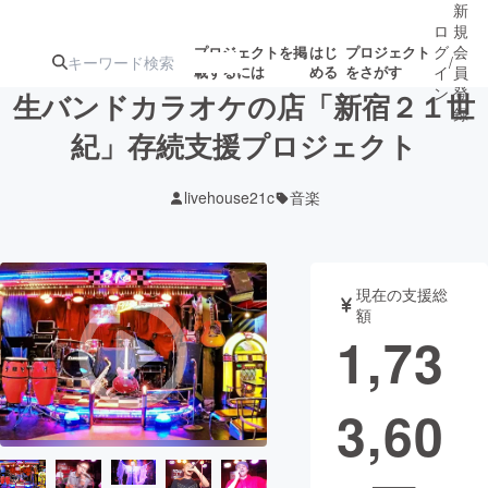
新
ロ
規
グ
会
プロジェクトを掲
はじ
プロジェクト
/
載するには
める
をさがす
イ
員
ン
登
生バンドカラオケの店「新宿２１世
録
紀」存続支援プロジェクト
人気のプロ
注目のリ
注目の新着プロ
募集終了が近いプ
もうすぐ公開
livehouse21c
音楽
ジェクト
ターン
ジェクト
ロジェクト
されます
アート・写真
音楽
現在の支援総
額
1,73
テクノロジー・ガジェット
ゲーム・サ
3,60
映像・映画
書籍・雑誌
ビジネス・起業
チャレンジ