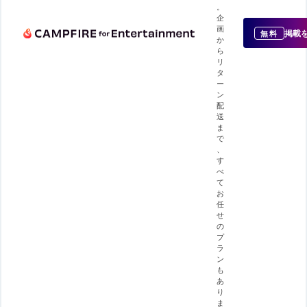
。
企
画
掲載
無料
か
ら
リ
タ
ー
ン
配
送
ま
で
、
す
べ
て
お
任
せ
の
プ
ラ
ン
も
あ
り
ま