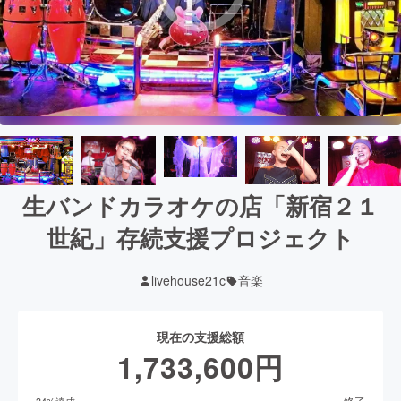
生バンドカラオケの店「新宿２１
世紀」存続支援プロジェクト
livehouse21c
音楽
現在の支援総額
1,733,600
円
終了
34
%達成