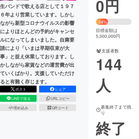
0
円
生バンドで歌える店として１９７
まちづくり・地域活性化
６年より営業しています。しかし
34%
ながら新型コロナウイルスの影響
目標金額は
CAMPFIRE for Social Good
CAMPFIRE Creation
によりほとんどの予約がキャンセ
5,000,000円
ルになってしまいました。自粛要
CAMPFIREふるさと納税
machi-ya
コミュニティ
請により「いまは早期収束が大
支援者数
事」と捉え休業しております。し
144
かしながら家賃などの運営費が出
ていくばかり。支援していただけ
人
ると有難く存じます。
ポスト
シェア
LINEで送る
URLコピー
募集終了まで残
埋め込み
QRコード
り
終了