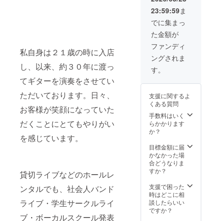
生バン
からお
のリ
23:59:59
ま
ドで
選びい
ターン
益々楽
ただけ
でご支
でに集まっ
しい時
ます）
援いた
た金額が
間を過
☆二時
だいた
ごして
間制
場合は
ファンディ
私自身は２１歳の時に入店
いただ
（充分
8000円
ングされま
けま
にお楽
コース
し、以来、約３０年に渡っ
す。 ご
しみい
（フ
す。
来店時
ただけ
リード
てギターを演奏をさせてい
に責任
ます。
リンク
を持っ
もちろ
生オケ
ただいております。日々、
支援に関するよ
て提供
んオプ
お楽し
くある質問
させて
ション
お客様が笑顔になっていた
み券）
いただ
で延長
手数料はいく
にスラ
きま
だくことにとてもやりがい
も可能
らかかります
イドさ
す。 再
で
か？
せてい
を感じています。
開後は
す。）
ただ
大いに
☆生オ
目標金額に届
き、差
生オケ
ケ歌い
かなかった場
額を頂
をお楽
放題！
合どうなりま
戴致し
しみ下
再開後
すか？
ます。
貸切ライブなどのホールレ
さい。
は大い
ご了承
いつも
に生オ
支援で困った
下さい
ンタルでも、社会人バンド
ありが
ケをお
時はどこに相
ま
とうご
ライブ・学生サークルライ
楽しみ
談したらいい
せ。）
ざいま
下さ
ですか？
チケッ
ブ・ボーカルスクール発表
す。 チ
い。 い
ト有効