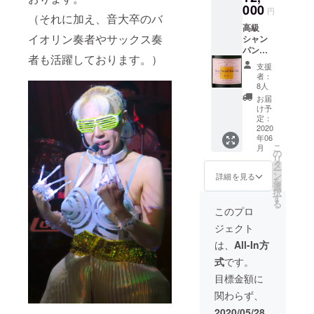
円以上
000
分をお
円
（それに加え、音大卒のバ
を頂戴
得な割
高級
してお
引価格
イオリン奏者やサックス奏
シャン
ります
でお楽
パン・
がお得
しみい
者も活躍しております。）
ヴーヴ
に生オ
ただけ
支援
クリ
ケを楽
ます。
者：
コ・ロ
しんで
再開後
8人
ゼ（当
いただ
は迫力
お届
店通常
けま
の生オ
け予
価格１
す。 ☆
定：
ケをお
６００
2020
当店指
楽しみ
年06
０円）
定ドリ
下さ
こ
月
を大特
ンクが
の
い。
リ
価価格
飲み放
タ
（初め
ー
で。 華
題！
ン
てのお
詳細を見る
を
やかさ
（ビー
選
客様か
択
を兼ね
ル・ウ
す
どうか
る
備えた
イス
は入場
このプロ
豊かな
キー・
時に確
ジェクト
味わい
ハイ
認させ
が魅力
ボー
ていた
は、
All-In方
のシャ
ル・焼
だきま
式
です。
ンパー
酎・カ
す。二
ニュで
クテ
回目以
目標金額に
す。 美
ル・ソ
降のお
関わらず、
味しい
フトド
客様に
お酒と
リンク
こちら
2020/05/28