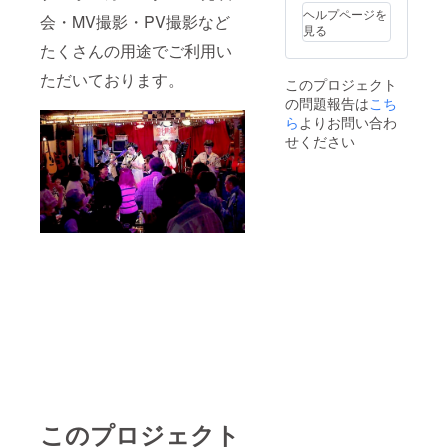
ケット
つもあ
期限；
ヘルプページを
会・MV撮影・PV撮影など
有効期
りがと
再開後
見る
限；再
うござ
〜 ２０
たくさんの用途でご利用い
開後 〜
いま
２０年
２０２
す。 チ
１２月
ただいております。
このプロジェクト
０年１
ケット
３１日
の問題報告は
こち
２月３
有効期
まで
１日ま
ら
よりお問い合わ
限；再
（当店
で（当
開後 〜
の休業
せください
店の休
２０２
日は省
業日は
０年１
く）
省く
２月３
１日ま
で（当
店の休
業日は
省く）
このプロジェクト