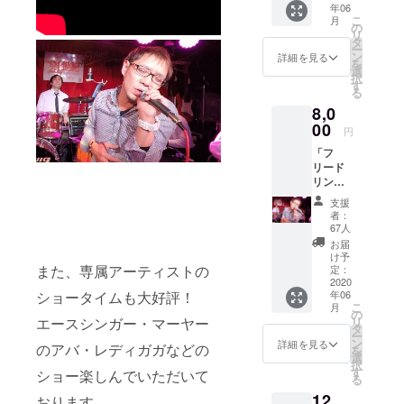
年06
だきま
するこ
こ
月
す。
とがで
の
リ
（また
きま
タ
ー
はご来
す。 ご
ン
詳細を見る
を
店時ま
都合許
選
択
でお預
す場合
す
る
かり）
はリ
8,0
おため
ターン
し
00
の額に
円
チャー
上乗せ
「フ
ジ３０
してご
リード
００
支援頂
リンク
円・生
けます
生オケ
オケ二
と幸い
支援
お楽し
曲分２
です。
者：
み券」
０００
67人
をお送
円・ワ
お届
り致し
ンドリ
け予
ます。
また、専属アーティストの
ンク１
定：
（また
2020
０００
年06
ショータイムも大好評！
はご来
円・
こ
月
店時ま
サービ
の
リ
エースシンガー・マーヤー
でお預
ス勢及
タ
ー
かり）
び消費
ン
詳細を見る
のアバ・レディガガなどの
を
通常で
税１
選
択
すと平
３％ 合
す
ショー楽しんでいただいて
る
均単価
計６７
12,
10000
８０円
おります。