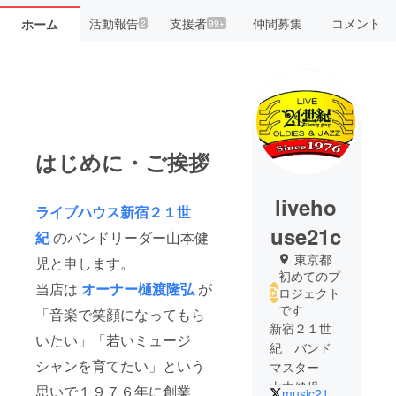
活動報告
支援者
仲間募集
コメント
ホーム
2
99+
はじめに・ご挨拶
liveho
ライブハウス新宿２１世
use21c
紀
のバンドリーダー山本健
東京都
児と申します。
初めてのプ
当店は
オーナー樋渡隆弘
が
ロジェクト
です
「音楽で笑顔になってもら
新宿２１世
いたい」「若いミュージ
紀 バンド
シャンを育てたい」という
マスター
山本健児
思いで１９７６年に創業
music21seiki