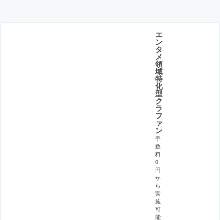
エ
ン
タ
メ
領
域
特
化
型
ク
ラ
フ
ァ
ン
手
数
料
0
円
か
ら
実
施
可
能