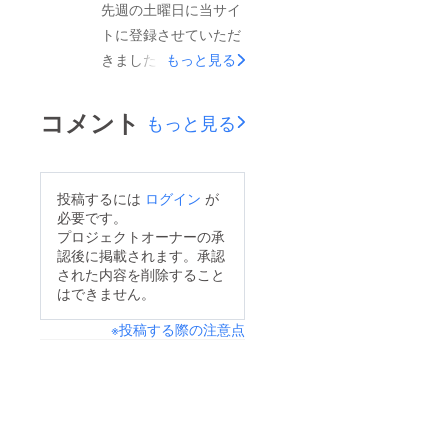
先週の土曜日に当サイ
ライブハウス・レ
トに登録させていただ
ジャー系はまだガマン
きましたが、早速たく
もっと見る
の時期が続きます。
さんのご支援をいただ
営業再開後はしっかり
き感謝申し上げます。
と消毒作業を施し、バ
コメント
もっと見る
当方のみならず、世の
ンドマン・スタッフも
中全体が大変な中でご
フェイスシールド着用
支援いただき、感謝の
など可能な限り三密を
投稿するには
ログイン
が
気持ちでいっぱいで
避けながらやっていき
必要です。
す。緊急事態宣言の解
プロジェクトオーナーの承
たいと思います。 ど
認後に掲載されます。承認
除はまだ微妙ではあり
うぞ再開の折には、安
された内容を削除すること
ますが、しっかりと再
心して大声でバンドを
はできません。
開に向けて準備したい
バックに歌って下さい
※投稿する際の注意点
と思います。Twitterや
ませ。 無観客配信・
Facebookでもお知ら
入場者限定イベントな
せさせていただきまし
どでのホールレンタル
たが、いまさらながら
もやっております。こ
星野源さんの動画に当
ちらも併せて宜しくお