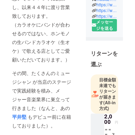
１９７０年
https://www.livehouse21c.com/
し、以来４４年に渡り営業
京都生まれ
https://www.facebook.com/livehouse21c/
致しております。
https://www.instagram.com/livehouse21c/
高校卒業
メッセー
後、プロの
（カラオケにバンドが合わ
ジを送る
ギターリス
せるのではない、ホンモノ
トを目指し
の生バンドカラオケ（生オ
て上京
２１歳の時
ケ）で歌える店としてご愛
リターンを
に新宿２１
顧いただいております。）
世紀に入店
選ぶ
以来３０年
その間、たくさんのミュー
近くに渡
目標金額
ジシャン が当店のステージ
り、お客様
未達でも
の生オケ伴
で実践経験を積み、メ
リターン
奏をさせて
が届きま
ジャー音楽業界に巣立って
す
(All-in
いただいて
行きました（なんと、あの
方式)
2,0
平井堅
もデビュー前に在籍
00
円
しておりました）。
＝＝
＝ ス