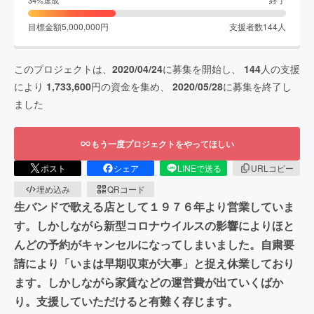
目標金額
5,000,000
円
支援者数
144
人
このプロジェクトは、
2020/04/24
に募集を開始し、
144
人の支援
により
1,733,600
円の資金を集め、
2020/05/28
に募集を終了し
ました
もう一度プロジェクトをやってほしい
ポスト
シェア
LINEで送る
URLコピー
埋め込み
QRコード
生バンドで歌える店として１９７６年より営業していま
す。しかしながら新型コロナウイルスの影響によりほと
んどの予約がキャンセルになってしまいました。自粛要
請により「いまは早期収束が大事」と捉え休業しており
ます。しかしながら家賃などの運営費が出ていくばか
り。支援していただけると有難く存じます。