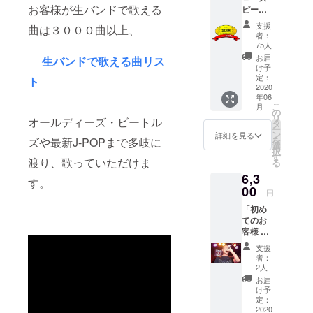
お客様が生バンドで歌える
ピード
応援
支援
曲は３０００曲以上、
＝＝
者：
＝
75人
皆様
お届
生バンドで歌える曲リス
からの
け予
支援金
定：
ト
として
2020
年06
受け取
こ
月
らせて
の
リ
オールディーズ・ビートル
いただ
タ
ー
きま
ン
詳細を見る
を
ズや最新J-POPまで多岐に
す。御
選
択
礼の
す
渡り、歌っていただけま
る
メッ
6,3
セージ
す。
をお送
00
円
りさせ
「初め
ていた
てのお
だきま
客様 生
す。 ご
オケお
支援を
支援
ためし
してい
者：
パッ
ただく
2人
ク」券
際に
お届
をお送
『上乗
け予
りさせ
せ支
定：
ていた
2020
援』を