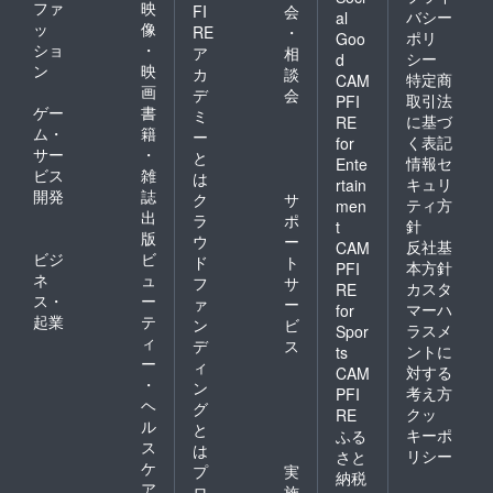
ファ
映
FI
会
バシー
al
ッ
像
RE
・
ポリ
Goo
ショ
・
ア
相
シー
d
ン
映
カ
談
特定商
CAM
画
デ
会
取引法
PFI
ゲー
書
ミ
に基づ
RE
ム・
籍
ー
く表記
for
サー
・
と
情報セ
Ente
ビス
雑
は
キュリ
rtain
開発
誌
ク
サ
ティ方
men
出
ラ
ポ
針
t
版
ウ
ー
反社基
CAM
ビジ
ビ
ド
ト
本方針
PFI
ネ
ュ
フ
サ
カスタ
RE
ス・
ー
ァ
ー
マーハ
for
起業
テ
ン
ビ
ラスメ
Spor
ィ
デ
ス
ントに
ts
ー
ィ
対する
CAM
・
ン
考え方
PFI
ヘ
グ
クッ
RE
ル
と
キーポ
ふる
ス
は
リシー
さと
ケ
プ
実
納税
ア
ロ
施