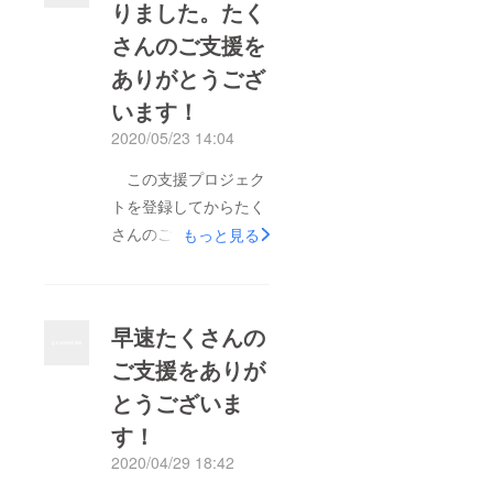
りました。たく
さんのご支援を
ありがとうござ
います！
2020/05/23 14:04
この支援プロジェク
トを登録してからたく
さんのご支援をいただ
もっと見る
きました。本当にあり
がとうございます。
世間的にはようやくで
早速たくさんの
すが、飲食店の営業時
ご支援をありが
間拡大・登校の開始な
とうございま
ど少しずつですが先が
見える状況になってま
す！
いりました。 しか
2020/04/29 18:42
しながら我々のような