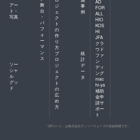
AD
アー
舞
ジ
事
FOR
ト・
台
ェ
例
ALL
写真
・
ク
HIO
パ
ト
KOS
フ
の
HI
ォ
作
JFA
ー
り
クラ
マ
方
ウド
ン
プ
統
ファ
ス
ロ
計
ン
ソー
ジ
デ
ディ
シャ
ェ
ー
ング
ル
ク
タ
mac
グッ
ト
hi-ya
ド
の
補助
広
金申
め
請サ
方
ポー
ト
「QRコード」は株式会社デンソーウェーブの登録商標です。