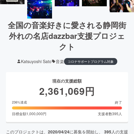
全国の音楽好きに愛される静岡街
外れの名店dazzbar支援プロジェ
クト
Katsuyoshi Sato
音楽
コロナサポートプログラム対象
現在の支援総額
2,361,069
円
終了
236
%達成
目標金額
1,000,000
円
支援者数
395
人
このプロジェクトは、
2020/04/24
に募集を開始し、
395
人の支援