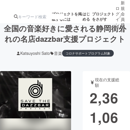
新
ロ
規
グ
会
プロジェクトを掲
はじ
プロジェクト
/
載するには
める
をさがす
イ
員
ン
登
全国の音楽好きに愛される静岡街外
録
れの名店dazzbar支援プロジェクト
人気のプロ
注目のリ
注目の新着プロ
募集終了が近いプ
もうすぐ公開
Katsuyoshi Sato
音楽
コロナサポートプログラム対象
ジェクト
ターン
ジェクト
ロジェクト
されます
アート・写真
音楽
現在の支援総
額
2,36
テクノロジー・ガジェット
ゲーム・サ
映像・映画
書籍・雑誌
1,06
ビジネス・起業
チャレンジ