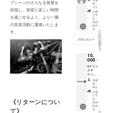
ブシーンのさらなる発展を
IWAZA
ダウン
者：
※店舗・
KI、デ
メ
13人
郵送で
目指し、皆様と楽しい時間
ザイ
ニュー
お届
の受け
ナーの
よりご
け予
渡しが
を過ごせるよう、より一層
KRAK
定：
希望の
可能で
による
2020
受け取
の音楽活動に邁進いたしま
す。
年07
コラボT
り方法
【特
こ
月
シャツ
の
す。
を選択
徴】 厚
リ
■ ペイ
タ
くださ
みのあ
ー
ンター
ン
い。 ※T
詳細を見る
るコッ
を
の
選
シャツ
トン生
択
TAKER
す
につい
地のス
る
U
ては受
クエア
10,
IWAZA
注生産
トート
KI、デ
000
の為、
円
バッグ
ザイ
ボディ
です。
■ドリン
ナーの
の在庫
A3サイ
クチ
KRAK
状況や
ズが入
ケット8
による
工場の
りオー
枚(無期
オリジ
稼働状
支援
プン
限) ■オ
ナルス
況に
者：
キャン
リジナ
テッ
59人
よって
パス用
ルス
カー ※
はお時
お届
バッグ
テッ
サイズ
け予
間を頂
など、
カー ■
は
定：
《リターンについ
く場合
幅広い
オリジ
2020
S/M/L/X
もござ
用途に
年06
ナル
Lの中か
いま
て》
ご利用
こ
月
フェイ
ら一点
の
す。予
いただ