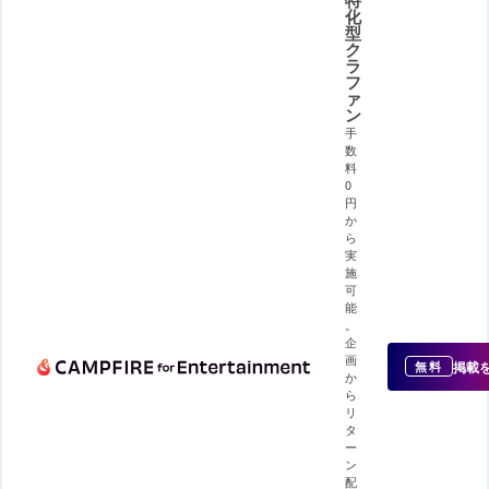
化
型
ク
ラ
フ
ァ
ン
手
数
料
0
円
か
ら
実
施
可
能
。
企
画
掲載
無料
か
ら
リ
タ
ー
ン
配