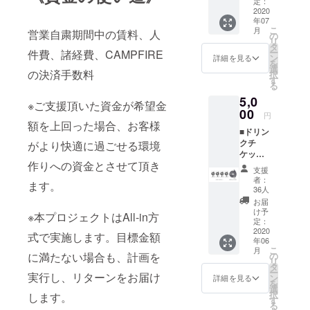
定：
による
2020
年07
コラボ
こ
月
営業自粛期間中の賃料、人
トート
の
リ
バッグ
タ
ー
件費、諸経費、CAMPFIRE
■ ペイ
ン
詳細を見る
を
ンター
選
の決済手数料
択
の
す
る
TAKER
5,0
U
※ご支援頂いた資金が希望金
IWAZA
00
円
KI、デ
額を上回った場合、お客様
■ドリン
ザイ
クチ
ナーの
がより快適に過ごせる環境
ケット4
KRAK
作りへの資金とさせて頂き
枚(無期
による
支援
限) ■オ
オリジ
者：
ます。
リジナ
ナルス
36人
ルス
テッ
お届
テッ
カー ※
け予
※本プロジェクトはAll-in方
カー ■
キャン
定：
オリジ
2020
バスカ
式で実施します。目標金額
年06
ナル
レッジ
こ
月
フェイ
トート
の
に満たない場合も、計画を
リ
スタオ
バッグ
タ
ー
ル ※店
実行し、リターンをお届け
（Ｌ）
ン
詳細を見る
を
舗・郵
ワイド
選
択
します。
送での
ナチュ
す
る
受け渡
ラル ※