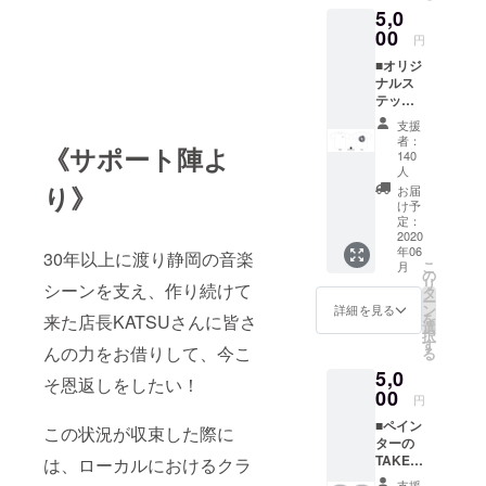
5,0
しとな
平織り
りま
00
の厚手
円
す。 ※
生地
■オリジ
グッズ
で、帆
ナルス
の画像
布とも
テッ
はあく
いいま
カー ■
までイ
す。
支援
オリジ
メージ
その名
者：
《サポート陣よ
ナルT
です。
の通り
140
シャツ
人
帆船の
※サイズ
り》
マスト
お届
は
け予
にも使
S/M/L/X
定：
われる
2020
Lの中か
丈夫な
年06
ら一点
30年以上に渡り静岡の音楽
生地で
こ
月
お選び
の
す。 ※
リ
シーンを支え、作り続けて
頂けま
タ
色はオ
ー
す。 ※
ン
詳細を見る
リジナ
を
来た店長KATSUさんに皆さ
カラー
選
ルの一
択
は
す
色とな
んの力をお借りして、今こ
る
WHITE/
りま
5,0
BLACK
す。 ※
そ恩返しをしたい！
00
からお
グッズ
円
選び頂
の画像
■ペイン
けま
この状況が収束した際に
はあく
ターの
す。 ※
までイ
TAKER
は、ローカルにおけるクラ
支援時
メージ
U
にプル
です。
支援