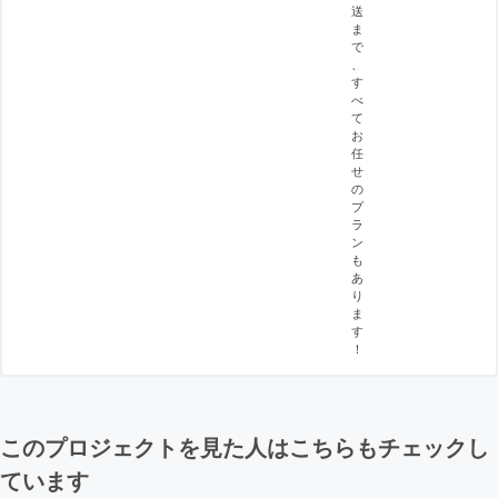
送
ま
で
、
す
べ
て
お
任
せ
の
プ
ラ
ン
も
あ
り
ま
す
！
このプロジェクトを見た人はこちらもチェックし
ています