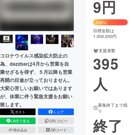
9
円
まちづくり・地域活性化
236%
CAMPFIRE for Social Good
CAMPFIRE Creation
目標金額は
1,000,000円
CAMPFIREふるさと納税
machi-ya
コミュニティ
支援者数
コロナウイルス感染拡大防止の
395
為、dazzbarは4月から営業を自
粛せざるを得ず、５月以降も営業
人
再開の目途が立っておりません。
大変心苦しいお願いではあります
が、休業に伴う緊急支援をお願い
致します。
募集終了まで残
り
ポスト
シェア
終了
LINEで送る
URLコピー
埋め込み
QRコード