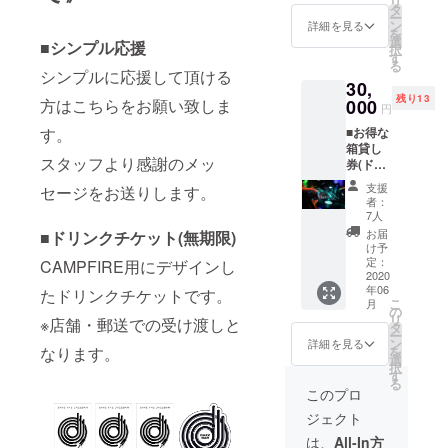
リ
スタオ
お選び
タ
めご了
けま
ー
ル ■オ
頂けま
ン
詳細を見る
承くだ
す。
を
リジナ
す。 ※T
選
さい。
■シンプル応援
【サイ
択
ルTシャ
シャツ
す
※グッズ
ズ】 幅
る
ツ ※サ
カラー
シンプルに応援して頂ける
の画像
43 / 高
30,
イズは
は
はあく
さ33 /
残り13
S/M/L/X
000
方はこちらをお願い致しま
WHITE/
までイ
円
マチ12 /
Lの中か
GRAY
メージ
持ち手
■お得な
す。
ら一点
からお
です。
3×46 /
箱貸し
お選び
選び頂
※店舗・
容量約
スタッフより感謝のメッ
券(ドリ
頂けま
けま
郵送で
17L
ンク10
す。 (支
す。 (.
の受け
支援
セージをお送りします。
杯付き)
援時に
支援時
者：
渡しと
※入り時
プルダ
にプル
7人
なりま
間〜退
ウンメ
ダウン
お届
■ドリンクチケット(無期限)
す。
出時間
ニュー
メ
け予
が9時間
よりご
定：
ニュー
CAMPFIRE用にデザインし
以内で
2020
希望の
よりご
年06
お願い
たドリンクチケットです。
受け取
希望の
こ
月
致しま
り方法
の
受け取
リ
※店舗・郵送での受け渡しと
す。 ※
を選択
タ
り方法
ー
こちら
くださ
ン
を選択
詳細を見る
を
なります。
のリ
い。) ※
選
くださ
択
ターン
カラー
す
い。 )
る
は平日
は
※GRAY
このプロ
と土日
WHITE/
をお選
ジェクト
祝日問
BLACK
びいた
わず利
からお
だいた
は、
All-In方