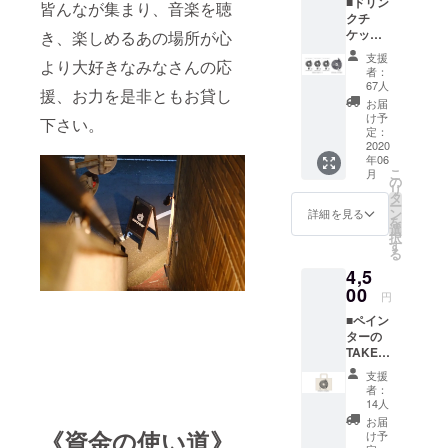
■ドリン
皆んなが集まり、音楽を聴
クチ
ケット3
き、楽しめるあの場所が心
枚 (無期
支援
より大好きなみなさんの応
限 ) ■オ
者：
リジナ
67人
援、お力を是非ともお貸し
ルス
お届
テッ
け予
下さい。
カー ※
定：
店舗・
2020
年06
郵送で
こ
月
の受け
の
リ
渡しと
タ
ー
なりま
ン
詳細を見る
を
す。
選
択
す
る
4,5
00
円
■ペイン
ターの
TAKER
U
支援
IWAZA
者：
KI、デ
14人
ザイ
お届
ナーの
《資金の使い道》
け予
KRAK