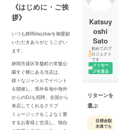
《はじめに・ご挨
拶》
Katsuy
oshi
いつも静岡dazzbarを御愛顧
Sato
いただきありがとうござい
初めてのプ
ます。
ロジェクト
です
静岡市葵区常盤町の常盤公
メッセー
ジを送る
園すぐ横にある当店は、
様々なジャンルでイベント
を開催し、県外各地や海外
リターンを
からのDJも招聘、全国から
選ぶ
来店してくれるクラブ
ミュージックをこよなく愛
目標金額
するお客様と交流し、独自
未達でも