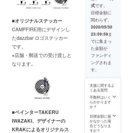
用が可
選び頂
方はご
式
です。
能で
けま
希望の
す。 ※
す。 ※T
ロゴカ
目標金額に
追加ド
シャツ
ラー
関わらず、
■オリジナルステッカー
リンク
につい
（WHIT
は別途
ては受
E /
2020/05/30
CAMPFIRE用にデザインし
ご購入
注生産
BLACK
23:59:59
ま
してく
の為、
）を備
たdazzbar ロゴステッカー
ださい
ボディ
考欄に
でに集まっ
。 ※こ
の在庫
記載く
です。
た金額が
ちらの
状況や
ださ
リター
工場の
※店舗・郵送での受け渡しと
い。 ※T
ファンディ
ンをご
稼働状
シャツ
ングされま
希望の
なります。
況に
につい
方は、
よって
ては受
す。
営業再
はお時
注生産
開しま
間を頂
の為、
したら
く場合
ボディ
支援に関するよ
ご連絡
もござ
の在庫
くある質問
差し上
いま
状況や
げま
す。予
手数料はいく
工場の
す。 ※
めご了
らかかります
稼働状
ご不明
承くだ
か？
況に
な点が
さい。
■
ペインターTAKERU
よって
ござい
※グッズ
目標金額に届
はお時
ました
IWAZAKI、デザイナーの
の画像
かなかった場
間を頂
ら、以
はあく
合どうなりま
く場合
KRAKによるオリジナルス
下のア
までイ
すか？
もござ