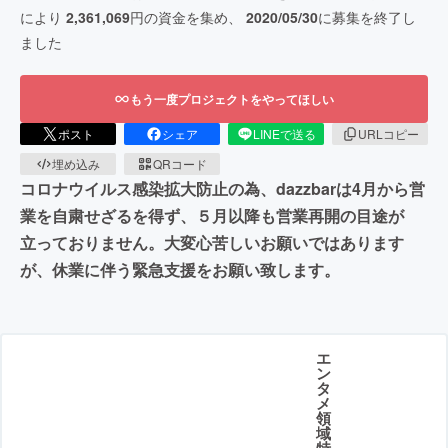
により
2,361,069
円の資金を集め、
2020/05/30
に募集を終了し
ました
もう一度プロジェクトをやってほしい
ポスト
シェア
LINEで送る
URLコピー
埋め込み
QRコード
コロナウイルス感染拡大防止の為、dazzbarは4月から営
業を自粛せざるを得ず、５月以降も営業再開の目途が
立っておりません。大変心苦しいお願いではあります
が、休業に伴う緊急支援をお願い致します。
エ
ン
タ
メ
領
域
特