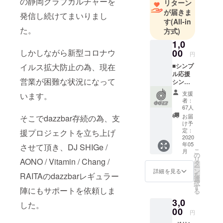
の静岡クラブカルチャーを
リターン
が届きま
発信し続けてまいりまし
す
(All-in
た。
方式)
1,0
しかしながら新型コロナウ
00
円
イルス拡大防止の為、現在
■シンプ
ル応援
営業が困難な状況になって
シンプ
ルに応
支援
います。
援して
者：
頂ける
67人
方はこ
お届
そこでdazzbar存続の為、支
ちらを
け予
お願い
定：
援プロジェクトを立ち上げ
致しま
2020
年05
す。ス
させて頂き、DJ SHIGe /
こ
月
タッフ
の
リ
AONO / Vitamin / Chang /
より感
タ
ー
謝の
ン
詳細を見る
RAITAのdazzbarレギュラー
を
メッ
選
択
セージ
す
陣にもサポートを依頼しま
る
をお送
3,0
りしま
した。
す。
00
円