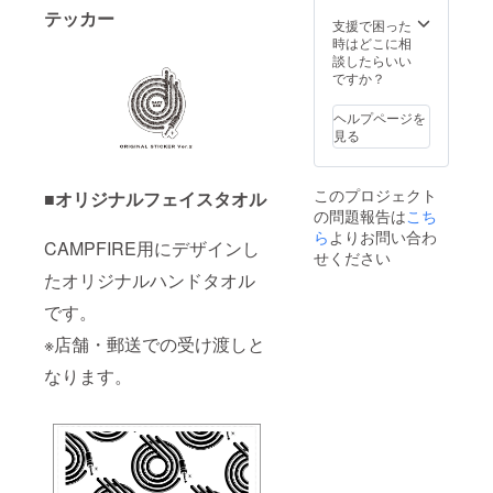
ドレス
メージ
いま
テッカー
にご連
です。
支援で困った
す。予
絡くだ
※店舗・
時はどこに相
めご了
さい。
郵送で
談したらいい
承くだ
katz495
の受け
ですか？
さい。
9@gma
渡しと
※グッズ
il.com
なりま
の画像
ヘルプページを
す。
はあく
見る
までイ
メージ
です。
このプロジェクト
■オリジナルフェイスタオル
※店舗・
の問題報告は
こち
郵送で
ら
よりお問い合わ
の受け
CAMPFIRE用にデザインし
渡しと
せください
なりま
たオリジナルハンドタオル
す。
です。
※店舗・郵送での受け渡しと
なります。