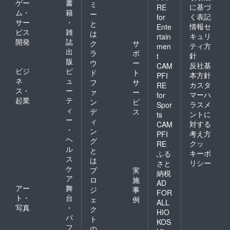
ゲー
書
ミ
に基づ
RE
ム・
籍
ー
く表記
for
サー
・
と
情報セ
Ente
ビス
雑
は
キュリ
rtain
開発
誌
ク
サ
ティ方
men
出
ラ
ポ
針
t
版
ウ
ー
反社基
CAM
ビジ
ビ
ド
ト
本方針
PFI
ネ
ュ
フ
サ
カスタ
RE
ス・
ー
ァ
ー
マーハ
for
起業
テ
ン
ビ
ラスメ
Spor
ィ
デ
ス
ントに
ts
ー
ィ
対する
CAM
・
ン
考え方
PFI
ヘ
グ
クッ
RE
ル
と
キーポ
ふる
ス
は
リシー
さと
ケ
プ
実
納税
ア
ロ
施
AD
アー
舞
ジ
事
FOR
ト・
台
ェ
例
ALL
写真
・
ク
HIO
パ
ト
KOS
フ
の