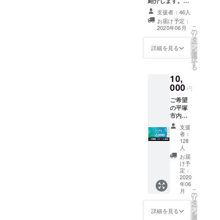
紹介します。備
or郵
考欄に掲示する
送）を
支援者：46人
お名前をご記入
必ずご
お届け予定：
ください。
記入く
こ
2020年06月
の
ださ
リ
タ
い。店
ー
ン
詳細を見る
頭引き
を
選
渡しは
択
す
６月１
る
３日～
10,
２０日
000
円
になり
ます。
ご希望
の平塚
市内飲
食店の
支援
食事券
者：
１１０
128
００円
人
分＜二
お届
次募集
け予
５月１
定：
2020
５日追
年06
加＞ ※
こ
月
備考欄
の
リ
に支援
タ
ー
する参
ン
詳細を見る
を
加店名
選