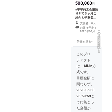
500,000
円
※平塚商工会議所
ＨＰで３ヶ月ご
紹介と平塚名産
品７０００円相
支援者：0人
当をご提供しま
お届け予定：
す。備考欄に掲
こ
2020年06月
の
示するお名前を
リ
タ
ご記入くださ
ー
ン
い。
詳細を見る
を
選
択
す
る
このプロ
ジェクト
は、
All-In方
式
です。
目標金額に
関わらず、
2020/05/30
23:59:59
ま
でに集まっ
た金額が