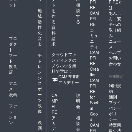
PFI
FIREと
ット
・
ト
相
RE
は
地
を
談
CAM
あんし
域
作
す
PFI
ん・安
活
る
る
RE
全への
性
資
コ
取り組
化
料
ミュ
み
プロ
音
請
ニ
ニュー
ダク
楽
求
ティ
ス
ト
CAM
ヘルプ
クラウドファ
フー
チ
PFI
お問い
ンディングの
ド・
ャ
RE
合わせ
ノウハウを無
飲食
レ
Crea
料で学ぼう
店
ン
tion
各種規定
CAMPFIRE
ジ
CAM
アカデミー
アニ
ス
利用規
PFI
メ・
ポ
約
RE
漫画
ー
CA
説
細則
for
ツ
MP
明
プライ
Soci
ファ
映
FI
会
バシー
al
ッ
像
RE
・
ポリ
Goo
ショ
・
ア
相
シー
d
ン
映
カ
談
特定商
CAM
画
デ
会
取引法
PFI