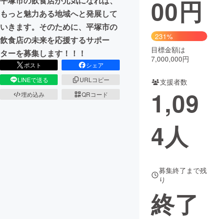
00
円
平塚市の飲食店が元気になれば、
もっと魅力ある地域へと発展して
まちづくり・地域活性化
いきます。そのために、平塚市の
231%
飲食店の未来を応援するサポー
CAMPFIRE for Social Good
CAMPFIRE Creation
目標金額は
ターを募集します！！！
7,000,000円
CAMPFIREふるさと納税
machi-ya
コミュニティ
ポスト
シェア
LINEで送る
URLコピー
支援者数
1,09
埋め込み
QRコード
4
人
募集終了まで残
り
終了