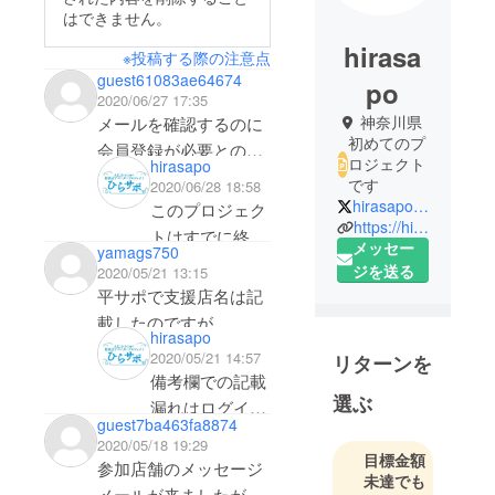
はできません。
hirasa
※投稿する際の注意点
guest61083ae64674
po
2020/06/27 17:35
神奈川県
メールを確認するのに
初めてのプ
会員登録が必要とのこ
ロジェクト
hirasapo
とで、仕方なく登録し
です
2020/06/28 18:58
ました。
hirasapo0463
このプロジェク
https://hiratuka-cci.or.jp/hirasapo.html
メールはどこにありま
トはすでに終了
メッセー
yamags750
すか？
しているため、
ジを送る
2020/05/21 13:15
ご質問は平塚商
平サポで支援店名は記
工会議所にお電
載したのですが、 お
hirasapo
話をお願いしま
食事券の受け取り方を
2020/05/21 14:57
リターンを
す
記載し忘れたのですが
備考欄での記載
選ぶ
どうすればよいでしょ
漏れはログイン
guest7ba463fa8874
うか？
ができれば修正
2020/05/18 19:29
目標金額
可能です。お試
参加店舗のメッセージ
未達でも
しください。
メールが来ましたが、