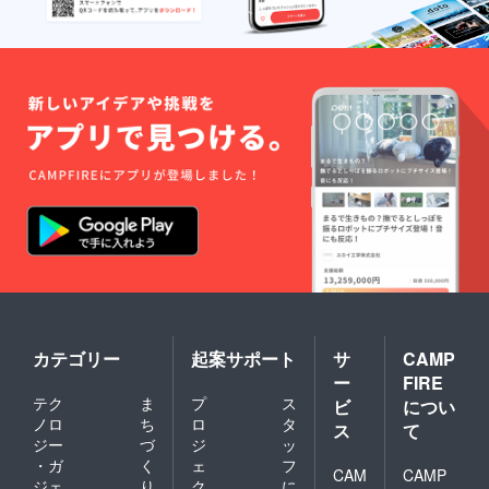
カテゴリー
起案サポート
サ
CAMP
ー
FIRE
テク
ま
プ
ス
ビ
につい
ノロ
ち
ロ
タ
ス
て
ジー
づ
ジ
ッ
・ガ
く
ェ
フ
CAM
CAMP
ジェ
り
ク
に