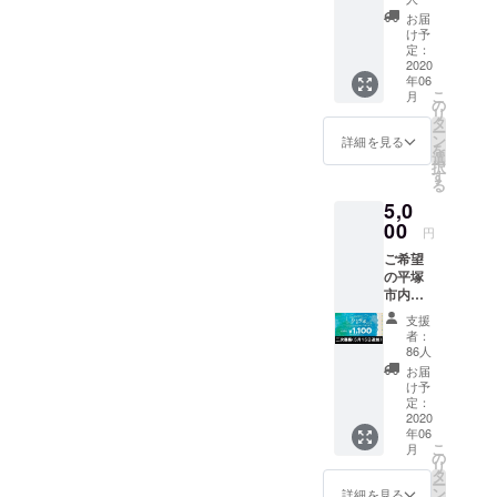
記入く
＜一次
ださ
お届
募集４
け予
い。店
月３０
定：
頭引き
2020
日＞ ※
渡しは
年06
備考欄
６月１
こ
月
に支援
の
３日～
リ
する参
タ
２０日
ー
加店名
ン
詳細を見る
になり
を
（一次
選
ます。
択
募集４
す
る
月３０
5,0
日）・
00
引き渡
円
し方法
ご希望
（店頭
の平塚
or郵
市内飲
送）を
食店の
必ずご
支援
食事券
記入く
者：
５５０
ださ
86人
０円分
い。店
お届
＜二次
頭引き
け予
募集５
定：
渡しは
月１５
2020
６月１
年06
日追加
３日～
こ
月
＞ ※備
の
２０日
リ
考欄に
タ
になり
ー
支援す
ン
ます。
詳細を見る