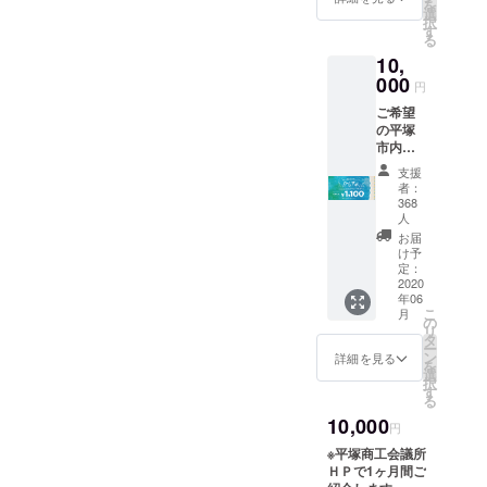
を
る参加
選
択
店名
す
る
（二次
10,
募集５
月１５
000
円
日追
ご希望
加）・
の平塚
引き渡
市内飲
し方法
食店の
（店頭
支援
食事券
or郵
者：
１１０
送）を
368
００円
必ずご
人
分＜一
記入く
お届
次募集
ださ
け予
４月３
定：
い。店
2020
０日＞
頭引き
年06
※備考欄
渡しは
こ
月
に支援
の
６月１
リ
する参
タ
３日～
ー
加店名
ン
２０日
詳細を見る
を
（一次
選
になり
択
募集４
す
ます。
る
月３０
10,000
日）・
円
引き渡
※平塚商工会議所
し方法
ＨＰで1ヶ月間ご
（店頭