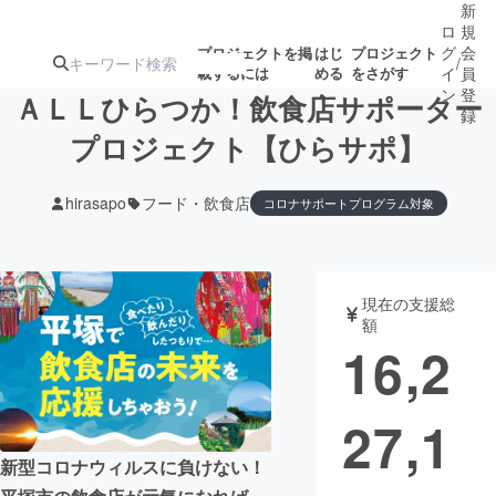
新
ロ
規
グ
会
プロジェクトを掲
はじ
プロジェクト
/
載するには
める
をさがす
イ
員
ン
登
ＡＬＬひらつか！飲食店サポーター
録
プロジェクト【ひらサポ】
人気のプロ
注目のリ
注目の新着プロ
募集終了が近いプ
もうすぐ公開
hirasapo
フード・飲食店
コロナサポートプログラム対象
ジェクト
ターン
ジェクト
ロジェクト
されます
アート・写真
音楽
現在の支援総
額
16,2
テクノロジー・ガジェット
ゲーム・サ
映像・映画
書籍・雑誌
27,1
新型コロナウィルスに負けない！
ビジネス・起業
チャレンジ