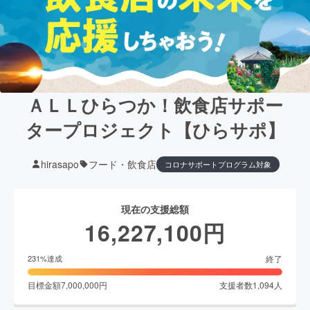
ＡＬＬひらつか！飲食店サポー
タープロジェクト【ひらサポ】
hirasapo
フード・飲食店
コロナサポートプログラム対象
現在の支援総額
16,227,100
円
終了
231
%達成
目標金額
7,000,000
円
支援者数
1,094
人