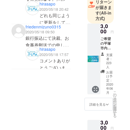
リターン
hirasapo
一次も二次もNo1～
が届きま
2020/05/18 20:42
す
(All-in
No30までがないのはな
どれも同じよう
方式)
ぜですか？
に更新をしてい
3,0
friedenmizuno0315
るので同様に
00
2020/05/18 09:50
円
メールは配信さ
銀行振込にて決裁、お
ご希望
れているはずで
の平塚
食事券郵送での申し込
市内飲
hirasapo
す。しかし、受
みの場合、領収書は出
食店の
2020/05/18 17:57
支援
信できていいな
食事券
ますでしょうか？
者：
コメントありが
３３０
223
いのであれば、
０円分
とうございま
人
何らかの障害が
＜一次
お届
す。食事券付き
募集４
け予
あったのかもし
月３０
定：
のリターンでの
2020
れません。その
日＞ ※
領収書は、お選
年06
備考欄
辺のトラブルは
こ
月
に支援
の
び頂きました店
リ
こちらでは把握
する参
タ
ー
舗からの領収書
加店名
ン
詳細を見る
できません。ち
を
（一次
選
が基本的になり
択
なみに、一次と
募集４
す
る
ます。お店に依
月３０
二次のどちらも
3,0
日）・
頼をお願いしま
No1-30のメッ
00
引き渡
円