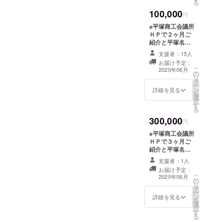
る
100,000
円
※平塚商工会議所
ＨＰで２ヶ月ご
紹介と平塚名産
品５０００円相
支援者：15人
当をご提供しま
お届け予定：
す。備考欄に掲
こ
2020年06月
の
示するお名前を
リ
タ
ご記入くださ
ー
ン
い。
詳細を見る
を
選
択
す
る
300,000
円
※平塚商工会議所
ＨＰで３ヶ月ご
紹介と平塚名産
品６０００円相
支援者：1人
当をご提供しま
お届け予定：
す。備考欄に掲
こ
2020年06月
の
示するお名前を
リ
タ
ご記入くださ
ー
ン
い。
詳細を見る
を
選
択
す
る