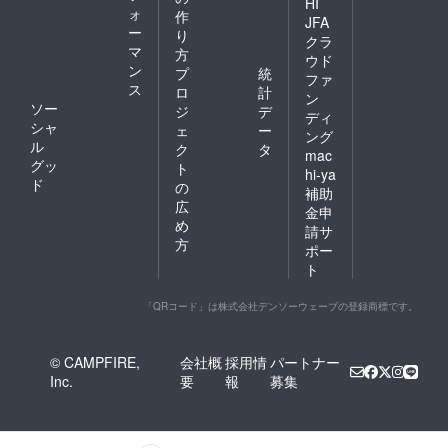
HI
ォ
作
JFA
ー
り
クラ
マ
方
ウド
ン
プ
統
ファ
ス
ロ
計
ン
ソー
ジ
デ
ディ
シャ
ェ
ー
ング
ル
ク
タ
mac
グッ
ト
hi-ya
ド
の
補助
広
金申
め
請サ
方
ポー
ト
「QRコード」は株式会社デンソーウェーブの登録商標です。
© CAMPFIRE,
会社概
採用情
パートナー
Inc.
要
報
募集