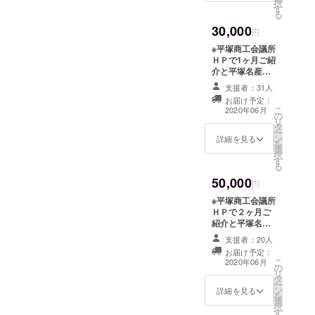
択
（二次
す
る
募集５
30,000
月１５
円
日追
※平塚商工会議所
加）・
ＨＰで1ヶ月ご紹
引き渡
介と平塚名産品
し方法
３０００円相当
（店頭
支援者：31人
をご提供しま
or郵
お届け予定：
す。備考欄に掲
送）を
こ
2020年06月
の
示するお名前を
必ずご
リ
タ
ご記入くださ
記入く
ー
ン
い。
詳細を見る
ださ
を
選
い。店
択
す
頭引き
る
渡しは
50,000
円
６月１
３日～
※平塚商工会議所
２０日
ＨＰで２ヶ月ご
になり
紹介と平塚名産
ます。
品４０００円相
支援者：20人
当をご提供しま
お届け予定：
す。備考欄に掲
こ
2020年06月
の
示するお名前を
リ
タ
ご記入くださ
ー
ン
い。
詳細を見る
を
選
択
す