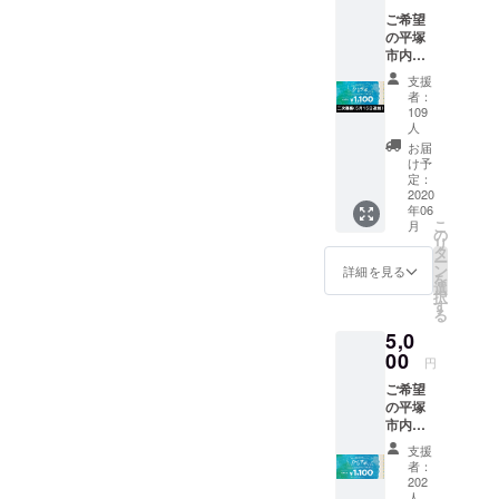
す。
し方法
セージは掲載し
ご希望
（店頭
の平塚
ています。
or郵
市内飲
送）を
食店の
必ずご
支援
食事券
一次No1-30:
記入く
者：
３３０
ださ
109
https://camp-
０円分
人
い。店
＜二次
fire.jp/projects/2
頭引き
お届
募集５
け予
渡しは
66227/activities/
月１５
定：
６月１
2020
日追加
131741#main
３日～
年06
＞ ※備
２０日
こ
月
二次No1-30:
考欄に
の
になり
リ
支援す
タ
https://camp-
ます。
ー
る参加
ン
詳細を見る
を
fire.jp/projects/2
店名
選
択
（二次
す
66227/activities/
る
募集５
134816#main
5,0
月１５
00
日追
円
加）・
をご覧くださ
ご希望
引き渡
の平塚
し方法
い。
市内飲
（店頭
食店の
or郵
支援
食事券
送）を
者：
５５０
必ずご
202
０円分
人