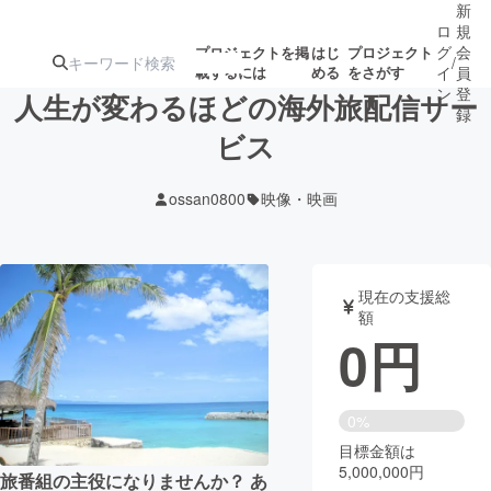
新
ロ
規
グ
会
プロジェクトを掲
はじ
プロジェクト
/
載するには
める
をさがす
イ
員
ン
登
人生が変わるほどの海外旅配信サー
録
ビス
人気のプロ
注目のリ
注目の新着プロ
募集終了が近いプ
もうすぐ公開
ossan0800
映像・映画
ジェクト
ターン
ジェクト
ロジェクト
されます
アート・写真
音楽
現在の支援総
額
0
円
テクノロジー・ガジェット
ゲーム・サ
映像・映画
書籍・雑誌
0%
目標金額は
5,000,000円
ビジネス・起業
チャレンジ
旅番組の主役になりませんか？ あ