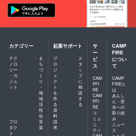
カテゴリー
起案サポート
サ
CAMP
ー
FIRE
テク
ま
プ
ス
ビ
につい
ノロ
ち
ロ
タ
ス
て
ジー
づ
ジ
ッ
・ガ
く
ェ
フ
CAM
CAMP
ジェ
り
ク
に
PFI
FIREと
ット
・
ト
相
RE
は
地
を
談
CAM
あんし
域
作
す
PFI
ん・安
活
る
る
RE
全への
性
資
コ
取り組
化
料
ミュ
み
プロ
音
請
ニ
ニュー
ダク
楽
求
ティ
ス
ト
CAM
ヘルプ