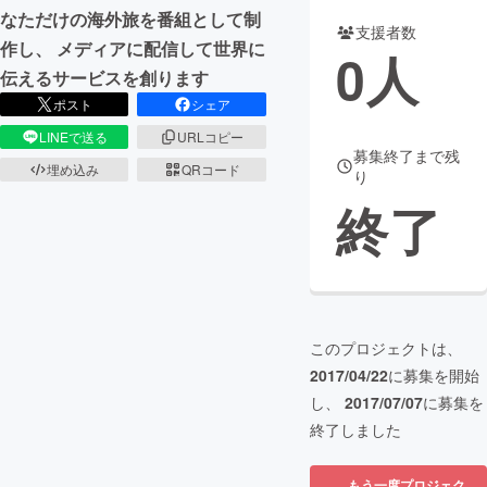
なただけの海外旅を番組として制
支援者数
まちづくり・地域活性化
作し、 メディアに配信して世界に
0
人
伝えるサービスを創ります
ポスト
シェア
CAMPFIRE for Social Good
CAMPFIRE Creation
LINEで送る
URLコピー
CAMPFIREふるさと納税
machi-ya
コミュニティ
募集終了まで残
埋め込み
QRコード
り
終了
このプロジェクトは、
2017/04/22
に募集を開始
し、
2017/07/07
に募集を
終了しました
もう一度プロジェク