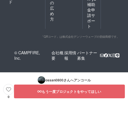
ド
の
補助
広
金申
め
請サ
方
ポー
ト
「QRコード」は株式会社デンソーウェーブの登録商標です。
© CAMPFIRE,
会社概
採用情
パートナー
Inc.
要
報
募集
ossan0800
さんへアンコール
もう一度プロジェクトをやってほしい
0