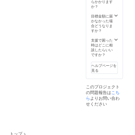
らかかります
か？
目標金額に届
かなかった場
合どうなりま
すか？
支援で困った
時はどこに相
談したらいい
ですか？
ヘルプページを
見る
このプロジェクト
の問題報告は
こち
ら
よりお問い合わ
せください
トップ
>