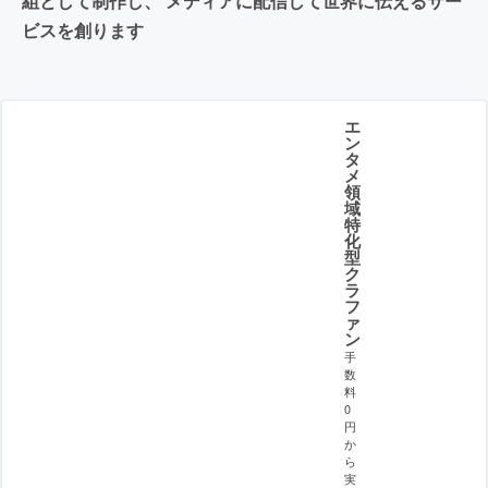
組として制作し、 メディアに配信して世界に伝えるサー
ビスを創ります
エ
ン
タ
メ
領
域
特
化
型
ク
ラ
フ
ァ
ン
手
数
料
0
円
か
ら
実