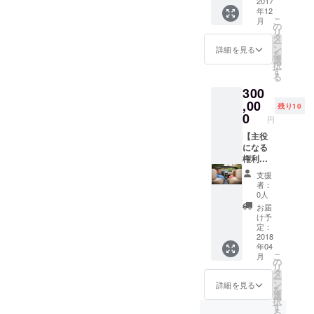
現に運
2017
年12
営とし
こ
月
て参加
の
リ
してい
タ
ー
ただき
ン
詳細を見る
を
ます。
選
択
プロ
す
る
ジェク
300
ト開始
次第、
,00
残り10
サービ
0
円
ス実現
のため
【主役
に打合
になる
せを行
権利】
いま
旅の主
支援
す。 人
役とし
者：
生に疑
て当プ
0人
問を
ロジェ
お届
持って
クトに
け予
いるあ
ご招待
定：
なた
しま
2018
年04
へ。 共
す。 打
こ
月
に未来
合せを
の
リ
を作り
行い、
タ
ー
ません
あなた
ン
詳細を見る
を
か？
だけの
選
択
旅プラ
す
る