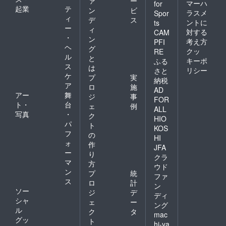
ァ
ー
マーハ
for
起業
テ
ン
ビ
ラスメ
Spor
ィ
デ
ス
ントに
ts
ー
ィ
対する
CAM
・
ン
考え方
PFI
ヘ
グ
クッ
RE
ル
と
キーポ
ふる
ス
は
リシー
さと
ケ
プ
実
納税
ア
ロ
施
AD
アー
舞
ジ
事
FOR
ト・
台
ェ
例
ALL
写真
・
ク
HIO
パ
ト
KOS
フ
の
HI
ォ
作
JFA
ー
り
クラ
マ
方
ウド
ン
プ
統
ファ
ス
ロ
計
ン
ソー
ジ
デ
ディ
シャ
ェ
ー
ング
ル
ク
タ
mac
グッ
ト
hi-ya