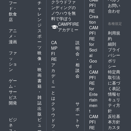
クラウドファ
フー
チ
PFI
お問い
ンディングの
ド・
ャ
RE
合わせ
ノウハウを無
飲食
レ
Crea
料で学ぼう
店
ン
tion
各種規定
CAMPFIRE
ジ
CAM
アカデミー
アニ
ス
利用規
PFI
メ・
ポ
約
RE
漫画
ー
CA
説
細則
for
ツ
MP
明
プライ
Soci
ファ
映
FI
会
バシー
al
ッ
像
RE
・
ポリ
Goo
ショ
・
ア
相
シー
d
ン
映
カ
談
特定商
CAM
画
デ
会
取引法
PFI
ゲー
書
ミ
に基づ
RE
ム・
籍
ー
く表記
for
サー
・
と
情報セ
Ente
ビス
雑
は
キュリ
rtain
開発
誌
ク
サ
ティ方
men
出
ラ
ポ
針
t
版
ウ
ー
反社基
CAM
ビジ
ビ
ド
ト
本方針
PFI
ネ
ュ
フ
サ
カスタ
RE
ス・
ー