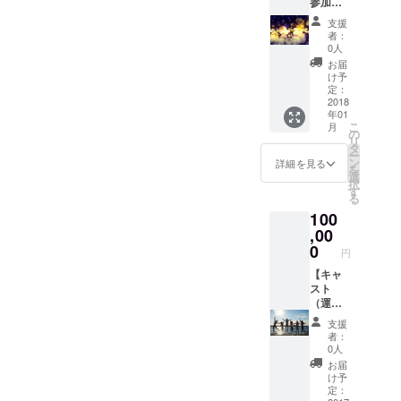
参加
権】 応
支援
援お願
者：
いしま
0人
す。
お届
サービ
け予
ス開始
定：
と同時
2018
年01
にささ
こ
月
やかな
の
リ
パー
タ
ー
ティを
ン
詳細を見る
を
行いま
選
択
す。 こ
す
る
ちら
100
は、
パー
,00
ティご
0
円
招待券
になり
【キャ
ます。
スト
（運
営）参
支援
加権】
者：
今まで
0人
にない
お届
サービ
け予
スの実
定：