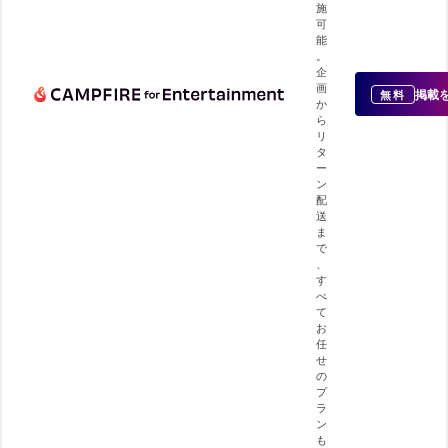
施
可
能
。
企
画
掲載
無料
か
ら
リ
タ
ー
ン
配
送
ま
で
、
す
べ
て
お
任
せ
の
プ
ラ
ン
も