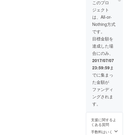
ンを決
このプロ
定 一緒
ジェクト
に旅に
参加さ
は、All-or-
せてい
Nothing方式
ただき
撮影・
です。
編集を
目標金額を
行いま
す。
達成した場
合にのみ、
2017/07/07
23:59:59
ま
でに集まっ
た金額が
ファンディ
ングされま
す。
支援に関するよ
くある質問
手数料はいく