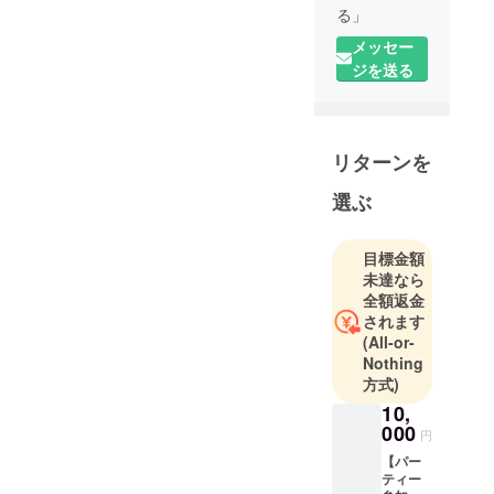
る」
メッセー
フリーター
ジを送る
から会社
員、そして
NextStage
リターンを
へ。
流れのまま
選ぶ
人生を進む
未来に疑問
を抱き、自
目標金額
未達なら
分の未来を
全額返金
切り開くこ
されます
とを決意。
(All-or-
目標は世界
Nothing
を変える事
方式)
業をつくる
10,
こと。
000
円
【パー
ティー